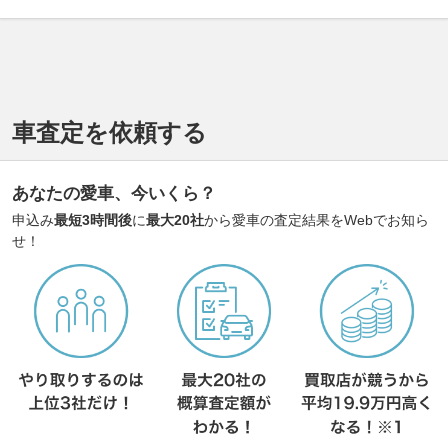
車査定を依頼する
あなたの愛車、今いくら？
申込み
最短3時間後
に
最大20社
から愛車の査定結果をWebでお知ら
せ！