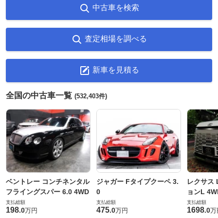
中古車を検索
査定相場を調べる
新車を見積る
全国の中古車一覧
(532,403件)
ベントレー コンチネンタル
ジャガー Fタイプクーペ 3.
レクサス L
フライングスパー 6.0 4WD
0
ョンL 4W
支払総額
支払総額
支払総額
198
475
1698
.
0
.
0
.
0
万円
万円
万