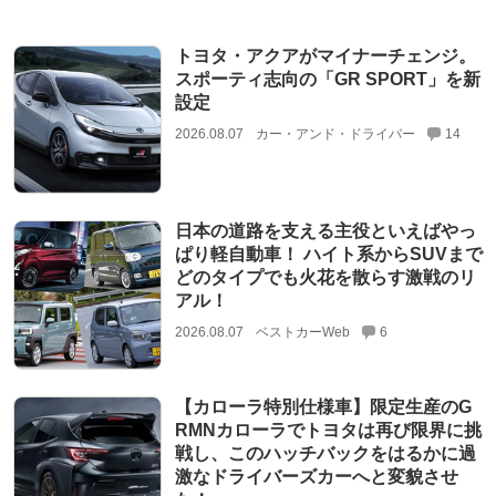
トヨタ・アクアがマイナーチェンジ。
スポーティ志向の「GR SPORT」を新
設定
2026.08.07
カー・アンド・ドライバー
14
日本の道路を支える主役といえばやっ
ぱり軽自動車！ ハイト系からSUVまで
どのタイプでも火花を散らす激戦のリ
アル！
2026.08.07
ベストカーWeb
6
【カローラ特別仕様車】限定生産のG
RMNカローラでトヨタは再び限界に挑
戦し、このハッチバックをはるかに過
激なドライバーズカーへと変貌させ