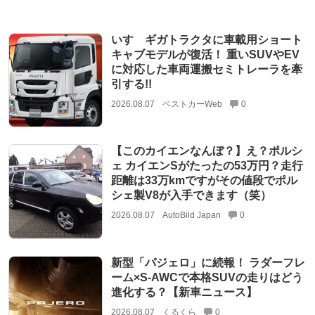
いすゞギガトラクタに車載用ショート
キャブモデルが復活！ 重いSUVやEV
に対応した車両運搬セミトレーラを牽
引する!!
2026.08.07
ベストカーWeb
0
【このカイエンなんぼ？】え？ポルシ
ェ カイエンSがたったの53万円？走行
距離は33万kmですがその値段でポル
シェ製V8が入手できます（笑）
2026.08.07
AutoBild Japan
0
新型「パジェロ」に続報！ ラダーフレ
ーム×S-AWCで本格SUVの走りはどう
進化する？【新車ニュース】
2026.08.07
くるくら
0