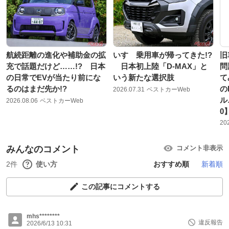
航続距離の進化や補助金の拡
いすゞ乗用車が帰ってきた!?
旧
充で話題だけど……!? 日本
日本初上陸「D-MAX」と
問
の日常でEVが当たり前にな
いう新たな選択肢
て
るのはまだ先か!?
の
2026.07.31
ベストカーWeb
ル
2026.08.06
ベストカーWeb
0
20
みんなのコメント
コメント非表示
2件
使い方
おすすめ順
新着順
この記事にコメントする
mhs********
違反報告
2026/6/13 10:31