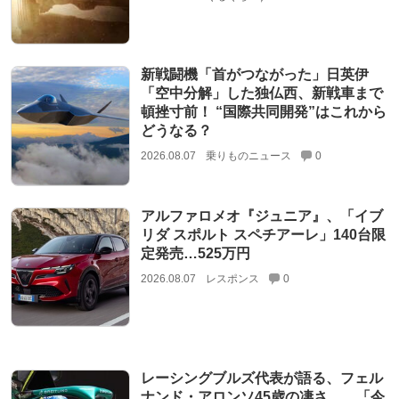
新戦闘機「首がつながった」日英伊
「空中分解」した独仏西、新戦車まで
頓挫寸前！ “国際共同開発”はこれから
どうなる？
2026.08.07
乗りものニュース
0
アルファロメオ『ジュニア』、「イブ
リダ スポルト スペチアーレ」140台限
定発売…525万円
2026.08.07
レスポンス
0
レーシングブルズ代表が語る、フェル
ナンド・アロンソ45歳の凄さ……「今