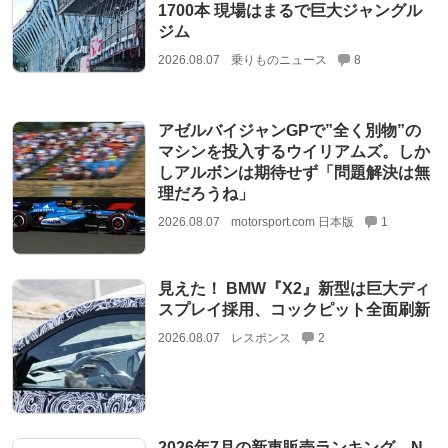
1700本 現場はまるで巨大ジャングル
ジム
2026.08.07
乗りものニュース
8
アゼルバイジャンGPで”全く別物”の
マシンを投入するウイリアムズ。しか
しアルボンは期待せず「問題解決は無
理だろうね」
2026.08.07
motorsport.com 日本版
1
見えた！ BMW『X2』新型は巨大ディ
スプレイ採用、コックピット全面刷新
2026.08.07
レスポンス
2
2026年7月の新車販売ランキング、N-