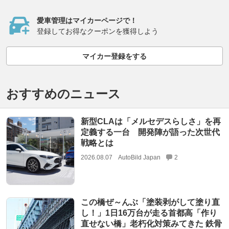
愛車管理はマイカーページで！
登録してお得なクーポンを獲得しよう
マイカー登録をする
おすすめのニュース
新型CLAは「メルセデスらしさ」を再
定義する一台 開発陣が語った次世代
戦略とは
2026.08.07
AutoBild Japan
2
この橋ぜ～んぶ「塗装剥がして塗り直
し！」1日16万台が走る首都高「作り
直せない橋」老朽化対策みてきた 鉄骨