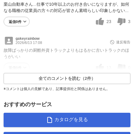
栗山自動車さん...仕事で10年以上のお付き合いになりますが、如何
なる職種の従業員の方々の対応が皆さん素晴らしい印象しかない...
23
3
返信0件
gakeyrainbow
違反報告
2026/6/13 17:08
故障ばっかりの厨酷外資トラックよりもはるかに古いトラックのほ
うがいい
13
0
返信0件
全てのコメントを読む（2件）
※コメントは個人の見解であり、記事提供社と関係はありません。
おすすめのサービス
カタログを見る