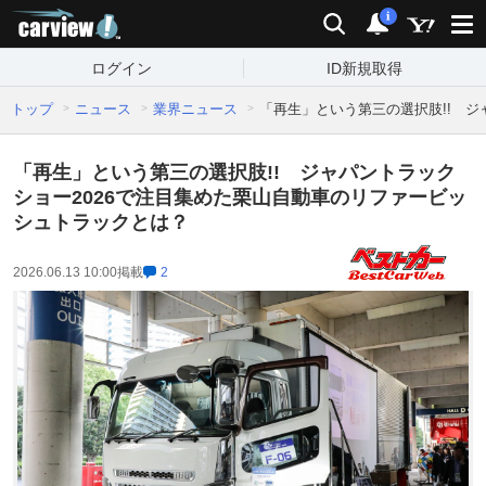
carview!
検索
通知
i
ログイン
ID新規取得
トップ
ニュース
業界ニュース
「再生」という第三の選択肢!! ジ
「再生」という第三の選択肢!! ジャパントラック
ショー2026で注目集めた栗山自動車のリファービッ
シュトラックとは？
2026.06.13 10:00
掲載
2