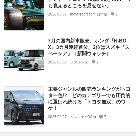
も衰えるところを見せない」
2026.08.07
motorsport.com 日本版
1
7月の国内新車販売、ホンダ『N-BO
X』3カ月連続首位、2位はスズキ『ス
ペーシア』［新聞ウォッチ］
2026.08.07
レスポンス
2
主要ジャンルの販売ランキングがトヨ
タ一色!? どのカテゴリーでも圧倒的
に選ばれ続ける「トヨタ無双」のワ
ケ！
2026.08.07
ベストカーWeb
7