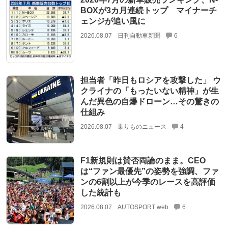
BOXが3カ月連続トップ マイナーチ
ェンジが追い風に
2026.08.07
日刊自動車新聞
6
担当者「昨日もロシアを攻撃した」 ウ
クライナの「もったいない精神」が生
んだ異色の自爆ドローン…その驚きの
仕組み
2026.08.07
乗りものニュース
4
F1新規則は賛否両論のまま。CEO
は“ファン最優先”の姿勢を強調、ファ
ンの6割以上が今季のレースを高評価
した統計も
2026.08.07
AUTOSPORT web
6