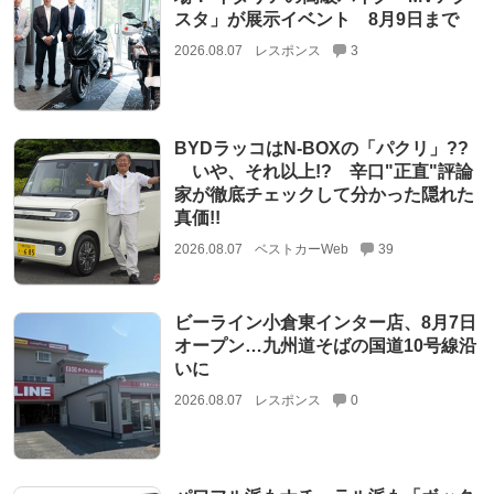
スタ」が展示イベント 8月9日まで
2026.08.07
レスポンス
3
BYDラッコはN-BOXの「パクリ」??
いや、それ以上!? 辛口"正直"評論
家が徹底チェックして分かった隠れた
真価!!
2026.08.07
ベストカーWeb
39
ビーライン小倉東インター店、8月7日
オープン…九州道そばの国道10号線沿
いに
2026.08.07
レスポンス
0