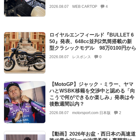
2026.08.07
WEB CARTOP
4
ロイヤルエンフィールド『BULLET 6
50』発表、648cc並列2気筒搭載の新
型クラシックモデル 98万0100円から
2026.08.07
レスポンス
0
【MotoGP】ジャック・ミラー、ヤマ
ハとWSBK移籍を交渉中と認める「向
こうで何ができるか楽しみ」発表は今
後数週間以内？
2026.08.07
motorsport.com 日本版
2
【動画】2026年お盆・西日本の高速道