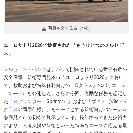
写真を全て見る（4枚）
ユーロサトリ2026で披露された「もうひとつのメルセデ
ス」
メルセデス・ベンツ
は、パリで開催されている世界有数の
安全保障・防衛専門見本市「ユーロサトリ2026」におい
て、救助および特殊任務向けの「
Gクラス
」のバリエーシ
ョンモデルを公開した。さらに今回、過酷な任務を想定し
た「
スプリンター
（Sprinter）」および「ヴィト（Vito＝
V
クラス
の商用仕様）」をベースとする防衛向けバンモデル
を同見本市で初めて展示している。長年培ってきた技術力
により、人道支援や防衛といった特殊なニーズに応える最