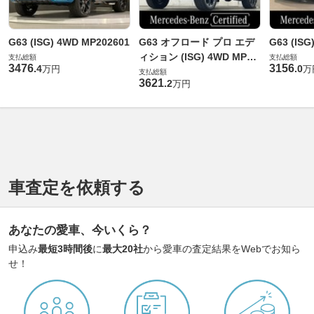
G63 (ISG) 4WD MP202601
G63 オフロード プロ エデ
G63 (ISG
ィション (ISG) 4WD MP20
支払総額
支払総額
3476
3156
.
4
.
0
万円
万
2601
支払総額
3621
.
2
万円
車査定を依頼する
あなたの愛車、今いくら？
申込み
最短3時間後
に
最大20社
から愛車の査定結果をWebでお知ら
せ！