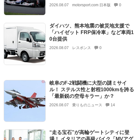
2026.08.07
motorsport.com 日本版
0
ダイハツ、熊本地震の被災地支援で
「ハイゼット FRP保冷車」など車両1
0台提供
2026.08.07
レスポンス
0
岐阜のF-2戦闘機に大型の謎ミサイ
ル！ ステルス性と射程1000kmを誇る
「最新鋭の空母キラー」か？
2026.08.07
乗りものニュース
14
“走る宝石”が高輪ゲートシティに登
場！ イタリアの高級バイク「MVアグ