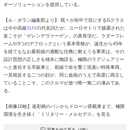
ギーソリューションを提供している。
【ル・ボラン編集部より】 我々が街中で目にするGクラス
は今や高級
SUV
の代名詞だが、ユーロサトリで披露された
姿こそが「ゲレンデヴァーゲン」の真骨頂だ。ラダーフレ
ームや3つのデフロックという基本骨格が、誕生から45年
を経てもなお最前線の過酷な任務に耐えうる事実は、その
設計思想の正しさを雄弁に物語る。極限のラグジュアリー
へと進化する市販車と、前線で命を繋ぐ泥臭い特殊車両。
一見相反する二つの顔が、同じ血統のうえで高度に両立し
ていることこそ、このクルマが放つ唯一無二の凄みであ
る。
【画像10枚】迷彩柄のバンからドローン搭載車まで。極限
環境を生き抜く「ミリタリー・メルセデス」を見る
写真を全て見る（4枚）