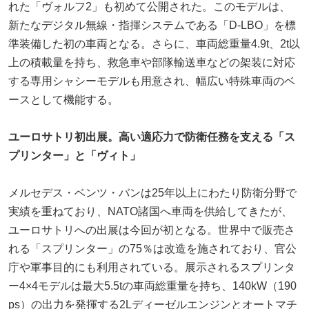
れた「ヴォルフ2」も初めて公開された。このモデルは、
新たなデジタル無線・指揮システムである「D-LBO」を標
準装備した初の車両となる。さらに、車両総重量4.9t、2t以
上の積載量を持ち、救急車や部隊輸送車などの架装に対応
する専用シャシーモデルも用意され、幅広い特殊車両のベ
ースとして機能する。
ユーロサトリ初出展。高い適応力で防衛任務を支える「ス
プリンター」と「ヴィト」
メルセデス・ベンツ・バンは25年以上にわたり防衛分野で
実績を重ねており、NATO諸国へ車両を供給してきたが、
ユーロサトリへの出展は今回が初となる。世界中で販売さ
れる「スプリンター」の75％は改造を施されており、官公
庁や軍事目的にも利用されている。展示されるスプリンタ
ー4×4モデルは最大5.5tの車両総重量を持ち、140kW（190
ps）の出力を発揮する2Lディーゼルエンジンとオートマチ