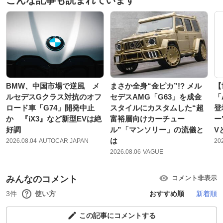
BMW、中国市場で逆風 メ
まさか全身“金ピカ”!? メル
【
ルセデスGクラス対抗のオフ
セデスAMG「G63」を成金
「
ロード車「G74」開発中止
スタイルにカスタムした“超
登
か 『iX3』など新型EVは絶
富裕層向けカーチュー
ー
好調
ル”「マンソリー」の流儀と
V
は
2026.08.04
AUTOCAR JAPAN
20
2026.08.06
VAGUE
みんなのコメント
コメント非表示
3件
使い方
おすすめ順
新着順
この記事にコメントする