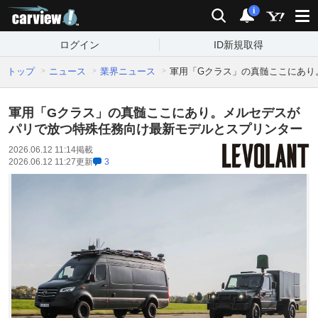
carview!
検索
通知
i
ログイン
ID新規取得
トップ
ニュース
業界ニュース
軍用「Gクラス」の真髄ここにあり
軍用「Gクラス」の真髄ここにあり。メルセデスが
パリで放つ特殊任務向け最新モデルとスプリンター
2026.06.12 11:14
掲載
2026.06.12 11:27
更新
3