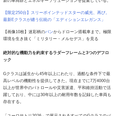
新の車両群とエネルギーソリューションを提案している。
【限定250台】スリーポインテッドスターの威光、再び。
最新Eクラスが纏う伝統の「エディションエレガンス」
【画像10枚】迷彩柄の
バン
からドローン搭載車まで。極限
環境を生き抜く「ミリタリー・メルセデス」を見る
絶対的な機動力を約束するラダーフレームと3つのデフロ
ック
Gクラスは誕生から45年以上にわたり、過酷な条件下で最
高レベルの機動性を提供してきた。現在までに7万4000台
以上が世界中のパトロールや災害派遣、平和維持活動で活
躍しており、中には30年以上の耐用年数を記録した車両も
存在する。
「ユーロサトリ2026」で展示されるすべてのGクラスのバ