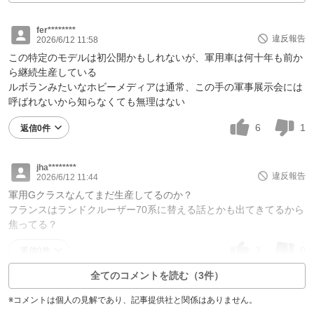
fer********
違反報告
2026/6/12 11:58
この特定のモデルは初公開かもしれないが、軍用車は何十年も前か
ら継続生産している
ルボランみたいなホビーメディアは通常、この手の軍事展示会には
呼ばれないから知らなくても無理はない
6
1
返信0件
jha********
違反報告
2026/6/12 11:44
軍用Gクラスなんてまだ生産してるのか？
フランスはランドクルーザー70系に替える話とかも出てきてるから
焦ってる？
3
0
返信0件
全てのコメントを読む（3件）
※コメントは個人の見解であり、記事提供社と関係はありません。