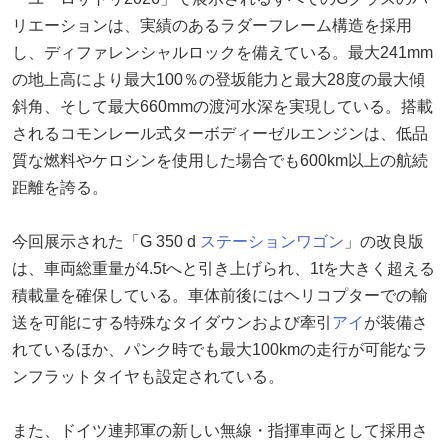
リエーションは、実績のあるラダーフレーム構造を採用
し、ディファレンシャルロックを備えている。最大241mm
の地上高により最大100％の登坂能力と最大28度の最大傾
斜角、そして最大660mmの渡河水深を実現している。搭載
されるコモンレール式ターボディーゼルエンジンは、低品
質な燃料やケロシンを使用した場合でも600km以上の航続
距離を誇る。
今回展示された「G 350 d
ステーションワゴン
」の改良版
は、車両総重量が4.5tへと引き上げられ、1tを大きく超える
積載量を確保している。車体前後にはヘリコプターでの輸
送を可能にする特殊なタイダウンおよび牽引
アイ
が装備さ
れているほか、パンク時でも最大100kmの走行が可能なラ
ンフラットタイヤも設定されている。
また、ドイツ連邦軍の新しい無線・指揮車両として採用さ