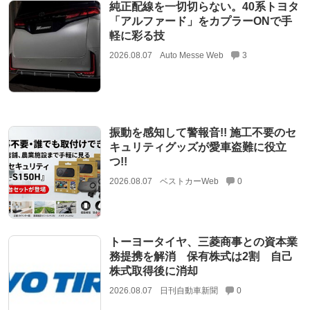
純正配線を一切切らない。40系トヨタ
「アルファード」をカプラーONで手
軽に彩る技
2026.08.07
Auto Messe Web
3
振動を感知して警報音!! 施工不要のセ
キュリティグッズが愛車盗難に役立
つ!!
2026.08.07
ベストカーWeb
0
トーヨータイヤ、三菱商事との資本業
務提携を解消 保有株式は2割 自己
株式取得後に消却
2026.08.07
日刊自動車新聞
0