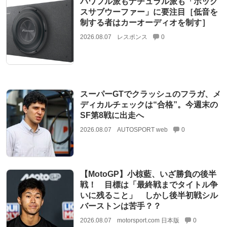
パワフル派もナチュラル派も「ボック
スサブウーファー」に要注目［低音を
制する者はカーオーディオを制す］
2026.08.07
レスポンス
0
スーパーGTでクラッシュのフラガ、メ
ディカルチェックは“合格”。今週末の
SF第8戦に出走へ
2026.08.07
AUTOSPORT web
0
【MotoGP】小椋藍、いざ勝負の後半
戦！ 目標は「最終戦までタイトル争
いに残ること」 しかし後半初戦シル
バーストンは苦手？？
2026.08.07
motorsport.com 日本版
0