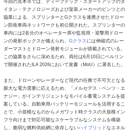
今回の見本市では、ディープテック・スタートアップのタ
イタン・テクノロジーズおよび架装メーカーのビンツとの
協業による、スプリンターとGクラスを連携させたドロー
ン防衛車両ネットワークも初公開された。スプリンターの
車内には2名分のオペレーター席や監視用・迎撃用ドロー
ンの発射ボックスが備えられ、
Gクラス
には伸縮式のレー
ダーマストとドローン発射モジュールが搭載されている。
この協業をさらに深めるため、両社は6月10日にベルリン
で開催されたILA 2026において覚書（MoU）に署名した。
また、ドローンやレーダーなど現代の任務で不可欠となる
膨大な電力需要に応えるため、「メルセデス・ベンツ・エ
ナジー」がインテリジェントなモバイル蓄電システムを提
案している。自動車用バッテリーモジュールを活用するこ
とで、小規模なものからメガワット時クラスの大規模イン
フラ向けまで対応可能なスケーラブルなシステムを構築
し、脆弱な燃料供給網に依存しない
ハイブリッド
なエネル