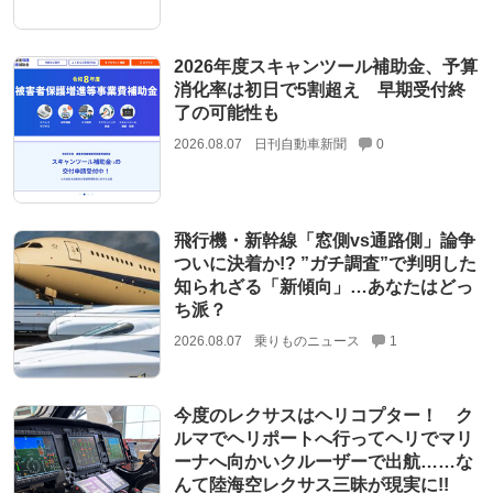
2026年度スキャンツール補助金、予算
消化率は初日で5割超え 早期受付終
了の可能性も
2026.08.07
日刊自動車新聞
0
飛行機・新幹線「窓側vs通路側」論争
ついに決着か!? ”ガチ調査”で判明した
知られざる「新傾向」…あなたはどっ
ち派？
2026.08.07
乗りものニュース
1
今度のレクサスはヘリコプター！ ク
ルマでヘリポートへ行ってヘリでマリ
ーナへ向かいクルーザーで出航……な
んて陸海空レクサス三昧が現実に!!