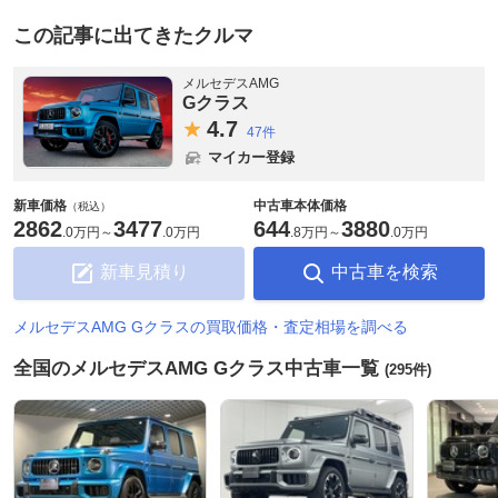
この記事に出てきたクルマ
メルセデスAMG
Gクラス
4.
7
47件
マイカー登録
新車価格
中古車本体価格
（税込）
2862
3477
644
3880
.
0万円
～
.
0万円
.
8万円
～
.
0万円
新車見積り
中古車を検索
メルセデスAMG Gクラスの買取価格・査定相場を調べる
全国のメルセデスAMG Gクラス中古車一覧
(295件)