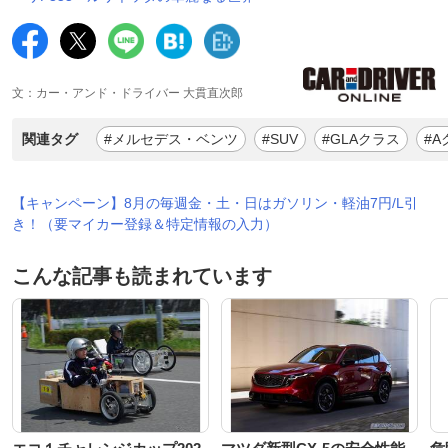
文：カー・アンド・ドライバー 大貫直次郎
関連タグ
#メルセデス・ベンツ
#SUV
#GLAクラス
#A
【キャンペーン】8月の毎週金・土・日はガソリン・軽油7円/L引
き！（要マイカー登録＆特定情報の入力）
こんな記事も読まれています