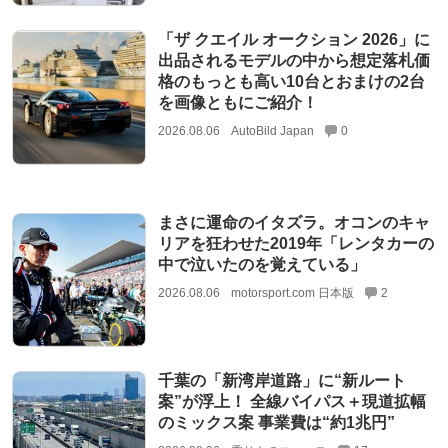
「ザ クエイル オークション 2026」に
出品されるモデルの中から想定落札価
格のもっとも高い10台とおまけの2台
を画像ともにご紹介！
2026.08.06
AutoBild Japan
0
まさに運命のイタズラ。オコンのキャ
リアを狂わせた2019年「レンタカーの
中で泣いたのを覚えている」
2026.08.06
motorsport.com 日本版
2
千葉の「新湾岸道路」に“新ルート
案”が浮上！ 全線バイパス＋現道拡幅
のミックス案 事業費は“約1兆円”