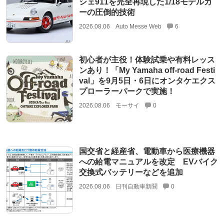
シェ911を完全再現した1/18モデルカ
ーの圧倒的技術
2026.08.06
Auto Messe Web
6
初心者が主役！体験試乗や有料レッス
ンあり！「My Yamaha off-road Festi
val」を9月5日・6日にオンタケエクス
プローラーパークで実施！
2026.08.06
モーサイ
0
国交省と経産省、電動車から医療機器
への給電マニュアルを改定 EVバイク
交換式バッテリーなどを追加
2026.08.06
日刊自動車新聞
0