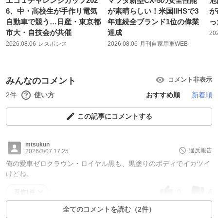
エコ１チャレンジカップ202
マツダ新型CX-5の安全性能
危
6、中・高校生が手作り電気
が素晴らしい！米国IIHSで3
が
自動車で競う…日産・東京都
年連続全ブランド1位の偉業
っ
市大・自技会が共催
達成
20
2026.08.06
レスポンス
2026.08.06
月刊自家用車WEB
みんなのコメント
コメント非表示
2件
使い方
おすすめ順
新着順
この記事にコメントする
mtsukun
違反報告
2026/3/07 17:25
俺の愛車ゼロクラウン・ロイヤル黒も、黒塗りのボディでイカツイ
けどね。
0
4
返信1件
全てのコメントを読む（2件）