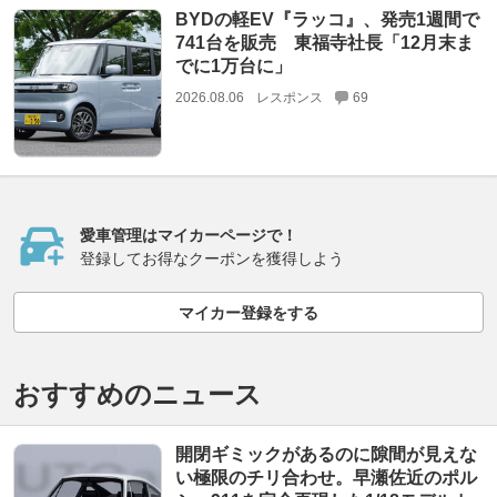
BYDの軽EV『ラッコ』、発売1週間で
741台を販売 東福寺社長「12月末ま
でに1万台に」
2026.08.06
レスポンス
69
愛車管理はマイカーページで！
登録してお得なクーポンを獲得しよう
マイカー登録をする
おすすめのニュース
開閉ギミックがあるのに隙間が見えな
い極限のチリ合わせ。早瀬佐近のポル