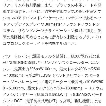
リアトリムを特別装備。また、ブラックの本革シートを標
準で装備する。さらに、通常モデルで人気の高い有償オプ
ションのアドバンスドパッケージのコンテンツであるヘッ
ドアップディスプレイやBurmesterサラウンドサウンドシ
ステム、サウンドパーソナライゼーション機能に加え、夜
間の乗降性を高めるとともに所有欲を刺激するブランドロ
ゴプロジェクターライトを標準で配備した。
パワートレインは通常モデルを踏襲し、M260型1991cc直
列4気筒DOHC直噴ガソリンツインスクロールターボエン
ジン（最高出力306ps/6100rpm、最大トルク400Nm/2500
～4000rpm）＋第2世代BSG（ベルトドリブン・スタータ
ー・ジェネレーター）／電気モーター（最高出力10kW/250
0～5100rpm、最大トルク58Nm/50～1300rpm）＋リチウム
イオンバッテリー（総電力量約1kWh）＋8速AMGスピード
シフトDCT（電子制御式8速AT）を搭載。駆動機構には走