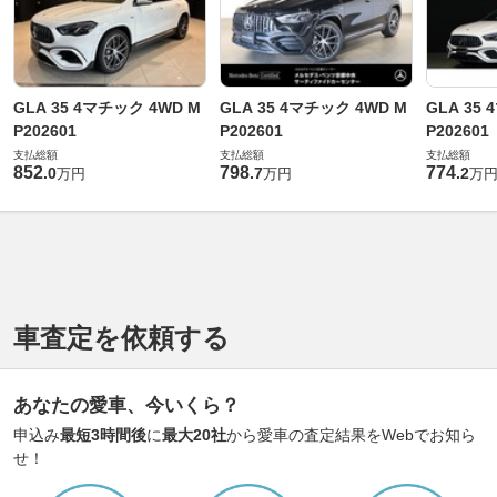
GLA 35 4マチック 4WD M
GLA 35 4マチック 4WD M
GLA 35
P202601
P202601
P202601
支払総額
支払総額
支払総額
852
798
774
.
0
.
7
.
2
万円
万円
万
車査定を依頼する
あなたの愛車、今いくら？
申込み
最短3時間後
に
最大20社
から愛車の査定結果をWebでお知ら
せ！