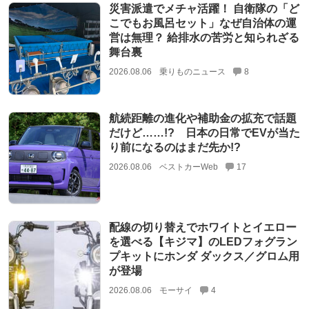
災害派遣でメチャ活躍！ 自衛隊の「ど
こでもお風呂セット」なぜ自治体の運
営は無理？ 給排水の苦労と知られざる
舞台裏
2026.08.06
乗りものニュース
8
航続距離の進化や補助金の拡充で話題
だけど……!? 日本の日常でEVが当た
り前になるのはまだ先か!?
2026.08.06
ベストカーWeb
17
配線の切り替えでホワイトとイエロー
を選べる【キジマ】のLEDフォグラン
プキットにホンダ ダックス／グロム用
が登場
2026.08.06
モーサイ
4