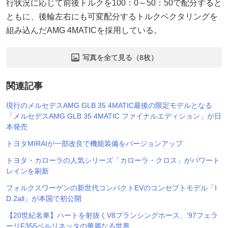
行状況に応じて前後トルクを100：0～50：50で配分すると
ともに、後輪左右にも可変配分するトルクベクタリングを
組み込んだAMG 4MATICを採用している。
写真を全て見る（8枚）
関連記事
現行のメルセデスAMG GLB 35 4MATIC最後の限定モデルとなる
「メルセデスAMG GLB 35 4MATIC ファイナルエディション」が日
本発売
トヨタMIRAIが一部改良で機能装備をバージョンアップ
トヨタ・カローラの人気シリーズ「カローラ・クロス」がパワート
レインを刷新
フォルクスワーゲンの新世代コンパクトEVのコンセプトモデル「I
D.2all」が本国で初公開
【20世紀名車】ハートを射抜くV8プランシングホース、’97フェラ
ーリF355ベルリネッタの華麗なる世界