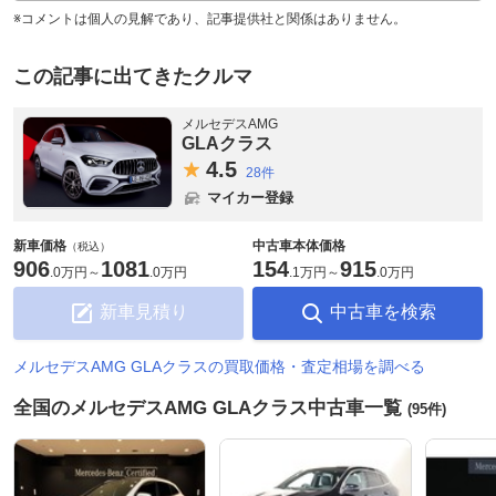
※コメントは個人の見解であり、記事提供社と関係はありません。
この記事に出てきたクルマ
メルセデスAMG
GLAクラス
4.
5
28件
マイカー登録
新車価格
中古車本体価格
（税込）
906
1081
154
915
.
0万円
～
.
0万円
.
1万円
～
.
0万円
新車見積り
中古車を検索
メルセデスAMG GLAクラスの買取価格・査定相場を調べる
全国のメルセデスAMG GLAクラス中古車一覧
(95件)