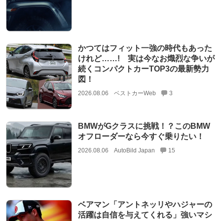
かつてはフィット一強の時代もあった
けれど……! 実は今なお熾烈な争いが
続くコンパクトカーTOP3の最新勢力
図！
2026.08.06
ベストカーWeb
3
BMWがGクラスに挑戦！？このBMW
オフローダーなら今すぐ乗りたい！
2026.08.06
AutoBild Japan
15
ベアマン「アントネッリやハジャーの
活躍は自信を与えてくれる」強いマシ