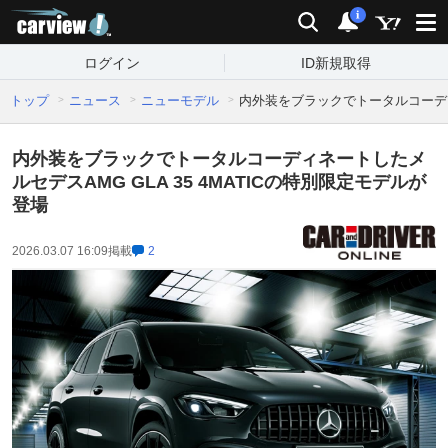
carview!
検索
通知
i
ログイン
ID新規取得
トップ
ニュース
ニューモデル
内外装をブラックでトータルコーディネ
内外装をブラックでトータルコーディネートしたメ
ルセデスAMG GLA 35 4MATICの特別限定モデルが
登場
2026.03.07 16:09
掲載
2