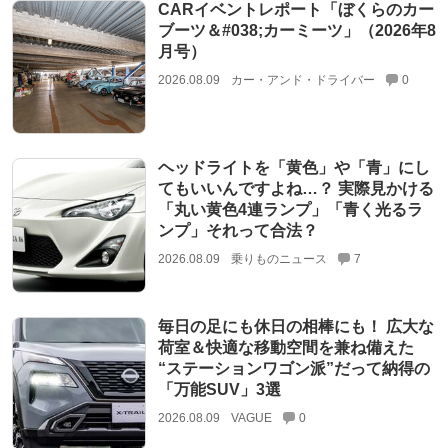
CARイベントレポート「ぼくらのカー
ブーツ＆#038;カーミーツ」（2026年8
月号）
2026.08.09
カー・アンド・ドライバー
0
ヘッドライトを「黄色」や「青」にし
てもいいんですよね…？ 実際見かける
「丸い黄色4連ランプ」「青く光るラ
ンプ」それって合法？
2026.08.09
乗りものニュース
7
毎日の足にも休日の相棒にも！ 広大な
荷室＆快適な移動空間を兼ね備えた
“ステーションワゴン派”だって納得の
「万能SUV」3選
2026.08.09
VAGUE
0