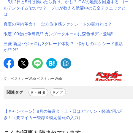
「5月2日と5日は動いたら負け」かも？ GWの地獄を回避する“ゴー
ルデンタイム”はいつ？ プロが教える渋滞中の安全テクニックと
は
真夏の車内革命！ 全方位冷感ファンシートの実力とは!?
限定100台は争奪戦!? カングークルールに森色ボディ登場!!
三菱 新型パジェロは3グレード体制!? 懐かしのエクシード復活
か!?!?!?
文：ベストカーWeb ベストカーWeb
関連タグ
#トヨタ
#ノア
【キャンペーン】8月の毎週金・土・日はガソリン・軽油7円/L引
き！（要マイカー登録＆特定情報の入力）
こんな記事も読まれています