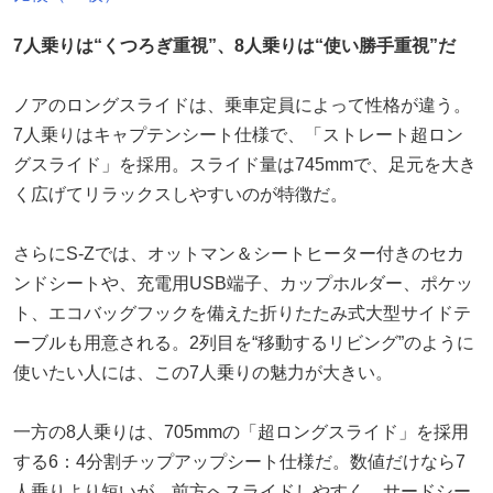
7人乗りは“くつろぎ重視”、8人乗りは“使い勝手重視”だ
ノアのロングスライドは、乗車定員によって性格が違う。
7人乗りはキャプテンシート仕様で、「ストレート超ロン
グスライド」を採用。スライド量は745mmで、足元を大き
く広げてリラックスしやすいのが特徴だ。
さらにS-Zでは、オットマン＆シートヒーター付きのセカ
ンドシートや、充電用USB端子、カップホルダー、ポケッ
ト、エコバッグフックを備えた折りたたみ式大型サイドテ
ーブルも用意される。2列目を“移動するリビング”のように
使いたい人には、この7人乗りの魅力が大きい。
一方の8人乗りは、705mmの「超ロングスライド」を採用
する6：4分割チップアップシート仕様だ。数値だけなら7
人乗りより短いが、前方へスライドしやすく、サードシー