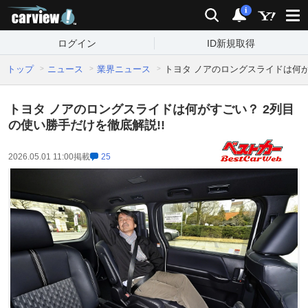
carview!
検索
通知
i
ログイン
ID新規取得
トップ
ニュース
業界ニュース
トヨタ ノアのロングスライドは何が
トヨタ ノアのロングスライドは何がすごい？ 2列目
の使い勝手だけを徹底解説!!
2026.05.01 11:00
掲載
25