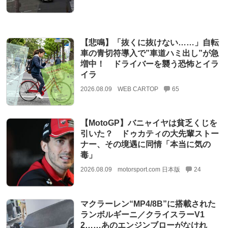
【悲鳴】「抜くに抜けない……」自転
車の青切符導入で”車道ハミ出し”が急
増中！ ドライバーを襲う恐怖とイラ
イラ
2026.08.09
WEB CARTOP
65
【MotoGP】バニャイヤは貧乏くじを
引いた？ ドゥカティの大先輩ストー
ナー、その境遇に同情「本当に気の
毒」
2026.08.09
motorsport.com 日本版
24
マクラーレン“MP4/8B”に搭載された
ランボルギーニ／クライスラーV1
2……あのエンジンブローがなけれ