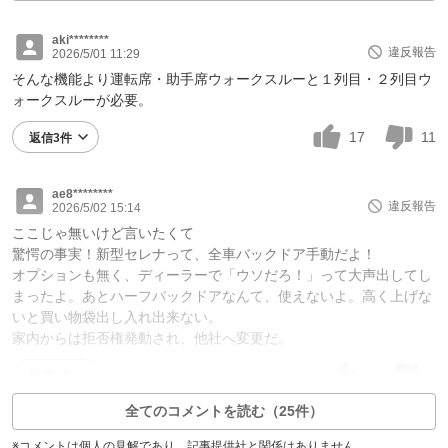
aki********
違反報告
2026/5/01 11:29
そんな機能より運転席・助手席ウォークスルーと１列目・２列目ウ
ォークスルーが必要。
17
11
返信3件
ae8********
違反報告
2026/5/02 15:14
ここじゃ無いけど言いたくて
驚愕の事実！新型セレナって、全車バックドア手動だよ！
オプションも無く、ディーラーで「ウソだろ！」って大声出してし
まったよ。あとハーフバックドアなんて、使えないよ。高く上げな
いと買い物袋出し入れ出来ない。
家内からは拒否権発動され、他社へ変更だ。
4
1
返信0件
全てのコメントを読む（25件）
※コメントは個人の見解であり、記事提供社と関係はありません。