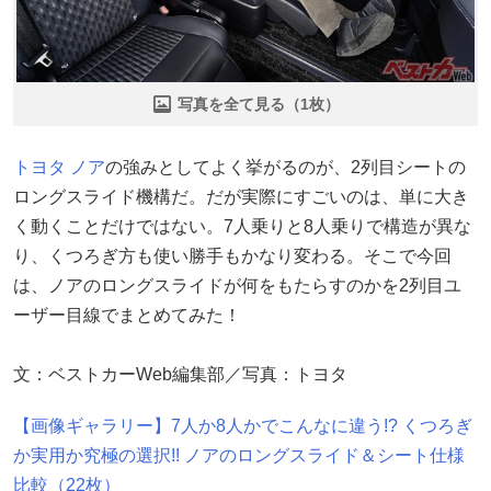
写真を全て見る（1枚）
トヨタ
ノア
の強みとしてよく挙がるのが、2列目シートの
ロングスライド機構だ。だが実際にすごいのは、単に大き
く動くことだけではない。7人乗りと8人乗りで構造が異な
り、くつろぎ方も使い勝手もかなり変わる。そこで今回
は、ノアのロングスライドが何をもたらすのかを2列目ユ
ーザー目線でまとめてみた！
文：ベストカーWeb編集部／写真：トヨタ
【画像ギャラリー】7人か8人かでこんなに違う!? くつろぎ
か実用か究極の選択!! ノアのロングスライド＆シート仕様
比較（22枚）