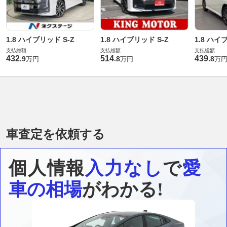
1.8 ハイブリッド S-Z
1.8 ハイブリッド S-Z
1.8 ハイ
支払総額
支払総額
支払総額
432
514
439
.
9
.
8
.
8
万円
万円
万
車査定を依頼する
個人情報
入力なし
で
愛
車の相場
がわかる!