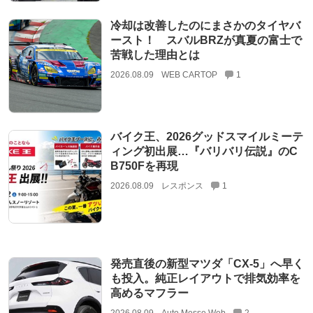
冷却は改善したのにまさかのタイヤバ
ースト！ スバルBRZが真夏の富士で
苦戦した理由とは
2026.08.09
WEB CARTOP
1
バイク王、2026グッドスマイルミーテ
ィング初出展…『バリバリ伝説』のC
B750Fを再現
2026.08.09
レスポンス
1
発売直後の新型マツダ「CX-5」へ早く
も投入。純正レイアウトで排気効率を
高めるマフラー
2026.08.09
Auto Messe Web
2