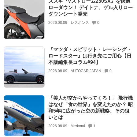
スズキ『Vストローム250SX』を快適
ローダウン！ デイトナ、ゲル入りロー
ダウンシート発売
2026.08.09
レスポンス
0
『マツダ・スピリット・レーシング・
ロードスター』は行き先にご用心【日
本版編集長コラム#94】
2026.08.09
AUTOCAR JAPAN
0
「美人が空からやってくる！」 飛行機
はなぜ「食の世界」を変えたのか？ 昭
和5年に広がった空の新戦略、その狙
いとは
2026.08.09
Merkmal
1