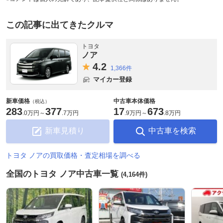
この記事に出てきたクルマ
トヨタ
ノア
4.
2
1,366件
マイカー登録
新車価格
中古車本体価格
（税込）
283
377
17
673
.
0万円
～
.
7万円
.
9万円
～
.
8万円
新車見積り
中古車を検索
トヨタ ノアの買取価格・査定相場を調べる
全国のトヨタ ノア中古車一覧
(4,164件)