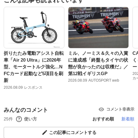
折りたたみ電動アシスト自転
ミル、ノーミス＆久々の入賞
C
車「Air 20 Ultra」に2026年
に達成感「終盤もタイヤの状
く
型、モータートルク強化…N
態が良かったのは収穫だ」／
ー
FCカード起動など5項目を刷
第12戦イギリスGP
20
カ
新
2026.08.09
AUTOSPORT web
2026.08.09
レスポンス
みんなのコメント
コメント非表示
25件
使い方
おすすめ順
新着順
この記事にコメントする