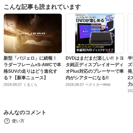
こんな記事も読まれています
新型「パジェロ」に続報！
DVDはまだまだ楽しい!! トヨ
半
ラダーフレーム×S-AWCで本
タ純正ディスプレイオーディ
ズ
格SUVの走りはどう進化す
オPlus対応のプレーヤーで車
発
る？【新車ニュース】
内がシアターになる!!
2
力
2026.08.07
くるくら
2026.08.07
ベストカーWeb
20
みんなのコメント
使い方