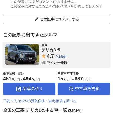
この記事にはまだコメントがありません。
この記事に対するあなたの意見や感想を投稿しませんか？
この記事にコメントする
この記事に出てきたクルマ
三菱
デリカD:5
4.
7
2,159件
マイカー登録
新車価格
中古車本体価格
（税込）
451
494
15
687
.
0万円
～
.
5万円
.
9万円
～
.
5万円
新車見積り
中古車を検索
三菱 デリカD:5の買取価格・査定相場を調べる
全国の三菱 デリカD:5中古車一覧
(3,642件)