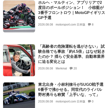
ホルヘ・マルティン、アプリリアで2
度目のポールポジション！ 小椋藍が
3番手フロントロウ｜MotoGPイギリス
GP予選
2026.08.08
motorsport.com 日本版
8
「高齢者の危険運転を逃がさない」 試
験合格でも事故「約4.5倍」はなぜ起き
たのか？ 揺らぐ安全基準、自動車業界
に迫る変化とは
2026.08.08
Merkmal
20
東北出身・小林利徠斗がSUGO戦予選
6番手で沸かせる。同世代のライバル
野村勇斗も称賛「上手いな、って」
2026.08.08
motorsport.com 日本版
0