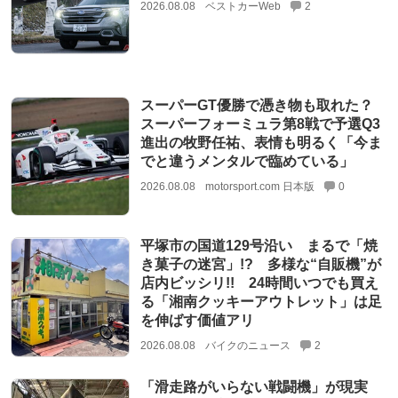
2026.08.08
ベストカーWeb
2
スーパーGT優勝で憑き物も取れた？
スーパーフォーミュラ第8戦で予選Q3
進出の牧野任祐、表情も明るく「今ま
でと違うメンタルで臨めている」
2026.08.08
motorsport.com 日本版
0
平塚市の国道129号沿い まるで「焼
き菓子の迷宮」!? 多様な“自販機”が
店内ビッシリ!! 24時間いつでも買え
る「湘南クッキーアウトレット」は足
を伸ばす価値アリ
2026.08.08
バイクのニュース
2
「滑走路がいらない戦闘機」が現実