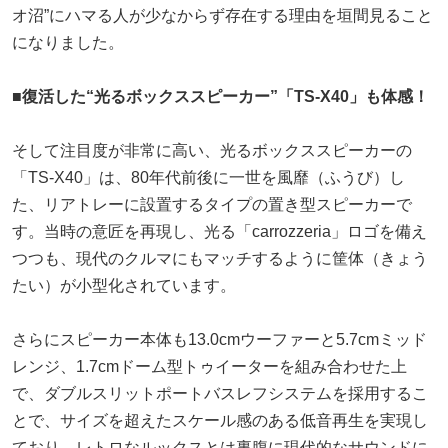
オ沼”にハマる人が少なからず存在する理由を垣間見ること
になりました。
■復活した“光るボックススピーカー”「TS-X40」も体感！
そして注目度が非常に高い、光るボックススピーカーの
「TS-X40」は、80年代前後に一世を風靡（ふうび）し
た、リアトレーに設置するタイプの置き型スピーカーで
す。当時の意匠を再現し、光る「carrozzeria」ロゴを備え
つつも、現代のクルマにもマッチするように筐体（きょう
たい）が小型化されています。
さらにスピーカー本体も13.0cmウーファーと5.7cmミッド
レンジ、1.7cmドーム型トゥイーターを組み合わせた上
で、ダブルスリットポートバスレフシステムを採用するこ
とで、サイズを超えたスケール感のある低音再生を実現し
ており、レトロなルックスとは裏腹に現代的なサウンドに