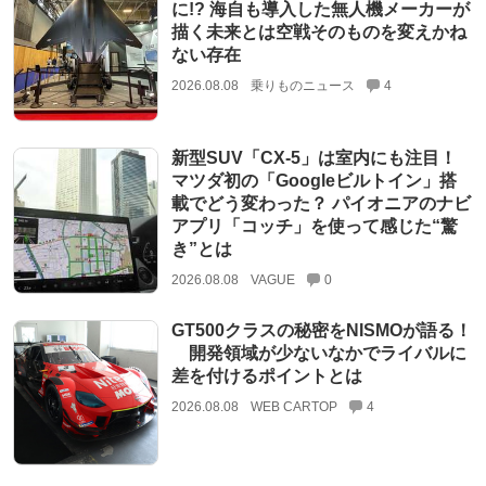
に!? 海自も導入した無人機メーカーが
描く未来とは空戦そのものを変えかね
ない存在
2026.08.08
乗りものニュース
4
新型SUV「CX-5」は室内にも注目！
マツダ初の「Googleビルトイン」搭
載でどう変わった？ パイオニアのナビ
アプリ「コッチ」を使って感じた“驚
き”とは
2026.08.08
VAGUE
0
GT500クラスの秘密をNISMOが語る！
開発領域が少ないなかでライバルに
差を付けるポイントとは
2026.08.08
WEB CARTOP
4