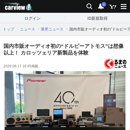
carview!
検索
通知
i
ログイン
ID新規取得
トップ
ニュース
業界ニュース
国内市販オーディオ初の“ドルビー
国内市販オーディオ初の“ドルビーアトモス”は想像
以上！ カロッツェリア新製品を体験
2026.06.17 16:45
掲載