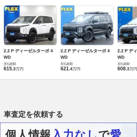
2.2 P ディーゼルターボ 4
2.2 P ディーゼルターボ 4
2.2 P 
WD
WD
WD
支払総額
支払総額
支払総額
615
621
608
.
3
.
4
.
3
万円
万円
万
車査定を依頼する
個人情報
入力なし
で
愛