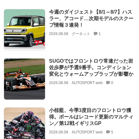
今週のダイジェスト【8/1～8/7】ハス
ラー、アコード…次期モデルのスクー
プ情報３連発！
2026.08.08
グーネット
1
SUGOではフロントロウ常連だった岩
佐歩夢が予選9番手。コンディション
変化とウォームアップラップが影響か
2026.08.08
AUTOSPORT web
0
小椋藍、今季3度目のフロントロウ獲
得。ポールはレコード更新のマルティ
ン／第12戦イギリスGP
2026.08.08
AUTOSPORT web
5