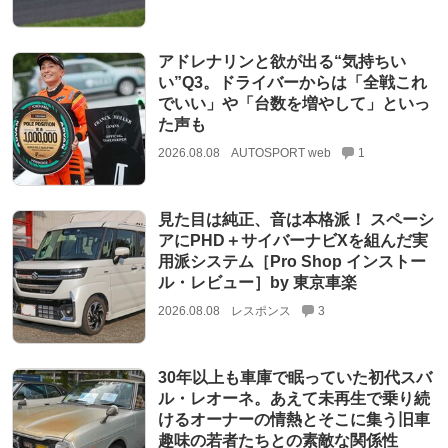
アドレナリンと欲が出る“気持ちい
い”Q3。ドライバーからは「全戦これ
でいい」や「台数を増やして」といっ
た声も
2026.08.08
AUTOSPORT web
1
見た目は純正、音は本格派！ スペーシ
アにPHD＋サイバーナビXを組んだ実
用派システム［Pro Shop インストー
ル・レビュー］by 東京車楽
2026.08.08
レスポンス
3
30年以上も車庫で眠っていた初代スバ
ル・レオーネ。あえて未再生で乗り続
けるオーナーの情熱とそこに集う旧車
趣味の若者たちとの素敵な関係性