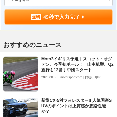
45秒で入力完了
おすすめのニュース
Moto3イギリス予選｜スコット・オグ
デン、今季初ポール！ 山中琉聖、Q2
直行も12番手中団スタート
2026.08.08
motorsport.com 日本版
0
新型CX-5対フォレスター!! 人気国産S
UVのポイントは上質感か悪路性能
か？