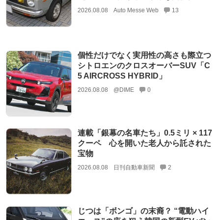
2026.08.08
Auto Messe Web
13
個性だけでなく実用性の高さも際立つ
シトロエンのクロスオーバーSUV「C
5 AIRCROSS HYBRID」
2026.08.08
@DIME
0
連載「銀幕の名車たち」0.5ミリ × 117
クーペ 心を開いた老人から託された
宝物
2026.08.08
日刊自動車新聞
2
じつは「ボンゴ」の末裔？ “電動ハイ