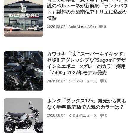
説のベルトーネが新解釈「ランナバウ
ト」製作のため南仏アトリエに込めた
情熱
2026.08.07
Auto Messe Web
0
カワサキ「“新”スーパーネイキッド」
登場!! アグレッシブな“Sugomi”デザ
イン＆エボニー×グレーのカラー採用
「Z400」2027年モデル発売
2026.08.07
バイクのニュース
0
ホンダ「ダックス125」発売から間も
なく半年 販売店で人気のカラーは？
2026.08.07
くるまのニュース
0