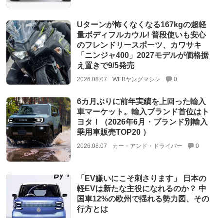
Uターンが怖くなくなる167kgの超軽
量ボディフルカウル! 普段使いも安心
のフレンドリースポーツ、カワサキ
「ニンジャ400」2027モデルが価格据
え置きで9/5発売
2026.08.07
WEBヤングマシン
0
6カ月ぶりに前年実績を上回った輸入
車マーケット。輸入ブランド首位はト
ヨタ！（2026年6月・ブランド別輸入
乗用車販売TOP20 ）
2026.08.07
カー・アンド・ドライバー
0
「EV嫌いにこそ刺さります」 日本の
軽EVは新たな主役になれるのか？ 中
国車12%の欧州で揺れる勢力図、その
行方とは