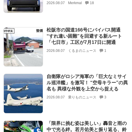
2026.08.07
Merkmal
18
松阪市の国道166号にバイパス開通
“すれ違い困難”を回避する新ルート
「七日市」工区が7月17日に開通
2026.08.07
くるまのニュース
1
自衛隊がロシア海軍の「巨大なミサイ
ル巡洋艦」を激写！ “空母キラー”の異
名も 異様な外観を上空から捉える
2026.08.07
乗りものニュース
3
「限界に挑む姿は美しい」轟音と雨の
中で光る絆。若月佑美と振り返る、鈴