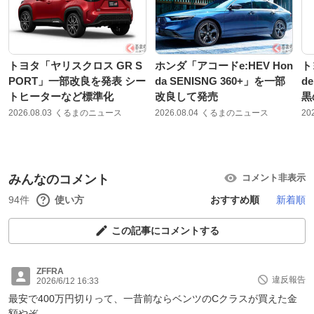
トヨタ「ヤリスクロス GR S
ホンダ「アコードe:HEV Hon
ト
PORT」一部改良を発表 シー
da SENISNG 360+」を一部
d
トヒーターなど標準化
改良して発売
黒
2026.08.03
くるまのニュース
2026.08.04
くるまのニュース
20
みんなのコメント
コメント非表示
94件
使い方
おすすめ順
新着順
この記事にコメントする
ZFFRA
違反報告
2026/6/12 16:33
最安で400万円切りって、一昔前ならベンツのCクラスが買えた金
額やぞ。