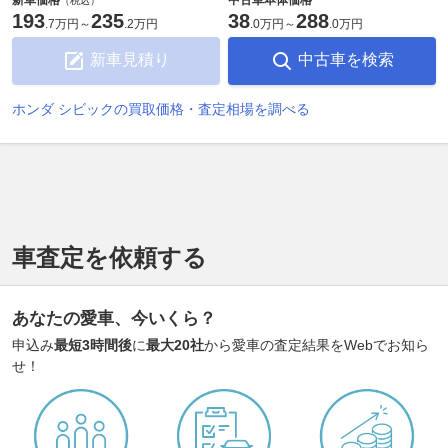
（税込）
193
235
38
288
.
7万円
～
.
2万円
.
0万円
～
.
0万円
新車見積り
中古車を検索
ホンダ シビックの買取価格・査定相場を調べる
車査定を依頼する
あなたの愛車、今いくら？
申込み
最短3時間後
に
最大20社
から愛車の査定結果をWebでお知ら
せ！