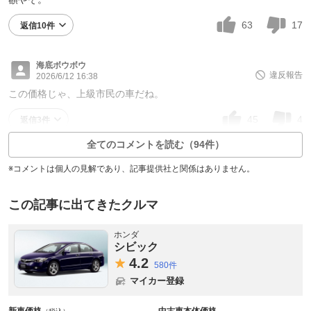
63
17
返信10件
海底ボウボウ
違反報告
2026/6/12 16:38
この価格じゃ、上級市民の車だね。
45
4
返信3件
全てのコメントを読む（94件）
※コメントは個人の見解であり、記事提供社と関係はありません。
この記事に出てきたクルマ
ホンダ
シビック
4.
2
580件
マイカー登録
新車価格
中古車本体価格