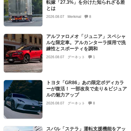
転嫁「27.3%」を分けた知られざる差
とは
2026.08.07
Merkmal
8
アルファロメオ「ジュニア」スペシャ
ルな限定車。アルカンターラ採用で洗
練性とスポーティを調和
2026.08.07
グーネット
1
トヨタ「GR86」あの限定ボディカラ
ーが復活！ 一部改良で走り＆ビジュア
ルの魅力アップ
2026.08.07
グーネット
8
スバル「ステラ」運転支援機能をアッ