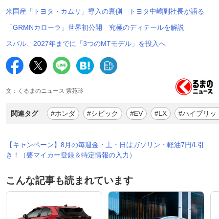
米国産「トヨタ・カムリ」導入の裏側 トヨタ中嶋副社長が語る
「GRMNカローラ」世界初公開 究極のディテールを解説
スバル、2027年までに「3つのMTモデル」を投入へ
文：くるまのニュース 紫苑玲
関連タグ
#ホンダ
#シビック
#EV
#LX
#ハイブリッ
【キャンペーン】8月の毎週金・土・日はガソリン・軽油7円/L引
き！（要マイカー登録＆特定情報の入力）
こんな記事も読まれています