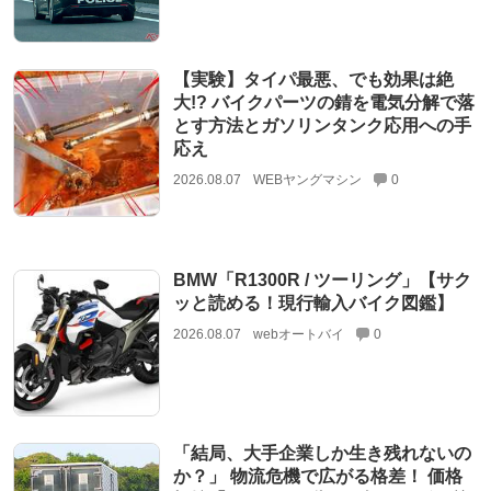
【実験】タイパ最悪、でも効果は絶
大!? バイクパーツの錆を電気分解で落
とす方法とガソリンタンク応用への手
応え
2026.08.07
WEBヤングマシン
0
BMW「R1300R / ツーリング」【サク
ッと読める！現行輸入バイク図鑑】
2026.08.07
webオートバイ
0
「結局、大手企業しか生き残れないの
か？」 物流危機で広がる格差！ 価格