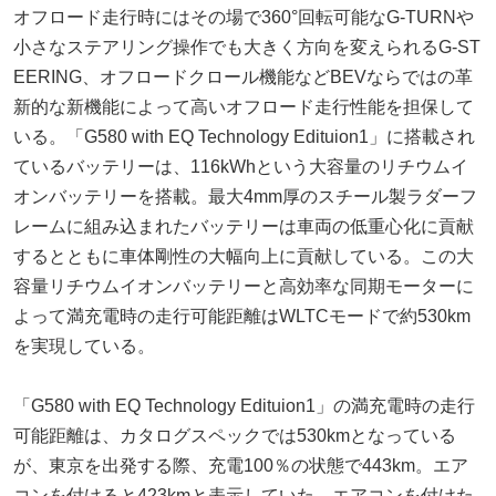
オフロード走行時にはその場で360°回転可能なG-TURNや
小さなステアリング操作でも大きく方向を変えられるG-ST
EERING、オフロードクロール機能などBEVならではの革
新的な新機能によって高いオフロード走行性能を担保して
いる。「G580 with EQ Technology Edituion1」に搭載され
ているバッテリーは、116kWhという大容量のリチウムイ
オンバッテリーを搭載。最大4mm厚のスチール製ラダーフ
レームに組み込まれたバッテリーは車両の低重心化に貢献
するとともに車体剛性の大幅向上に貢献している。この大
容量リチウムイオンバッテリーと高効率な同期モーターに
よって満充電時の走行可能距離はWLTCモードで約530km
を実現している。
「G580 with EQ Technology Edituion1」の満充電時の走行
可能距離は、カタログスペックでは530kmとなっている
が、東京を出発する際、充電100％の状態で443km。エア
コンを付けると423kmと表示していた。エアコンを付けた