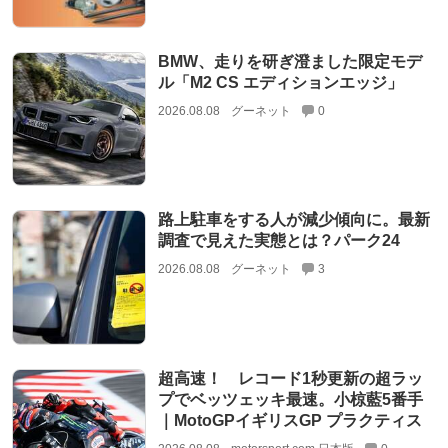
BMW、走りを研ぎ澄ました限定モデ
ル「M2 CS エディションエッジ」
2026.08.08
グーネット
0
路上駐車をする人が減少傾向に。最新
調査で見えた実態とは？パーク24
2026.08.08
グーネット
3
超高速！ レコード1秒更新の超ラッ
プでベッツェッキ最速。小椋藍5番手
｜MotoGPイギリスGP プラクティス