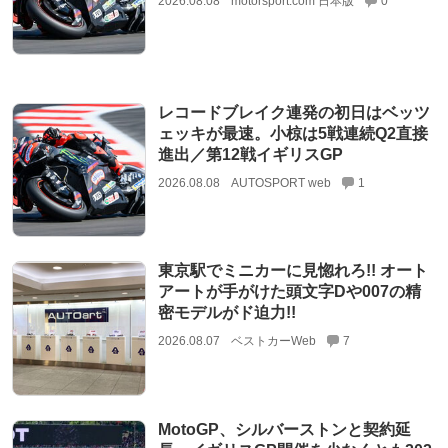
2026.08.08
motorsport.com 日本版
0
レコードブレイク連発の初日はベッツ
ェッキが最速。小椋は5戦連続Q2直接
進出／第12戦イギリスGP
2026.08.08
AUTOSPORT web
1
東京駅でミニカーに見惚れろ!! オート
アートが手がけた頭文字Dや007の精
密モデルがド迫力!!
2026.08.07
ベストカーWeb
7
MotoGP、シルバーストンと契約延