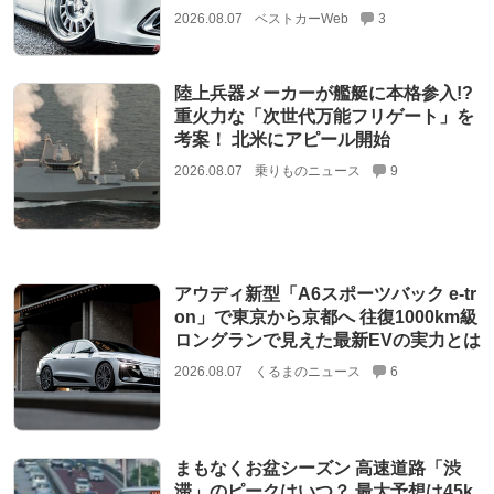
2026.08.07
ベストカーWeb
3
陸上兵器メーカーが艦艇に本格参入!?
重火力な「次世代万能フリゲート」を
考案！ 北米にアピール開始
2026.08.07
乗りものニュース
9
アウディ新型「A6スポーツバック e-tr
on」で東京から京都へ 往復1000km級
ロングランで見えた最新EVの実力とは
2026.08.07
くるまのニュース
6
まもなくお盆シーズン 高速道路「渋
滞」のピークはいつ？ 最大予想は45k