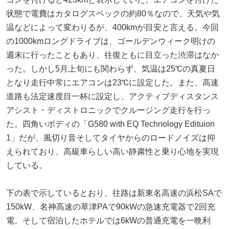
状態で電費はカタログスペックの約80％なので、天気や気
温などによって変わりるが、400kmが目安と言える。今回
の1000kmロングドライブは、ゴールデンウィーク明けの
週末に行ったこともあり、往復ともに目立った渋滞はなか
った。しかし5月上旬にも関わらず、気温は25℃の真夏日
となり走行中常にエアコンは23℃に設定した。また、高速
道路も法定速度目一杯に設定し、アクティブディスタンス
アシスト・ディストロニックでクルージング走行を行っ
た。四角いボディの「G580 with EQ Technology Edituion
1」だが、風切り音そしてタイヤからのロードノイズは抑
えられており、高級車らしい高い静粛性と乗り心地を実現
している。
下の表で示しているとおり、往路は新東名高速の浜松SAで
150kW、名神高速の草津PAで90kWの急速充電器で2回充
電。そして宿泊したホテルでは6kWの普通充電を一晩利