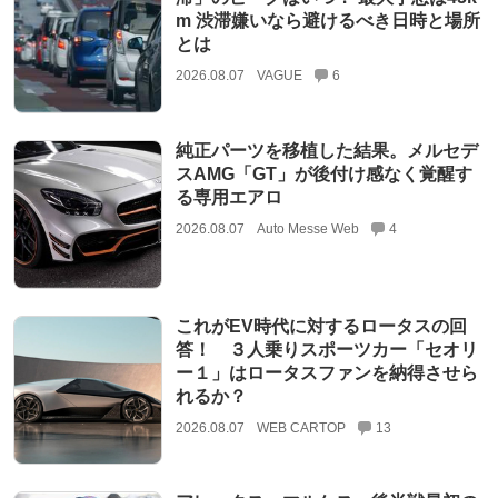
m 渋滞嫌いなら避けるべき日時と場所
とは
2026.08.07
VAGUE
6
純正パーツを移植した結果。メルセデ
スAMG「GT」が後付け感なく覚醒す
る専用エアロ
2026.08.07
Auto Messe Web
4
これがEV時代に対するロータスの回
答！ ３人乗りスポーツカー「セオリ
ー１」はロータスファンを納得させら
れるか？
2026.08.07
WEB CARTOP
13