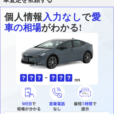
個人情報
入力なし
で
愛
車の相場
がわかる!