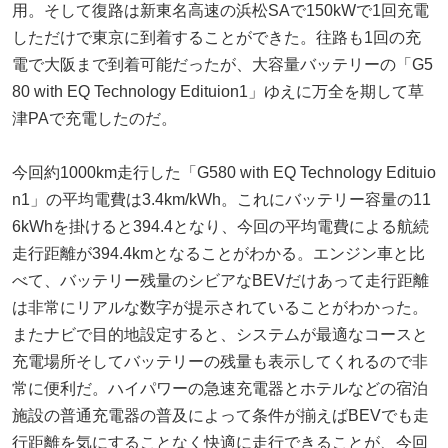
用。そして復路は新東名高速の浜松SAで150kWで1回充電
しただけで東京に到着することができた。往路も1回の充
電で大阪まで到着可能だったが、大容量バッテリーの「G5
80 with EQ Technology Edituion1」ゆえに万全を期して草
津PAで充電したのだ。
今回約1000km走行した「G580 with EQ Technology Edituio
n1」の平均電費は3.4km/kWh。これにバッテリー容量の11
6kWhを掛けると394.4となり、今回の平均電費による航続
走行距離が394.4kmとなることがわかる。エンジン車と比
べて、バッテリー残量のシビアなBEVだけあって走行距離
は非常にリアルな数字が提示されていることがわかった。
またナビで目的地設定すると、システムが最適なコースと
充電場所そしてバッテリーの残量も表示してくれるので非
常に便利だ。ハイパワーの急速充電器とホテルなどの宿泊
施設の普通充電器の普及によって条件が揃えばBEVでも走
行距離を気にすることなく快適に走行できることが、今回