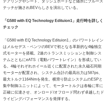
テアリングやシート、ダッシュボードなど随所にブルース
テッチが施されBEVらしさを演出している。
「G580 with EQ Technology Edituion1」走行時を詳しく
チェック
「G580 with EQ Technology Edituion1」のパワートレイン
はメルセデス・ベンツのBEVで初となる革新的な4輪独立
式モーターを搭載。2速のトランスミッションと制御シス
テムとともにeATS（電動パワートレイン）を形成してい
る。4輪それぞれホイール近くに配置された永久磁石同期
モーターが配置され、システム合計の最高出力は587ps、
最大トルク1164Nmを発生。横滑り防止システムのESPと
集中制御ユニットによって、モータートルクは各輪に常に
正確に伝達させ、オンロード/オフロード問わず卓越したド
ライビングパフォーマンスを発揮する。