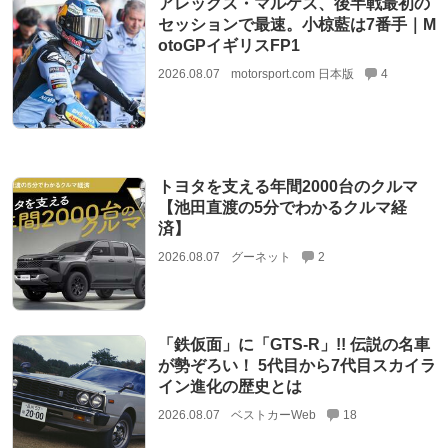
アレックス・マルケス、後半戦最初の
セッションで最速。小椋藍は7番手｜M
otoGPイギリスFP1
2026.08.07
motorsport.com 日本版
4
トヨタを支える年間2000台のクルマ
【池田直渡の5分でわかるクルマ経
済】
2026.08.07
グーネット
2
「鉄仮面」に「GTS-R」!! 伝説の名車
が勢ぞろい！ 5代目から7代目スカイラ
イン進化の歴史とは
2026.08.07
ベストカーWeb
18