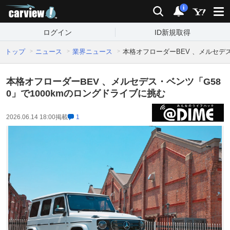
carview!
検索
通知
i
ログイン
ID新規取得
トップ
ニュース
業界ニュース
本格オフローダーBEV 、メルセデス
本格オフローダーBEV 、メルセデス・ベンツ「G58
0」で1000kmのロングドライブに挑む
2026.06.14 18:00
掲載
1