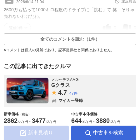
違反報告
2026/6/14 21:04
2600万も払って1000キロ程度のドライブに「挑む」て 笑 そりゃ
売れないわけだわ。
0
0
返信0件
全てのコメントを読む（1件）
※コメントは個人の見解であり、記事提供社と関係はありません。
この記事に出てきたクルマ
メルセデスAMG
Gクラス
4.
7
47件
マイカー登録
新車価格
中古車本体価格
（税込）
2862
3477
644
3880
.
0万円
～
.
0万円
.
8万円
～
.
0万円
新車見積り
中古車を検索