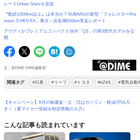
レードUrban Starsを追加
〝航続1000km以上〟は本当か？SUBARUの新型「フォレスターPre
mium S:HEV EX」東京～浜名湖650km実走レポート
アウディがプレミアムコンパクトSUV「Q3」の第3世代モデルを公
開
文：@DIME DIME編集部
関連タグ
#日産
#リーフ
#トヨタ
#bZ4X
#電気自動
【キャンペーン】8月の毎週金・土・日はガソリン・軽油7円/L引
き！（要マイカー登録＆特定情報の入力）
こんな記事も読まれています