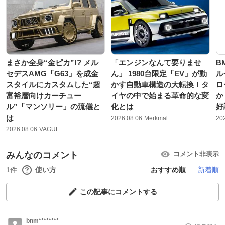
まさか全身“金ピカ”!? メル
「エンジンなんて要りませ
B
セデスAMG「G63」を成金
ん」 1980台限定「EV」が動
ル
スタイルにカスタムした“超
かす自動車構造の大転換！タ
ロ
富裕層向けカーチュー
イヤの中で始まる革命的な変
か
ル”「マンソリー」の流儀と
化とは
好
は
2026.08.06
Merkmal
20
2026.08.06
VAGUE
みんなのコメント
コメント非表示
1件
使い方
おすすめ順
新着順
この記事にコメントする
bnm********