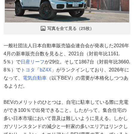
写真を全て見る（25枚）
一般社団法人日本自動車販売協会連合会が発表した2026年
4月の新車販売台数を見ると、2021台（対前年比1161.
5％）で
日産
リーフ
が29位。そして1867台（対前年比3660.
8％）で
トヨタ
「
bZ4X
」がランクインしており、2026年に
なって、
電気自動車
（以下BEV）の需要が本格化しつつあ
るようだ。
BEVのメリットのひとつは、自宅に駐車している際に充電
ができ100％で出発できること。したがって、集合住宅の
多い日本市場において普及は難しいように見える。しかし
ガソリンスタンドの減少と一軒家の多いエリアはリンクし