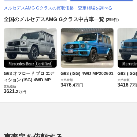
メルセデスAMG Gクラスの買取価格・査定相場を調べる
全国のメルセデスAMG Gクラス中古車一覧
(295件)
G63 オフロード プロ エデ
G63 (ISG) 4WD MP202601
G63 (ISG
ィション (ISG) 4WD MP20
支払総額
支払総額
3476
3416
.
4
.
7
万円
万
2601
支払総額
3621
.
2
万円
車査定を依頼する