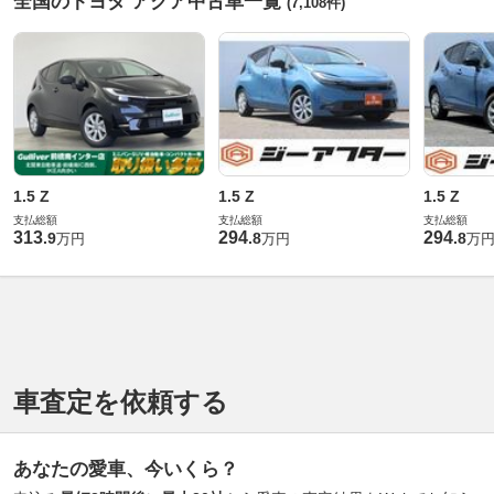
全国のトヨタ アクア中古車一覧
(7,108件)
1.5 Z
1.5 Z
1.5 Z
支払総額
支払総額
支払総額
313
294
294
.
9
.
8
.
8
万円
万円
万
車査定を依頼する
あなたの愛車、今いくら？