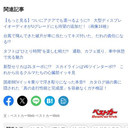
関連記事
【もっと見る】ついにアクアでも選べるように!! 大型ディスプレ
イオーディオがUグレードにも待望の追加だ！（画像16枚）
台風で飛んできた破片が車に当たってキズ付いた、だれの責任にな
る!?
タフトは“ひとり時間”を楽しむ軽だ!! 通勤、カフェ巡り、車中休憩
で光る魅力
新型セリカは2Lターボに!? スカイラインはV6ツインターボ!? こ
れから出るクルマたちの心臓部イッキ見
国産BEVイッキ乗りで浮き彫りになった本音!! カタログ値の裏に
隠された「真の走行性能と完成度」を容赦なくガチ検証！
文：ベストカーWeb ベストカーWeb