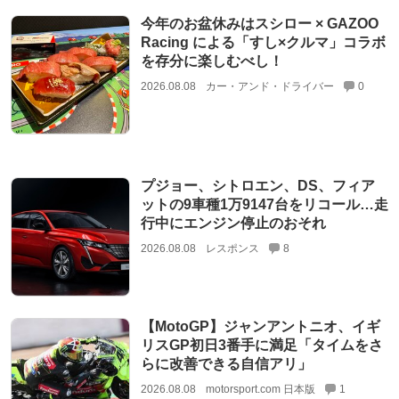
今年のお盆休みはスシロー × GAZOO
Racing による「すし×クルマ」コラボ
を存分に楽しむべし！
2026.08.08
カー・アンド・ドライバー
0
プジョー、シトロエン、DS、フィア
ットの9車種1万9147台をリコール…走
行中にエンジン停止のおそれ
2026.08.08
レスポンス
8
【MotoGP】ジャンアントニオ、イギ
リスGP初日3番手に満足「タイムをさ
らに改善できる自信アリ」
2026.08.08
motorsport.com 日本版
1