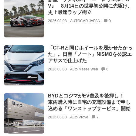
V』 8月14日の世界初公開に先駆け、
史上最速ラップ樹立
2026.08.08
AUTOCAR JAPAN
0
「GT-Rと同じホイールを履かせたかっ
た」。日産「ノート」NISMOを公認エ
アサスで仕上げた
2026.08.08
Auto Messe Web
6
BYDとコジマがEV普及を後押し！
車両購入時に自宅の充電設備まで申し
込める「ワンストップサービス」開始
2026.08.08
Auto Prove
7