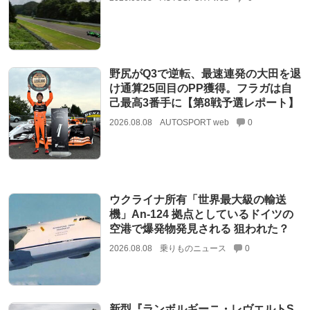
野尻がQ3で逆転、最速連発の大田を退
け通算25回目のPP獲得。フラガは自
己最高3番手に【第8戦予選レポート】
2026.08.08
AUTOSPORT web
0
ウクライナ所有「世界最大級の輸送
機」An-124 拠点としているドイツの
空港で爆発物発見される 狙われた？
2026.08.08
乗りものニュース
0
新型『ランボルギーニ・レヴエルトS