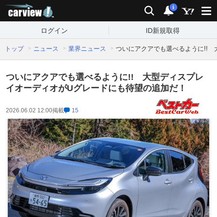
carview!
検索
通知
i
ログイン
ID新規取得
トップ
ニュース
業界ニュース
ついにアクアでも選べるように!!
ついにアクアでも選べるように!! 大型ディスプレ
イオーディオがUグレードにも待望の追加だ！
2026.06.02 12:00
掲載
15