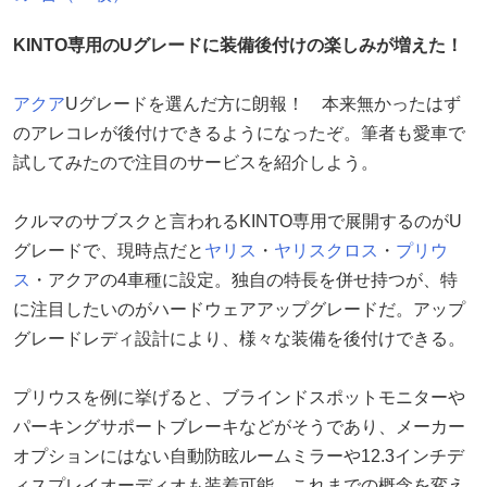
KINTO専用のUグレードに装備後付けの楽しみが増えた！
アクア
Uグレードを選んだ方に朗報！ 本来無かったはず
のアレコレが後付けできるようになったぞ。筆者も愛車で
試してみたので注目のサービスを紹介しよう。
クルマのサブスクと言われるKINTO専用で展開するのがU
グレードで、現時点だと
ヤリス
・
ヤリスクロス
・
プリウ
ス
・アクアの4車種に設定。独自の特長を併せ持つが、特
に注目したいのがハードウェアアップグレードだ。アップ
グレードレディ設計により、様々な装備を後付けできる。
プリウスを例に挙げると、ブラインドスポットモニターや
パーキングサポートブレーキなどがそうであり、メーカー
オプションにはない自動防眩ルームミラーや12.3インチデ
ィスプレイオーディオも装着可能。これまでの概念を変え