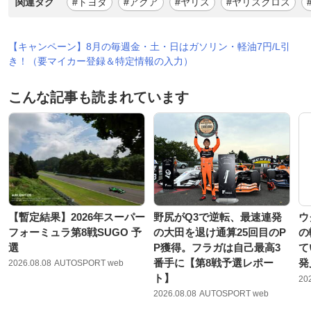
関連タグ
#トヨタ
#アクア
#ヤリス
#ヤリスクロス
【キャンペーン】8月の毎週金・土・日はガソリン・軽油7円/L引
き！（要マイカー登録＆特定情報の入力）
こんな記事も読まれています
【暫定結果】2026年スーパー
野尻がQ3で逆転、最速連発
ウ
フォーミュラ第8戦SUGO 予
の大田を退け通算25回目のP
の
選
P獲得。フラガは自己最高3
て
番手に【第8戦予選レポー
発
2026.08.08
AUTOSPORT web
ト】
20
2026.08.08
AUTOSPORT web