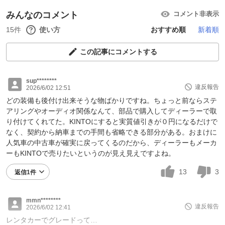
みんなのコメント
コメント非表示
15件
使い方
おすすめ順
新着順
この記事にコメントする
sup********
違反報告
2026/6/02 12:51
どの装備も後付け出来そうな物ばかりですね。ちょっと前ならステ
アリングやオーディオ関係なんて、部品で購入してディーラーで取
り付けてくれてた。KINTOにすると実質値引きが０円になるだけで
なく、契約から納車までの手間も省略できる部分がある。おまけに
人気車の中古車が確実に戻ってくるのだから、ディーラーもメーカ
ーもKINTOで売りたいというのが見え見えですよね。
13
3
返信1件
mmn********
違反報告
2026/6/02 12:41
レンタカーでグレードって…