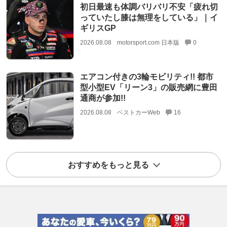
初日最速も体調バリバリ不安「疲れ切
っていたし膝は無理をしている」｜イ
ギリスGP
2026.08.08
motorsport.com 日本版
0
エアコン付きの3輪モビリティ!! 都市
型小型EV「リーン3」の販売網に豊田
通商が参加!!
2026.08.08
ベストカーWeb
16
おすすめをもっと見る