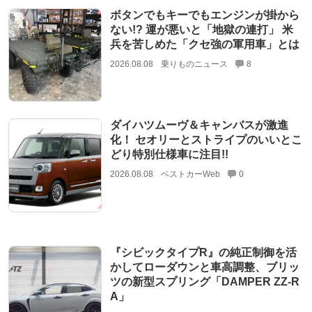
ボタンでもキーでもエンジンが掛から
ない!? 運が悪いと「地獄の連打」 米
兵を苦しめた「クセ強の軍用車」とは
2026.08.08
乗りものニュース
8
ダイハツムーヴ＆キャンバスが激進
化！ セオリーとストライプのいいとこ
どり特別仕様車に注目!!
2026.08.08
ベストカーWeb
0
『シビックタイプR』の純正制御を活
かしてローダウンと車高調整、ブリッ
ツの新型スプリング「DAMPER ZZ-R
A」