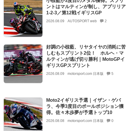
小椋藍が3度目のメダル獲得。スプリ
ントはマルティンが制し、アプリリア
1-2-3／第12戦イギリスGP
2026.08.09
AUTOSPORT web
2
好調の小椋藍、リヤタイヤの消耗に苦
しむもスプリント2位！ ホルヘ・マ
ルティンが逃げ切り勝利｜MotoGPイ
ギリスGPスプリント
2026.08.09
motorsport.com 日本版
5
Moto2イギリス予選｜イザン・ゲバ
ラ、今季3度目のポールポジション獲
得。佐々木歩夢が予選トップ10
2026.08.08
motorsport.com 日本版
0