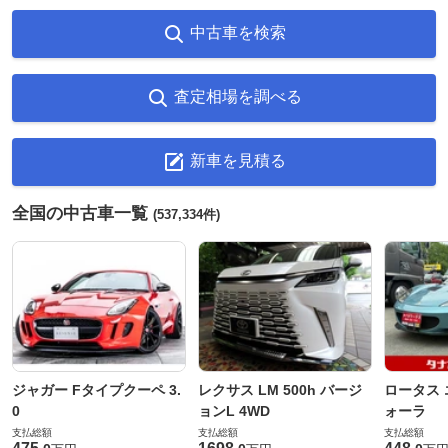
中古車を検索
査定相場を調べる
新車を見積る
全国の中古車一覧
(537,334件)
ジャガー Fタイプクーペ 3.
レクサス LM 500h バージ
ロータス 
0
ョンL 4WD
ォーラ
支払総額
支払総額
支払総額