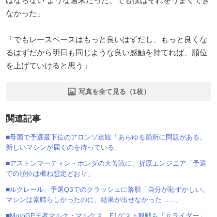
ばならない”ような週末だった。でも僕はそれをうまくでき
なかった」
「でもレースペースはもっと良いはずだし、もっと良くな
るはずだから明日も同じような良い感触を持てれば、順位
を上げていけると思う」
写真を全て見る（1枚）
関連記事
■母国で予選最下位のアロンソ達観「あらゆる箇所に問題がある。
新しいマシンが届くのを待っている」
■アストンマーティン・ホンダの大苦戦に、折原エンジニア「予選
での順位は概ね想定どおり」
■ルクレール、予選Q3でのクラッシュに落胆「自分が恥ずかしい。
マシンは素晴らしかったのに、結果が出せなかった……」
■MotoGP王者マルク・マルケス、F1ゲスト観戦も「元ライダー」