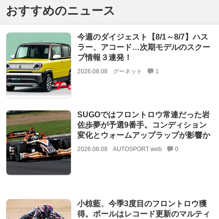
おすすめのニュース
今週のダイジェスト【8/1～8/7】ハス
ラー、アコード…次期モデルのスクー
プ情報３連発！
2026.08.08
グーネット
1
SUGOではフロントロウ常連だった岩
佐歩夢が予選9番手。コンディション
変化とウォームアップラップが影響か
2026.08.08
AUTOSPORT web
0
小椋藍、今季3度目のフロントロウ獲
得。ポールはレコード更新のマルティ