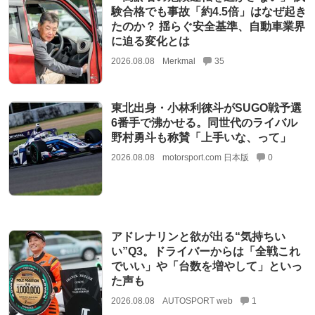
験合格でも事故「約4.5倍」はなぜ起き
たのか？ 揺らぐ安全基準、自動車業界
に迫る変化とは
2026.08.08
Merkmal
35
東北出身・小林利徠斗がSUGO戦予選
6番手で沸かせる。同世代のライバル
野村勇斗も称賛「上手いな、って」
2026.08.08
motorsport.com 日本版
0
アドレナリンと欲が出る“気持ちい
い”Q3。ドライバーからは「全戦これ
でいい」や「台数を増やして」といっ
た声も
2026.08.08
AUTOSPORT web
1