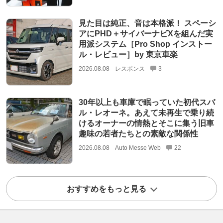
見た目は純正、音は本格派！ スペーシ
アにPHD＋サイバーナビXを組んだ実
用派システム［Pro Shop インストー
ル・レビュー］by 東京車楽
2026.08.08
レスポンス
3
30年以上も車庫で眠っていた初代スバ
ル・レオーネ。あえて未再生で乗り続
けるオーナーの情熱とそこに集う旧車
趣味の若者たちとの素敵な関係性
2026.08.08
Auto Messe Web
22
おすすめをもっと見る