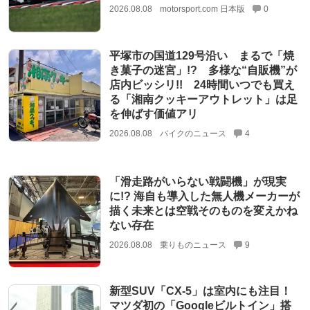
2026.08.08
motorsport.com 日本版
0
平塚市の国道129号沿い まるで「焼
き菓子の迷宮」!? 多様な“自販機”が
店内ビッシリ!! 24時間いつでも買え
る「湘南クッキーアウトレット」は足
を伸ばす価値アリ
2026.08.08
バイクのニュース
4
「滑走路がいらない戦闘機」が現実
に!? 海自も導入した無人機メーカーが
描く未来とは空戦そのものを変えかね
ない存在
2026.08.08
乗りものニュース
9
新型SUV「CX-5」は室内にも注目！
マツダ初の「Googleビルトイン」搭