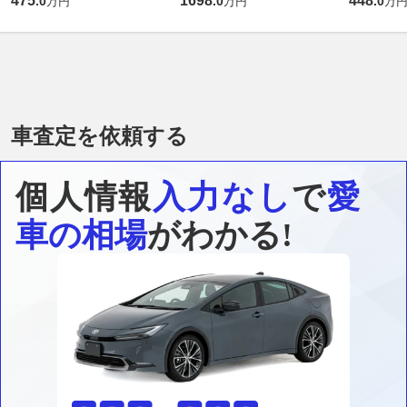
475
1698
448
.
0
.
0
.
0
万円
万円
万
車査定を依頼する
個人情報
入力なし
で
愛
車の相場
がわかる!