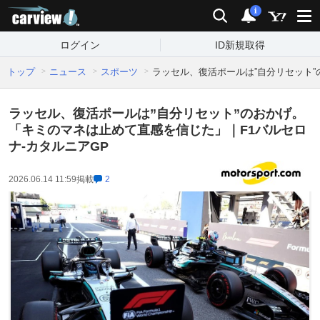
carview!
検索
通知
i
ログイン
ID新規取得
トップ
ニュース
スポーツ
ラッセル、復活ポールは”自分リセット”
ラッセル、復活ポールは”自分リセット”のおかげ。
「キミのマネは止めて直感を信じた」｜F1バルセロ
ナ-カタルニアGP
2026.06.14 11:59
掲載
2