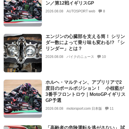
ン／第12戦イギリスGP
2026.08.08
AUTOSPORT web
8
エンジンの心臓部を支える筒！ シリン
ダー数によって乗り味も変わる!? 「シ
リンダー」とは？
2026.08.08
バイクのニュース
10
ホルヘ・マルティン、アプリリアで2
度目のポールポジション！ 小椋藍が
3番手フロントロウ｜MotoGPイギリス
GP予選
2026.08.08
motorsport.com 日本版
11
「高齢者の危険運転を逃がさない」 試