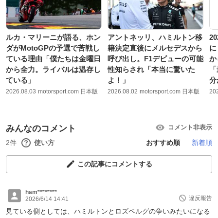
ルカ・マリーニが語る、ホン
アントネッリ、ハミルトン移
2
ダがMotoGPの予選で苦戦し
籍決定直後にメルセデスから
に
ている理由「僕たちは金曜日
呼び出し。F1デビューの可能
か
から全力。ライバルは温存し
性知らされ「本当に驚いた
「
ている」
よ！」
分
2026.08.03
motorsport.com 日本版
2026.08.02
motorsport.com 日本版
20
みんなのコメント
コメント非表示
2件
使い方
おすすめ順
新着順
この記事にコメントする
ham********
違反報告
2026/6/14 14:41
見ている側としては、ハミルトンとロズベルグの争いみたいになる