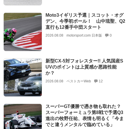
Moto3イギリス予選｜スコット・オグ
デン、今季初ポール！ 山中琉聖、Q2
直行も12番手中団スタート
2026.08.08
motorsport.com 日本版
0
新型CX-5対フォレスター!! 人気国産S
UVのポイントは上質感か悪路性能
か？
2026.08.08
ベストカーWeb
12
スーパーGT優勝で憑き物も取れた？
スーパーフォーミュラ第8戦で予選Q3
進出の牧野任祐、表情も明るく「今ま
でと違うメンタルで臨めている」