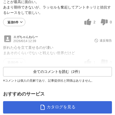
ことが最高に面白い。
あまり期待できないが、ラッセルも奮起してアントネッリと拮抗す
るレースをして欲しい。
2
0
返信0件
エガちゃんねらー
違反報告
2026/6/14 12:39
折れた心を立て直せるのが凄い
まあそのくらいでないと戦えない世界だけど
1
0
返信0件
全てのコメントを読む（2件）
※コメントは個人の見解であり、記事提供社と関係はありません。
おすすめのサービス
カタログを見る