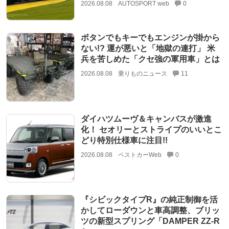
2026.08.08
AUTOSPORT web
0
ボタンでもキーでもエンジンが掛から
ない!? 運が悪いと「地獄の連打」 米
兵を苦しめた「クセ強の軍用車」とは
2026.08.08
乗りものニュース
11
ダイハツムーヴ＆キャンバスが激進
化！ セオリーとストライプのいいとこ
どり特別仕様車に注目!!
2026.08.08
ベストカーWeb
0
『シビックタイプR』の純正制御を活
かしてローダウンと車高調整、ブリッ
ツの新型スプリング「DAMPER ZZ-R