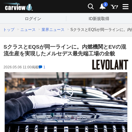
carview!
検索
通知
i
ログイン
ID新規取得
トップ
ニュース
業界ニュース
SクラスとEQSが同一ラインに。
SクラスとEQSが同一ラインに。内燃機関とEVの混
流生産を実現したメルセデス最先端工場の全貌
2026.05.06 11:00
掲載
1