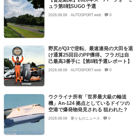
ュラ第8戦SUGO 予選
2026.08.08
AUTOSPORT web
0
野尻がQ3で逆転、最速連発の大田を退
け通算25回目のPP獲得。フラガは自
己最高3番手に【第8戦予選レポート】
2026.08.08
AUTOSPORT web
0
ウクライナ所有「世界最大級の輸送
機」An-124 拠点としているドイツの
空港で爆発物発見される 狙われた？
2026.08.08
乗りものニュース
0