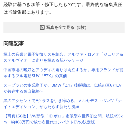
経験に基づき加筆・修正したものです。最終的な編集責任
は当編集部にあります。
写真を全て見る（5枚）
関連記事
極上の音響と電子制御サスを統合。アルファ・ロメオ「ジュリア＆
ステルヴィオ」に走りを極める新パッケージ
中国市場の嗜好とアウディの走りは両立するか。専用ブランドが提
示するフル電動SUV『E7X』の真価
スープラとの協業終了か。BMW「Z4」後継機は、伝統の直6とEV
が共存する独自路線へ
黒のアクセントでEクラスを引き締める。メルセデス・ベンツ「ナ
イトエディション」がもたらす新たな洗練
【写真156枚】VW新型「ID.ポロ」市販型を世界初公開。航続455k
m・約468万円で放つ次世代コンパクトEVの決定版