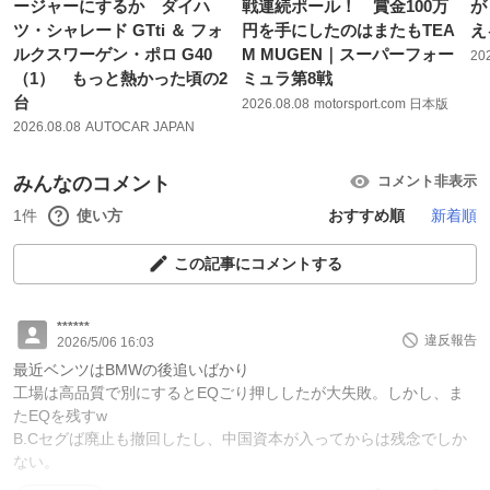
ージャーにするか ダイハ
戦連続ポール！ 賞金100万
が
ツ・シャレード GTti ＆ フォ
円を手にしたのはまたもTEA
え
ルクスワーゲン・ポロ G40
M MUGEN｜スーパーフォー
20
（1） もっと熱かった頃の2
ミュラ第8戦
台
2026.08.08
motorsport.com 日本版
2026.08.08
AUTOCAR JAPAN
みんなのコメント
コメント非表示
1件
使い方
おすすめ順
新着順
この記事にコメントする
******
違反報告
2026/5/06 16:03
最近ベンツはBMWの後追いばかり
工場は高品質で別にするとEQごり押ししたが大失敗。しかし、ま
たEQを残すw
B.Cセグば廃止も撤回したし、中国資本が入ってからは残念でしか
ない。