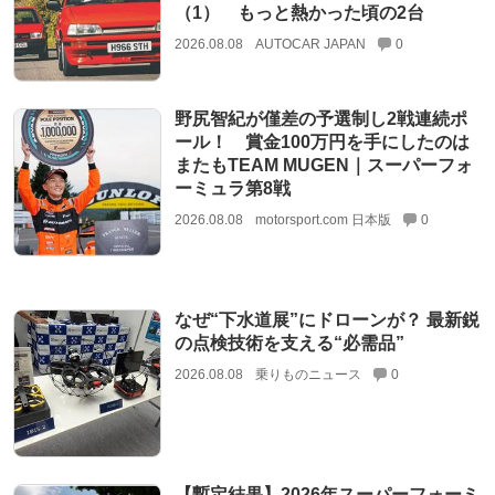
（1） もっと熱かった頃の2台
2026.08.08
AUTOCAR JAPAN
0
野尻智紀が僅差の予選制し2戦連続ポ
ール！ 賞金100万円を手にしたのは
またもTEAM MUGEN｜スーパーフォ
ーミュラ第8戦
2026.08.08
motorsport.com 日本版
0
なぜ“下水道展”にドローンが？ 最新鋭
の点検技術を支える“必需品”
2026.08.08
乗りものニュース
0
【暫定結果】2026年スーパーフォーミ