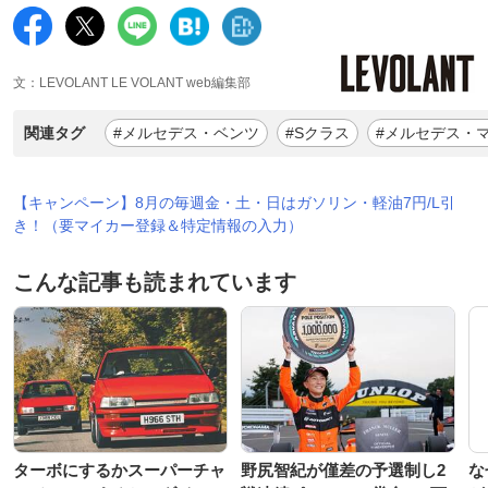
文：LEVOLANT LE VOLANT web編集部
関連タグ
#メルセデス・ベンツ
#Sクラス
#メルセデス・
【キャンペーン】8月の毎週金・土・日はガソリン・軽油7円/L引
き！（要マイカー登録＆特定情報の入力）
こんな記事も読まれています
ターボにするかスーパーチャ
野尻智紀が僅差の予選制し2
な