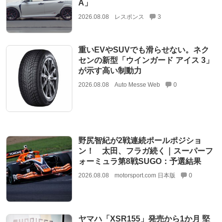
A」
2026.08.08
レスポンス
3
重いEVやSUVでも滑らせない。ネク
センの新型「ウインガード アイス 3」
が示す高い制動力
2026.08.08
Auto Messe Web
0
野尻智紀が2戦連続ポールポジショ
ン！ 太田、フラガ続く｜スーパーフ
ォーミュラ第8戦SUGO：予選結果
2026.08.08
motorsport.com 日本版
0
ヤマハ「XSR155」発売から1か月 堅