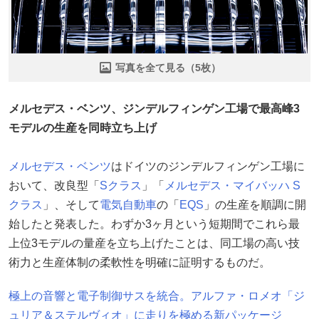
写真を全て見る（5枚）
メルセデス・ベンツ、ジンデルフィンゲン工場で最高峰3
モデルの生産を同時立ち上げ
メルセデス・ベンツ
はドイツのジンデルフィンゲン工場に
おいて、改良型「
Sクラス
」「
メルセデス・マイバッハ
S
クラス
」、そして
電気自動車
の「
EQS
」の生産を順調に開
始したと発表した。わずか3ヶ月という短期間でこれら最
上位3モデルの量産を立ち上げたことは、同工場の高い技
術力と生産体制の柔軟性を明確に証明するものだ。
極上の音響と電子制御サスを統合。アルファ・ロメオ「ジ
ュリア＆ステルヴィオ」に走りを極める新パッケージ