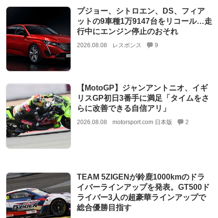
プジョー、シトロエン、DS、フィア
ットの9車種1万9147台をリコール…走
行中にエンジン停止のおそれ
2026.08.08
レスポンス
9
【MotoGP】ジャンアントニオ、イギ
リスGP初日3番手に満足「タイムをさ
らに改善できる自信アリ」
2026.08.08
motorsport.com 日本版
2
TEAM 5ZIGENが鈴鹿1000kmのドラ
イバーラインアップを発表。GT500ド
ライバー3人の超豪華ラインアップで
総合優勝目指す