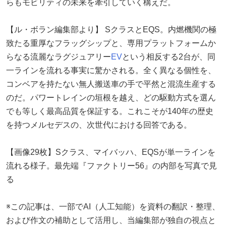
らもモビリティの未来を牽引していく構えだ。
【ル・ボラン編集部より】 SクラスとEQS。内燃機関の極
致たる重厚なフラッグシップと、専用プラットフォームか
らなる流麗なラグジュアリー
EV
という相反する2台が、同
一ラインを流れる事実に驚かされる。全く異なる個性を、
コンベアを持たない無人搬送車の手で平然と混流生産する
のだ。パワートレインの垣根を越え、どの駆動方式を選ん
でも等しく最高品質を保証する。これこそが140年の歴史
を持つメルセデスの、次世代における回答である。
【画像29枚】Sクラス、マイバッハ、EQSが単一ラインを
流れる様子。最先端『ファクトリー56』の内部を写真で見
る
※この記事は、一部でAI（人工知能）を資料の翻訳・整理、
および作文の補助として活用し、当編集部が独自の視点と