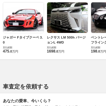
ジャガー Fタイプクーペ 3.
レクサス LM 500h バージ
ベントレ
0
ョンL 4WD
フライングス
支払総額
支払総額
支払総額
475
1698
198
.
0
.
0
.
0
万円
万円
万
車査定を依頼する
あなたの愛車、今いくら？