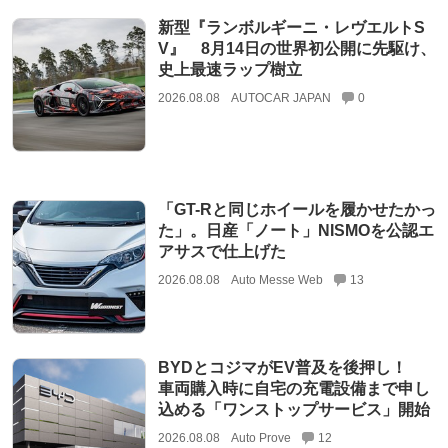
新型『ランボルギーニ・レヴエルトS
V』 8月14日の世界初公開に先駆け、
史上最速ラップ樹立
2026.08.08
AUTOCAR JAPAN
0
「GT-Rと同じホイールを履かせたかっ
た」。日産「ノート」NISMOを公認エ
アサスで仕上げた
2026.08.08
Auto Messe Web
13
BYDとコジマがEV普及を後押し！
車両購入時に自宅の充電設備まで申し
込める「ワンストップサービス」開始
2026.08.08
Auto Prove
12