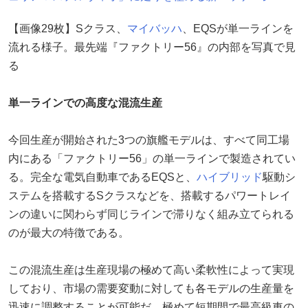
【画像29枚】Sクラス、
マイバッハ
、EQSが単一ラインを
流れる様子。最先端『ファクトリー56』の内部を写真で見
る
単一ラインでの高度な混流生産
今回生産が開始された3つの旗艦モデルは、すべて同工場
内にある「ファクトリー56」の単一ラインで製造されてい
る。完全な電気自動車であるEQSと、
ハイブリッド
駆動シ
ステムを搭載するSクラスなどを、搭載するパワートレイ
ンの違いに関わらず同じラインで滞りなく組み立てられる
のが最大の特徴である。
この混流生産は生産現場の極めて高い柔軟性によって実現
しており、市場の需要変動に対しても各モデルの生産量を
迅速に調整することが可能だ。極めて短期間で最高級車の