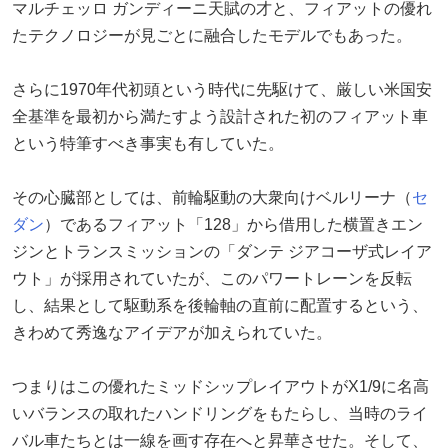
マルチェッロ ガンディーニ天賦の才と、フィアットの優れ
たテクノロジーが見ごとに融合したモデルでもあった。
さらに1970年代初頭という時代に先駆けて、厳しい米国安
全基準を最初から満たすよう設計された初のフィアット車
という特筆すべき事実も有していた。
その心臓部としては、前輪駆動の大衆向けベルリーナ（
セ
ダン
）であるフィアット「128」から借用した横置きエン
ジンとトランスミッションの「ダンテ ジアコーザ式レイア
ウト」が採用されていたが、このパワートレーンを反転
し、結果として駆動系を後輪軸の直前に配置するという、
きわめて秀逸なアイデアが加えられていた。
つまりはこの優れたミッドシップレイアウトがX1/9に名高
いバランスの取れたハンドリングをもたらし、当時のライ
バル車たちとは一線を画す存在へと昇華させた。そして、