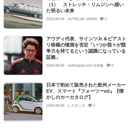
（1） ストレッチ・リムジンへ描い
た明るい未来
2026.08.09
AUTOCAR JAPAN
0
アウディ代表、サインツJr.＆ピアスト
リ移籍の憶測を否定「いつか我々が競
争力を持てるという認識になっている
証拠」
2026.08.09
motorsport.com 日本版
0
日本で初めて販売された欧州メーカー
EV、スマート『フォーツーed』【懐
かしのカーカタログ】
2026.08.09
レスポンス
3