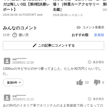
ガは悔しい3位【第8戦決勝レ
場！［特選カーアクセサリー
第
ポート】
名鑑］
20
2026.08.09
AUTOSPORT web
2026.08.09
レスポンス
みんなのコメント
コメント非表示
21件
使い方
おすすめ順
新着順
この記事にコメントする
nor********
違反報告
2026/5/21 12:20
1300ccのサビサビのやつ乗ってました。たしか30万円くらいでし
た。
22
0
返信0件
yuj********
違反報告
2026/5/21 12:13
あの時代のイタリア車でオリジナルのまま無修復で残ってるっての