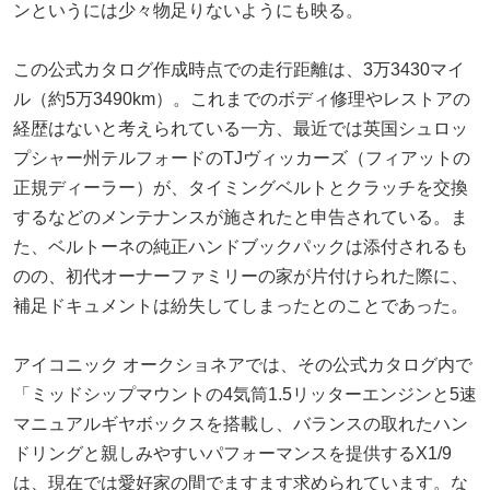
ンというには少々物足りないようにも映る。
この公式カタログ作成時点での走行距離は、3万3430マイ
ル（約5万3490km）。これまでのボディ修理やレストアの
経歴はないと考えられている一方、最近では英国シュロッ
プシャー州テルフォードのTJヴィッカーズ（フィアットの
正規ディーラー）が、タイミングベルトとクラッチを交換
するなどのメンテナンスが施されたと申告されている。ま
た、ベルトーネの純正ハンドブックパックは添付されるも
のの、初代オーナーファミリーの家が片付けられた際に、
補足ドキュメントは紛失してしまったとのことであった。
アイコニック オークショネアでは、その公式カタログ内で
「ミッドシップマウントの4気筒1.5リッターエンジンと5速
マニュアルギヤボックスを搭載し、バランスの取れたハン
ドリングと親しみやすいパフォーマンスを提供するX1/9
は、現在では愛好家の間でますます求められています。な