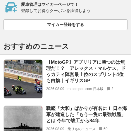
愛車管理はマイカーページで！
登録してお得なクーポンを獲得しよう
マイカー登録をする
おすすめのニュース
【MotoGP】アプリリアに勝つのは無
理だ！？ アレックス・マルケス、ド
ゥカティ陣営最上位のスプリント4位
も白旗｜イギリスGP
2026.08.09
motorsport.com 日本版
2
戦艦「大和」ばかりが有名に！ 日本海
軍が建造した「もう一隻の最強戦艦」
とは 今年で竣工から84年
2026.08.09
乗りものニュース
59