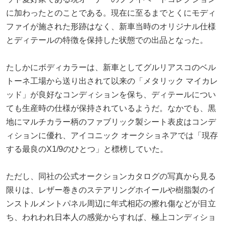
に加わったとのことである。現在に至るまでとくにモディ
ファイが施された形跡はなく、新車当時のオリジナル仕様
とディテールの特徴を保持した状態での出品となった。
たしかにボディカラーは、新車としてグルリアスコのベル
トーネ工場から送り出されて以来の「メタリック マイカレ
ッド」が良好なコンディションを保ち、ディテールについ
ても生産時の仕様が保持されているようだ。なかでも、黒
地にマルチカラー柄のファブリック製シート表皮はコンデ
ィションに優れ、アイコニック オークショネアでは「現存
する最良のX1/9のひとつ」と標榜していた。
ただし、同社の公式オークションカタログの写真から見る
限りは、レザー巻きのステアリングホイールや樹脂製のイ
ンストルメントパネル周辺に年式相応の擦れ傷などが目立
ち、われわれ日本人の感覚からすれば、極上コンディショ