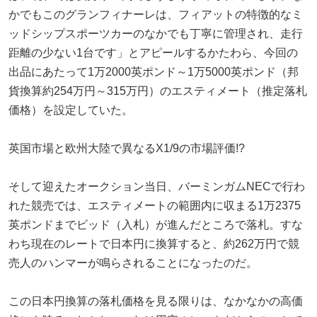
かでもこのグランフィナーレは、フィアットの特徴的なミ
ッドシップスポーツカーのなかでも丁寧に管理され、走行
距離の少ない1台です」とアピールするかたわら、今回の
出品にあたって1万2000英ポンド～1万5000英ポンド（邦
貨換算約254万円～315万円）のエスティメート（推定落札
価格）を設定していた。
英国市場と欧州大陸で異なるX1/9の市場評価!?
そして迎えたオークション当日、バーミンガムNECで行わ
れた競売では、エスティメートの範囲内に収まる1万2375
英ポンドまでビッド（入札）が進んだところで落札。すな
わち現在のレートで日本円に換算すると、約262万円で競
売人のハンマーが鳴らされることになったのだ。
この日本円換算の落札価格を見る限りは、なかなかの高価