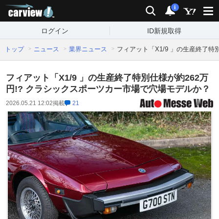
carview!
検索
通知
i
ログイン
ID新規取得
トップ
ニュース
業界ニュース
フィアット「X1/9 」の生産終了特
フィアット「X1/9 」の生産終了特別仕様が約262万
円!? クラシックスポーツカー市場で穴場モデルか？
2026.05.21 12:02
掲載
21