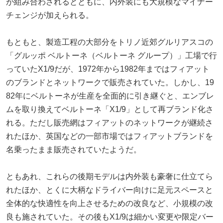
が組み合わされるとともに、内外装にも大規模なマイナー
チェンジが加えられる。
もともと、製造工程の大部分をトリノ近郊グルリアスコの
「グルッポ ベルトーネ（ベルトーネ グループ）」工場で行
っていたX1/9だが、1972年から1982年まではフィアット
のブランドとネットワークで販売されていた。しかし、19
82年にベルトーネが生産を全面的に引き継ぐと、エンブレ
ムを取り換えてベルトーネ「X1/9」として再ブランド化さ
れる。ただし販売網はフィアットのネットワークが継続さ
れたほか、英国などの一部市場ではフィアットブランドを
名乗ったまま販売されていたようだ。
ともあれ、これらの後期モデルは内外装も豪奢に仕立てら
れたほか、とくに大柄なドライバー向けに足元スペースと
全体的な快適性を向上させるための改良など、小規模の改
良も施されていた。その後もX1/9は細かい変更や限定バー