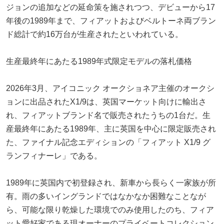
ジョンの追加などの延命策を施されつつ、デビューから17
年後の1989年まで、フィアットおよびベルトーネ両ブラン
ド総計で約16万台が生産されたといわれている。
生産最終年にあたる1989年式限定モデルの落札価格
2026年3月、アイコニック オークショネア主催のオークシ
ョンに出品されたX1/9は、英国マーケット向けに輸出さ
れ、フィアットブランド名で販売されたうちの1台だ。生
産最終年にあたる1989年、主に英国を中心に限定販売され
た、ファイナル記念エディションの「フィアット X1/9 グ
ランフィナーレ」である。
1989年に英国内で初登録され、新車から長らく一家族が所
有。雨の多いイングランドではなかなか困難なことなが
ら、可能な限り乾燥した環境でのみ使用したのち、フィア
ット愛好家である現オーナーのプライベートコレクション