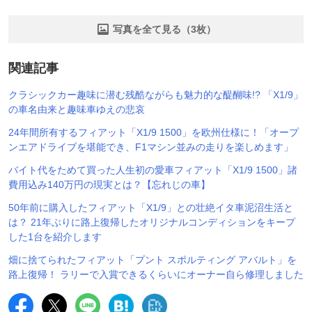
写真を全て見る（3枚）
関連記事
クラシックカー趣味に潜む残酷ながらも魅力的な醍醐味!? 「X1/9」
の車名由来と趣味車ゆえの悲哀
24年間所有するフィアット「X1/9 1500」を欧州仕様に！「オープ
ンエアドライブを堪能でき、F1マシン並みの走りを楽しめます」
バイト代をためて買った人生初の愛車フィアット「X1/9 1500」諸
費用込み140万円の現実とは？【忘れじの車】
50年前に購入したフィアット「X1/9」との壮絶イタ車泥沼生活と
は？ 21年ぶりに路上復帰したオリジナルコンディションをキープ
した1台を紹介します
畑に捨てられたフィアット「プント スポルティング アバルト」を
路上復帰！ ラリーで入賞できるくらいにオーナー自ら修理しました