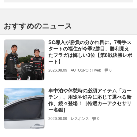
おすすめのニュース
SC導入が勝負の分かれ目に。7番手ス
タートの福住が今季2勝目、勝利見え
たフラガは悔しい3位【第8戦決勝レポ
ート】
2026.08.09
AUTOSPORT web
0
車中泊や休憩時の必須アイテム「カー
テン」、用途や好みに応じて選べる新
作、続々登場！［特選カーアクセサリ
ー名鑑］
2026.08.09
レスポンス
0