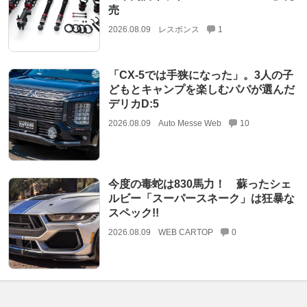
売
2026.08.09
レスポンス
1
「CX-5では手狭になった」。3人の子
どもとキャンプを楽しむパパが選んだ
デリカD:5
2026.08.09
Auto Messe Web
10
今度の毒蛇は830馬力！ 蘇ったシェ
ルビー「スーパースネーク」は狂暴な
スペック!!
2026.08.09
WEB CARTOP
0