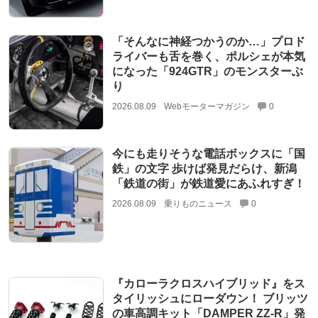
「そんなに神経つかうのか…」プロド
ライバーも舌を巻く、ポルシェが本気
になった「924GTR」のモンスターぶ
り
2026.08.09
Webモーターマガジン
0
今にも走りそうな電話ボックスに「国
鉄」の文字 歩けば発見だらけ、新潟
「鉄道の街」が鉄道愛にあふれすぎ！
2026.08.09
乗りものニュース
0
『カローラクロスハイブリッド』をス
タイリッシュにローダウン！ ブリッツ
の車高調キット「DAMPER ZZ-R」発