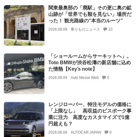
関東最奥部の「廃駅」その更に奥の鉱
山跡が「世界でも類を見ない」場所だ
った！ 観光路線の“本当のルーツ”
2026.08.09
乗りものニュース
10
「ショールームからサーキットへ」。
Toto BMWが渋谷松濤の新店舗に込め
た情熱【Key’s note】
2026.08.09
Auto Messe Web
0
レンジローバー、特注モデルの価格に
「上限なし」 高収益のビスポーク事
業に注力 高度なカスタマイズで1億
円超えも？
2026.08.09
AUTOCAR JAPAN
0