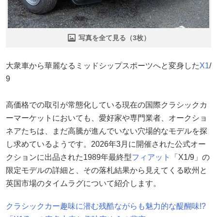
写真を全て見る（3枚）
大衆車から華麗なるミッドシップスポーツへと変身した
X1
/
9
高価格での取引が常態化している現在の国際クラシックカ
ーマーケットにおいても、愛好家や専門業者、オークショ
ネアたちは、まだ高騰が進んでいない穴場的なモデルを探
し求めているようです。2026年3月に開催された公式オー
クションに出品された1989年最終型
フィアット
「X1/9」の
限定モデルの詳細と、その落札結果から見えてくる欧州と
英国市場のタイムラグについて紹介します。
クラシックカー趣味に潜む残酷ながらも魅力的な醍醐味!?