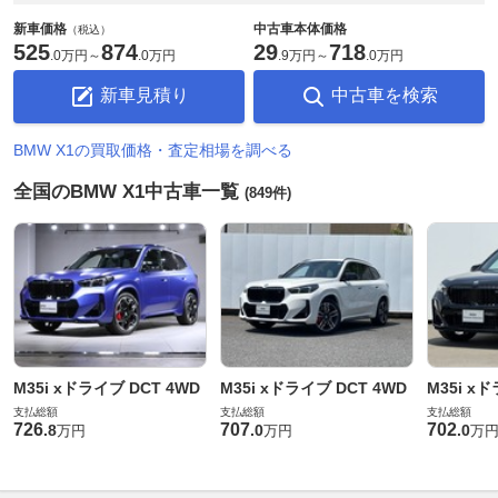
新車価格
中古車本体価格
（税込）
525
874
29
718
.
0万円
～
.
0万円
.
9万円
～
.
0万円
新車見積り
中古車を検索
BMW X1の買取価格・査定相場を調べる
全国のBMW X1中古車一覧
(849件)
M35i xドライブ DCT 4WD
M35i xドライブ DCT 4WD
M35i x
支払総額
支払総額
支払総額
726
707
702
.
8
.
0
.
0
万円
万円
万