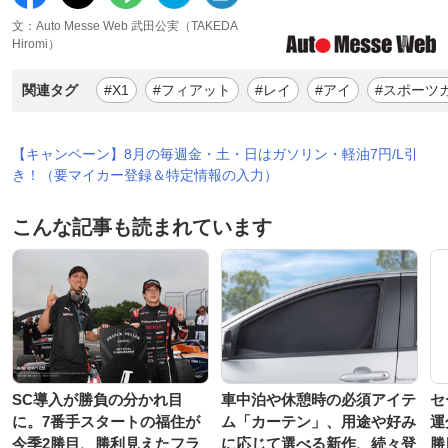
文：Auto Messe Web 武田公実（TAKEDA
Hiromi）
関連タグ
#X1
#フィアット
#レイ
#アイ
#スポーツ
【キャンペーン】8月の毎週金・土・日はガソリン・軽油7円/L引
き！（要マイカー登録＆特定情報の入力）
こんな記事も読まれています
SC導入が勝負の分かれ目
車中泊や休憩時の必須アイテ
セ
に。7番手スタートの福住が
ム「カーテン」、用途や好み
運
今季2勝目、勝利見えたフラ
に応じて選べる新作、続々登
勝