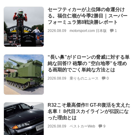
セーフティカーが上位陣の命運分け
る。福住仁嶺が今季2勝目｜スーパー
フォーミュラ第8戦決勝レポート
2026.08.09
motorsport.com 日本版
1
“長い鼻”がドローンの脅威に対する単
純な回答!? 砲撃の “空白地帯”を埋め
る画期的でごく単純な方法とは
2026.08.09
乗りものニュース
0
R32こそ最高傑作!! GT-R復活を支えた
名車！ 8代目スカイラインが伝説にな
った理由とは
2026.08.09
ベストカーWeb
9