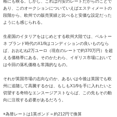
格にも映る。しかし、これは円安のレートだからのことで
あり、このオークションについていえばエスティメートの
段階から、欧州での販売実績と比べると安価な設定だった
ようにも感じられる。
生産国のイタリアをはじめとする欧州大陸では、ベルトー
ネ ブランド時代のX1/9はコンディションの良いものなら
ば、おおむね2万ユーロ（現在のレートで約370万円）を超
える価格帯にある。そのかたわら、イギリス市場において
は今回の落札価格も常識的なもの。
それが英国市場の志向なのか、あるいは今後は英国でも欧
州に追随して高騰するかは、もしもX1/9を手に入れたいと
切望する奇特なエンスージアストならば、この先もその動
向に注視する必要があるだろう。
※為替レートは1英ポンド＝約212円で換算