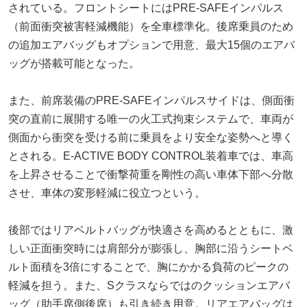
されている。フロントシートにはPRE-SAFEインパルス
（前面衝突被害軽減機能）を全車標準化。後席乗員のため
の追加エアバッグもオプションで用意、最大15個のエアバ
ッグが搭載可能となった。
また、前席装備のPRE-SAFEインパルスサイドは、側面衝
突の直前に展開する唯一の火工式拘束システムで、車両が
側面から衝突を受ける前に乗員をより安全な姿勢へと導く
とされる。E-ACTIVE BODY CONTROL装着車では、車高
を上昇させることで衝撃荷重を剛性の高い車体下部へ分散
させ、車体の変形軽減に役立つという。
後部ではリアベルトバッグが快適さを高めるとともに、激
しい正面衝突時には肩部分が膨張し、胸部に沿うシートベ
ルト面積を3倍にすることで、胸にかかる負荷のピークの
軽減を担う。また、Sクラスならではのクッションエアバ
ッグ（助手席側後席）も引き続き用意。リアエアバッグは