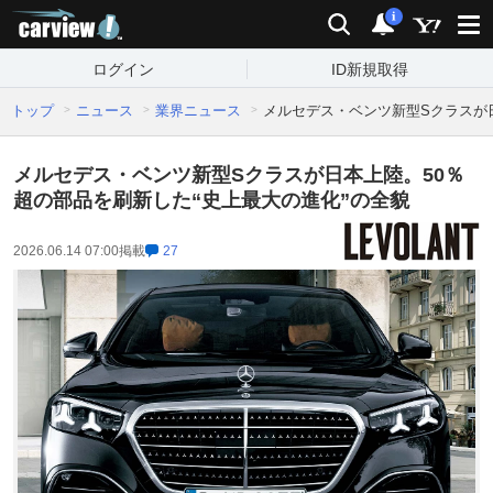
carview!
検索
通知
i
ログイン
ID新規取得
トップ
ニュース
業界ニュース
メルセデス・ベンツ新型Sクラスが日
メルセデス・ベンツ新型Sクラスが日本上陸。50％
超の部品を刷新した“史上最大の進化”の全貌
2026.06.14 07:00
掲載
27