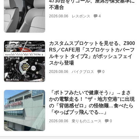
4730台をリコール、座席が保安基準に
不適合
2026.08.06
レスポンス
4
カスタムスプロケットを見せる、Z900
RS／CAFE用「スプロケットカバーフ
ルキット タイプ2」がポッシュフェイ
スから登場
2026.08.06
バイクブロス
0
「ポトフみたいで健康そう♪」→まさ
かの電撃走る！ “ザ・地方空港”に出現
の「背徳感ゼロ」の怪物麺…食べたら
「やっぱブッ飛んでる…」
2026.08.06
乗りものニュース
0