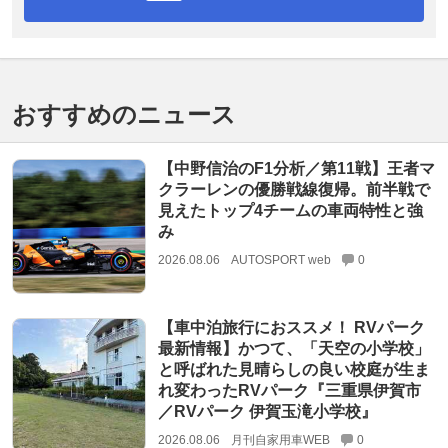
おすすめのニュース
【中野信治のF1分析／第11戦】王者マ
クラーレンの優勝戦線復帰。前半戦で
見えたトップ4チームの車両特性と強
み
2026.08.06
AUTOSPORT web
0
【車中泊旅行におススメ！ RVパーク
最新情報】かつて、「天空の小学校」
と呼ばれた見晴らしの良い校庭が生ま
れ変わったRVパーク『三重県伊賀市
／RVパーク 伊賀玉滝小学校』
2026.08.06
月刊自家用車WEB
0