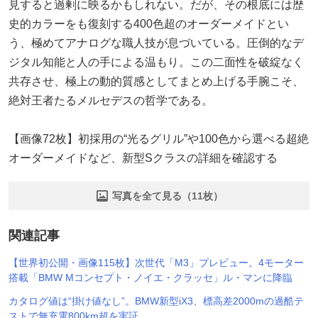
見すると過剰に映るかもしれない。だが、その根底には歴
史的カラーをも復刻する400色超のオーダーメイドとい
う、極めてアナログな職人技が息づいている。圧倒的なデ
ジタル知能と人の手による温もり。この二面性を破綻なく
共存させ、極上の動的質感としてまとめ上げる手腕こそ、
絶対王者たるメルセデスの哲学である。
【画像72枚】初採用の“光るグリル”や100色から選べる超絶
オーダーメイドなど、新型Sクラスの詳細を確認する
写真を全て見る（11枚）
関連記事
【世界初公開・画像115枚】次世代「M3」プレビュー。4モーター
搭載「BMW Mコンセプト・ノイエ・クラッセ」ル・マンに降臨
カタログ値は“掛け値なし”。BMW新型iX3、標高差2000mの過酷テ
ストで無充電800km超を実証