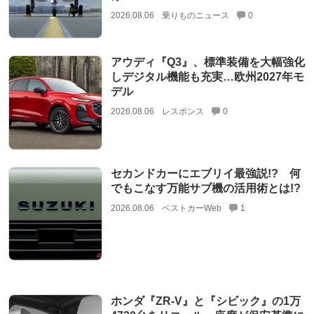
2026.08.06
乗りものニュース
0
アウディ『Q3』、標準装備を大幅強化
しデジタル機能も充実…欧州2027年モ
デル
2026.08.06
レスポンス
0
セカンドカーにエブリイ最強説!? 何
でもこなす万能サブ機の活用術とは!?
2026.08.06
ベストカーWeb
1
ホンダ『ZR-V』と『シビック』の1万