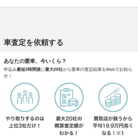
車査定を依頼する
あなたの愛車、今いくら？
申込み
最短3時間後
に
最大20社
から愛車の査定結果をWebでお知ら
せ！