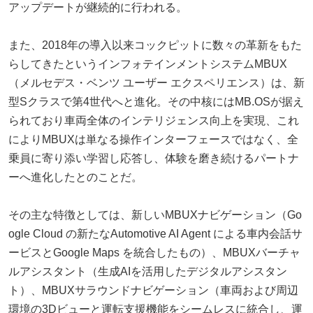
アップデートが継続的に行われる。
また、2018年の導入以来コックピットに数々の革新をもた
らしてきたというインフォテインメントシステムMBUX
（メルセデス・ベンツ ユーザー エクスペリエンス）は、新
型Sクラスで第4世代へと進化。その中核にはMB.OSが据え
られており車両全体のインテリジェンス向上を実現、これ
によりMBUXは単なる操作インターフェースではなく、全
乗員に寄り添い学習し応答し、体験を磨き続けるパートナ
ーへ進化したとのことだ。
その主な特徴としては、新しいMBUXナビゲーション（Go
ogle Cloud の新たなAutomotive AI Agent による車内会話サ
ービスとGoogle Maps を統合したもの）、MBUXバーチャ
ルアシスタント（生成AIを活用したデジタルアシスタン
ト）、MBUXサラウンドナビゲーション（車両および周辺
環境の3Dビューと運転支援機能をシームレスに統合し、運