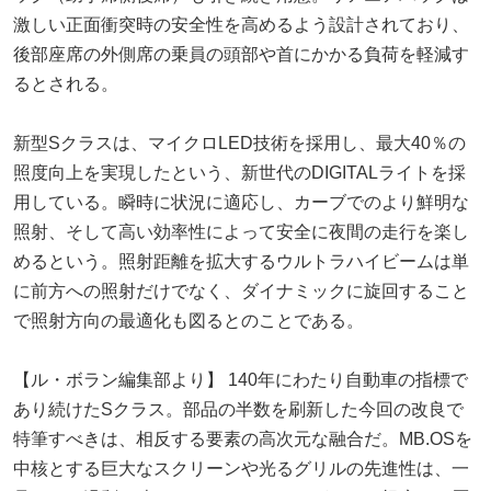
激しい正面衝突時の安全性を高めるよう設計されており、
後部座席の外側席の乗員の頭部や首にかかる負荷を軽減す
るとされる。
新型Sクラスは、マイクロLED技術を採用し、最大40％の
照度向上を実現したという、新世代のDIGITALライトを採
用している。瞬時に状況に適応し、カーブでのより鮮明な
照射、そして高い効率性によって安全に夜間の走行を楽し
めるという。照射距離を拡大するウルトラハイビームは単
に前方への照射だけでなく、ダイナミックに旋回すること
で照射方向の最適化も図るとのことである。
【ル・ボラン編集部より】 140年にわたり自動車の指標で
あり続けたSクラス。部品の半数を刷新した今回の改良で
特筆すべきは、相反する要素の高次元な融合だ。MB.OSを
中核とする巨大なスクリーンや光るグリルの先進性は、一