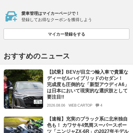
愛車管理はマイカーページで！
登録してお得なクーポンを獲得しよう
マイカー登録をする
おすすめのニュース
【試乗】BEVが目立つ輸入車で貴重な
ディーゼルハイブリッドのセダン！
完成度も圧倒的な「新型アウディA6」
は日本において現実的な選択肢として
要注目!!
2026.08.06
WEB CARTOP
4
【速報】充実のブラック系に北米独自
色も！ カワサキ4気筒スーパースポー
ツ「ニンジャZX-6R」の2027年モデル