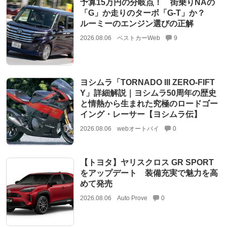
予算15万円の分岐点！ 街乗りNAの
「G」か走りのターボ「G-T」か？
ルーミーのエンジン選びの正解
2026.08.06
ベストカーWeb
9
ヨシムラ「TORNADO III ZERO-FIFT
Y」詳細解説｜ヨシムラ50周年の歴史
と情熱から生まれた究極のロードゴー
イング・レーサー【ヨシムラ伝】
2026.08.06
webオートバイ
0
【トヨタ】ヤリスクロス GR SPORT
をアップデート 装備充実で魅力を高
めて発売
2026.08.06
Auto Prove
0