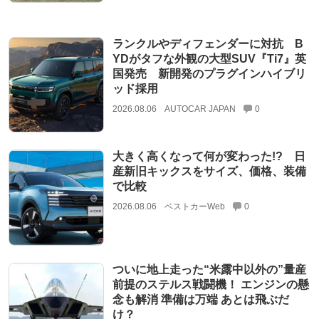
ランクルやディフェンダーに対抗 B
YDがタフな外観の大型SUV『Ti7』英
国発売 新開発のプラグインハイブリ
ッド採用
2026.08.06
AUTOCAR JAPAN
0
大きく高くなって何が変わった!? 日
産新旧キックスをサイズ、価格、装備
で比較
2026.08.06
ベストカーWeb
0
ついに地上走った“米露中以外の”量産
前提のステルス戦闘機！ エンジンの懸
念も解消 準備は万端 あとは飛ぶだ
け？