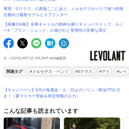
軍用「Gクラス」の真髄ここにあり。メルセデスがパリで放つ特殊
任務向け最新モデルとスプリンター
【画像156枚】名車キャトルの精神を継ぐキャンバストップ。ルノ
ー4「プラン・シュッド」の遊び心と実用性の見事な両立
文：LEVOLANT LE VOLANT web編集部
関連タグ
#メルセデス・ベンツ
#Sクラス
#アイ
#レイ
【キャンペーン】8月の毎週金・土・日はガソリン・軽油7円/L引
き！（要マイカー登録＆特定情報の入力）
こんな記事も読まれています