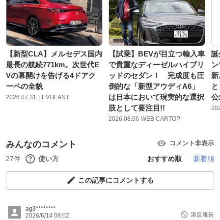
【新型CLA】メルセデス国内
【試乗】BEVが目立つ輸入車
誕
最長の航続771km。次世代E
で貴重なディーゼルハイブリ
ン
Vの幕開けを告げる4ドアク
ッドのセダン！ 完成度も圧
新
ーペの全貌
倒的な「新型アウディA6」
と
は日本において現実的な選択
公
2026.07.31
LEVOLANT
肢として要注目!!
20
2026.08.06
WEB CARTOP
みんなのコメント
コメント非表示
27件
使い方
おすすめ順
新着順
この記事にコメントする
ag3********
違反報告
2026/6/14 08:02