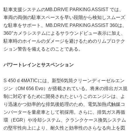
駐車支援システムのMB.DRIVE PARKING ASSIST では、
車両の両側の駐車スペースを早い段階から検知しスムーズ
な駐車をサポート、MB.DRIVE PARKING ASSIST 360は、
360°カメラシステムによるサラウンドビュー表示に加え、
駐車時のホイールのダメージを避けるためのリムプロテク
ション警告を備えるとのことである。
パワートレインとサスペンション
S 450 d 4MATICには、新型6気筒クリーンディーゼルエン
ジン（OM 656 Evo）が搭載されている。将来の排出ガス規
制に対応するために開発されたというこのエンジンは、よ
り迅速かつ効率的な排気後処理のため、電気加熱式触媒コ
ンバーターを量産車として初採用。さらに、排気ガス再循
環（EGR）や冷却システム、クランクケース換気システム
の堅牢性向上により、耐久性と効率性のさらなる向上を図