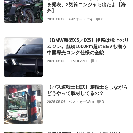
を発表、2気筒ニンジャも出たよ【海
外】
2026.08.06
webオートバイ
0
【BMW新型X5／iX5】後席は極上のリ
ムジン。航続1000km超のBEVも揃う
中国専売ロング仕様の全貌
2026.08.06
LEVOLANT
1
【バス運転士日誌】運転士をしながら
どうやって取材してるの？
2026.08.06
ベストカーWeb
3