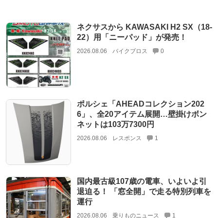
ネクサスから KAWASAKI H2 SX（18-
22）用「ニーパッド」が発売！
2026.08.06
バイクブロス
0
ポルシェ「AHEADコレクション202
6」、全20アイテム展開…壁掛けボン
ネットは103万7300円
2026.08.06
レスポンス
1
国内最古級107歳の電車、いよいよ引
退迫る！ 「窓全開」で走る特別列車を
運行
2026.08.06
乗りものニュース
1