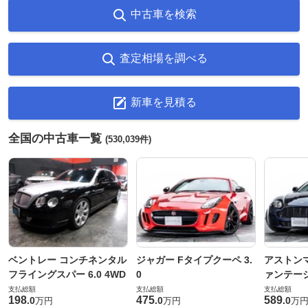
中古車を検索
査定相場を調べる
新車を見積る
全国の中古車一覧
(530,039件)
ベントレー コンチネンタル
ジャガー Fタイプクーペ 3.
アストンマ
フライングスパー 6.0 4WD
0
ァンテー
支払総額
支払総額
支払総額
198
475
589
.
0
.
0
.
0
万円
万円
万