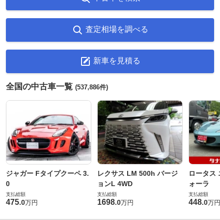
査定相場を調べる
新車を見積る
全国の中古車一覧
(537,886件)
ジャガー Fタイプクーペ 3.
レクサス LM 500h バージ
ロータス 
0
ョンL 4WD
ォーラ
支払総額
支払総額
支払総額
475
1698
448
.
0
.
0
.
0
万円
万円
万