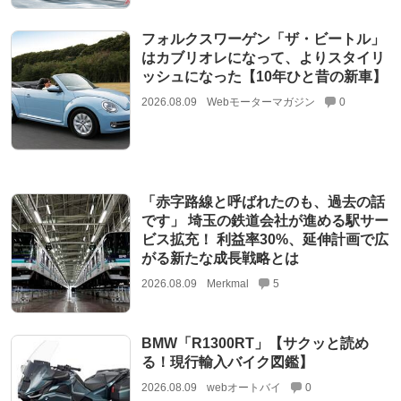
フォルクスワーゲン「ザ・ビートル」
はカブリオレになって、よりスタイリ
ッシュになった【10年ひと昔の新車】
2026.08.09
Webモーターマガジン
0
「赤字路線と呼ばれたのも、過去の話
です」 埼玉の鉄道会社が進める駅サー
ビス拡充！ 利益率30%、延伸計画で広
がる新たな成長戦略とは
2026.08.09
Merkmal
5
BMW「R1300RT」【サクッと読め
る！現行輸入バイク図鑑】
2026.08.09
webオートバイ
0