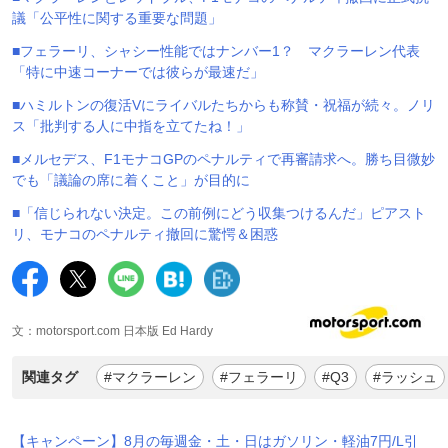
議「公平性に関する重要な問題」
■フェラーリ、シャシー性能ではナンバー1？ マクラーレン代表
「特に中速コーナーでは彼らが最速だ」
■ハミルトンの復活Vにライバルたちからも称賛・祝福が続々。ノリ
ス「批判する人に中指を立てたね！」
■メルセデス、F1モナコGPのペナルティで再審請求へ。勝ち目微妙
でも「議論の席に着くこと」が目的に
■「信じられない決定。この前例にどう収集つけるんだ」ピアスト
リ、モナコのペナルティ撤回に驚愕＆困惑
文：motorsport.com 日本版 Ed Hardy
関連タグ
#マクラーレン
#フェラーリ
#Q3
#ラッシュ
【キャンペーン】8月の毎週金・土・日はガソリン・軽油7円/L引