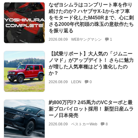
なぜヨシムラはコンプリート車を作り
続けたのか? ハヤブサX-1からオフ車
をモタード化したM450Rまで、心に刺
さる2000年代初頭の珠玉の意欲作たち
を振り返る
2026.08.09
WEBヤングマシン
1
【試乗リポート】大人気の「ジムニー
ノマド」がアップデイト！ さらに魅力
が増した人気車種はどう進化したの
か？
2026.08.09
LEON
0
約800万円!? 245馬力のVCターボと最
新プロパイロット採用！ 新型日産ムラ
ーノ日本発売
2026.08.09
ベストカーWeb
8