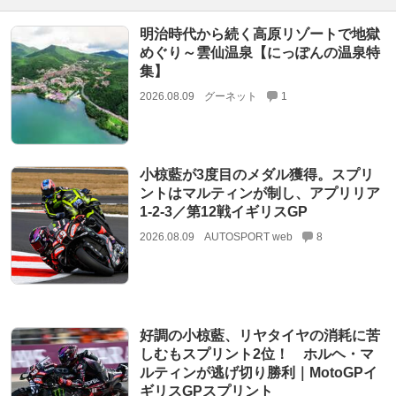
明治時代から続く高原リゾートで地獄
めぐり～雲仙温泉【にっぽんの温泉特
集】
2026.08.09
グーネット
1
小椋藍が3度目のメダル獲得。スプリ
ントはマルティンが制し、アプリリア
1-2-3／第12戦イギリスGP
2026.08.09
AUTOSPORT web
8
好調の小椋藍、リヤタイヤの消耗に苦
しむもスプリント2位！ ホルヘ・マ
ルティンが逃げ切り勝利｜MotoGPイ
ギリスGPスプリント