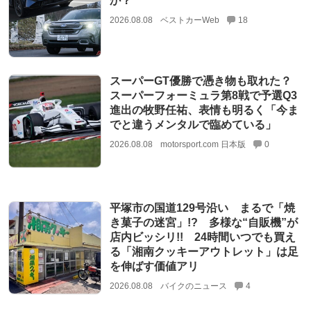
か？
2026.08.08
ベストカーWeb
18
スーパーGT優勝で憑き物も取れた？
スーパーフォーミュラ第8戦で予選Q3
進出の牧野任祐、表情も明るく「今ま
でと違うメンタルで臨めている」
2026.08.08
motorsport.com 日本版
0
平塚市の国道129号沿い まるで「焼
き菓子の迷宮」!? 多様な“自販機”が
店内ビッシリ!! 24時間いつでも買え
る「湘南クッキーアウトレット」は足
を伸ばす価値アリ
2026.08.08
バイクのニュース
4