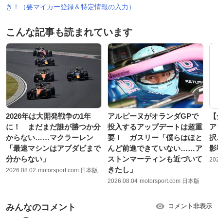
き！（要マイカー登録＆特定情報の入力）
こんな記事も読まれています
2026年は大開発戦争の1年
アルピーヌがオランダGPで
【
に！ まだまだ誰が勝つか分
投入するアップデートは超重
ア
からない……マクラーレン
要！ ガスリー「僕らはほと
択
「最速マシンはアブダビまで
んど前進できていない……ア
影
分からない」
ストンマーティンも近づいて
20
きたし」
2026.08.02
motorsport.com 日本版
2026.08.04
motorsport.com 日本版
みんなのコメント
コメント非表示