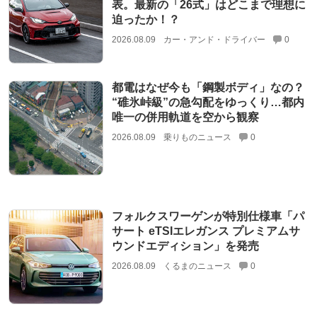
表。最新の「26式」はどこまで理想に
迫ったか！？
2026.08.09
カー・アンド・ドライバー
0
都電はなぜ今も「鋼製ボディ」なの？
“碓氷峠級”の急勾配をゆっくり…都内
唯一の併用軌道を空から観察
2026.08.09
乗りものニュース
0
フォルクスワーゲンが特別仕様車「パ
サート eTSIエレガンス プレミアムサ
ウンドエディション」を発売
2026.08.09
くるまのニュース
0