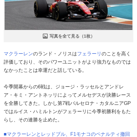
写真を全て見る（1枚）
マクラーレン
のランド・ノリスは
フェラーリ
のことを高く
評価しており、そのパワーユニットがより強力なものでは
なかったことは幸運だと話している。
今季開幕からの6戦は、ジョージ・ラッセルとアンドレ
ア・キミ・アントネッリによってメルセデスが決勝レース
を全勝してきた。しかし第7戦バルセロナ・カタルニアGP
ではルイス・ハミルトンがフェラーリに今季初勝利をもた
らし、その連勝を止めた。
■マクラーレンとレッドブル、F1モナコのペナルティ撤回