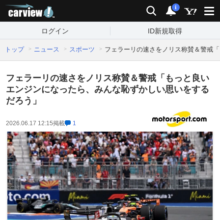
carview!
検索
通知
i
ログイン
ID新規取得
トップ
ニュース
スポーツ
フェラーリの速さをノリス称賛＆警戒「
フェラーリの速さをノリス称賛＆警戒「もっと良い
エンジンになったら、みんな恥ずかしい思いをする
だろう」
2026.06.17 12:15
掲載
1