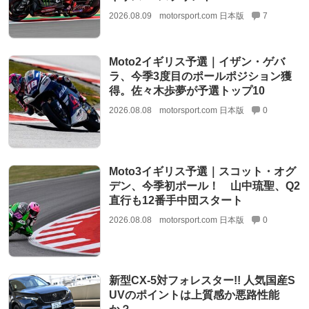
2026.08.09
motorsport.com 日本版
7
Moto2イギリス予選｜イザン・ゲバ
ラ、今季3度目のポールポジション獲
得。佐々木歩夢が予選トップ10
2026.08.08
motorsport.com 日本版
0
Moto3イギリス予選｜スコット・オグ
デン、今季初ポール！ 山中琉聖、Q2
直行も12番手中団スタート
2026.08.08
motorsport.com 日本版
0
新型CX-5対フォレスター!! 人気国産S
UVのポイントは上質感か悪路性能