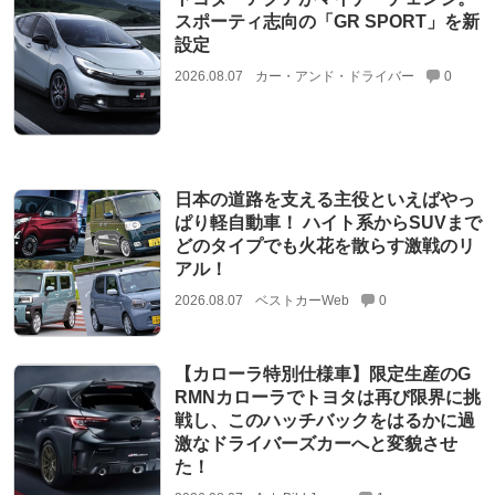
スポーティ志向の「GR SPORT」を新
設定
2026.08.07
カー・アンド・ドライバー
0
日本の道路を支える主役といえばやっ
ぱり軽自動車！ ハイト系からSUVまで
どのタイプでも火花を散らす激戦のリ
アル！
2026.08.07
ベストカーWeb
0
【カローラ特別仕様車】限定生産のG
RMNカローラでトヨタは再び限界に挑
戦し、このハッチバックをはるかに過
激なドライバーズカーへと変貌させ
た！