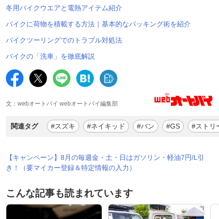
冬用バイクウエアと電熱アイテム紹介
バイクに荷物を積載する方法｜基本的なパッキング術を紹介
バイクツーリングでのトラブル対処法
バイクの「洗車」を徹底解説
文：webオートバイ webオートバイ編集部
関連タグ
#スズキ
#ネイキッド
#バン
#GS
#ストリ
【キャンペーン】8月の毎週金・土・日はガソリン・軽油7円/L引
き！（要マイカー登録＆特定情報の入力）
こんな記事も読まれています