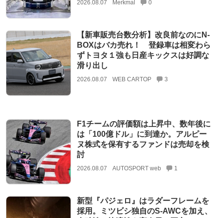
2026.08.07
Merkmal
0
【新車販売台数分析】改良前なのにN-
BOXはバカ売れ！ 登録車は相変わら
ずトヨタ１強も日産キックスは好調な
滑り出し
2026.08.07
WEB CARTOP
3
F1チームの評価額は上昇中、数年後に
は「100億ドル」に到達か。アルピー
ヌ株式を保有するファンドは売却を検
討
2026.08.07
AUTOSPORT web
1
新型『パジェロ』はラダーフレームを
採用。ミツビシ独自のS-AWCを加え、