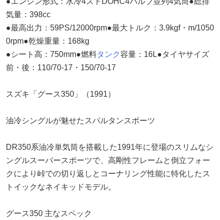
●エンジン形式：水冷4ストDOHC4バルブ並列4気筒●総排
気量：398cc
●最高出力：59PS/12000rpm●最大トルク：3.9kgf・m/1050
0rpm●乾燥重量：168kg
●シート高：750mm●燃料
タンク
容量：16L●タイヤサイズ
前・後：110/70-17・150/70-17
スズキ「グース350」（1991）
油冷シングルが魅せたスパルタンスポーツ
DR350系油冷単気筒を搭載した1991年に登場のスリムなシ
ングルスーパースポーツで、高剛性フレームと倒立フォー
クにより峠での切り返しとコーナリング性能に特化したス
トイックなネイキッドモデル。
グース350 主なスペック