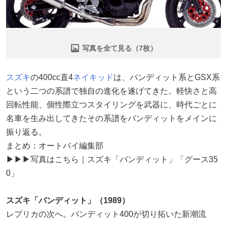
写真を全て見る（7枚）
スズキ
の400cc直4
ネイキッド
は、バンディット系とGSX系
という二つの系譜で独自の進化を遂げてきた。軽快さと高
回転性能、個性際立つスタイリングを武器に、時代ごとに
名車を生み出してきたその系譜をバンディットをメインに
振り返る。
まとめ：オートバイ編集部
▶▶▶写真はこちら｜スズキ「バンディット」「グース35
0」
スズキ「バンディット」（1989）
レプリカの次へ。バンディット400が切り拓いた新潮流