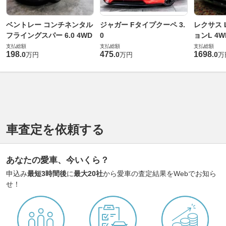
ベントレー コンチネンタル
ジャガー Fタイプクーペ 3.
レクサス L
フライングスパー 6.0 4WD
0
ョンL 4W
支払総額
支払総額
支払総額
198
475
1698
.
0
.
0
.
0
万円
万円
万
車査定を依頼する
あなたの愛車、今いくら？
申込み
最短3時間後
に
最大20社
から愛車の査定結果をWebでお知ら
せ！