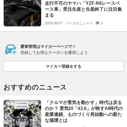
走行不可のヤマハ「YZF-R6レースベ
ース車」受注生産と生産終了に注目集
まる
2026.08.07
バイクのニュース
3
愛車管理はマイカーページで！
登録してお得なクーポンを獲得しよう
マイカー登録をする
おすすめのニュース
「クルマが景気を動かす」時代は戻る
のか？ 景気DI「43.6」が映すAI時代の
産業連鎖、ものづくり再始動への新た
な循環とは