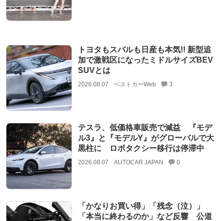
トヨタもスバルも日産も本気!! 新型追
加で激戦区になったミドルサイズBEV
SUVとは
2026.08.07
ベストカーWeb
3
テスラ、低価格車販売で減益 『モデ
ル3』と『モデルY』がグローバルで大
黒柱に ロボタクシー移行は停滞中
2026.08.07
AUTOCAR JAPAN
0
「かなりお買い得」「残念（泣）」
「本当に終わるのか」など反響 公道