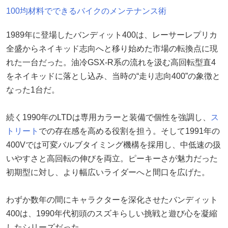
100均材料でできるバイクのメンテナンス術
1989年に登場したバンディット400は、レーサーレプリカ
全盛からネイキッド志向へと移り始めた市場の転換点に現
れた一台だった。油冷GSX-R系の流れを汲む高回転型直4
をネイキッドに落とし込み、当時の“走り志向400”の象徴と
なった1台だ。
続く1990年のLTDは専用カラーと装備で個性を強調し、
ス
トリート
での存在感を高める役割を担う。そして1991年の
400Vでは可変バルブタイミング機構を採用し、中低速の扱
いやすさと高回転の伸びを両立。ピーキーさが魅力だった
初期型に対し、より幅広いライダーへと間口を広げた。
わずか数年の間にキャラクターを深化させたバンディット
400は、1990年代初頭のスズキらしい挑戦と遊び心を凝縮
したシリーズだった。