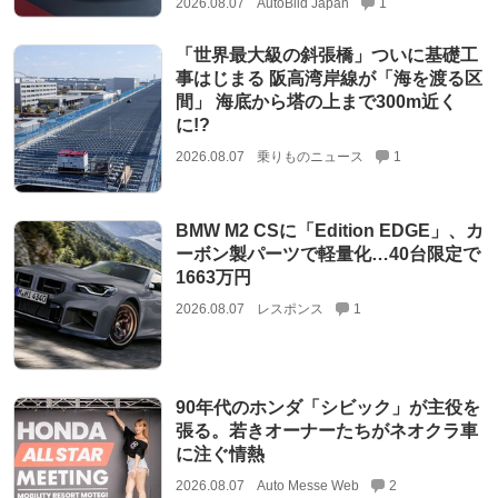
2026.08.07
AutoBild Japan
1
「世界最大級の斜張橋」ついに基礎工
事はじまる 阪高湾岸線が「海を渡る区
間」 海底から塔の上まで300m近く
に!?
2026.08.07
乗りものニュース
1
BMW M2 CSに「Edition EDGE」、カ
ーボン製パーツで軽量化…40台限定で
1663万円
2026.08.07
レスポンス
1
90年代のホンダ「シビック」が主役を
張る。若きオーナーたちがネオクラ車
に注ぐ情熱
2026.08.07
Auto Messe Web
2