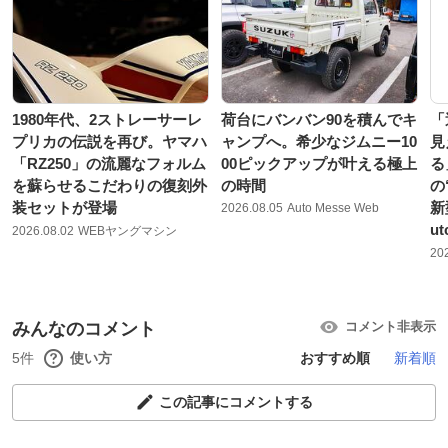
1980年代、2ストレーサーレ
荷台にバンバン90を積んでキ
「
プリカの伝説を再び。ヤマハ
ャンプへ。希少なジムニー10
見
「RZ250」の流麗なフォルム
00ピックアップが叶える極上
る
を蘇らせるこだわりの復刻外
の時間
の
装セットが登場
新
2026.08.05
Auto Messe Web
u
2026.08.02
WEBヤングマシン
20
みんなのコメント
コメント非表示
5件
使い方
おすすめ順
新着順
この記事にコメントする