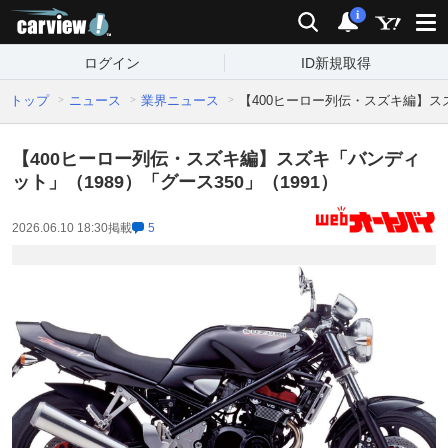
carview!
検索
通知
i
ログイン
ID新規取得
トップ
ニュース
業界ニュース
【400ヒーロー列伝・スズキ編】スズ
【400ヒーロー列伝・スズキ編】スズキ「バンディ
ット」（1989）「グース350」（1991）
2026.06.10 18:30
掲載
5