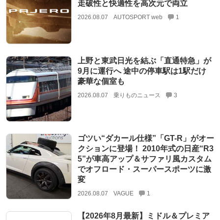
走破性と快適性を高次元で両立
2026.08.07
AUTOSPORT web
1
上野と東武日光を結ぶ「直通特急」が
9月に運行へ 途中の停車駅は1駅だけ
豪華な個室も
2026.08.07
乗りものニュース
3
ゴツい“ダカール仕様”「GT-R」がオー
クションに登場！ 2010年式の日産“R3
5”が車高アップ＆サファリ風カスタム
でオフロード・スーパースポーツに激
変
2026.08.07
VAGUE
1
【2026年8月最新】ミドル＆プレミア