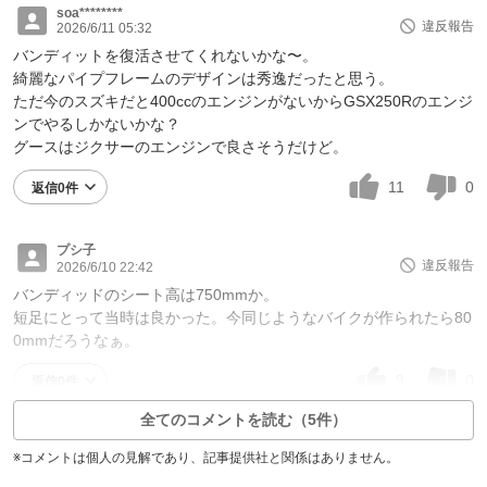
soa********
違反報告
2026/6/11 05:32
バンディットを復活させてくれないかな〜。
綺麗なパイプフレームのデザインは秀逸だったと思う。
ただ今のスズキだと400ccのエンジンがないからGSX250Rのエンジ
ンでやるしかないかな？
グースはジクサーのエンジンで良さそうだけど。
11
0
返信0件
プシ子
違反報告
2026/6/10 22:42
バンディッドのシート高は750mmか。
短足にとって当時は良かった。今同じようなバイクが作られたら80
0mmだろうなぁ。
9
0
返信0件
全てのコメントを読む（5件）
※コメントは個人の見解であり、記事提供社と関係はありません。