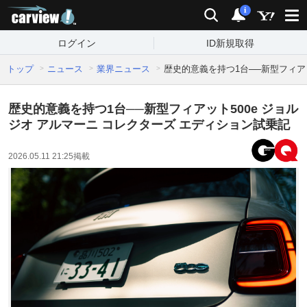
carview!
検索
通知
i
ログイン
ID新規取得
トップ
ニュース
業界ニュース
歴史的意義を持つ1台──新型フィアッ
歴史的意義を持つ1台──新型フィアット500e ジョル
ジオ アルマーニ コレクターズ エディション試乗記
2026.05.11 21:25
掲載