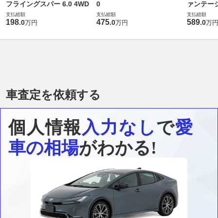
フライングスパー 6.0 4WD
0
ァンテー
支払総額
支払総額
支払総額
198
475
589
.
0
.
0
.
0
万円
万円
万
車査定を依頼する
個人情報
入力なし
で
愛
車の相場
がわかる!