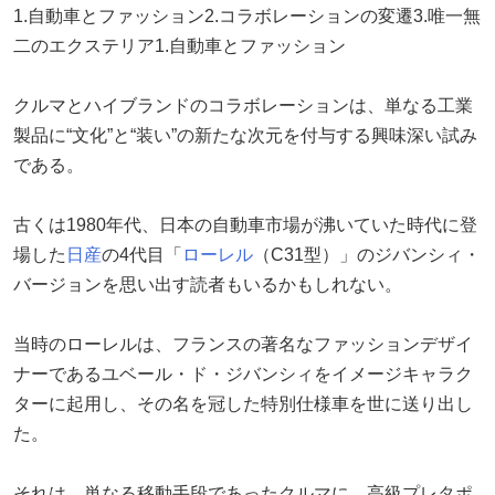
1.自動車とファッション2.コラボレーションの変遷3.唯一無
二のエクステリア1.自動車とファッション
クルマとハイブランドのコラボレーションは、単なる工業
製品に“文化”と“装い”の新たな次元を付与する興味深い試み
である。
古くは1980年代、日本の自動車市場が沸いていた時代に登
場した
日産
の4代目「
ローレル
（C31型）」のジバンシィ・
バージョンを思い出す読者もいるかもしれない。
当時のローレルは、フランスの著名なファッションデザイ
ナーであるユベール・ド・ジバンシィをイメージキャラク
ターに起用し、その名を冠した特別仕様車を世に送り出し
た。
それは、単なる移動手段であったクルマに、高級プレタポ