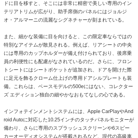
ドに目を移すと、そこには非常に精密で美しい専用のイン
テリアトリムが広がり、助手席側のパネルにはジョルジ
オ・アルマーニの流麗なシグネチャーが刻まれている。
また、細かな装備に目を向けると、この限定車ならではの
特別なアイテムが散見される。例えば、リアシートの中央
には専用のカップホルダーが備え付けられており、後席乗
員の利便性にも配慮がなされているのだ。さらに、フロン
トシートにはシートポケットが追加され、ドアを開けた際
に足元を飾るクローム仕上げの専用ドアシルプレートも装
備。これらは、ベースモデルの500eにはない、コレクター
ズ エディション独自の細やかなおもてなしの心である。
インフォテインメントシステムには、Apple CarPlayやAnd
roid Autoに対応した10.25インチのタッチパネルモニターが
備わり、さらに専用のスプラッシュスクリーンや6スピー
カーオーディオシステムが搭載されるなど、現代の高級車