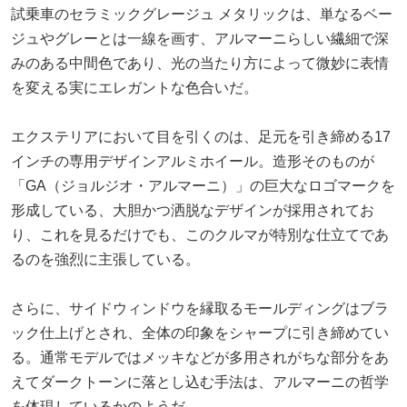
試乗車のセラミックグレージュ メタリックは、単なるベー
ジュやグレーとは一線を画す、アルマーニらしい繊細で深
みのある中間色であり、光の当たり方によって微妙に表情
を変える実にエレガントな色合いだ。
エクステリアにおいて目を引くのは、足元を引き締める17
インチの専用デザインアルミホイール。造形そのものが
「GA（ジョルジオ・アルマーニ）」の巨大なロゴマークを
形成している、大胆かつ洒脱なデザインが採用されてお
り、これを見るだけでも、このクルマが特別な仕立てであ
るのを強烈に主張している。
さらに、サイドウィンドウを縁取るモールディングはブラ
ック仕上げとされ、全体の印象をシャープに引き締めてい
る。通常モデルではメッキなどが多用されがちな部分をあ
えてダークトーンに落とし込む手法は、アルマーニの哲学
を体現しているかのようだ。