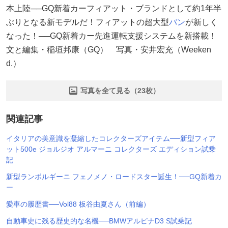
本上陸──GQ新着カーフィアット・ブランドとして約1年半
ぶりとなる新モデルだ！フィアットの超大型
バン
が新しく
なった！──GQ新着カー先進運転支援システムを新搭載！
文と編集・稲垣邦康（GQ） 写真・安井宏充（Weeken
d.）
写真を全て見る（23枚）
関連記事
イタリアの美意識を凝縮したコレクターズアイテム──新型フィア
ット500e ジョルジオ アルマーニ コレクターズ エディション試乗
記
新型ランボルギーニ フェノメノ・ロードスター誕生！──GQ新着カ
ー
愛車の履歴書──Vol88 板谷由夏さん（前編）
自動車史に残る歴史的な名機──BMWアルピナD3 S試乗記