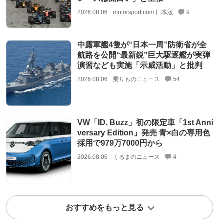
2026.08.06
motorsport.com 日本版
9
中露軍艦4隻が“日本一周”防衛省が全
航路を公開“最新鋭”巨大駆逐艦が実弾
演習なども実施「示威活動」と批判
2026.08.06
乗りものニュース
54
VW「ID. Buzz」初の限定車「1st Anni
versary Edition」発売 青×白の専用色
採用で979万7000円から
2026.08.06
くるまのニュース
4
おすすめをもっと見る