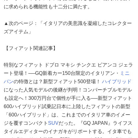
に求められる機能性も十二分に満たす。
▲次のページ：「イタリアの美意識を凝縮したコレクター
ズアイテム」
【フィアット関連記事】
特別なフィアット ドブロ マキシ チンクエ ビアンコ ジェラ
ート登場！──GQ新着カー150台限定のイタリアン・
ミニ
バン
の特徴とは？新型フィアット500登場！
ハイブリッド
になった人気モデルの後継が判明！コンバーチブルモデル
も設定へ！300万円台で個性が手に入る──新型フィアット
600ハイブリッド試乗記日本に上陸したフィアットの新型
「600ハイブリッド」は、これまでのイタリア車のイメー
ジを覆すコンパクト
SUV
だった。『GQ JAPAN』ライフス
タイルエディターのイナガキがリポートする。イタ車でも