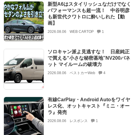
新型A6はスタイリッシュなだけでなく
パフォーマンスも超一流！ 中谷明彦
も新世代クワトロに酔いしれた【動
画】
2026.08.06
WEB CARTOP
1
ソロキャン派よ見逃すな！ 日産純正
で買える“小さな秘密基地”NV200バネ
ット マイルームの破壊力
2026.08.06
ベストカーWeb
4
有線CarPlay・Android Autoをワイヤ
レス化、オットキャスト『ミニ・オー
ラ』発売
2026.08.06
レスポンス
1