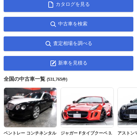
カタログを見る
中古車を検索
査定相場を調べる
新車を見積る
全国の中古車一覧
(531,765件)
ベントレー コンチネンタル
ジャガー Fタイプクーペ 3.
アストンマ