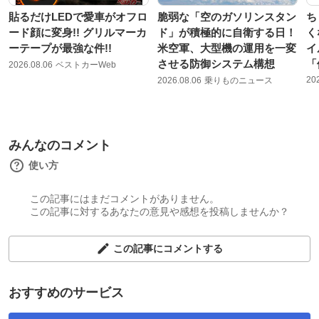
貼るだけLEDで愛車がオフロ
脆弱な「空のガソリンスタン
ち
ード顔に変身!! グリルマーカ
ド」が積極的に自衛する日！
く
ーテープが最強な件!!
米空軍、大型機の運用を一変
イ
させる防御システム構想
「
2026.08.06
ベストカーWeb
20
2026.08.06
乗りものニュース
みんなのコメント
使い方
この記事にはまだコメントがありません。
この記事に対するあなたの意見や感想を投稿しませんか？
この記事にコメントする
おすすめのサービス