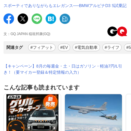
スポーティでありながらもエレガンス──BMWアルピナD3 S試乗記
文：GQ JAPAN 稲垣邦康(GQ)
関連タグ
#フィアット
#EV
#電気自動車
#ライフ
#5
【キャンペーン】8月の毎週金・土・日はガソリン・軽油7円/L引
き！（要マイカー登録＆特定情報の入力）
こんな記事も読まれています