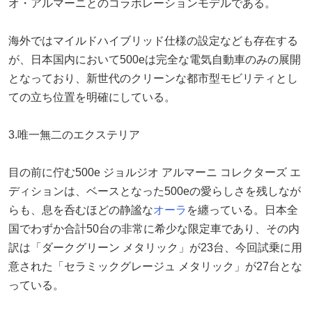
オ・アルマーニとのコラボレーションモデルである。
海外ではマイルドハイブリッド仕様の設定なども存在する
が、日本国内において500eは完全な電気自動車のみの展開
となっており、新世代のクリーンな都市型モビリティとし
ての立ち位置を明確にしている。
3.唯一無二のエクステリア
目の前に佇む500e ジョルジオ アルマーニ コレクターズ エ
ディションは、ベースとなった500eの愛らしさを残しなが
らも、息を呑むほどの静謐な
オーラ
を纏っている。日本全
国でわずか合計50台の非常に希少な限定車であり、その内
訳は「ダークグリーン メタリック」が23台、今回試乗に用
意された「セラミックグレージュ メタリック」が27台とな
っている。