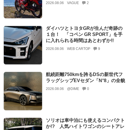
2026.08.06
VAGUE
2
ダイハツとトヨタGRが生んだ奇跡の
１台！ 「コペン GR SPORT」を手
に入れられる時間はあとわずか!!
2026.08.06
WEB CARTOP
9
航続距離750kmを誇るDSの新世代フ
ラッグシップEVセダン「N°8」の全貌
2026.08.06
@DIME
0
ソリオは車中泊にも使えるコンパクト
か!? 人気ハイトワゴンのシートアレ