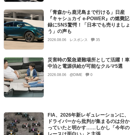
「青森から鹿児島まで行ける」日産
『キャシュカイ e-POWER』の燃費記
録にSNS驚愕！「日本でも売りましょ
う」の声も
2026.08.06
レスポンス
35
災害時の緊急避難場所として活躍！車
中泊と電源供給が可能なクルマ5選
2026.08.06
@DIME
0
FIA、2026年新レギュレーションに、
ドライバーから批判が集まるのは分か
っていたと明かす……しかし「今年の
レースは面白い」と主張