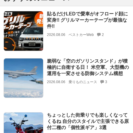
貼るだけLEDで愛車がオフロード顔に
変身!! グリルマーカーテープが最強な
件!!
2026.08.06
ベストカーWeb
2
脆弱な「空のガソリンスタンド」が積
極的に自衛する日！ 米空軍、大型機の
運用を一変させる防御システム構想
2026.08.06
乗りものニュース
3
ちょっとした街乗りでも楽しくなって
くるね 自分のスタイルで主張できる原
付二種の「個性派ギア」3選