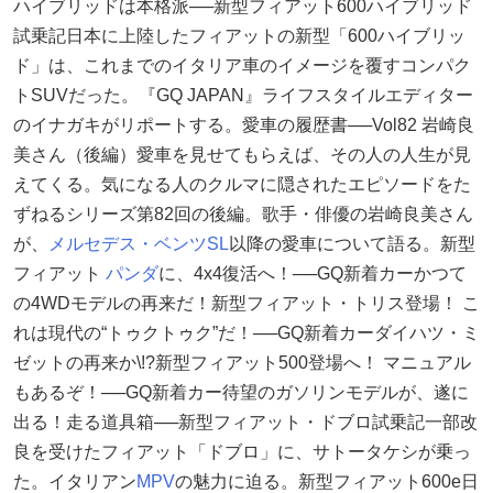
ハイブリッドは本格派──新型フィアット600ハイブリッド
試乗記日本に上陸したフィアットの新型「600ハイブリッ
ド」は、これまでのイタリア車のイメージを覆すコンパク
トSUVだった。『GQ JAPAN』ライフスタイルエディター
のイナガキがリポートする。愛車の履歴書──Vol82 岩崎良
美さん（後編）愛車を見せてもらえば、その人の人生が見
えてくる。気になる人のクルマに隠されたエピソードをた
ずねるシリーズ第82回の後編。歌手・俳優の岩崎良美さん
が、
メルセデス・ベンツSL
以降の愛車について語る。新型
フィアット
パンダ
に、4x4復活へ！──GQ新着カーかつて
の4WDモデルの再来だ！新型フィアット・トリス登場！ こ
れは現代の“トゥクトゥク”だ！──GQ新着カーダイハツ・ミ
ゼットの再来か\!?新型フィアット500登場へ！ マニュアル
もあるぞ！──GQ新着カー待望のガソリンモデルが、遂に
出る！走る道具箱──新型フィアット・ドブロ試乗記一部改
良を受けたフィアット「ドブロ」に、サトータケシが乗っ
た。イタリアン
MPV
の魅力に迫る。新型フィアット600e日