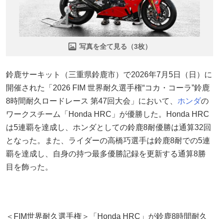
写真を全て見る（3枚）
鈴鹿サーキット（三重県鈴鹿市）で2026年7月5日（日）に
開催された「2026 FIM 世界耐久選手権“コカ・コーラ”鈴鹿
8時間耐久ロードレース 第47回大会」において、
ホンダ
の
ワークスチーム「Honda HRC」が優勝した。Honda HRC
は5連覇を達成し、ホンダとしての鈴鹿8耐優勝は通算32回
となった。また、ライダーの高橋巧選手は鈴鹿8耐での5連
覇を達成し、自身の持つ最多優勝記録を更新する通算8勝
目を飾った。
＜FIM世界耐久選手権＞「Honda HRC」が鈴鹿8時間耐久