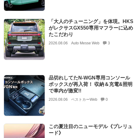
「大人のチューニング」を体現。HKS
がレクサスGX550専用マフラーに込め
たこだわり
2026.08.06
Auto Messe Web
3
品切れしてたN-WGN専用コンソール
ボックスが再入荷！ 収納＆充電&照明
で車内が激変!!
2026.08.06
ベストカーWeb
0
この夏注目のニューモデル《プレリュ
ード》