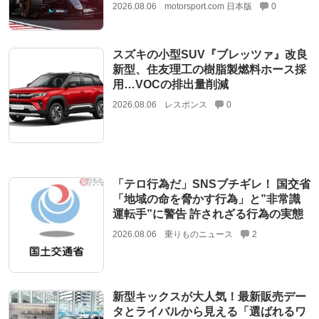
2026.08.06
motorsport.com 日本版
0
スズキの小型SUV『ブレッツァ』改良
新型、住友理工の樹脂製燃料ホース採
用…VOCの排出量削減
2026.08.06
レスポンス
0
「テロ行為だ」SNSブチギレ！ 国交省
「地域の命を脅かす行為」と”非常識
運転手”に警告 許されざる行為の実態
2026.08.06
乗りものニュース
2
新型キックスが大人気！最新販売デー
タとライバルから見える「選ばれるワ