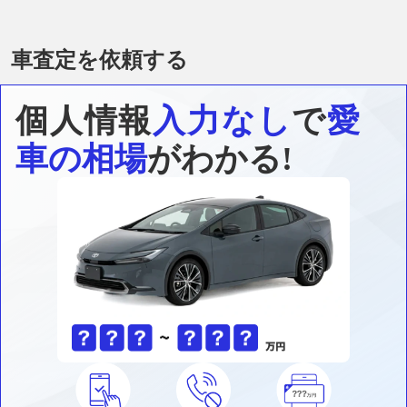
車査定を依頼する
個人情報
入力なし
で
愛
車の相場
がわかる!