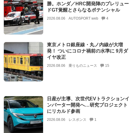
勝。ホンダ／HRC開発陣のプレリュー
ドGT覚醒とさらなるポテンシャル
2026.08.06
AUTOSPORT web
4
東京メトロ銀座線・丸ノ内線が大増
発！ ついにコロナ禍前の水準に 9月ダ
イヤ改正
2026.08.06
乗りものニュース
15
日産が主導、次世代EVトラクションイ
ンバーター開発へ…研究プロジェクト
にリカルド参画
2026.08.06
レスポンス
1