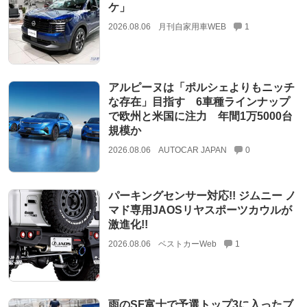
ケ」
2026.08.06
月刊自家用車WEB
1
アルピーヌは「ポルシェよりもニッチ
な存在」目指す 6車種ラインナップ
で欧州と米国に注力 年間1万5000台
規模か
2026.08.06
AUTOCAR JAPAN
0
パーキングセンサー対応!! ジムニー ノ
マド専用JAOSリヤスポーツカウルが
激進化!!
2026.08.06
ベストカーWeb
1
雨のSF富士で予選トップ3に入ったブ