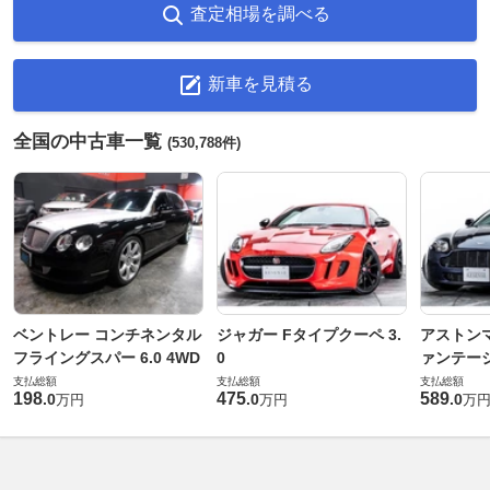
査定相場を調べる
新車を見積る
全国の中古車一覧
(530,788件)
ベントレー コンチネンタル
ジャガー Fタイプクーペ 3.
アストンマ
フライングスパー 6.0 4WD
0
ァンテー
支払総額
支払総額
支払総額
198
475
589
.
0
.
0
.
0
万円
万円
万