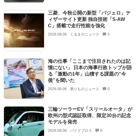
三菱、今秋公開の新型「パジェロ」テ
ィザーサイト更新 独自技術「S-AW
C」搭載で走行性能を強化
2026.08.06
くるまのニュース
3
海の仕事「ここまで注目されたのは記
憶にない」 日本の海事行政トップが語
る「激動の1年」山積する課題の“今
後”を聞いた
2026.08.06
乗りものニュース
0
三輪ソーラーEV「スリールオータ」が
欧州の型式認証取得、限定30台の記念
モデルを発売
2026.08.06
バイクブロス
0