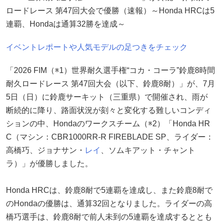
ロードレース 第47回大会で優勝（速報）～Honda HRCは5
連覇、Hondaは通算32勝を達成～
イベントレポートや人気モデルの足つきをチェック
「2026 FIM（※1）世界耐久選手権“コカ・コーラ”鈴鹿8時間
耐久ロードレース 第47回大会（以下、鈴鹿8耐）」が、7月
5日（日）に鈴鹿サーキット（三重県）で開催され、雨が
断続的に降り、路面状況が刻々と変化する難しいコンディ
ションの中、Hondaのワークスチーム（※2）「Honda HR
C（マシン：CBR1000RR-R FIREBLADE SP、ライダー：
高橋巧、ジョナサン・
レイ
、ソムキアット・チャント
ラ）」が優勝しました。
Honda HRCは、鈴鹿8耐で5連覇を達成し、また鈴鹿8耐で
のHondaの優勝は、通算32回となりました。ライダーの高
橋巧選手は、鈴鹿8耐で前人未到の5連覇を達成するととも