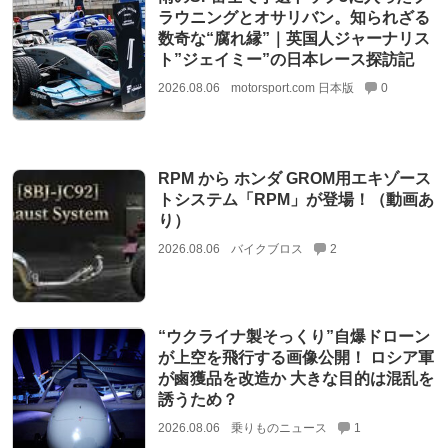
ラウニングとオサリバン。知られざる
数奇な“腐れ縁”｜英国人ジャーナリス
ト”ジェイミー”の日本レース探訪記
2026.08.06
motorsport.com 日本版
0
RPM から ホンダ GROM用エキゾース
トシステム「RPM」が登場！（動画あ
り）
2026.08.06
バイクブロス
2
“ウクライナ製そっくり”自爆ドローン
が上空を飛行する画像公開！ ロシア軍
が鹵獲品を改造か 大きな目的は混乱を
誘うため？
2026.08.06
乗りものニュース
1