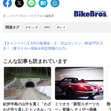
文：バイクブロス バイクブロス編集部
関連タグ
#ホンダ
#RC
#レイ
【キャンペーン】8月の毎週金・土・日はガソリン・軽油7円/L引
き！（要マイカー登録＆特定情報の入力）
こんな記事も読まれています
紀伊半島の山中を貫く「わざ
ミツオカ「新型スポーツカ
熊
わざ作り直したトンネル」つ
ー」登場へ ティザー画像
「