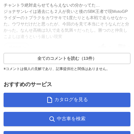
チャントラ絶対走らせてもらえないの分かってた…
ジョナサンレイは過去にも２人が良いと後のSBK王者で現MotoGP
ライダーのトプラクをカワサキで1度たりとも本戦で走らせなかっ
た。ウワサだけだと思ったが、今回のを見て本当にそうなんだと分
かった。なんせ高橋は3人で走る気満々だったし。勝つのと仲良し
こよしは違うという厳しい現実
8
7
返信0件
全てのコメントを読む（13件）
※コメントは個人の見解であり、記事提供社と関係はありません。
おすすめのサービス
カタログを見る
中古車を検索