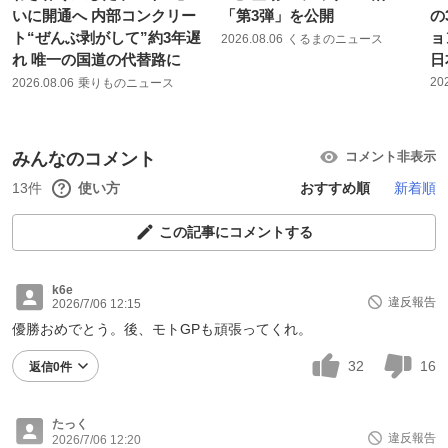
いに開通へ 内部コンクリー
「第3弾」を公開
の
ト“ぜんぶ剥がして”約3年遅
ョ
2026.08.06
くるまのニュース
れ 唯一の国道の代替路に
日
20
2026.08.06
乗りものニュース
みんなのコメント
コメント非表示
13件
使い方
おすすめ順
新着順
この記事にコメントする
k6e
違反報告
2026/7/06 12:15
優勝おめでとう。後、モトGPも頑張ってくれ。
32
16
返信0件
たっく
違反報告
2026/7/06 12:20