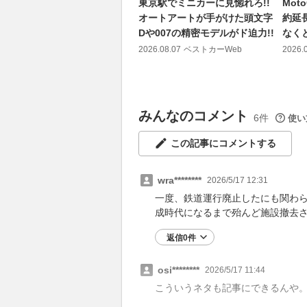
東京駅でミニカーに見惚れろ!!
Mo
オートアートが手がけた頭文字
約延
Dや007の精密モデルがド迫力!!
なく
2026.08.07
ベストカーWeb
2026.
みんなのコメント
6件
使い
この記事にコメントする
wra********
2026/5/17 12:31
一度、鉄道運行廃止したにも関わ
成時代になるまで殆んど施設撤去
返信0件
osi********
2026/5/17 11:44
こういうネタも記事にできるんや。