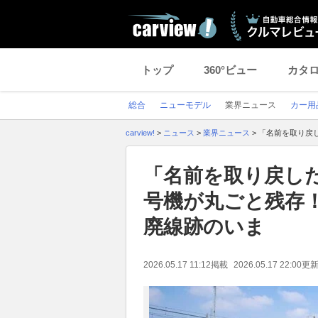
トップ
360°ビュー
カタ
総合
ニューモデル
業界ニュース
カー用
carview!
>
ニュース
>
業界ニュース
>
「名前を取り戻
「名前を取り戻し
号機が丸ごと残存
廃線跡のいま
2026.05.17 11:12
掲載
2026.05.17 22:00
更