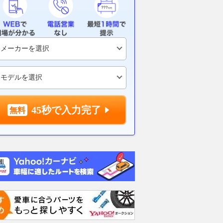
メーカーが艦艇に本格
アウディ新型「A6スポーツバ
まもなくお盆
重火力な「次世代万能
ック e-tron」で東京から京都
路「渋滞」の
ト」を考案！ 北米に
へ 往復1000km級ロングランで
最大予想は45
開始
見えた最新EVの実力とは
避けるべき日
乗りものニュース
2026.08.07
くるまのニュース
2026.08.07
VAG
45秒で入力完了