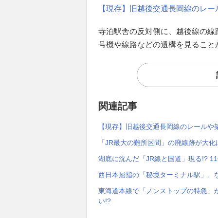
【現存】旧越後交通長岡線のレー
寺泊駅舎の反対側に、越後線の線
号機や線路などの遺構を見ること
関連記事
【現存】旧越後交通長岡線のレールや
「JR最大の難所区間」の廃線跡が大化け
湖底に沈んだ「JR線と国道」現る!? 
西日本屈指の「秘境ターミナル駅」、
東海道本線で「ノンストップの特急」が
い!?