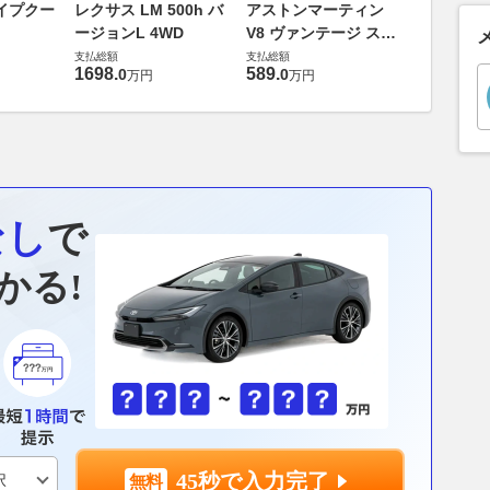
ロータス 
イプクー
レクサス LM 500h バ
アストンマーティン
エヴォー
ージョンL 4WD
V8 ヴァンテージ スポ
支払総額
ーツシフト
支払総額
支払総額
448
.
0
万円
1698
.
589
.
0
0
万円
万円
なし
で
かる!
45秒で入力完了