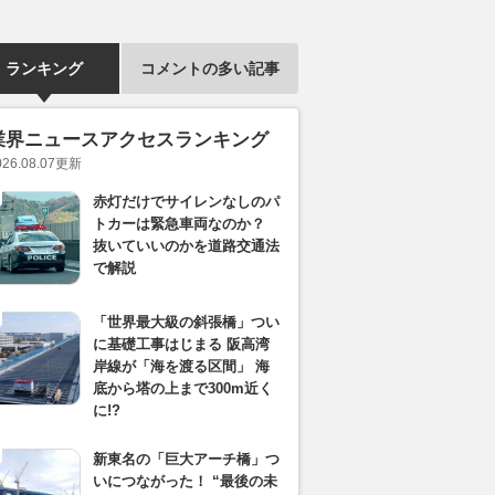
ランキング
コメントの多い記事
業界ニュースアクセスランキング
026.08.07
更新
赤灯だけでサイレンなしのパ
トカーは緊急車両なのか？
抜いていいのかを道路交通法
で解説
「世界最大級の斜張橋」つい
に基礎工事はじまる 阪高湾
岸線が「海を渡る区間」 海
底から塔の上まで300m近く
に!?
新東名の「巨大アーチ橋」つ
いにつながった！ “最後の未