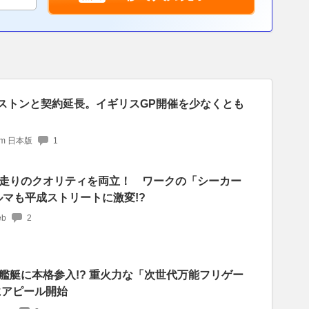
バーストンと契約延長。イギリスGP開催を少なくとも
com 日本版
1
走りのクオリティを両立！ ワークの「シーカー
ルマも平成ストリートに激変!?
b
2
艦艇に本格参入!? 重火力な「次世代万能フリゲー
にアピール開始