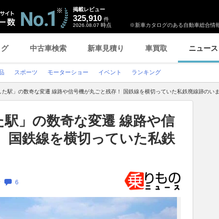
掲載レビュー
325,910
件
時点
※新車カタログのある自動車総合情報
2026.08.07
ログ
中古車検索
新車見積り
車買取
ニュース
品
スポーツ
モーターショー
イベント
ランキング
した駅」の数奇な変遷 線路や信号機が丸ごと残存！ 国鉄線を横切っていた私鉄廃線跡のい
た駅」の数奇な変遷 線路や信
！ 国鉄線を横切っていた私鉄
新
6