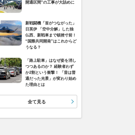
開通区間”の工事が大詰めに
新戦闘機「首がつながった」
日英伊 「空中分解」した独
仏西、新戦車まで頓挫寸前！
“国際共同開発”はこれからど
うなる？
「路上駐車」はなぜ姿を消し
つつあるのか？ 経験者わず
か2割という衝撃！ 「昔は普
通だった光景」が変わり始め
た理由とは
全て見る