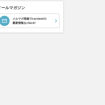
エヴォーラ
ホンダ NSX 3.0
ロールスロイス ゴース
日産 
ラ
ト ロールスロイス ゴ
ック 
支払総額
メールマガジン
898
.
0
万円
ースト(第1世代 / RR4)
支払総額
支払総額
905
.
220
.
1
0
万円
メルマガ登録でcarview!の
最新情報をcheck!