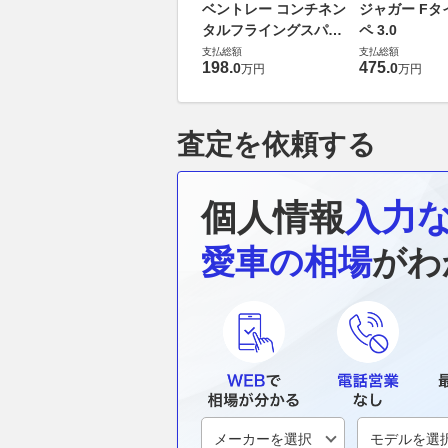
ベントレー コンチネン
ジャガー Fタ
タルフライングスパー
ペ 3.0
6.0 4WD
支払総額
支払総額
198
.
475
.
0
0
万円
万円
査定を依頼する
個人情報
入力
愛車の相場
がわ