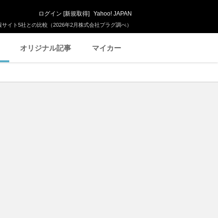
ログイン
[
新規取得
]
Yahoo! JAPAN
サイト5社との比較（2026年2月株式会社プラグ調べ）
オリジナル記事
マイカー
ま