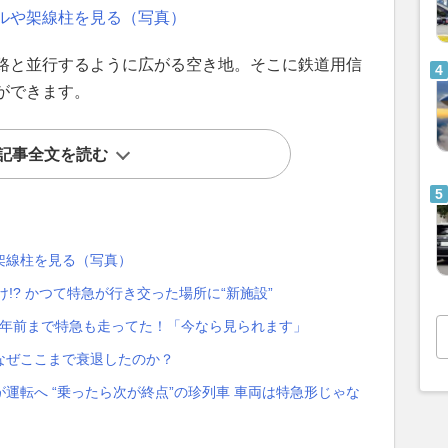
ルや架線柱を見る（写真）
路と並行するように広がる空き地。そこに鉄道用信
ができます。
記事全文を読む
架線柱を見る（写真）
!? かつて特急が行き交った場所に“新施設”
11年前まで特急も走ってた！「今なら見られます」
なぜここまで衰退したのか？
運転へ “乗ったら次が終点”の珍列車 車両は特急形じゃな