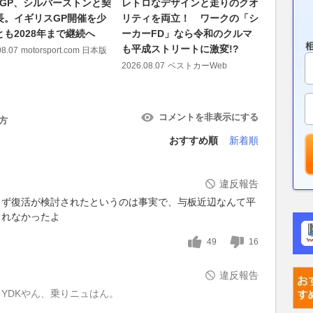
toGP、シルバーストンと契
レトロなデザインと走りのクオ
陸上兵器
長。イギリスGP開催を少
リティを両立！ ワークの「シ
参入!? 
とも2028年まで継続へ
ーカーFD」なら令和のクルマ
フリゲー
も平成ストリートに激変!?
アピール
08.07
motorsport.com 日本版
2026.08.07
ベストカーWeb
2026.08.07
コメントを非表示にする
方
おすすめ順
新着順
違反報告
らず復活が検討されたというのは事実で、与板近辺なんて平
されなかったよ
49
16
違反報告
YDKやん、乗りニュはん。