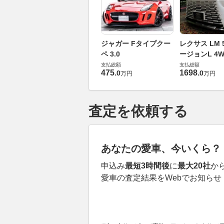
ジャガー Fタイプクー
レクサス LM 5
ペ 3.0
ージョンL 4W
支払総額
支払総額
475
.
1698
.
0
0
万円
万円
査定を依頼する
あなたの愛車、今いくら？
申込み
最短3時間後
に
最大20社
か
愛車の査定結果をWebでお知らせ