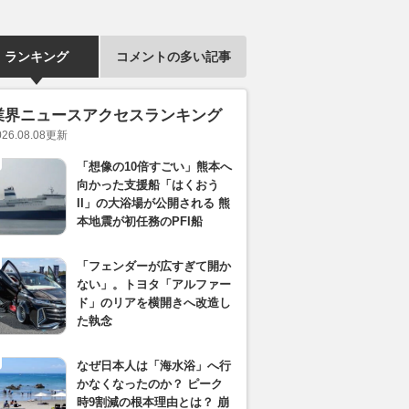
ランキング
コメントの多い記事
業界ニュースアクセスランキング
026.08.08
更新
「想像の10倍すごい」熊本へ
向かった支援船「はくおう
II」の大浴場が公開される 熊
本地震が初任務のPFI船
「フェンダーが広すぎて開か
ない」。トヨタ「アルファー
ド」のリアを横開きへ改造し
た執念
なぜ日本人は「海水浴」へ行
かなくなったのか？ ピーク
時9割減の根本理由とは？ 崩