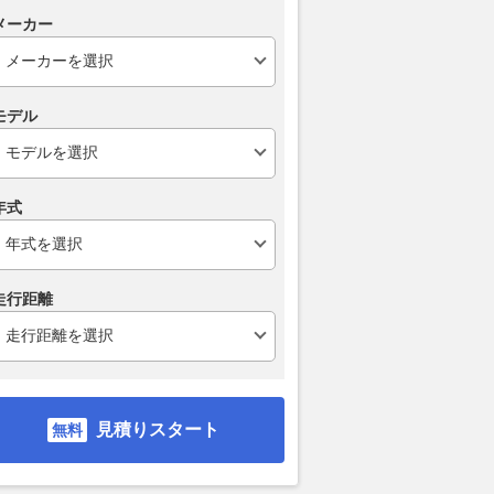
メーカー
として苦労してきた」
読みもバッチリハマった野尻智
中谷明彦もサ
喜のポール。2番手太
紀、2戦連続ポール獲得「かな
で攻めたくな
し活”が後押しに？【第
り限界まで攻め切ることができ
ャデラック・
モデル
会見】
た」
ぎた【動画】
AUTOSPORT web
2026.08.08
motorsport.com 日本版
2026.08.08
WEB
年式
走行距離
見積りスタート