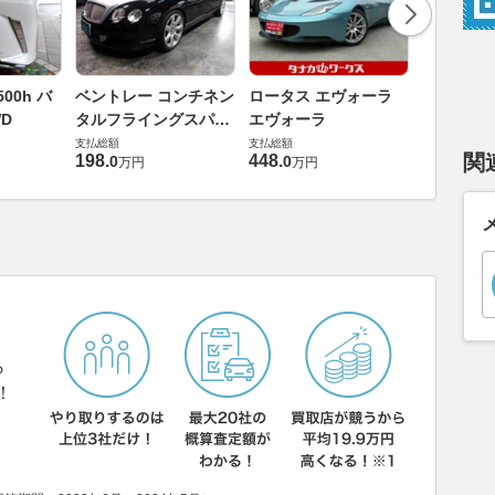
ダイハツ 
00h バ
ベントレー コンチネン
ロータス エヴォーラ
バス 66
D
タルフライングスパー
エヴォーラ
G
支払総額
6.0 4WD
支払総額
支払総額
169
.
9
万円
関
198
.
448
.
0
0
万円
万円
ら
！