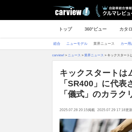
トップ
360°ビュー
カタ
総合
ニューモデル
業界ニュース
カー用
carview!
>
ニュース
>
業界ニュース
>
キックスタート
キックスタートは
「SR400」に代
「儀式」のカラク
2025.07.28 20:15
掲載
2025.07.29 17:18
更