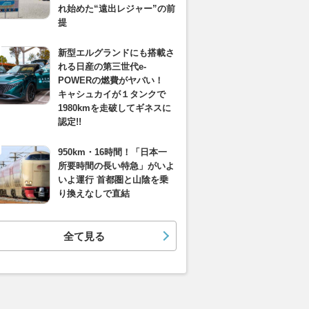
れ始めた“遠出レジャー”の前
提
新型エルグランドにも搭載さ
れる日産の第三世代e-
POWERの燃費がヤバい！
キャシュカイが１タンクで
1980kmを走破してギネスに
認定!!
950km・16時間！「日本一
所要時間の長い特急」がいよ
いよ運行 首都圏と山陰を乗
り換えなしで直結
全て見る