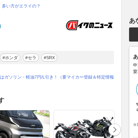
 多い方がエライの？
あ
#ホンダ
#セラ
#SRX
申
愛
はガソリン・軽油7円/L引き！（要マイカー登録＆特定情報
す
※