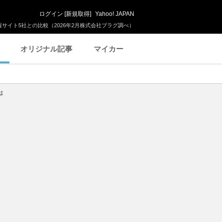
ログイン
[
新規取得
]
Yahoo! JAPAN
サイト5社との比較（2026年2月株式会社プラグ調べ）
オリジナル記事
マイカー
は