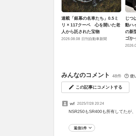
連載「銀幕の名車たち」0.5ミ
じつ
リ × 117クーペ 心を開いた老
動ハ
人から託された宝物
の新
ゴか
2026.08.08
日刊自動車新聞
2026.
みんなのコメント
48件
使
この記事にコメントする
wf
2025/7/28 20:24
NSR250もSR400も所有してた
返信1件