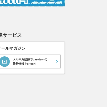
ムーヴキャン
アストンマーティン
ホンダ NSX 3.0
ロール
0 ストライプス
V8 ヴァンテージ スポ
ト ロ
支払総額
898
.
0
万円
ーツシフト
ースト(
支払総額
支払総額
589
.
905
.
0
1
万円
連サービス
メールマガジン
メルマガ登録でcarview!の
最新情報をcheck!