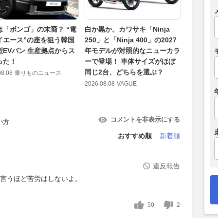
は「ボンゴ」の末裔？ “電
白か黒か。カワサキ「Ninja
「チーム
イエース”の座を狙う韓国
250」と「Ninja 400」の2027
野尻が歓
型EVバン 生産拠点からス
年モデルが対照的なニューカラ
田は“推
った！
ーで登場！ 車体サイズがほぼ
8戦予選
同じ2台、どちらを選ぶ？
08.08
乗りものニュース
2026.08.08
2026.08.08
VAGUE
コメントを非表示にする
い方
おすすめ順
新着順
違反報告
が、言うほど苦労はしないよ。
50
2