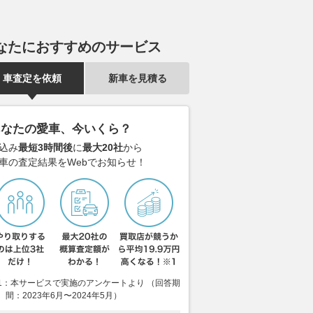
なたにおすすめのサービス
車査定を依頼
新車を見積る
あなたの愛車、今いくら？
込み
最短3時間後
に
最大20社
から
車の査定結果をWebでお知らせ！
1：本サービスで実施のアンケートより （回答期
間：2023年6月〜2024年5月）