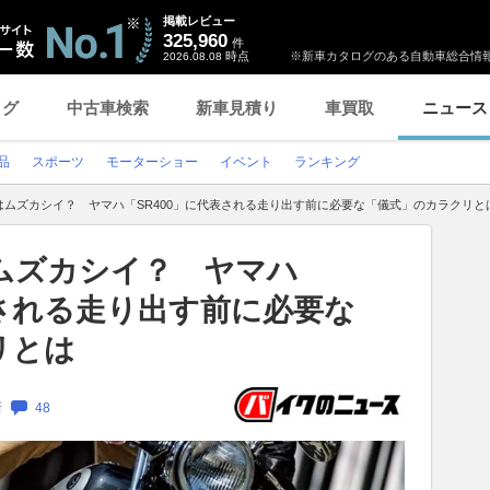
掲載レビュー
325,960
件
時点
※新車カタログのある自動車総合情報
2026.08.08
ログ
中古車検索
新車見積り
車買取
ニュース
品
スポーツ
モーターショー
イベント
ランキング
はムズカシイ？ ヤマハ「SR400」に代表される走り出す前に必要な「儀式」のカラクリと
ムズカシイ？ ヤマハ
表される走り出す前に必要な
リとは
新
48