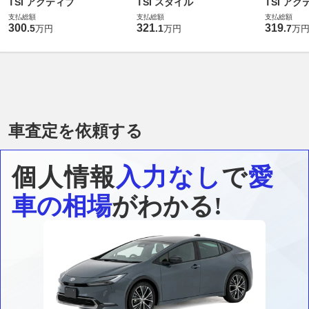
TSI アクティブ
TSI スタイル
TSI アク
支払総額
支払総額
支払総額
300
321
319
.
5
.
1
.
7
万円
万円
万
車査定を依頼する
個人情報
入力なし
で
愛
車の相場
がわかる!