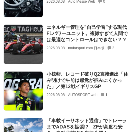
2026.08.08
Auto Messe Web
0
エネルギー管理を”自己学習”する現代
F1パワーユニット。複雑すぎて人間で
は最適なコントロールはできない？？
2026.08.08
motorsport.com 日本版
2
小椋藍、レコード破りQ2直接進出「休
み明けで午前は感覚が掴みにくかっ
た」／第12戦イギリスGP
2026.08.08
AUTOSPORT web
1
「車載イーサネット通信」でトレーラ
までADASを拡張!? ZFが高度な安