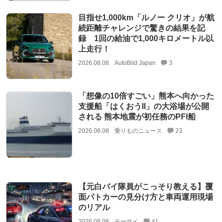
目指せ1,000km「ルノー クリオ」が航
続距離チャレンジで驚きの結果を記
録 1回の給油で1,000キロメートル以
上走行！
2026.08.08
AutoBild Japan
3
「想像の10倍すごい」熊本へ向かった
支援船「はくおうII」の大浴場が公開
される 熊本地震が初任務のPFI船
2026.08.08
乗りものニュース
23
【元白バイ隊員がこっそり教える】覆
面パトカーの見分け方と車両運用現場
のリアル
2026.08.08
モーサイ
41