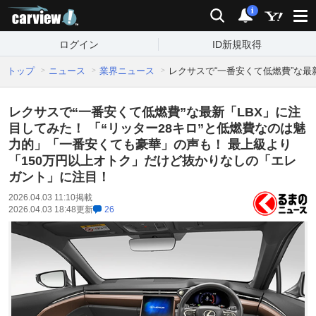
carview!
検索
通知
i
ログイン
ID新規取得
トップ
ニュース
業界ニュース
レクサスで“一番安くて低燃費”な最
レクサスで“一番安くて低燃費”な最新「LBX」に注
目してみた！ 「“リッター28キロ”と低燃費なのは魅
力的」「一番安くても豪華」の声も！ 最上級より
「150万円以上オトク」だけど抜かりなしの「エレ
ガント」に注目！
2026.04.03 11:10
掲載
2026.04.03 18:48
更新
26