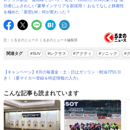
功者にふさわしい”豪華インテリアを新採用！ おもてなしと静粛性
を極めた「新型LM」何が変わった？
文：くるまのニュース くるまのニュース編集部
関連タグ
#SUV
#レクサス
#アクティ
#ソニック
#
【キャンペーン】8月の毎週金・土・日はガソリン・軽油7円/L引
き！（要マイカー登録＆特定情報の入力）
こんな記事も読まれています