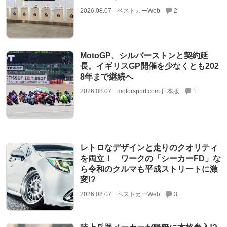
2026.08.07
ベストカーWeb
2
MotoGP、シルバーストンと契約延
長。イギリスGP開催を少なくとも202
8年まで継続へ
2026.08.07
motorsport.com 日本版
1
レトロなデザインと走りのクオリティ
を両立！ ワークの「シーカーFD」な
ら令和のクルマも平成ストリートに激
変!?
2026.08.07
ベストカーWeb
3