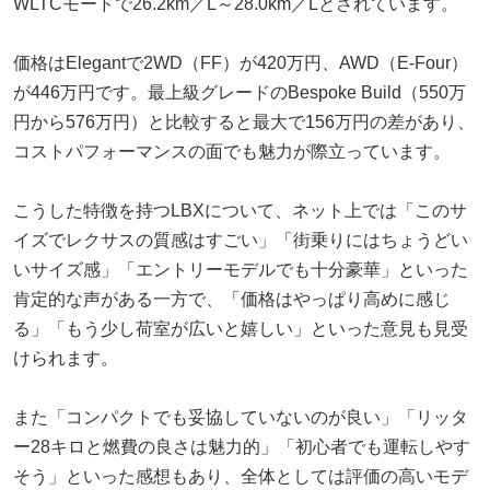
WLTCモードで26.2km／L～28.0km／Lとされています。
価格はElegantで2WD（FF）が420万円、AWD（E-Four）
が446万円です。最上級グレードのBespoke Build（550万
円から576万円）と比較すると最大で156万円の差があり、
コストパフォーマンスの面でも魅力が際立っています。
こうした特徴を持つLBXについて、ネット上では「このサ
イズでレクサスの質感はすごい」「街乗りにはちょうどい
いサイズ感」「エントリーモデルでも十分豪華」といった
肯定的な声がある一方で、「価格はやっぱり高めに感じ
る」「もう少し荷室が広いと嬉しい」といった意見も見受
けられます。
また「コンパクトでも妥協していないのが良い」「リッタ
ー28キロと燃費の良さは魅力的」「初心者でも運転しやす
そう」といった感想もあり、全体としては評価の高いモデ