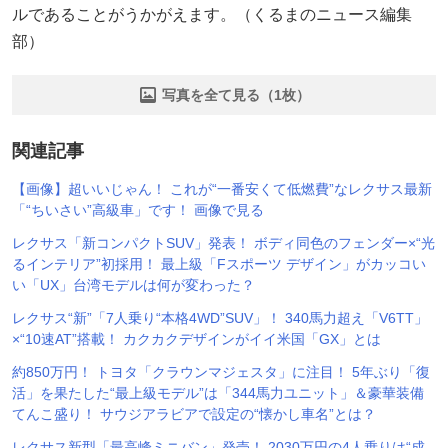
ルであることがうかがえます。（くるまのニュース編集
部）
写真を全て見る（1枚）
関連記事
【画像】超いいじゃん！ これが“一番安くて低燃費”なレクサス最新
「“ちいさい”高級車」です！ 画像で見る
レクサス「新コンパクトSUV」発表！ ボディ同色のフェンダー×“光
るインテリア”初採用！ 最上級「Fスポーツ デザイン」がカッコい
い「UX」台湾モデルは何が変わった？
レクサス“新”「7人乗り“本格4WD”SUV」！ 340馬力超え「V6TT」
×“10速AT”搭載！ カクカクデザインがイイ米国「GX」とは
約850万円！ トヨタ「クラウンマジェスタ」に注目！ 5年ぶり「復
活」を果たした“最上級モデル”は「344馬力ユニット」＆豪華装備
てんこ盛り！ サウジアラビアで設定の“懐かし車名”とは？
レクサス新型「最高峰ミニバン」発売！ 2030万円の4人乗りは“成