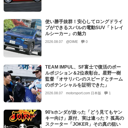
使い勝手抜群！安心してロングドライ
ブができるスバルの電動SUV「トレイ
ルシーカー」の魅力
2026.08.07
@DIME
0
TEAM IMPUL、SF富士で復活のポー
ルポジション＆2位表彰台。星野一樹
監督「オサリバンのスピードとチーム
のポテンシャルを証明できた」
2026.08.07
motorsport.com 日本版
1
90’sホンダが放った「どう見てもヤン
キー向け」原付、実は違った？ 孤高の
スクーター「JOKER」その真の狙い