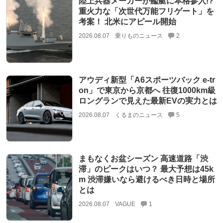
陸上兵器メーカーが艦艇に本格参入!?
重火力な「次世代万能フリゲート」を
考案！ 北米にアピール開始
2026.08.07
乗りものニュース
2
アウディ新型「A6スポーツバック e-tr
on」で東京から京都へ 往復1000km級
ロングランで見えた最新EVの実力とは
2026.08.07
くるまのニュース
5
まもなくお盆シーズン 高速道路「渋
滞」のピークはいつ？ 最大予想は45k
m 渋滞嫌いなら避けるべき日時と場所
とは
2026.08.07
VAGUE
1