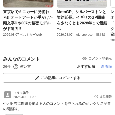
東京駅でミニカーに見惚れ
MotoGP、シルバーストンと
レ
ろ!! オートアートが手がけた
契約延長。イギリスGP開催
オ
頭文字Dや007の精密モデル
を少なくとも2028年まで継続
「
がド迫力!!
へ
ク
変
2026.08.07
ベストカーWeb
2026.08.07
motorsport.com 日本版
20
みんなのコメント
コメント非表示
26件
使い方
おすすめ順
新着順
この記事にコメントする
フリマ花子
違反報告
2026/4/03 11:37
心と財布に問題を抱える人のコメントを見られるのがレクサス記事
の醍醐味。