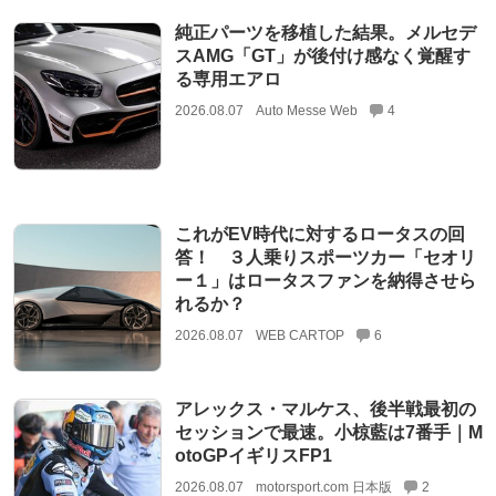
純正パーツを移植した結果。メルセデ
スAMG「GT」が後付け感なく覚醒す
る専用エアロ
2026.08.07
Auto Messe Web
4
これがEV時代に対するロータスの回
答！ ３人乗りスポーツカー「セオリ
ー１」はロータスファンを納得させら
れるか？
2026.08.07
WEB CARTOP
6
アレックス・マルケス、後半戦最初の
セッションで最速。小椋藍は7番手｜M
otoGPイギリスFP1
2026.08.07
motorsport.com 日本版
2