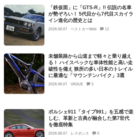
「鉄仮面」に「GTS-R」!! 伝説の名車
が勢ぞろい！ 5代目から7代目スカイラ
イン進化の歴史とは
2026.08.07
ベストカーWeb
12
未舗装路から山道まで軽々と乗り越え
る！ ハイスペックな車体性能と高い走
破性を備え 狭所の多い日本のトレイル
に最適な「マウンテンバイク」3選
2026.08.07
VAGUE
3
ポルシェ911「タイプ991」を五感で楽
しむ、革新と古典が融合した第7世代
を徹底特集
2026.08.07
レスポンス
0