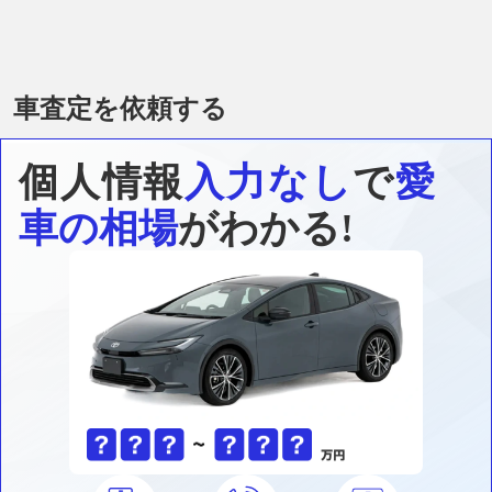
車査定を依頼する
個人情報
入力なし
で
愛
車の相場
がわかる!