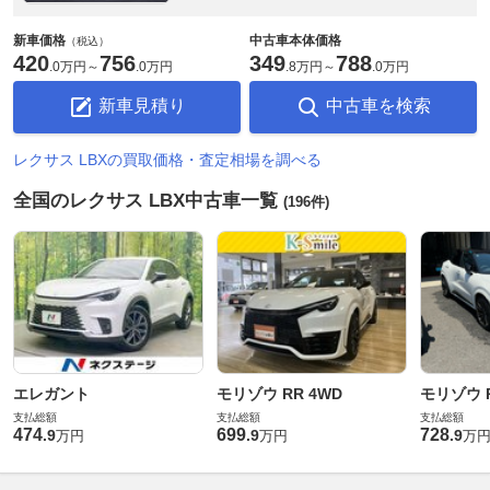
新車価格
中古車本体価格
（税込）
420
756
349
788
.
0万円
～
.
0万円
.
8万円
～
.
0万円
新車見積り
中古車を検索
レクサス LBXの買取価格・査定相場を調べる
全国のレクサス LBX中古車一覧
(196件)
エレガント
モリゾウ RR 4WD
モリゾウ R
支払総額
支払総額
支払総額
474
699
728
.
9
.
9
.
9
万円
万円
万