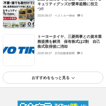
キュリティグッズが愛車盗難に役立
つ!!
2026.08.07
ベストカーWeb
0
トーヨータイヤ、三菱商事との資本業
務提携を解消 保有株式は2割 自己
株式取得後に消却
2026.08.07
日刊自動車新聞
0
おすすめをもっと見る