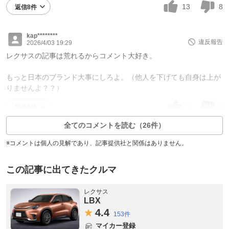
13
8
返信8件
kap********
違反報告
2026/4/03 19:29
レクサスの記事は荒れるからコメント大好き。
もっと日本のブランド大事にしろよ。（他人を下げても自身は上が
りませんよ？？）
3
0
返信0件
全てのコメントを読む（26件）
※コメントは個人の見解であり、記事提供社と関係はありません。
この記事に出てきたクルマ
レクサス
LBX
4.
4
153件
マイカー登録