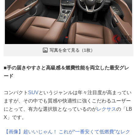
写真を全て見る（1枚）
■手の届きやすさと高級感＆燃費性能を両立した最安グレ
ード
コンパクト
SUV
というジャンルは年々注目度が高まってい
ますが、その中でも質感や快適性に強くこだわるユーザー
にとって、有力な選択肢となっているのが
レクサス
の「LB
X」です。
【画像】超いいじゃん！ これが“一番安くて低燃費”なレク