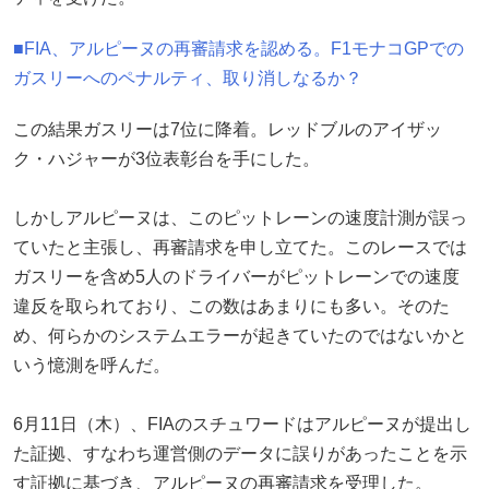
■FIA、アルピーヌの再審請求を認める。F1モナコGPでの
ガスリーへのペナルティ、取り消しなるか？
この結果ガスリーは7位に降着。レッドブルのアイザッ
ク・ハジャーが3位表彰台を手にした。
しかしアルピーヌは、このピットレーンの速度計測が誤っ
ていたと主張し、再審請求を申し立てた。このレースでは
ガスリーを含め5人のドライバーがピットレーンでの速度
違反を取られており、この数はあまりにも多い。そのた
め、何らかのシステムエラーが起きていたのではないかと
いう憶測を呼んだ。
6月11日（木）、FIAのスチュワードはアルピーヌが提出し
た証拠、すなわち運営側のデータに誤りがあったことを示
す証拠に基づき、アルピーヌの再審請求を受理した。