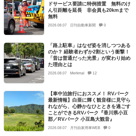
ドサービス要請に特例措置 無料のけ
ん引距離を延長 非会員も20kmまで
無料
2026.08.07
日刊自動車新聞
0
「路上駐車」はなぜ姿を消しつつある
のか？ 経験者わずか2割という衝撃！
「昔は普通だった光景」が変わり始め
た理由とは
2026.08.07
Merkmal
12
【車中泊旅行におススメ！ RVパーク
最新情報】白亜に輝く観音様に見守ら
れながら、心静かなひとときを過ごす
ことができるRVパーク『香川県小豆
郡／RVパーク 小豆島大観音』
2026.08.07
月刊自家用車WEB
0