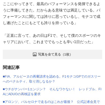
ここにやってきて、最高のパフォーマンスを発揮できるよ
うに準備してきた。だからある意味では満足している。パ
フォーマンスに関しては誇りに思っているし、モナコで成
し遂げたことにもとても誇りを持っている」
「正直に言って、あの日はF1で、そして僕のスポーツのキ
ャリアにおいて、これまででもっとも辛い1日だった」
写真を全て見る（1枚）
関連記事
■FIA、アルピーヌの再審請求を認める。F1モナコGPでのガスリー
へのペナルティ、取り消しなるか？
■ウチがナンバー1エンジン？ そんなワケない！ レッドブル、FI
AにADUOの再検証を要求
■アロンソ、バルセロナで走るのはこれが最後？ 公式記者会見で