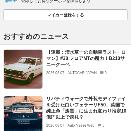
登録してお得なクーポンを獲得しよう
マイカー登録をする
おすすめのニュース
【連載：清水草一の自動車ラスト・ロ
マン】#38 フロアMTの魔力！B210サ
ニークーペ
2026.08.07
AUTOCAR JAPAN
0
リバティウォークで外装モディファイ
を受けた白いフェラーリF50、英国で
純正色「漆黒」に生まれ変わり推定10
億円以上で落札？
2026.08.07
Auto Messe Web
5