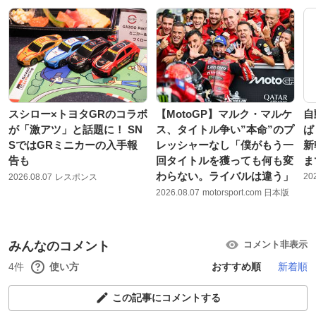
スシロー×トヨタGRのコラボ
【MotoGP】マルク・マルケ
自
が「激アツ」と話題に！ SN
ス、タイトル争い”本命”のプ
ぱ
SではGRミニカーの入手報
レッシャーなし「僕がもう一
新
告も
回タイトルを獲っても何も変
ま
わらない。ライバルは違う」
20
2026.08.07
レスポンス
2026.08.07
motorsport.com 日本版
みんなのコメント
コメント非表示
4件
使い方
おすすめ順
新着順
この記事にコメントする