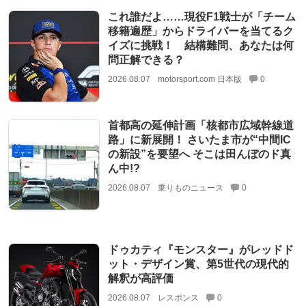
これ誰だよ……現役F1戦士が「チーム
移籍遍歴」からドライバーを当てるク
イズに挑戦！ 結構難問、あなたは何
問正解できる？
2026.08.07
motorsport.com 日本版
0
首都高の延伸計画「核都市広域幹線道
路」に新展開！ さいたま市が“中間IC
の新設”を要望へ そこは田んぼのド真
ん中!?
2026.08.07
乗りものニュース
0
ドゥカティ『モンスター』がレッドド
ット・デザイン賞、第5世代の現代的
解釈が高評価
2026.08.07
レスポンス
0