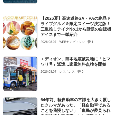
【2026夏】高速道路SA・PAの絶品ド
ライブグルメ＆限定スイーツ決定版！
三重推しテイクNo.1から話題の自販機
アイスまで一挙紹介
2026.08.07
WEBヤングマシン
1
エディオン、熊本地震被災地に「ヒマ
ワリ号」派遣…家電無料点検を開始
2026.08.07
レスポンス
0
64年前、軽自動車の常識を大きく覆し
たクルマがあった。「軽自動車である
ことを我慢しない」「庶民が夢見られ