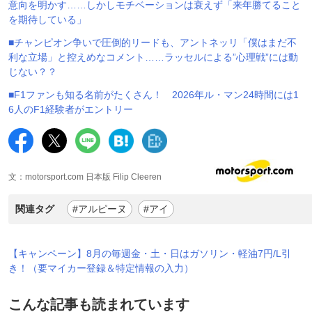
意向を明かす……しかしモチベーションは衰えず「来年勝てること
を期待している」
■チャンピオン争いで圧倒的リードも、アントネッリ「僕はまだ不
利な立場」と控えめなコメント……ラッセルによる”心理戦”には動
じない？？
■F1ファンも知る名前がたくさん！ 2026年ル・マン24時間には1
6人のF1経験者がエントリー
文：motorsport.com 日本版 Filip Cleeren
関連タグ
#アルピーヌ
#アイ
【キャンペーン】8月の毎週金・土・日はガソリン・軽油7円/L引
き！（要マイカー登録＆特定情報の入力）
こんな記事も読まれています