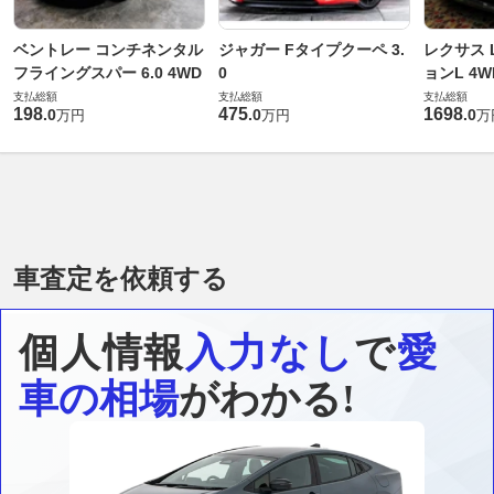
ベントレー コンチネンタル
ジャガー Fタイプクーペ 3.
レクサス L
フライングスパー 6.0 4WD
0
ョンL 4W
支払総額
支払総額
支払総額
198
475
1698
.
0
.
0
.
0
万円
万円
万
車査定を依頼する
個人情報
入力なし
で
愛
車の相場
がわかる!