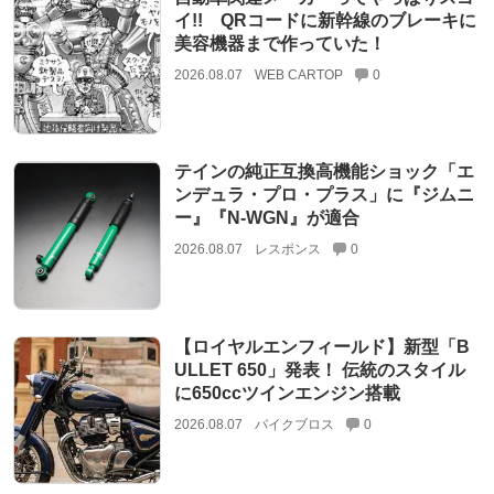
イ!! QRコードに新幹線のブレーキに
美容機器まで作っていた！
2026.08.07
WEB CARTOP
0
テインの純正互換高機能ショック「エ
ンデュラ・プロ・プラス」に『ジムニ
ー』『N-WGN』が適合
2026.08.07
レスポンス
0
【ロイヤルエンフィールド】新型「B
ULLET 650」発表！ 伝統のスタイル
に650ccツインエンジン搭載
2026.08.07
バイクブロス
0