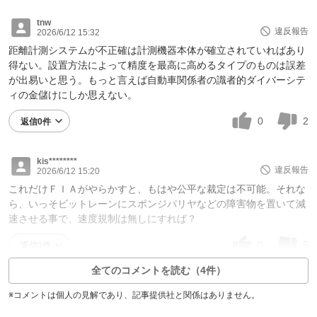
tnw
違反報告
2026/6/12 15:32
距離計測システムが不正確は計測機器本体が確立されていればあり
得ない。設置方法によって精度を最高に高めるタイプのものは誤差
が出易いと思う。もっと言えば自動車関係者の識者的ダイバーシテ
ィの金儲けにしか思えない。
0
2
返信0件
kis********
違反報告
2026/6/12 15:20
これだけＦＩＡがやらかすと、もはや公平な裁定は不可能。それな
ら、いっそビットレーンにスポンジパリヤなどの障害物を置いて減
速させる事で、速度規制は無しにすれば？
0
5
返信0件
全てのコメントを読む（4件）
※コメントは個人の見解であり、記事提供社と関係はありません。