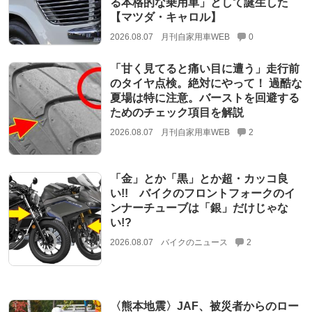
る本格的な乗用車」として誕生した
【マツダ・キャロル】
2026.08.07
月刊自家用車WEB
0
「甘く見てると痛い目に遭う」走行前
のタイヤ点検。絶対にやって！ 過酷な
夏場は特に注意。バーストを回避する
ためのチェック項目を解説
2026.08.07
月刊自家用車WEB
2
「金」とか「黒」とか超・カッコ良
い!! バイクのフロントフォークのイ
ンナーチューブは「銀」だけじゃな
い!?
2026.08.07
バイクのニュース
2
〈熊本地震〉JAF、被災者からのロー