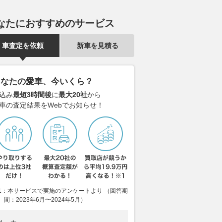
なたにおすすめのサービス
車査定を依頼
新車を見積る
あなたの愛車、今いくら？
込み
最短3時間後
に
最大20社
から
車の査定結果をWebでお知らせ！
1：本サービスで実施のアンケートより （回答期
間：2023年6月〜2024年5月）