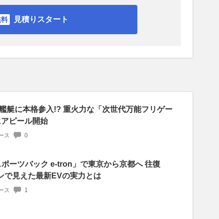
見積りスタート
艦艇に本格参入!? 重火力な「次世代万能フリゲー
にアピール開始
ース
0
ポーツバック e-tron」で東京から京都へ 往復
ランで見えた最新EVの実力とは
ース
1