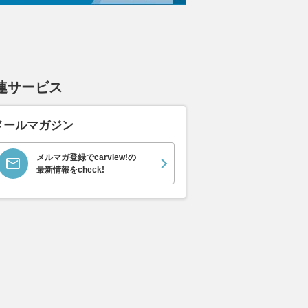
連サービス
メールマガジン
メルマガ登録でcarview!の
最新情報をcheck!