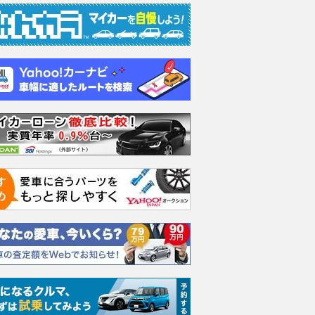
エヴォーラ
ホンダ NSX 3.0
ロールスロイス ゴース
日産 
ラ
ト ロールスロイス ゴ
ック 
支払総額
898
.
0
万円
ースト(第1世代 / RR4)
支払総額
支払総額
905
.
220
.
1
0
万円