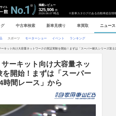
掲載レビュー
325,906
件
時点
※新車カタログのある自動車総合情報
2026.08.07
ログ
中古車検索
新車見積り
車買取
ニュース
品
スポーツ
モーターショー
イベント
ランキング
サーキット向け大容量ネットワークの実証実験を開始！まずは「スーパー耐久シリーズ富士2
、サーキット向け大容量ネッ
験を開始！まずは「スーパー
4時間レース」から