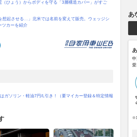
雹（ひょう）からボディを守る「3層構造カバー」がすご
あ
画を想起させる…」北米では名前を変えて販売。ウェッジシ
ーツカーを紹介
申
愛
はガソリン・軽油7円/L引き！（要マイカー登録＆特定情報
す
※