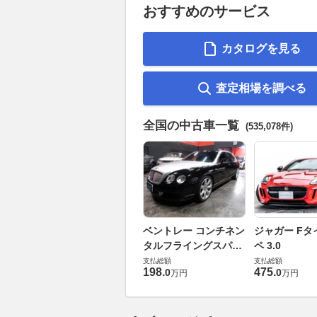
おすすめのサービス
カタログを見る
査定相場を調べる
全国の中古車一覧
(535,078件)
ベントレー コンチネン
ジャガー Fタ
タルフライングスパー
ペ 3.0
6.0 4WD
支払総額
支払総額
198
.
475
.
0
0
万円
万円