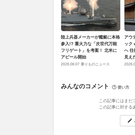
陸上兵器メーカーが艦艇に本格
アウ
参入!? 重火力な「次世代万能
ック 
フリゲート」を考案！ 北米に
へ 往
アピール開始
見え
2026.08.07
乗りものニュース
2026.
みんなのコメント
使い方
この記事にはまだ
この記事に対する