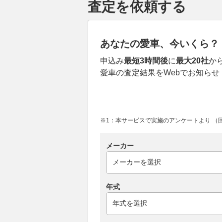
査定を依頼する
あなたの愛車、今いくら？
申込み
最短3時間後
に
最大20社
か
愛車の査定結果をWebでお知らせ
※1：本サービスで実施のアンケートより （回答
メーカー
年式