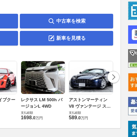
中古車を検索
新車を見積る
ロータス 
イプクー
レクサス LM 500h バ
アストンマーティン
エヴォー
ージョンL 4WD
V8 ヴァンテージ スポ
支払総額
ーツシフト
支払総額
支払総額
448
.
0
万円
1698
.
589
.
0
0
万円
万円