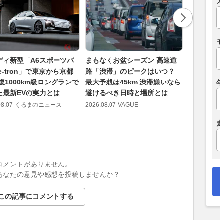
ディ新型「A6スポーツバ
まもなくお盆シーズン 高速道
純正パー
e-tron」で東京から京都
路「渋滞」のピークはいつ？
ルセデス
復1000km級ロングランで
最大予想は45km 渋滞嫌いなら
感なく覚
た最新EVの実力とは
避けるべき日時と場所とは
2026.08.07
08.07
くるまのニュース
2026.08.07
VAGUE
コメントがありません。
あなたの意見や感想を投稿しませんか？
この記事にコメントする