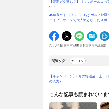
【査定ガタ落ち？】ゴルフボール大の
い！
45年前のトヨタ車「車名がポルノ映
ェイプデザインで大人気となったスポ
文：月刊自家用車WEB 月刊自家用車編集部
関連タグ
#トヨタ
【キャンペーン】8月の毎週金・土・日
の入力）
こんな記事も読まれていま