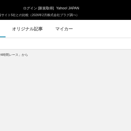
ログイン
[
新規取得
]
Yahoo! JAPAN
サイト5社との比較（2026年2月株式会社プラグ調べ）
オリジナル記事
マイカー
4時間レース」から