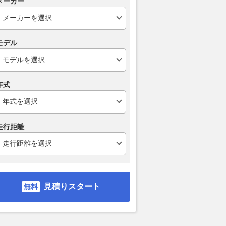
メーカー
モデル
ツを移植した結果。メ
これがEV時代に対するロータ
トヨタを支える
AMG「GT」が後付け
スの回答！ ３人乗りスポーツ
クルマ【池田
醒する専用エアロ
カー「セオリー１」はロータス
るクルマ経済
年式
ファンを納得させられるか？
Auto Messe Web
2026.08.07
グー
2026.08.07
WEB CARTOP
走行距離
見積りスタート