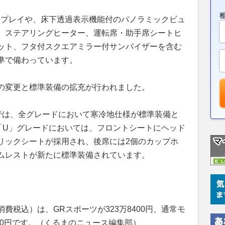
ィスプレイや、床下透過表示機能付のパノラミックビュ
、ステアリングヒーター、運転席・助手席シートヒ
ット、フタ付スクエアミラー付サンバイザーを含む
準で備わっています。
の変更と標準装備の拡充が行われました。
デルでは、全グレードにおいて寒冷地仕様が標準装備と
「U」グレードにおいては、フロントシートにヘッド
リックシートが採用され、後席には2個のカップホ
ムレストが新たに標準装備されています。
費税込）は、GRスポーツが323万8400円、通常モ
2300円です。（くるまのニュース編集部）