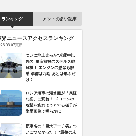
ランキング
コメントの多い記事
業界ニュースアクセスランキング
026.08.07
更新
ついに地上走った“米露中以
外の”量産前提のステルス戦
闘機！ エンジンの懸念も解
消 準備は万端 あとは飛ぶだ
け？
ロシア海軍の潜水艦が「異様
な姿」に変貌！ ドローンの
攻撃を逃れようとする様子が
衛星画像で明らかに
新東名の「巨大アーチ橋」つ
いにつながった！ “最後の未