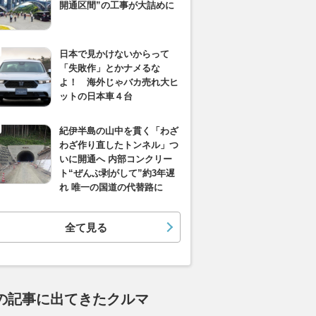
開通区間”の工事が大詰めに
日本で見かけないからって
「失敗作」とかナメるな
よ！ 海外じゃバカ売れ大ヒ
ットの日本車４台
紀伊半島の山中を貫く「わざ
わざ作り直したトンネル」つ
いに開通へ 内部コンクリー
ト“ぜんぶ剥がして”約3年遅
れ 唯一の国道の代替路に
全て見る
の記事に出てきたクルマ