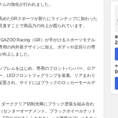
ビシステムの強化が行われました。
高めたGRスポーツが新たにラインナップに加わった
見直すことで商品力の向上が図られています。
新
AZOO Racing（GR）が手がけるスポーツモデル
2
専用の内外装デザインに加え、ボディや足回りの専
が向上しました。
中
ンブレムをはじめ、専用のフロントバンパー、ロア
0
ー、LEDフロントフォグランプを装着。リアまわり
配置され、サイドにはブラックのロッカーモールデ
ヤと、ダーククリア切削光輝にブラック塗装を組み合わ
ル（センターオーナメント、ブラックホイールナット