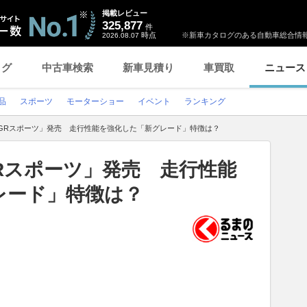
掲載レビュー
325,877
件
時点
※新車カタログのある自動車総合情報
2026.08.07
ログ
中古車検索
新車見積り
車買取
ニュース
品
スポーツ
モーターショー
イベント
ランキング
 GRスポーツ」発売 走行性能を強化した「新グレード」特徴は？
Rスポーツ」発売 走行性能
レード」特徴は？