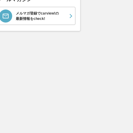
メルマガ登録でcarview!の
最新情報をcheck!
タは「ハリアー」のラ
トヨタ「ハリアー Night
トヨタ、高級S
プからガソリン車をな
Shade」一部改良モデルを発売
を一部改良 
か？ 一部改良モデル
黒の上質感をさらに強化
「PHEV」廃
級SUVの新たな基準”
装を変更
2026.08.05
くるまのニュース