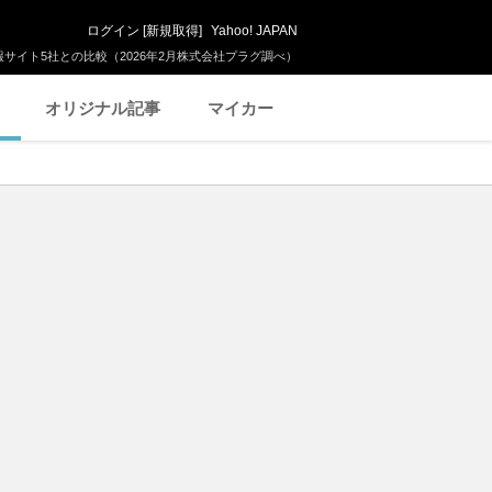
ログイン
[
新規取得
]
Yahoo! JAPAN
サイト5社との比較（2026年2月株式会社プラグ調べ）
オリジナル記事
マイカー