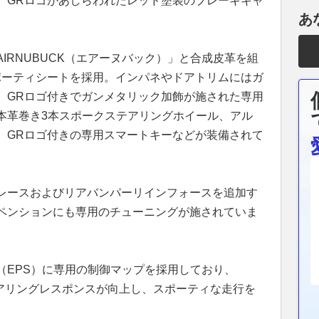
、GRロゴがあしらわれたレッド塗装のブレーキキャ
あ
IRNUBUCK（エアーヌバック）」と合成皮革を組
ポーティシートを採用。インパネやドアトリムにはガ
、GRロゴ付きでガンメタリック加飾が施された専用
本革巻き3本スポークステアリングホイール、アル
、GRロゴ付きの専用スマートキーなどが装備されて
レースおよびリアバンパーリインフォースを追加す
ペンションにも専用のチューニングが施されていま
（EPS）に専用の制御マップを採用しており、
テアリングレスポンスが向上し、スポーティな走行を