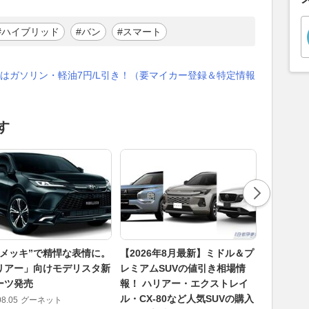
#ハイブリッド
#バン
#スマート
はガソリン・軽油7円/L引き！（要マイカー登録＆特定情報
す
黒メッキ”で精悍な表情に。
【2026年8月最新】ミドル＆プ
なぜトヨ
リアー」向けモデリスタ新
レミアムSUVの値引き相場情
インナッ
ーツ発売
報！ ハリアー・エクストレイ
くしたの
ル・CX-80など人気SUVの購入
が示す“高
08.05
グーネット