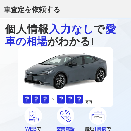
車査定を依頼する
個人情報
入力なし
で
愛
車の相場
がわかる!