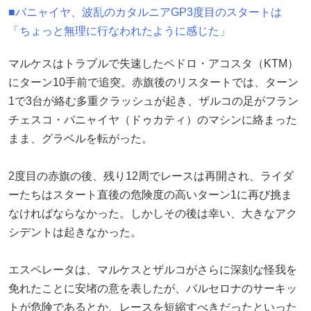
■バニャイヤ、波乱のカタルニアGP3度目のスタートは
「ちょっと無理に行なわれたように感じた」
マルケスはトラブルで失速したペドロ・アコスタ（KTM）
にターン10手前で追突。赤旗後のリスタートでは、ターン
1で3台が絡む多重クラッシュが起き、ザルコの足がフラン
チェスコ・バニャイヤ（ドゥカティ）のマシンに絡まった
まま、グラベルを転がった。
2度目の赤旗の後、残り12周でレースは再開され、ライダ
ーたちはスタート直後の危険度の高いターン1に再び挑ま
なければならなかった。しかしその後は幸い、大きなアク
シデントは起きなかった。
エスペレータは、マルケスとザルコがさらに深刻な怪我を
免れたことに安堵の意を表したが、バルセロナのサーキッ
トが危険であるとか、レースを短縮すべきだったといった