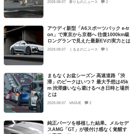
2026.08.07
乗りものニュース
2
アウディ新型「A6スポーツバック e-tr
on」で東京から京都へ 往復1000km級
ロングランで見えた最新EVの実力とは
2026.08.07
くるまのニュース
5
まもなくお盆シーズン 高速道路「渋
滞」のピークはいつ？ 最大予想は45k
m 渋滞嫌いなら避けるべき日時と場所
とは
2026.08.07
VAGUE
2
純正パーツを移植した結果。メルセデ
スAMG「GT」が後付け感なく覚醒す