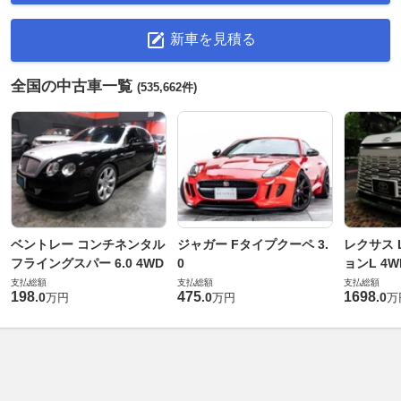
新車を見積る
全国の中古車一覧
(535,662件)
ベントレー コンチネンタル
ジャガー Fタイプクーペ 3.
レクサス L
フライングスパー 6.0 4WD
0
ョンL 4W
支払総額
支払総額
支払総額
198
475
1698
.
0
.
0
.
0
万円
万円
万