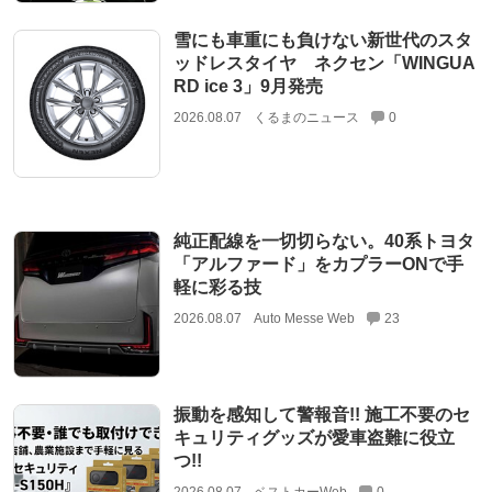
雪にも車重にも負けない新世代のスタ
ッドレスタイヤ ネクセン「WINGUA
RD ice 3」9月発売
2026.08.07
くるまのニュース
0
純正配線を一切切らない。40系トヨタ
「アルファード」をカプラーONで手
軽に彩る技
2026.08.07
Auto Messe Web
23
振動を感知して警報音!! 施工不要のセ
キュリティグッズが愛車盗難に役立
つ!!