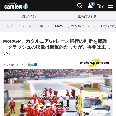
carview!
検索
通知
i
ログイン
ID新規取得
トップ
ニュース
スポーツ
MotoGP、カタルニアGPレース続行
MotoGP、カタルニアGPレース続行の判断を擁護
「クラッシュの映像は衝撃的だったが、再開は正し
い」
2026.05.20 15:17
掲載
17