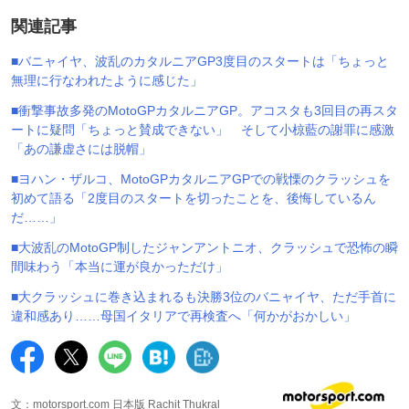
関連記事
■バニャイヤ、波乱のカタルニアGP3度目のスタートは「ちょっと
無理に行なわれたように感じた」
■衝撃事故多発のMotoGPカタルニアGP。アコスタも3回目の再スタ
ートに疑問「ちょっと賛成できない」 そして小椋藍の謝罪に感激
「あの謙虚さには脱帽」
■ヨハン・ザルコ、MotoGPカタルニアGPでの戦慄のクラッシュを
初めて語る「2度目のスタートを切ったことを、後悔しているん
だ……」
■大波乱のMotoGP制したジャンアントニオ、クラッシュで恐怖の瞬
間味わう「本当に運が良かっただけ」
■大クラッシュに巻き込まれるも決勝3位のバニャイヤ、ただ手首に
違和感あり……母国イタリアで再検査へ「何かがおかしい」
文：motorsport.com 日本版 Rachit Thukral