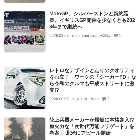
MotoGP、シルバーストンと契約延
長。イギリスGP開催を少なくとも202
8年まで継続へ
2026.08.07
motorsport.com 日本版
1
レトロなデザインと走りのクオリティ
を両立！ ワークの「シーカーFD」な
ら令和のクルマも平成ストリートに激
変!?
2026.08.07
ベストカーWeb
3
陸上兵器メーカーが艦艇に本格参入!?
重火力な「次世代万能フリゲート」を
考案！ 北米にアピール開始