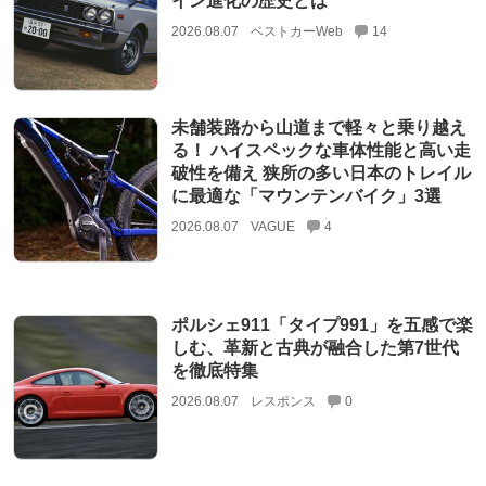
イン進化の歴史とは
2026.08.07
ベストカーWeb
14
未舗装路から山道まで軽々と乗り越え
る！ ハイスペックな車体性能と高い走
破性を備え 狭所の多い日本のトレイル
に最適な「マウンテンバイク」3選
2026.08.07
VAGUE
4
ポルシェ911「タイプ991」を五感で楽
しむ、革新と古典が融合した第7世代
を徹底特集
2026.08.07
レスポンス
0