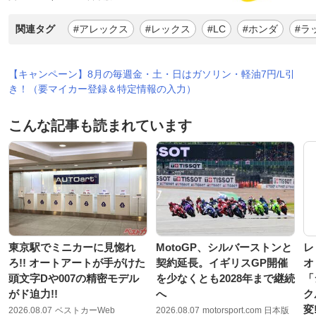
関連タグ
#アレックス
#レックス
#LC
#ホンダ
#ラ
【キャンペーン】8月の毎週金・土・日はガソリン・軽油7円/L引
き！（要マイカー登録＆特定情報の入力）
こんな記事も読まれています
東京駅でミニカーに見惚れ
MotoGP、シルバーストンと
レ
ろ!! オートアートが手がけた
契約延長。イギリスGP開催
オ
頭文字Dや007の精密モデル
を少なくとも2028年まで継続
「
がド迫力!!
へ
ク
変
2026.08.07
ベストカーWeb
2026.08.07
motorsport.com 日本版