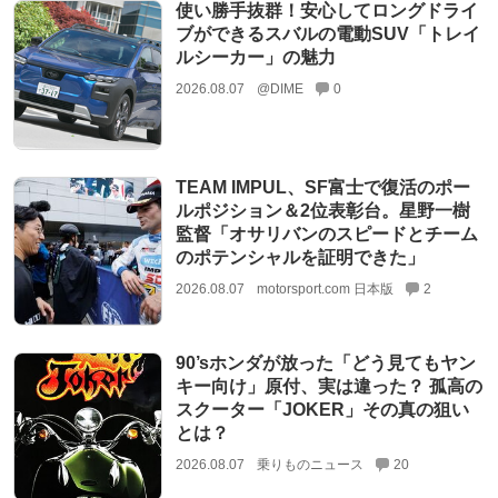
使い勝手抜群！安心してロングドライ
ブができるスバルの電動SUV「トレイ
ルシーカー」の魅力
2026.08.07
@DIME
0
TEAM IMPUL、SF富士で復活のポー
ルポジション＆2位表彰台。星野一樹
監督「オサリバンのスピードとチーム
のポテンシャルを証明できた」
2026.08.07
motorsport.com 日本版
2
90’sホンダが放った「どう見てもヤン
キー向け」原付、実は違った？ 孤高の
スクーター「JOKER」その真の狙い
とは？
2026.08.07
乗りものニュース
20