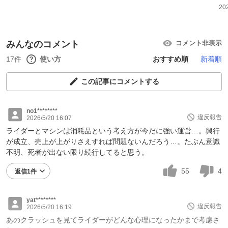
20
みんなのコメント
コメント非表示
17件
使い方
おすすめ順
新着順
この記事にコメントする
no1********
違反報告
2026/5/20 16:07
ライダーとマシンは消耗品という考え方が今だに強い運営…。興行
が成立、売上が上がりさえすれば問題ないんだろう…。たぶん意識
不明、死者が出ない限り続行してると思う。
55
4
返信1件
yat********
違反報告
2026/5/20 16:19
あのクラッシュを見てライダーがどんな心理になったかまで考慮さ