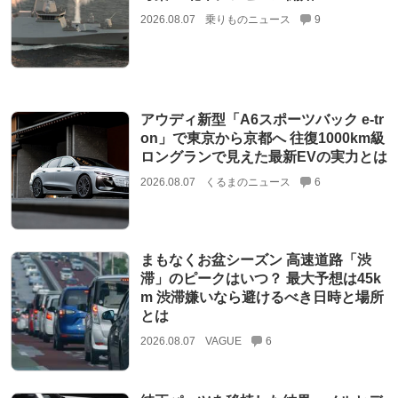
2026.08.07
乗りものニュース
9
アウディ新型「A6スポーツバック e-tr
on」で東京から京都へ 往復1000km級
ロングランで見えた最新EVの実力とは
2026.08.07
くるまのニュース
6
まもなくお盆シーズン 高速道路「渋
滞」のピークはいつ？ 最大予想は45k
m 渋滞嫌いなら避けるべき日時と場所
とは
2026.08.07
VAGUE
6