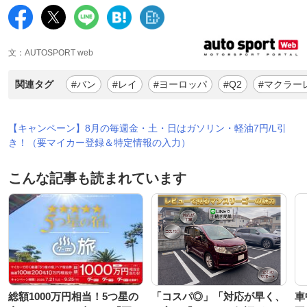
文：AUTOSPORT web
関連タグ
#バン
#レイ
#ヨーロッパ
#Q2
#マクラー
【キャンペーン】8月の毎週金・土・日はガソリン・軽油7円/L引
き！（要マイカー登録＆特定情報の入力）
こんな記事も読まれています
総額1000万円相当！5つ星の
「コスパ◎」「対応が早く、
車