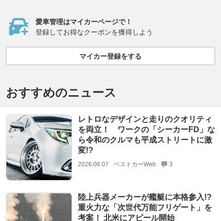
愛車管理はマイカーページで！
登録してお得なクーポンを獲得しよう
マイカー登録をする
おすすめのニュース
レトロなデザインと走りのクオリティ
を両立！ ワークの「シーカーFD」な
ら令和のクルマも平成ストリートに激
変!?
2026.08.07
ベストカーWeb
3
陸上兵器メーカーが艦艇に本格参入!?
重火力な「次世代万能フリゲート」を
考案！ 北米にアピール開始