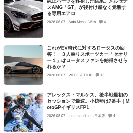
純正パーツを移植した結果。メルセデ
スAMG「GT」が後付け感なく覚醒す
る専用エアロ
2026.08.07
Auto Messe Web
4
これがEV時代に対するロータスの回
答！ ３人乗りスポーツカー「セオリ
ー１」はロータスファンを納得させら
れるか？
2026.08.07
WEB CARTOP
13
アレックス・マルケス、後半戦最初の
セッションで最速。小椋藍は7番手｜M
otoGPイギリスFP1
2026.08.07
motorsport.com 日本版
4