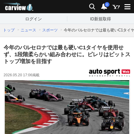
carview!
検索
通知
i
ログイン
ID新規取得
トップ
ニュース
スポーツ
今年のバルセロナでは最も硬いC1タイ
今年のバルセロナでは最も硬いC1タイヤを使用せ
ず、1段階柔らかい組み合わせに。ピレリはピットス
トップ増加を目指す
2026.05.20 17:06
掲載