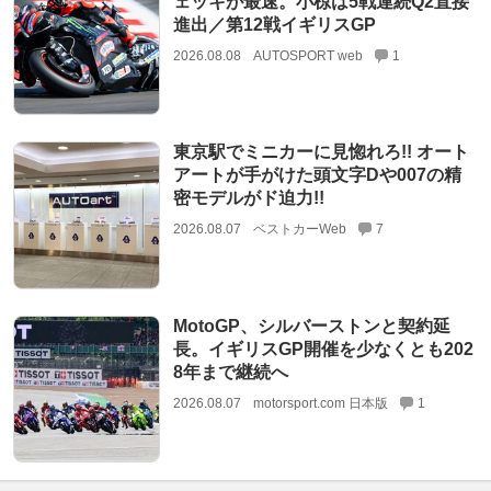
ェッキが最速。小椋は5戦連続Q2直接
進出／第12戦イギリスGP
2026.08.08
AUTOSPORT web
1
東京駅でミニカーに見惚れろ!! オート
アートが手がけた頭文字Dや007の精
密モデルがド迫力!!
2026.08.07
ベストカーWeb
7
MotoGP、シルバーストンと契約延
長。イギリスGP開催を少なくとも202
8年まで継続へ
2026.08.07
motorsport.com 日本版
1