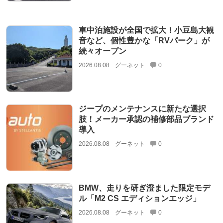
車中泊施設が全国で拡大！小豆島大観
音など、個性豊かな「RVパーク」が
続々オープン
2026.08.08
グーネット
0
ジープのメンテナンスに新たな選択
肢！メーカー承認の補修部品ブランド
導入
2026.08.08
グーネット
0
BMW、走りを研ぎ澄ました限定モデ
ル「M2 CS エディションエッジ」
2026.08.08
グーネット
0