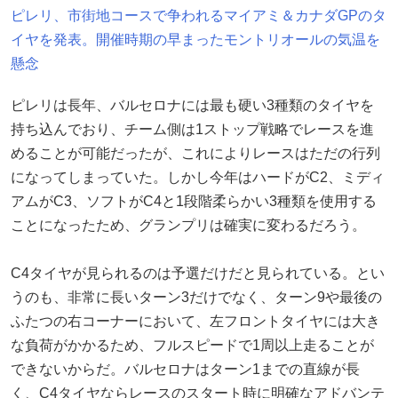
ピレリ、市街地コースで争われるマイアミ＆カナダGPのタ
イヤを発表。開催時期の早まったモントリオールの気温を
懸念
ピレリは長年、バルセロナには最も硬い3種類のタイヤを
持ち込んでおり、チーム側は1ストップ戦略でレースを進
めることが可能だったが、これによりレースはただの行列
になってしまっていた。しかし今年はハードがC2、ミディ
アムがC3、ソフトがC4と1段階柔らかい3種類を使用する
ことになったため、グランプリは確実に変わるだろう。
C4タイヤが見られるのは予選だけだと見られている。とい
うのも、非常に長いターン3だけでなく、ターン9や最後の
ふたつの右コーナーにおいて、左フロントタイヤには大き
な負荷がかかるため、フルスピードで1周以上走ることが
できないからだ。バルセロナはターン1までの直線が長
く、C4タイヤならレースのスタート時に明確なアドバンテ