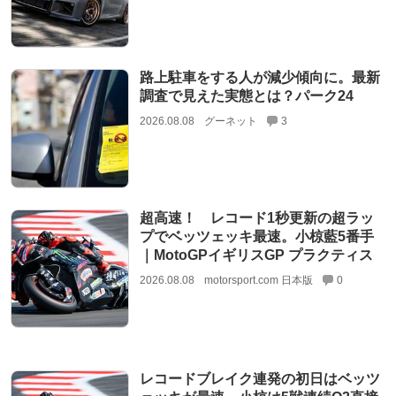
路上駐車をする人が減少傾向に。最新
調査で見えた実態とは？パーク24
2026.08.08
グーネット
3
超高速！ レコード1秒更新の超ラッ
プでベッツェッキ最速。小椋藍5番手
｜MotoGPイギリスGP プラクティス
2026.08.08
motorsport.com 日本版
0
レコードブレイク連発の初日はベッツ