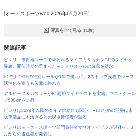
[オートスポーツweb 2026年05月20日]
写真を全て見る（1枚）
関連記事
ピレリ、市街地コースで争われるマイアミ＆カナダGPのタイヤを
発表。開催時期の早まったモントリオールの気温を懸念
F1モナコGPの特別ルールが1年で廃止に。2ストップ義務でレース
活性化を狙うも失敗に終わる
アルピーヌ＆ガスリーがF1雨用タイヤテストを実施。マニ・クール
で900kmを走行
ピレリは2029年以降のタイヤ供給にも関心。F1のための開発は市
販車製品にも活きると元現場責任者が語る
ピレリのモータースポーツ部門責任者マリオ・イゾラが退社へ。3
月からの後任者が発表に