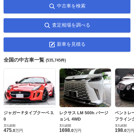
中古車を検索
査定相場を調べる
新車を見積る
全国の中古車一覧
(535,745件)
ジャガー Fタイプクーペ 3.
レクサス LM 500h バージ
ベントレ
0
ョンL 4WD
フライングス
支払総額
支払総額
支払総額
475
1698
198
.
0
.
0
.
0
万円
万円
万