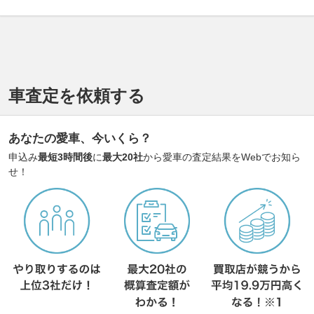
車査定を依頼する
あなたの愛車、今いくら？
申込み
最短3時間後
に
最大20社
から愛車の査定結果をWebでお知ら
せ！