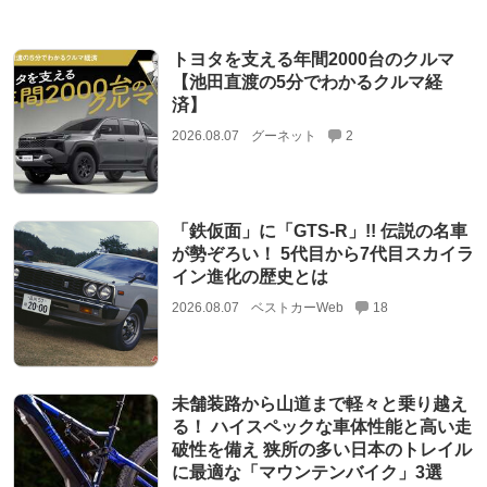
トヨタを支える年間2000台のクルマ
【池田直渡の5分でわかるクルマ経
済】
2026.08.07
グーネット
2
「鉄仮面」に「GTS-R」!! 伝説の名車
が勢ぞろい！ 5代目から7代目スカイラ
イン進化の歴史とは
2026.08.07
ベストカーWeb
18
未舗装路から山道まで軽々と乗り越え
る！ ハイスペックな車体性能と高い走
破性を備え 狭所の多い日本のトレイル
に最適な「マウンテンバイク」3選