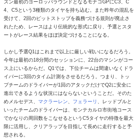
ズン最初のヨーロッパラウンドとなるモナコGPにC3、C
4、C5という3種類のタイヤを持ち込む。また​​昨年の混乱を
受けて、2回のピットストップを義務づける規則が廃止さ
れたため、レースはより伝統的な形式に戻り、予選とスタ
ートがレース結果をほぼ決定づけることになる。
しかし予選Q1はこれまで以上に厳しい戦いになるだろう。
今年は最初の18分間のセッションに、22台のマシンがコー
ス上にいるからだ。Q1では、下位チームは間違いなくドラ
イバーに3回のタイム計測をさせるだろう。つまり、トッ
プチームのドライバーが1回のアタックだけでQ2に安全に
進出できるような状況にはならないということだ。そのた
めメルセデス、
マクラーレン
、
フェラーリ
、レッドブルと
いったチームのドライバーは、モンテカルロ市街地コース
でかなりの周回数をこなせるというC5タイヤの特徴を最大
限に活用し、クリアラップを目指して長めに走行すると予
想される。