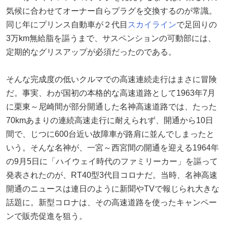
気候に合わせてオーナー自らプラグを交換するのが常識。
同じ年にプリンス自動車が２代目
スカイライン
で足回りの
3万km無給脂を謳うまで、サスペンションの可動部には、
定期的なグリスアップが必須だったのである。
そんな完成度の低いクルマでの高速連続走行はまさに冒険
だ。事実、わが国初の本格的な高速道路として1963年7月
に栗東～尼崎間が部分開通した名神高速道路では、たった
70kmあまりの連続高速走行に耐えられず、開通から10日
間で、じつに600台近い故障車が路肩に並んでしまったと
いう。そんな名神が、一宮～西宮間の開通を迎える1964年
の9月5日に「ハイウェイ時代のファミリーカー」を謳って
発表されたのが、RT40型3代目コロナだ。当時、名神高速
開通のニュースは連日のように新聞やTVで報じられ大きな
話題に。新型コロナは、その高速道路を使ったキャンペー
ンで販売促進を狙う。