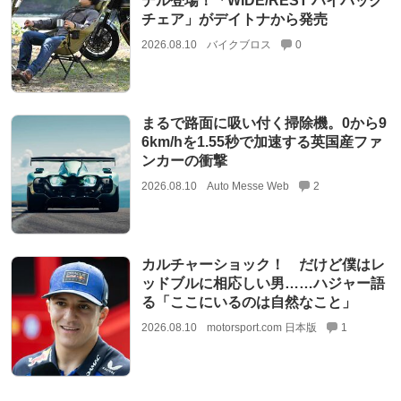
デル登場！「WIDE/REST ハイバック
チェア」がデイトナから発売
2026.08.10
バイクブロス
0
まるで路面に吸い付く掃除機。0から9
6km/hを1.55秒で加速する英国産ファ
ンカーの衝撃
2026.08.10
Auto Messe Web
2
カルチャーショック！ だけど僕はレ
ッドブルに相応しい男……ハジャー語
る「ここにいるのは自然なこと」
2026.08.10
motorsport.com 日本版
1