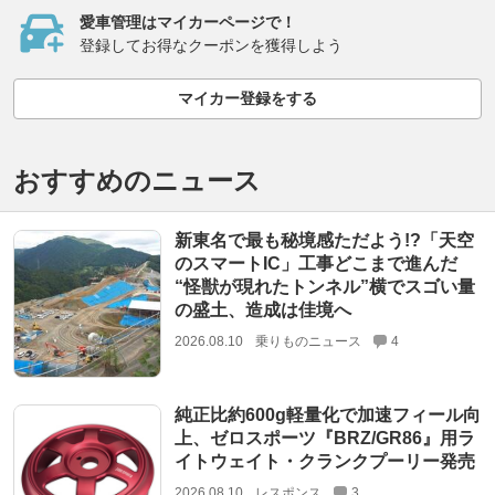
愛車管理はマイカーページで！
登録してお得なクーポンを獲得しよう
マイカー登録をする
おすすめのニュース
新東名で最も秘境感ただよう!?「天空
のスマートIC」工事どこまで進んだ
“怪獣が現れたトンネル”横でスゴい量
の盛土、造成は佳境へ
2026.08.10
乗りものニュース
4
純正比約600g軽量化で加速フィール向
上、ゼロスポーツ『BRZ/GR86』用ラ
イトウェイト・クランクプーリー発売
2026.08.10
レスポンス
3