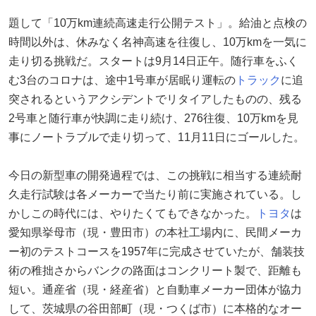
題して「10万km連続高速走行公開テスト」。給油と点検の
時間以外は、休みなく名神高速を往復し、10万kmを一気に
走り切る挑戦だ。スタートは9月14日正午。随行車をふく
む3台のコロナは、途中1号車が居眠り運転の
トラック
に追
突されるというアクシデントでリタイアしたものの、残る
2号車と随行車が快調に走り続け、276往復、10万kmを見
事にノートラブルで走り切って、11月11日にゴールした。
今日の新型車の開発過程では、この挑戦に相当する連続耐
久走行試験は各メーカーで当たり前に実施されている。し
かしこの時代には、やりたくてもできなかった。
トヨタ
は
愛知県挙母市（現・豊田市）の本社工場内に、民間メーカ
ー初のテストコースを1957年に完成させていたが、舗装技
術の稚拙さからバンクの路面はコンクリート製で、距離も
短い。通産省（現・経産省）と自動車メーカー団体が協力
して、茨城県の谷田部町（現・つくば市）に本格的なオー