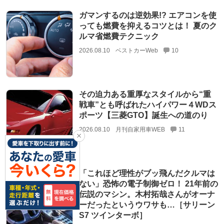
ガマンするのは逆効果!? エアコンを使
っても燃費を抑えるコツとは！ 夏のク
ルマ省燃費テクニック
2026.08.10
ベストカーWeb
10
その迫力ある重厚なスタイルから“重
戦車”とも呼ばれたハイパワー４WDス
ポーツ【三菱GTO】誕生への道のり
2026.08.10
月刊自家用車WEB
11
「これほど理性がブッ飛んだクルマは
ない」恐怖の電子制御ゼロ！ 21年前の
伝説のマシン。木村拓哉さんがオーナ
ーだったというウワサも…［サリーン
S7 ツインターボ］