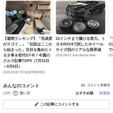
【週間ランキング】「完成度
22インチまで履ける実力。ト
「
がスゴイ…」「伝説はここか
ヨタRAV4で試したホイール
の
ら始まった」注目を集めたト
サイズ別のリアルな限界値
で
ヨタ車＆初代GT-R！今週の
2026.08.07
Auto Messe Web
20
クルマ記事TOP5（7月31日
～8月6日）
2026.08.08
月刊自家用車WEB
みんなのコメント
コメント非表示
13件
使い方
おすすめ順
新着順
この記事にコメントする