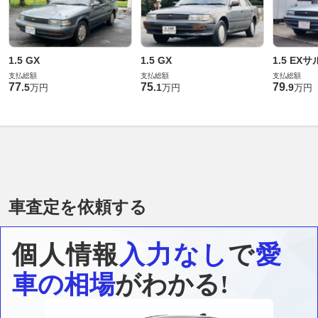
1.5 GX
1.5 GX
1.5 EX
支払総額
支払総額
支払総額
77
75
79
.
5
.
1
.
9
万円
万円
万円
車査定を依頼する
個人情報
入力なし
で
愛
車の相場
がわかる!