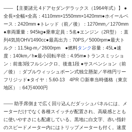
―― 【主要諸元 4ドアセダンデラックス（1964年式）】 ●
全長×全幅×全高：4110mm×1550mm×1420mm●ホイールベ
ース：2420mm ●トレッド（前／後）：1270mm／1270mm
●車両重量：945kg●乗車定員：5名●エンジン（2R型）：直
列4気筒OHV1490cc●最高出力：70PS／5000rpm●最大ト
ルク：11.5kg-m／2600rpm ●燃料
タンク
容量：45L●速
度：140km／h●最小回転半径：4.95m●トランスミッショ
ン：前進3段フルシンクロ、後進1段 ●サスペンション（前
／後）：ダブルウィッシュボーン式独立懸架／半楕円リー
フリジッド●タイヤ：5.60-13 4PR ◎新車当時価格（東京
地区）：64万4000円
―― 助手席側まで広く回り込んだダッシュパネルには、メ
ーターだけでなく各種スイッチが配置され、高級感ととも
に使いやすさにも配慮している。黒地に白文字、赤い指針
のスピードメーター内にはトリップメーターも付く。速度