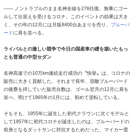
―― ノントラブルのまま名神全線を276往復。無事にゴー
ルして出迎えを受けるコロナ。このイベントの効果は大き
く、その年の12月には月販8400台あまりを売り、
ブルーバ
ード
に肩を並べる。
ライバルとの激しい競争で今日の国産車の礎を築いたもっ
とも普通の中型セダン
名神高速での10万km連続走行成功の〝快挙〟は、コロナの
販売に大きく貢献した。それまで長年、宿敵ブルーバード
の後塵を拝していた販売台数は、ゴール翌月の12月に肩を
並べ、明けて1965年の1月には、初めて逆転している。
そもそも、1955年に誕生した初代クラウンに次ぐモデルと
して1957年に初代コロナが誕生したのは、ブルーバードの
前身となるダットサンに対抗するためだった。マイカー需