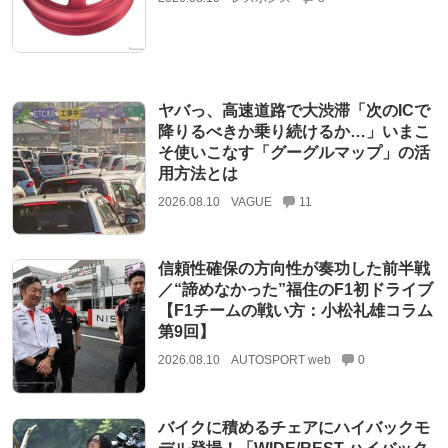
ヤバっ、高速道路で大渋滞「次のICで
降りるべきか乗り続けるか…」いまこ
そ使いこなす「グーグルマップ」の活
用方法とは
2026.08.10
VAGUE
11
信頼性確保の方向性が奏功した前半戦
／“諦めなかった”福住のF1初ドライブ
【F1チームの戦い方：小松礼雄コラム
第9回】
2026.08.10
AUTOSPORT web
0
バイクに積めるチェアにハイバックモ