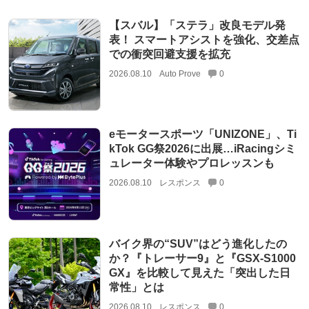
【スバル】「ステラ」改良モデル発
表！ スマートアシストを強化、交差点
での衝突回避支援を拡充
2026.08.10
Auto Prove
0
eモータースポーツ「UNIZONE」、Ti
kTok GG祭2026に出展…iRacingシミ
ュレーター体験やプロレッスンも
2026.08.10
レスポンス
0
バイク界の“SUV”はどう進化したの
か？『トレーサー9』と『GSX-S1000
GX』を比較して見えた「突出した日
常性」とは
2026.08.10
レスポンス
0