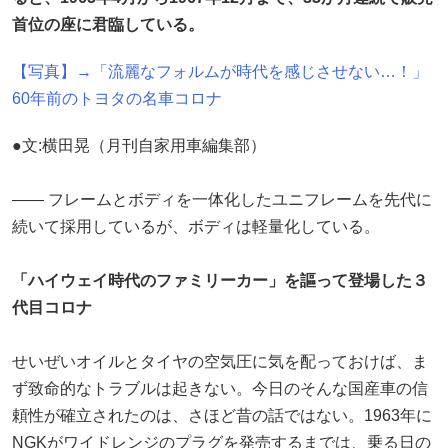
首位の座に君臨している。
【写真】→「流麗なフォルムが時代を感じさせない…！」
60年前のトヨタの名車コロナ
●文:横田晃（月刊自家用車編集部）
―― フレームとボディを一体化したユニフレームを先代に
続いて採用しているが、ボディは軽量化している。
「ハイウェイ時代のファミリーカー」を謳って登場した３
代目コロナ
せいぜいオイルとタイヤの空気圧に気を配っておけば、ま
ず致命的なトラブルは起きない。今日のそんな国産車の信
頼性が確立されたのは、さほど昔の話ではない。1963年に
NGKがワイドレンジのプラグを発売するまでは、乗る日の