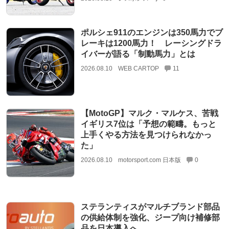
ポルシェ911のエンジンは350馬力でブ
レーキは1200馬力！ レーシングドラ
イバーが語る「制動馬力」とは
2026.08.10
WEB CARTOP
11
【MotoGP】マルク・マルケス、苦戦
イギリス7位は「予想の範疇。もっと
上手くやる方法を見つけられなかっ
た」
2026.08.10
motorsport.com 日本版
0
ステランティスがマルチブランド部品
の供給体制を強化、ジープ向け補修部
品を日本導入へ