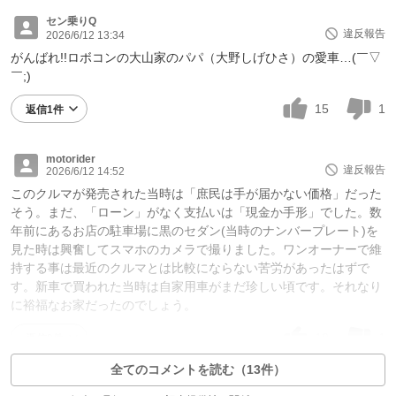
セン乗りQ
違反報告
2026/6/12 13:34
がんばれ!!ロボコンの大山家のパパ（大野しげひさ）の愛車…(￣▽
￣;)
15
1
返信1件
motorider
違反報告
2026/6/12 14:52
このクルマが発売された当時は「庶民は手が届かない価格」だった
そう。まだ、「ローン」がなく支払いは「現金か手形」でした。数
年前にあるお店の駐車場に黒のセダン(当時のナンバープレート)を
見た時は興奮してスマホのカメラで撮りました。ワンオーナーで維
持する事は最近のクルマとは比較にならない苦労があったはずで
す。新車で買われた当時は自家用車がまだ珍しい頃です。それなり
に裕福なお家だったのでしょう。
10
1
返信0件
全てのコメントを読む（13件）