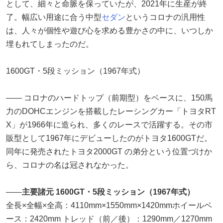
として、細々と命脈を保っていたが、2021年に生産が終
了。幅広い用途に合う中型
セダン
というコロナの汎用性
は、人々が個性や遊び心を求める豊かさの中に、いつしか
埋もれてしまったのだ。
1600GT・5段ミッション（1967年式）
―― コロナのハードトップ（前期型）をベースに、150馬
力のDOHCエンジンを搭載したレーシングカー「トヨタRT
X」が1966年に造られ、多くのレースで活躍する。その市
販型として1967年にデビューしたのがトヨタ1600GTだ。
同年に発売されたトヨタ2000GT の弟分という位置づけか
ら、コロナの名は冠されなかった。
――
主要諸元 1600GT・5段ミッション（1967年式）
︎全長×全幅×全高：4110mm×1550mm×1420mm︎ホイールベ
ース：2420mm ︎トレッド（前／後）：1290mm／1270mm ︎