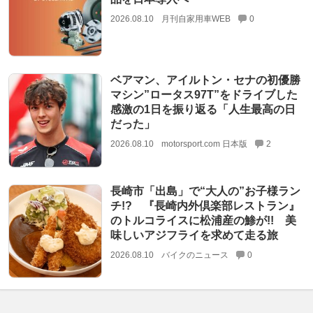
2026.08.10
月刊自家用車WEB
0
ベアマン、アイルトン・セナの初優勝
マシン”ロータス97T”をドライブした
感激の1日を振り返る「人生最高の日
だった」
2026.08.10
motorsport.com 日本版
2
長崎市「出島」で“大人の”お子様ラン
チ!? 『長崎内外倶楽部レストラン』
のトルコライスに松浦産の鯵が!! 美
味しいアジフライを求めて走る旅
2026.08.10
バイクのニュース
0