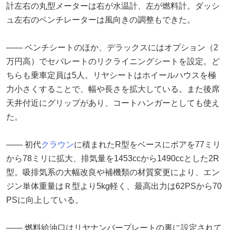
計左右の丸型メーターは右が水温計、左が燃料計。ダッシ
ュ左右のベンチレーターは風向きの調整もできた。
―― ベンチシートのほか、デラックスにはオプション（2
万円高）でセパレートのリクライニングシートを設定。ど
ちらも乗車定員は5人。リヤシートはホイールハウスを極
力小さくすることで、幅や長さを拡大している。また後席
天井付近にグリップがあり、コートハンガーとしても使え
た。
―― 初代
クラウン
に積まれたR型をベースにボアを77ミリ
から78ミリに拡大、排気量を1453ccから1490ccとした2R
型。吸排気系の大幅改良や補機類の材質変更により、エン
ジン単体重量はＲ型より5kg軽く、最高出力は62PSから70
PSに向上している。
―― 燃料給油口はリヤナンバープレートの裏に設定されて