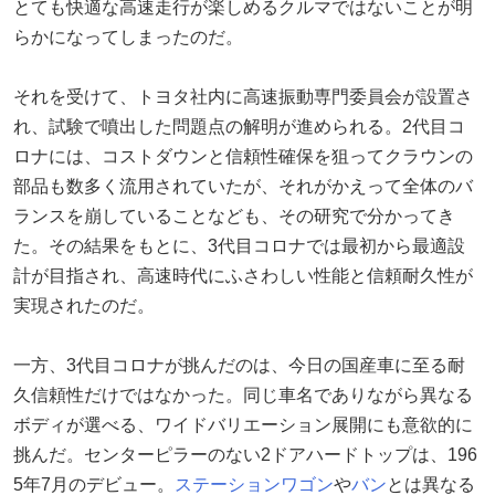
とても快適な高速走行が楽しめるクルマではないことが明
らかになってしまったのだ。
それを受けて、トヨタ社内に高速振動専門委員会が設置さ
れ、試験で噴出した問題点の解明が進められる。2代目コ
ロナには、コストダウンと信頼性確保を狙ってクラウンの
部品も数多く流用されていたが、それがかえって全体のバ
ランスを崩していることなども、その研究で分かってき
た。その結果をもとに、3代目コロナでは最初から最適設
計が目指され、高速時代にふさわしい性能と信頼耐久性が
実現されたのだ。
一方、3代目コロナが挑んだのは、今日の国産車に至る耐
久信頼性だけではなかった。同じ車名でありながら異なる
ボディが選べる、ワイドバリエーション展開にも意欲的に
挑んだ。センターピラーのない2ドアハードトップは、196
5年7月のデビュー。
ステーションワゴン
や
バン
とは異なる