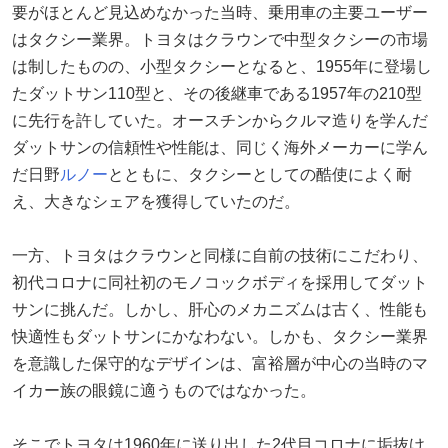
要がほとんど見込めなかった当時、乗用車の主要ユーザー
はタクシー業界。トヨタはクラウンで中型タクシーの市場
は制したものの、小型タクシーとなると、1955年に登場し
たダットサン110型と、その後継車である1957年の210型
に先行を許していた。オースチンからクルマ造りを学んだ
ダットサンの信頼性や性能は、同じく海外メーカーに学ん
だ日野
ルノー
とともに、タクシーとしての酷使によく耐
え、大きなシェアを獲得していたのだ。
一方、トヨタはクラウンと同様に自前の技術にこだわり、
初代コロナに同社初のモノコックボディを採用してダット
サンに挑んだ。しかし、肝心のメカニズムは古く、性能も
快適性もダットサンにかなわない。しかも、タクシー業界
を意識した保守的なデザインは、富裕層が中心の当時のマ
イカー族の眼鏡に適うものではなかった。
そこでトヨタは1960年に送り出した2代目コロナに垢抜け