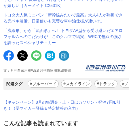
が嬉しい［カーメイト CX531K］
トヨタ大人気ミニバン「新幹線みたいで最高」大人4人が熟睡でき
る完ペキ装備。日常使いも完璧な車中泊仕様が凄いぞ。
「流線形」から「流面形」へ！ トヨダAA型から受け継いだエアロ
フォルムへのこだわりが、このクルマで結実。WRCで無双の強さ
を誇ったスペシャリティカー
文：月刊自家用車WEB 月刊自家用車編集部
関連タグ
#ブルーバード
#スカイライン
#トラック
#
【キャンペーン】8月の毎週金・土・日はガソリン・軽油7円/L引
き！（要マイカー登録＆特定情報の入力）
こんな記事も読まれています