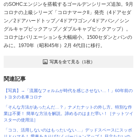
のSOHCエンジンを搭載するゴールデンシリーズ追加。9月
コロナの上級シリーズ「コロナマークII」発売（4ドアセダ
ン／2ドアハードトップ／4ドアワゴン／4ドアバン／シン
グルキャブピックアップ／ダブルキャブピックアップ）。
コロナはバリエーションを大幅縮小、1500セダンとバンの
みに。1970年（昭和45年）2月 4代目に移行。
写真を全て見る（1枚）
関連記事
【写真】→「流麗なフォルムが時代を感じさせない…！」60年前の
トヨタの名車コロナ
「そんな方法があったんだ…？」ナメたナットの外し方。特別な作
業は不要！ 簡単な方法を解説。諦めるのはまだ早い！［ナットツイ
スターの使用法］
「ココ、活用しないのはもったいない…」デッドスペースにスッポ
リとハマる！ 愛車をさりげなくバージョンアップ！ 目立たないの