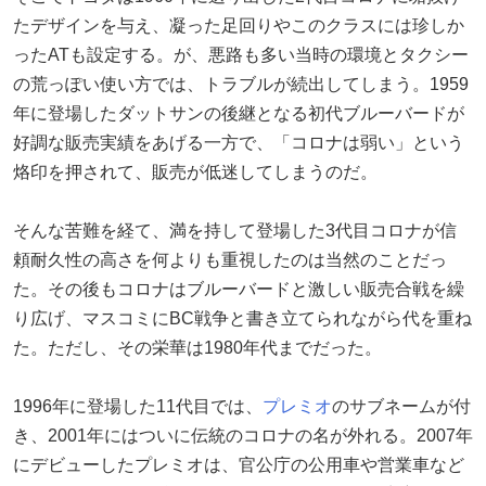
たデザインを与え、凝った足回りやこのクラスには珍しか
ったATも設定する。が、悪路も多い当時の環境とタクシー
の荒っぽい使い方では、トラブルが続出してしまう。1959
年に登場したダットサンの後継となる初代ブルーバードが
好調な販売実績をあげる一方で、「コロナは弱い」という
烙印を押されて、販売が低迷してしまうのだ。
そんな苦難を経て、満を持して登場した3代目コロナが信
頼耐久性の高さを何よりも重視したのは当然のことだっ
た。その後もコロナはブルーバードと激しい販売合戦を繰
り広げ、マスコミにBC戦争と書き立てられながら代を重ね
た。ただし、その栄華は1980年代までだった。
1996年に登場した11代目では、
プレミオ
のサブネームが付
き、2001年にはついに伝統のコロナの名が外れる。2007年
にデビューしたプレミオは、官公庁の公用車や営業車など