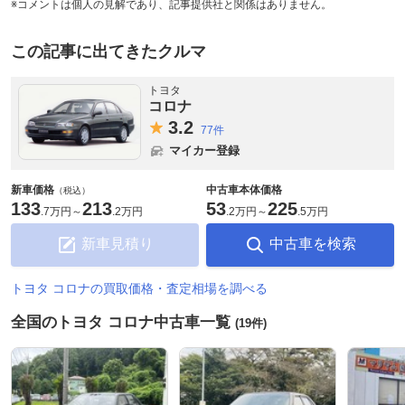
※コメントは個人の見解であり、記事提供社と関係はありません。
この記事に出てきたクルマ
トヨタ
コロナ
3.
2
77件
マイカー登録
新車価格
中古車本体価格
（税込）
133
213
53
225
.
7万円
～
.
2万円
.
2万円
～
.
5万円
新車見積り
中古車を検索
トヨタ コロナの買取価格・査定相場を調べる
全国のトヨタ コロナ中古車一覧
(19件)