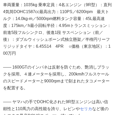
車両重量：1035kg ︎乗車定員：4名︎エンジン（9R型）：直列
4気筒DOHC1587cc︎最高出力：110PS／6200rpm ︎最大ト
ルク：14.0kg-m／5000rpm︎燃料タンク容量：45L︎最高速
度：175km／h︎最小回転半径：4.95m︎トランスミッション：
前進5段フルシンクロ、後進1段 ︎サスペンション（前／
後）：ダブルウィッシュボーン式独立懸架／半楕円リーフ
リジッド︎タイヤ：6.45S14 4PR ○価格（東京地区）：1
00万円
―― 1600GTのインパネは反射を防ぐため、艶消しブラッ
クを採用。４連メーターを採用し、200km/hフルスケール
のスピードメーターと9000rpmまで刻まれたタコメーター
を配置する。
―― ヤマハの手でDOHC化された9R型エンジンは高い信
頼性と110馬力の高性能を誇り、レビンや
セリカ
など後の