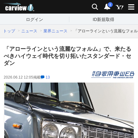
carview!
検索
通知
i
ログイン
ID新規取得
トップ
ニュース
業界ニュース
「アローラインという流麗なフォル
「アローラインという流麗なフォルム」で、来たる
べきハイウェイ時代を切り拓いたスタンダード・セ
ダン
2026.06.12 12:05
掲載
13