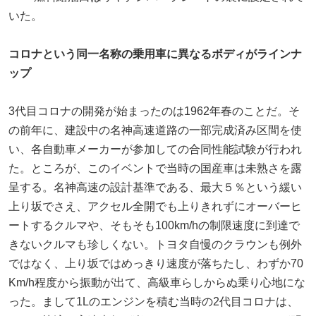
いた。
コロナという同一名称の乗用車に異なるボディがラインナ
ップ
3代目コロナの開発が始まったのは1962年春のことだ。そ
の前年に、建設中の名神高速道路の一部完成済み区間を使
い、各自動車メーカーが参加しての合同性能試験が行われ
た。ところが、このイベントで当時の国産車は未熟さを露
呈する。名神高速の設計基準である、最大５％という緩い
上り坂でさえ、アクセル全開でも上りきれずにオーバーヒ
ートするクルマや、そもそも100km/hの制限速度に到達で
きないクルマも珍しくない。トヨタ自慢のクラウンも例外
ではなく、上り坂ではめっきり速度が落ちたし、わずか70
Km/h程度から振動が出て、高級車らしからぬ乗り心地にな
った。まして1Lのエンジンを積む当時の2代目コロナは、