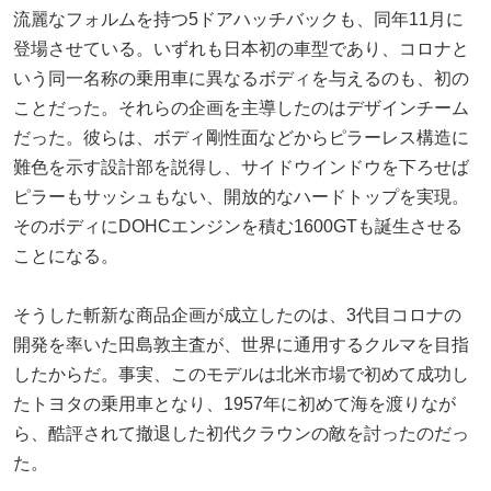
流麗なフォルムを持つ5ドアハッチバックも、同年11月に
登場させている。いずれも日本初の車型であり、コロナと
いう同一名称の乗用車に異なるボディを与えるのも、初の
ことだった。それらの企画を主導したのはデザインチーム
だった。彼らは、ボディ剛性面などからピラーレス構造に
難色を示す設計部を説得し、サイドウインドウを下ろせば
ピラーもサッシュもない、開放的なハードトップを実現。
そのボディにDOHCエンジンを積む1600GTも誕生させる
ことになる。
そうした斬新な商品企画が成立したのは、3代目コロナの
開発を率いた田島敦主査が、世界に通用するクルマを目指
したからだ。事実、このモデルは北米市場で初めて成功し
たトヨタの乗用車となり、1957年に初めて海を渡りなが
ら、酷評されて撤退した初代クラウンの敵を討ったのだっ
た。