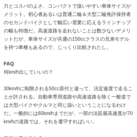
力とコスパのよさ、コンパクトで扱いやすい車体サイズが
メリット。初心者あるいは普通二輪＆大型二輪免許保持者
のセカンドバイクとして幅広い需要に応えるラインナップ
の幅も特徴だ。高速道路を走れないことは数少ないデメリ
ットだが、車体サイズが共通の150ccクラスの兄弟モデル
を持つ車種もあるので、じっくり比較されたし。
FAQ
何km/h出していいの？
30km/hに制限される50cc原付と違って、法定速度で走るこ
とが許される。自動車専用道路や高速道路を除く一般道で
は大型バイクやクルマと同じ扱いということになるわけ
だ。一般的には60km/hまでだが、一部の法廷最高速度が70
km/hの道路では、それを遵守すればいい。