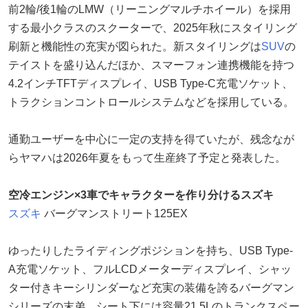
前2輪/後1輪のLMW（リーニングマルチホイール）を採用
する最小クラスのスクーターで、2025年秋にスタイリング
刷新と機能性の充実が図られた。新スタイリングは
SUV
の
テイストを盛り込んだほか、スマーフォン連携機能を持つ
4.2インチTFTディスプレイ、USB Type-C充電ソケット、
トラクションコントロールシステムなどを採用している。
通勤ユーザーを中心に一定の支持を得ていたが、残念なが
らヤマハは2026年夏をもって生産終了予定と発表した。
空冷エンジン×3車でキャラクターを作り分けるスズキ
スズキ
バーグマンストリート125EX
ゆったりしたライディングポジションを持ち、USB Type-
A充電ソケット、フルLCDメーターディスプレイ、シャッ
ター付きキーシリンダーなど充実の装備を誇るバーグマン
シリーズの末弟。シート下には容量21.5Lのトランクスペー