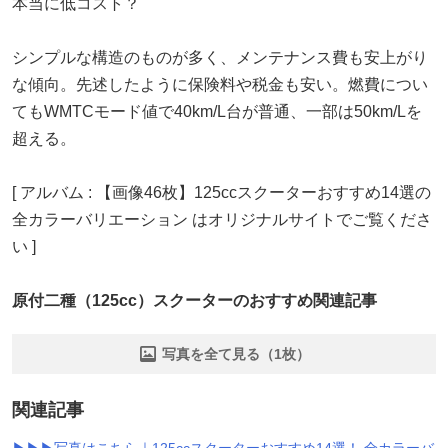
本当に低コスト？
シンプルな構造のものが多く、メンテナンス費も安上がり
な傾向。先述したように保険料や税金も安い。燃費につい
てもWMTCモード値で40km/L台が普通、一部は50km/Lを
超える。
[ アルバム : 【画像46枚】125ccスクーターおすすめ14選の
全カラーバリエーション はオリジナルサイトでご覧くださ
い ]
原付二種（125cc）スクーターのおすすめ関連記事
写真を全て見る（1枚）
関連記事
▶▶▶写真はこちら｜125ccスクーターおすすめ14選！ 全カラーバ