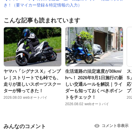
き！（要マイカー登録＆特定情報の入力）
こんな記事も読まれています
ヤマハ「シグナス X」インプ
生活道路の法定速度が30km/
ス
レ｜ストリートでも峠でも、
hへ！ 2026年9月1日施行の新
S
走りが楽しいスポーツスクー
しい交通ルールを解説｜ライ
応
ターが帰ってきた！
ダーも知っておくべきポイン
プ
トをチェック！
2026.08.03
webオートバイ
20
2026.08.02
webオートバイ
みんなのコメント
コメント非表示