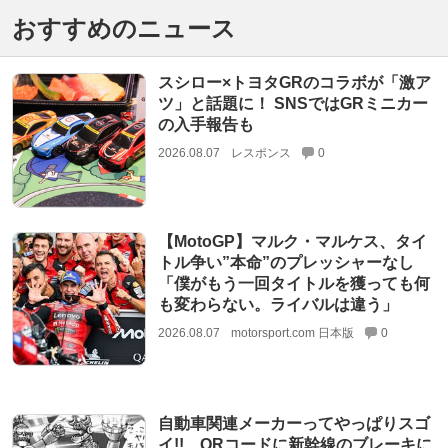
おすすめのニュース
スシロー×トヨタGRのコラボが「激ア
ツ」と話題に！ SNSではGRミニカー
の入手報告も
2026.08.07
レスポンス
0
【MotoGP】マルク・マルケス、タイ
トル争い”本命”のプレッシャーなし
「僕がもう一回タイトルを獲っても何
も変わらない。ライバルは違う」
2026.08.07
motorsport.com 日本版
0
自動車関連メーカーってやっぱりスゴ
イ!! QRコードに新幹線のブレーキに