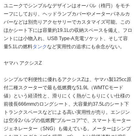
ユニークでシンプルなデザインはオーバル（楕円）をモチ
ーフにしており、ヘッドランプカバーやメーターパネルカ
バーなどは別売りアクセサリーでカスタマイズ可能。この
ほかシート下には容量約19.1Lの収納スペースを備え、フロ
ントには小物入れ、USB Type-A充電ソケット、そして容
量5.1Lの燃料
タンク
など実用性の追求にも余念がない。
ヤマハ アクシスZ
シンプルで利便性に優れるアクシスZは、ヤマハ製125cc原
付二種スクーターで最も低燃費な51.9L（WMTCモード
値）という経済性と、滑りにくく熱がこもりにくい仕様の
前後長666mmのロングシート、大容量約37.5Lのシート下
トランクスペースなどによる高い実用性が売り。エンジン
は空冷2バルブの低燃費“ブルーコア”で、スマートモーター
ジェネレーター（SNG）も備えている。メーターはシンプ