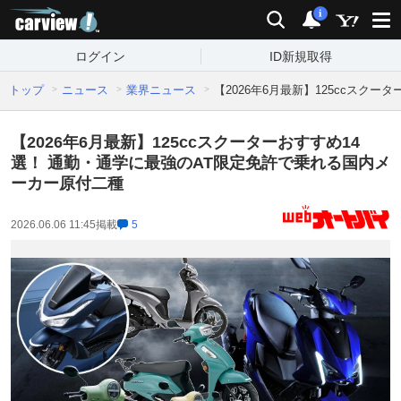
carview!
検索
通知
i
ログイン
ID新規取得
トップ
ニュース
業界ニュース
【2026年6月最新】125ccスク
【2026年6月最新】125ccスクーターおすすめ14
選！ 通勤・通学に最強のAT限定免許で乗れる国内メ
ーカー原付二種
2026.06.06 11:45
掲載
5