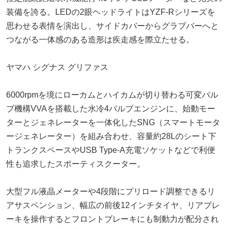
装備を誇る。LEDの2眼ヘッドライトはYZF-Rシリーズを
思わせる表情を演出し、サイドカバーからグラブバーへと
つながる一体感のある造形は疾走感を際立たせる。
ヤマハ シグナス グリファス
6000rpmを境にローカムとハイカムが切り替わる可変バル
ブ機構VVAを搭載した水冷4バルブエンジンに、始動モー
ターとジェネレーターを一体化したSNG（スマートモータ
ージェネレーター）を組み合わせ、容量約28Lのシート下
トランクスペースやUSB Type-A充電ソケットなどで利便
性も追求したスポーティスクーター。
大型フル液晶メーターや4段階にプリロード調整できるリ
アサスペンション、幅広の前後12インチタイヤ、リアブレ
ーキを操作するとフロントブレーキにも制動力が配分され