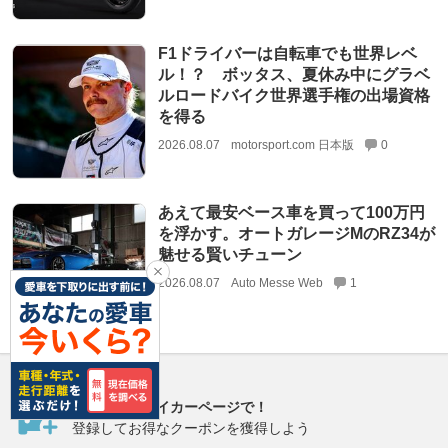
F1ドライバーは自転車でも世界レベ
ル！？ ボッタス、夏休み中にグラベ
ルロードバイク世界選手権の出場資格
を得る
2026.08.07
motorsport.com 日本版
0
あえて最安ベース車を買って100万円
を浮かす。オートガレージMのRZ34が
魅せる賢いチューン
2026.08.07
Auto Messe Web
1
愛車管理はマイカーページで！
登録してお得なクーポンを獲得しよう