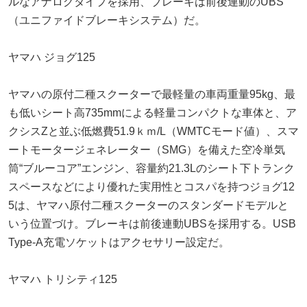
ルなアナログタイプを採用、ブレーキは前後連動のUBS
（ユニファイドブレーキシステム）だ。
ヤマハ ジョグ125
ヤマハの原付二種スクーターで最軽量の車両重量95kg、最
も低いシート高735mmによる軽量コンパクトな車体と、ア
クシスZと並ぶ低燃費51.9ｋｍ/L（WMTCモード値）、スマ
ートモータージェネレーター（SMG）を備えた空冷単気
筒“ブルーコア”エンジン、容量約21.3Lのシート下トランク
スペースなどにより優れた実用性とコスパを持つジョグ12
5は、ヤマハ原付二種スクーターのスタンダードモデルと
いう位置づけ。ブレーキは前後連動UBSを採用する。USB
Type-A充電ソケットはアクセサリー設定だ。
ヤマハ トリシティ125