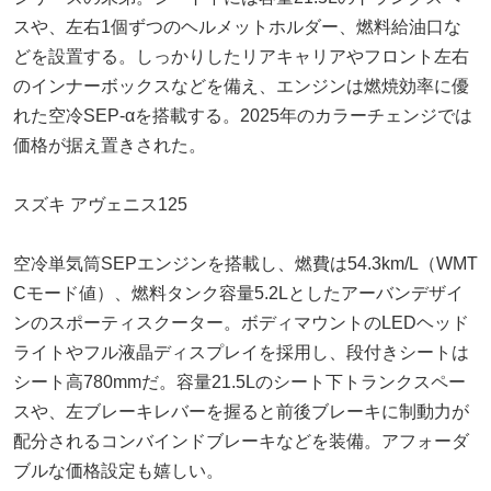
スや、左右1個ずつのヘルメットホルダー、燃料給油口な
どを設置する。しっかりしたリアキャリアやフロント左右
のインナーボックスなどを備え、エンジンは燃焼効率に優
れた空冷SEP-αを搭載する。2025年のカラーチェンジでは
価格が据え置きされた。
スズキ アヴェニス125
空冷単気筒SEPエンジンを搭載し、燃費は54.3km/L（WMT
Cモード値）、燃料タンク容量5.2Lとしたアーバンデザイ
ンのスポーティスクーター。ボディマウントのLEDヘッド
ライトやフル液晶ディスプレイを採用し、段付きシートは
シート高780mmだ。容量21.5Lのシート下トランクスペー
スや、左ブレーキレバーを握ると前後ブレーキに制動力が
配分されるコンバインドブレーキなどを装備。アフォーダ
ブルな価格設定も嬉しい。