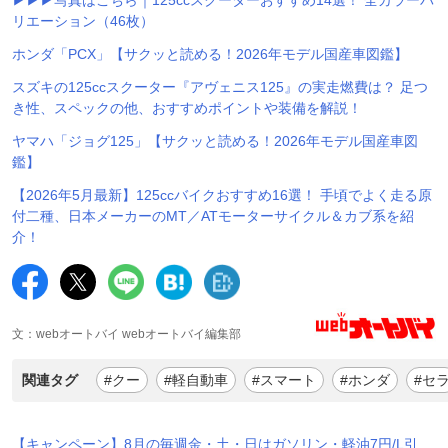
リエーション（46枚）
ホンダ「PCX」【サクッと読める！2026年モデル国産車図鑑】
スズキの125ccスクーター『アヴェニス125』の実走燃費は？ 足つ
き性、スペックの他、おすすめポイントや装備を解説！
ヤマハ「ジョグ125」【サクッと読める！2026年モデル国産車図
鑑】
【2026年5月最新】125ccバイクおすすめ16選！ 手頃でよく走る原
付二種、日本メーカーのMT／ATモーターサイクル＆カブ系を紹
介！
文：webオートバイ webオートバイ編集部
関連タグ
#クー
#軽自動車
#スマート
#ホンダ
#セ
【キャンペーン】8月の毎週金・土・日はガソリン・軽油7円/L引