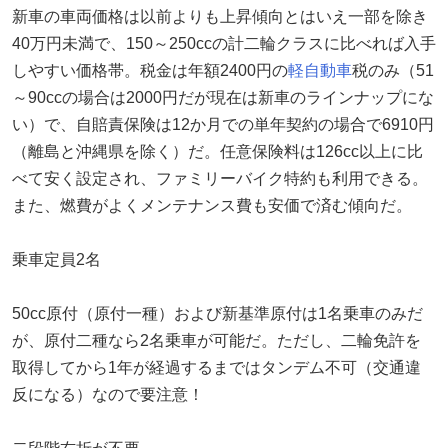
新車の車両価格は以前よりも上昇傾向とはいえ一部を除き
40万円未満で、150～250ccの計二輪クラスに比べれば入手
しやすい価格帯。税金は年額2400円の
軽自動車
税のみ（51
～90ccの場合は2000円だが現在は新車のラインナップにな
い）で、自賠責保険は12か月での単年契約の場合で6910円
（離島と沖縄県を除く）だ。任意保険料は126cc以上に比
べて安く設定され、ファミリーバイク特約も利用できる。
また、燃費がよくメンテナンス費も安価で済む傾向だ。
乗車定員2名
50cc原付（原付一種）および新基準原付は1名乗車のみだ
が、原付二種なら2名乗車が可能だ。ただし、二輪免許を
取得してから1年が経過するまではタンデム不可（交通違
反になる）なので要注意！