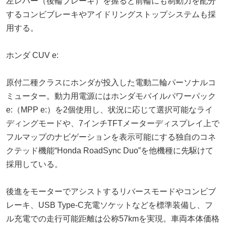
左レバー（後輪ブレーキ）を握ると前輪にも制動力を配分
するコンビブレーキやアイドリングストップシステムも採
用する。
ホンダ CUV e:
原付二種クラスにホンダが投入した電動二輪パーソナルコ
ミューター。動力用電源にはホンダモバイルパワーパック
e:（MPP e:）を2個使用し、状況に応じて選択可能なライ
ディングモードや、7インチTFTメーターディスプレイ上で
フルマップのナビゲーションを表示可能にする独自のコネ
クテッド機能“Honda RoadSync Duo”を他機種に先駆けて
採用している。
後進をモーターでアシストするリバースモードやコンビブ
レーキ、USB Type-C充電ソケットなどを標準装備し、フ
ル充電での走行可能距離は公称57kmを実現。車両本体価格