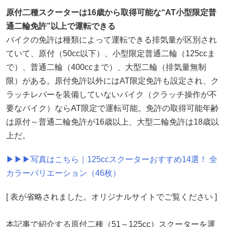
原付二種スクーターは16歳から取得可能な“AT小型限定普
通二輪免許”以上で運転できる
バイクの免許は種類によって運転できる排気量が区別され
ていて、原付（50cc以下）、小型限定普通二輪（125ccま
で）、普通二輪（400ccまで）、大型二輪（排気量無制
限）がある。原付免許以外にはAT限定免許も設定され、ク
ラッチレバーを装備していないバイク（クラッチ操作が不
要なバイク）ならAT限定で運転可能。免許の取得可能年齢
は原付～普通二輪免許が16歳以上、大型二輪免許は18歳以
上だ。
▶▶▶写真はこちら｜125ccスクーターおすすめ14選！ 全
カラーバリエーション（46枚）
[ 表が省略されました。オリジナルサイトでご覧ください ]
本記事で紹介する原付二種（51～125cc）スクーターを運