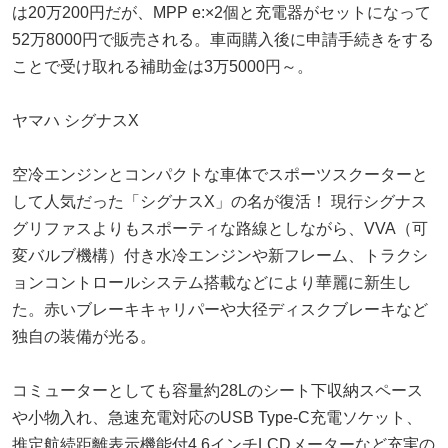
は20万200円だが、MPP e:×2個と充電器がセットになって
52万8000円で販売される。車両購入後に申請手続きをする
ことで受け取れる補助金は3万5000円～。
ヤマハ シグナスX
空冷エンジンとコンパクトな車体でスポーツスクーターと
して人気だった「シグナスX」の名が復活！ 現行シグナス
グリファスよりもスポーティな路線としながら、VVA（可
変バルブ機構）付き水冷エンジンや新フレーム、トラクシ
ョンコントロールシステム搭載などにより華麗に新生し
た。赤いブレーキキャリパーや大径ディスクブレーキなど
独自の装備が光る。
コミューターとしても容量約28Lのシート下収納スペース
や小物入れ、急速充電対応のUSB Type-C充電ソケット、
推定航続距離表示機能付4.6インチLCDメーターなど充実の