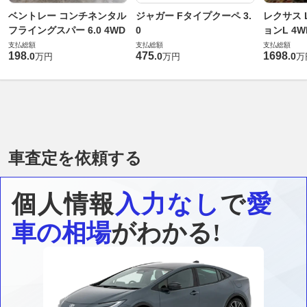
ベントレー コンチネンタル
ジャガー Fタイプクーペ 3.
レクサス L
フライングスパー 6.0 4WD
0
ョンL 4W
支払総額
支払総額
支払総額
198
475
1698
.
0
.
0
.
0
万円
万円
万
車査定を依頼する
個人情報
入力なし
で
愛
車の相場
がわかる!