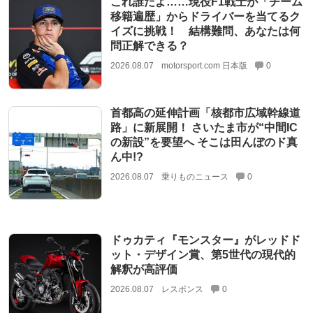
これ誰だよ……現役F1戦士が「チーム
移籍遍歴」からドライバーを当てるク
イズに挑戦！ 結構難問、あなたは何
問正解できる？
2026.08.07
motorsport.com 日本版
0
首都高の延伸計画「核都市広域幹線道
路」に新展開！ さいたま市が“中間IC
の新設”を要望へ そこは田んぼのド真
ん中!?
2026.08.07
乗りものニュース
0
ドゥカティ『モンスター』がレッドド
ット・デザイン賞、第5世代の現代的
解釈が高評価
2026.08.07
レスポンス
0