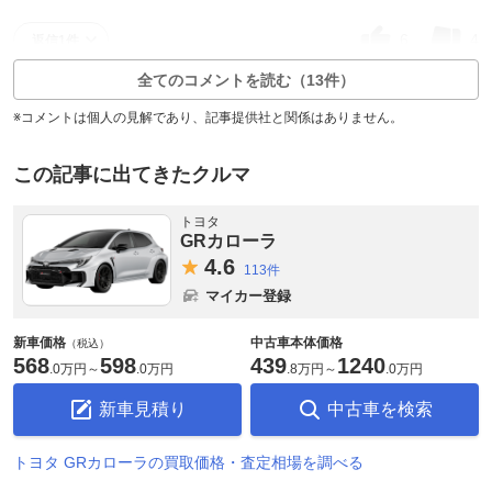
6
4
返信1件
全てのコメントを読む（13件）
※コメントは個人の見解であり、記事提供社と関係はありません。
この記事に出てきたクルマ
トヨタ
GRカローラ
4.
6
113件
マイカー登録
新車価格
中古車本体価格
（税込）
568
598
439
1240
.
0万円
～
.
0万円
.
8万円
～
.
0万円
新車見積り
中古車を検索
トヨタ GRカローラの買取価格・査定相場を調べる