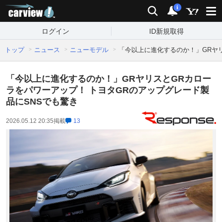
carview!
検索
通知
i
ログイン
ID新規取得
トップ
ニュース
ニューモデル
「今以上に進化するのか！」GRヤリ
「今以上に進化するのか！」GRヤリスとGRカロー
ラをパワーアップ！ トヨタGRのアップグレード製
品にSNSでも驚き
2026.05.12 20:35
掲載
13