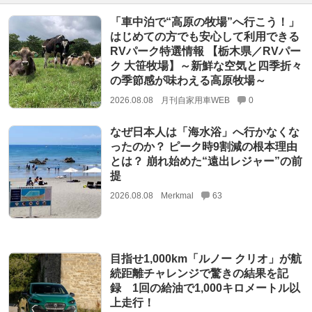
「車中泊で“高原の牧場”へ行こう！」
はじめての方でも安心して利用できる
RVパーク特選情報 【栃木県／RVパー
ク 大笹牧場】～新鮮な空気と四季折々
の季節感が味わえる高原牧場～
2026.08.08
月刊自家用車WEB
0
なぜ日本人は「海水浴」へ行かなくな
ったのか？ ピーク時9割減の根本理由
とは？ 崩れ始めた“遠出レジャー”の前
提
2026.08.08
Merkmal
63
目指せ1,000km「ルノー クリオ」が航
続距離チャレンジで驚きの結果を記
録 1回の給油で1,000キロメートル以
上走行！