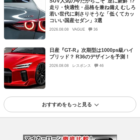
SUV人気の今だからこそ“逆に新鮮”!?
走り・快適性・品格を兼ね備え むしろ
若い世代に刺さりそうな「低くてカッ
コいい国産セダン」3選
2026.08.08
VAGUE
36
日産『GT-R』次期型は1000ps級ハイ
ブリッド？ R36のデザインを予測！
2026.08.08
レスポンス
46
おすすめをもっと見る