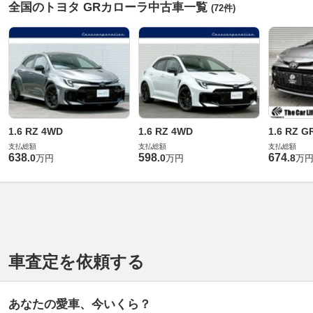
全国のトヨタ GRカローラ中古車一覧
(72件)
1.6 RZ 4WD
1.6 RZ 4WD
1.6 RZ G
支払総額
支払総額
支払総額
638
598
674
.
0
.
0
.
8
万円
万円
万
車査定を依頼する
あなたの愛車、今いくら？