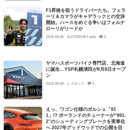
F1昇格を狙うドライバーたち。フェラ
ーリ＆カマラがキャデラックとの交渉
開始。ハースをめぐる争いはフォルナ
ローリがリードか
2026.08.08
AUTOSPORT web
0
ヤマハスポーツバイク専門店、北海道
に誕生…YSP札幌清田が8月8日オープ
ン
2026.08.08
レスポンス
5
えっ、ワゴン仕様のポルシェ「91
1」!? ポーランドのチューナーが“991.
2”のシューティングブレークを実車化
へ 2027年グッドウッドでの公開を目