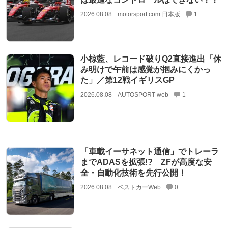
2026.08.08
motorsport.com 日本版
1
小椋藍、レコード破りQ2直接進出「休
み明けで午前は感覚が掴みにくかっ
た」／第12戦イギリスGP
2026.08.08
AUTOSPORT web
1
「車載イーサネット通信」でトレーラ
までADASを拡張!? ZFが高度な安
全・自動化技術を先行公開！
2026.08.08
ベストカーWeb
0