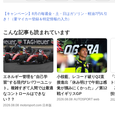
【キャンペーン】8月の毎週金・土・日はガソリン・軽油7円/L引
き！（要マイカー登録＆特定情報の入力）
こんな記事も読まれています
エネルギー管理を”自己学
小椋藍、レコード破りQ2直
「
習”する現代F1パワーユニッ
接進出「休み明けで午前は感
ト
ト。複雑すぎて人間では最適
覚が掴みにくかった」／第12
Z
なコントロールはできな
戦イギリスGP
技
い？？
2026.08.08
AUTOSPORT web
20
2026.08.08
motorsport.com 日本版