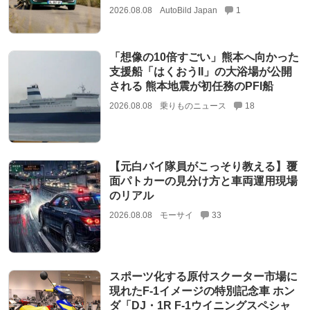
2026.08.08
AutoBild Japan
1
「想像の10倍すごい」熊本へ向かった
支援船「はくおうII」の大浴場が公開
される 熊本地震が初任務のPFI船
2026.08.08
乗りものニュース
18
【元白バイ隊員がこっそり教える】覆
面パトカーの見分け方と車両運用現場
のリアル
2026.08.08
モーサイ
33
スポーツ化する原付スクーター市場に
現れたF-1イメージの特別記念車 ホン
ダ「DJ・1R F-1ウイニングスペシャ