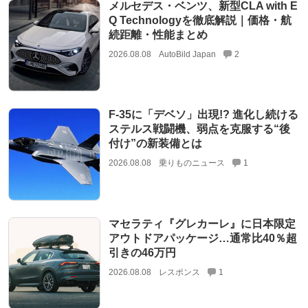
メルセデス・ベンツ、新型CLA with E
Q Technologyを徹底解説｜価格・航
続距離・性能まとめ
2026.08.08
AutoBild Japan
2
F-35に「デベソ」出現!? 進化し続ける
ステルス戦闘機、弱点を克服する“後
付け”の新装備とは
2026.08.08
乗りものニュース
1
マセラティ『グレカーレ』に日本限定
アウトドアパッケージ…通常比40％超
引きの46万円
2026.08.08
レスポンス
1