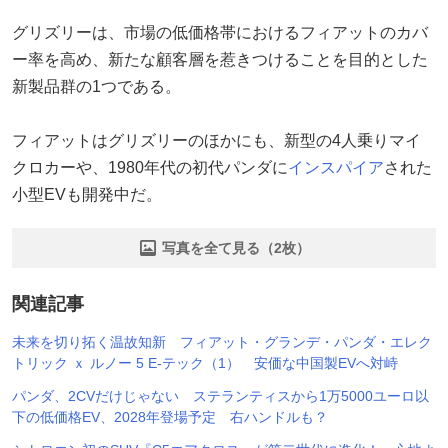
グリズリーは、市場の低価格帯におけるフィアットのカバ
ー率を高め、新たな顧客層を惹きつけることを目的とした
新製品群の1つである。
フィアットはグリズリーのほかにも、新型の4人乗りマイ
クロカーや、1980年代の初代パンダに
インスパイア
された
小型EVも開発中だ。
写真を全て見る（2枚）
関連記事
未来を切り拓く温故知新 フィアット・グランデ・パンダ・エレク
トリック ｘ ルノー 5 E-テック（1） 安価な中国製EVへ対峙
パンダ、2CVだけじゃない ステランティスから1万5000ユーロ以
下の低価格EV、2028年登場予定 右ハンドルも？