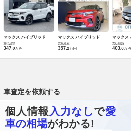
マックス ハイブリッド
マックス ハイブリッド
マックス
支払総額
支払総額
支払総額
347
357
403
.
0
.
2
.
0
万円
万円
万
車査定を依頼する
個人情報
入力なし
で
愛
車の相場
がわかる!