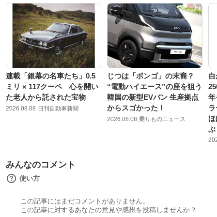
連載「銀幕の名車たち」0.5
じつは「ボンゴ」の末裔？
白
ミリ × 117クーペ 心を開い
“電動ハイエース”の座を狙う
2
た老人から託された宝物
韓国の新型EVバン 生産拠点
年
からスゴかった！
ラ
2026.08.08
日刊自動車新聞
ほ
2026.08.08
乗りものニュース
ぶ
20
みんなのコメント
使い方
この記事にはまだコメントがありません。
この記事に対するあなたの意見や感想を投稿しませんか？