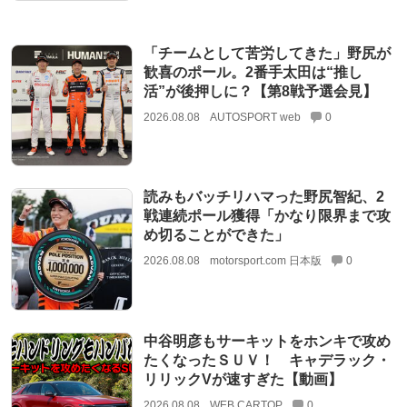
「チームとして苦労してきた」野尻が
歓喜のポール。2番手太田は“推し
活”が後押しに？【第8戦予選会見】
2026.08.08
AUTOSPORT web
0
読みもバッチリハマった野尻智紀、2
戦連続ポール獲得「かなり限界まで攻
め切ることができた」
2026.08.08
motorsport.com 日本版
0
中谷明彦もサーキットをホンキで攻め
たくなったＳＵＶ！ キャデラック・
リリックVが速すぎた【動画】
2026.08.08
WEB CARTOP
0