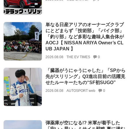
単なる日産アリアのオーナーズクラブ
にとどまらず「技術部」「バイク部」
「釣り部」など多彩な趣味人集合体が
AOCJ【 NISSAN ARIYA Owner’s CL
UB JAPAN 】
2026.08.08
THE EV TIMES
0
「臓器がうにゃうにゃした」「SPから
先がスリリング」Q3進出目前の活躍見
せたルーキーたちの“SF初SUGO”
2026.08.08
AUTOSPORT web
0
弾薬庫が空になる!? 米軍が着手した
「安い・早い」ミサイル戦略 裏に潜む