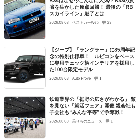
R34はなぜ今こんなに人気!? R33の反
省を生かした原点回帰！ 最後の「RB
スカイライン」魅了とは
2026.08.08
ベストカーWeb
23
【ジープ】「ラングラー」に85周年記
念の特別仕様車！ ルビコンをベース
に専用チェック柄インテリアを採用し
た100台限定モデル
2026.08.08
Auto Prove
1
鉄道業界の「裾野の広さがわかる」 類
を見ない「就活フェア」開催 親会社も
子会社も“みんな平等”で争奪戦！
2026.08.08
乗りものニュース
1