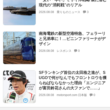
現代の“消耗戦”のリアル
2026.08.08
乗りものニュース
3
南海電鉄の新型空港特急、フェラーリ
と兄弟車に！…ピニンファリーナがデ
ザイン
2026.08.08
レスポンス
0
SFランキング首位の太田格之進が、S
UGOで何がなんでもフロントロウを獲
らねばならなかった理由「エンジニア
が富田鈴花さんの大ファンで……」
2026.08.08
motorsport.com 日本版
0