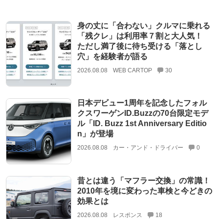
身の丈に「合わない」クルマに乗れる
「残クレ」は利用率７割と大人気！
ただし満了後に待ち受ける「落とし
穴」を経験者が語る
2026.08.08
WEB CARTOP
30
日本デビュー1周年を記念したフォル
クスワーゲンID.Buzzの70台限定モデ
ル「ID. Buzz 1st Anniversary Editio
n」が登場
2026.08.08
カー・アンド・ドライバー
0
昔とは違う「マフラー交換」の常識！
2010年を境に変わった車検と今どきの
効果とは
2026.08.08
レスポンス
18