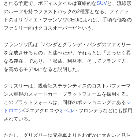
される予定で、ボディスタイルは直線的な
SUV
と、流線形
のルーフを持つファストバックの2種類となる。フィアッ
トのオリヴィエ・フランソワCEOによれば、手頃な価格の
ファミリー向けクロスオーバーだという。
フランソワ氏は「パンダとグランデ・パンダのファミリー
を完成させるもの」と述べたが、それらとは「まったく異
なる存在」であり、「収益、利益率、そしてブランド力」
を高めるモデルになると説明した。
グリズリーは、親会社ステランティスのコストパフォーマ
ンス重視のスマートカー・プラットフォームを採用する。
このプラットフォームは、同様のポジショニングにある
シ
トロエン
C3エアクロスや
オペル
・フロンテラなどにも採用
されている。
ただし、グリズリーは兄弟車よりもわずかに大きいと見ら