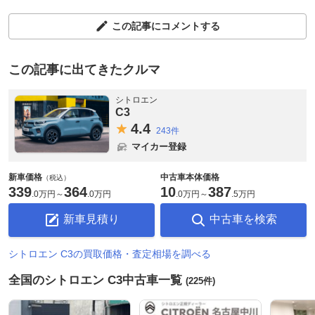
この記事にコメントする
この記事に出てきたクルマ
シトロエン
C3
4.
4
243件
マイカー登録
新車価格
中古車本体価格
（税込）
339
364
10
387
.
0万円
～
.
0万円
.
0万円
～
.
5万円
新車見積り
中古車を検索
シトロエン C3の買取価格・査定相場を調べる
全国のシトロエン C3中古車一覧
(225件)