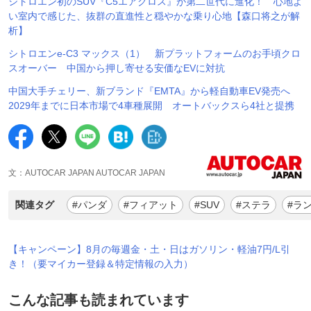
シトロエン初のSUV『C5エアクロス』が第二世代に進化！ 心地よ
い室内で感じた、抜群の直進性と穏やかな乗り心地【森口将之が解
析】
シトロエンe-C3 マックス（1） 新プラットフォームのお手頃クロ
スオーバー 中国から押し寄せる安価なEVに対抗
中国大手チェリー、新ブランド『EMTA』から軽自動車EV発売へ
2029年までに日本市場で4車種展開 オートバックスら4社と提携
文：AUTOCAR JAPAN AUTOCAR JAPAN
関連タグ
#パンダ
#フィアット
#SUV
#ステラ
#ラ
【キャンペーン】8月の毎週金・土・日はガソリン・軽油7円/L引
き！（要マイカー登録＆特定情報の入力）
こんな記事も読まれています