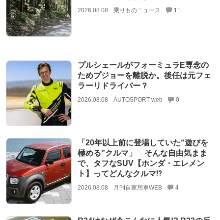
2026.08.08
乗りものニュース
11
プルシェールがフォーミュラE専念の
ためプジョーを離脱か。後任は元フェ
ラーリドライバー？
2026.08.08
AUTOSPORT web
0
「20年以上前に登場していた“遊びを
極める”クルマ」 そんな自由気まま
で、タフなSUV【ホンダ・エレメン
ト】ってどんなクルマ⁉︎
2026.08.08
月刊自家用車WEB
4