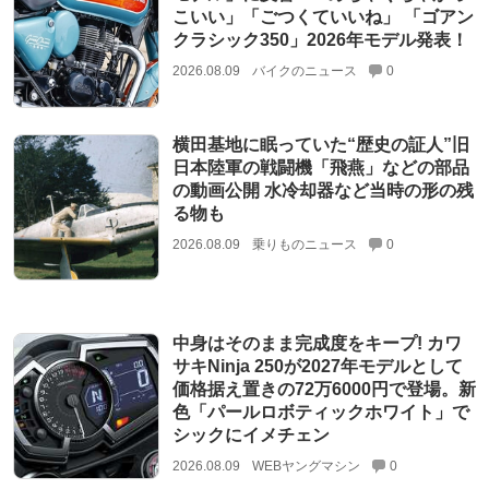
こいい」「ごつくていいね」 「ゴアン
クラシック350」2026年モデル発表！
2026.08.09
バイクのニュース
0
横田基地に眠っていた“歴史の証人”旧
日本陸軍の戦闘機「飛燕」などの部品
の動画公開 水冷却器など当時の形の残
る物も
2026.08.09
乗りものニュース
0
中身はそのまま完成度をキープ! カワ
サキNinja 250が2027年モデルとして
価格据え置きの72万6000円で登場。新
色「パールロボティックホワイト」で
シックにイメチェン
2026.08.09
WEBヤングマシン
0