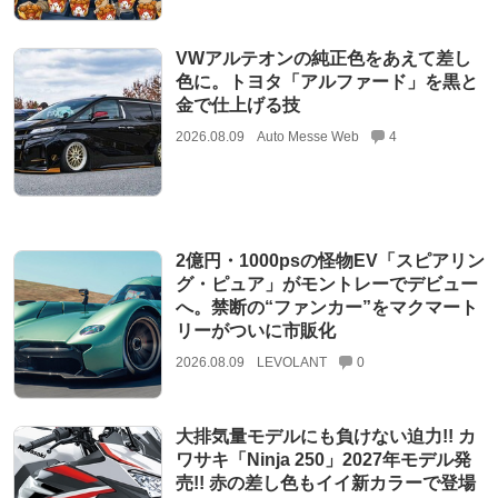
VWアルテオンの純正色をあえて差し
色に。トヨタ「アルファード」を黒と
金で仕上げる技
2026.08.09
Auto Messe Web
4
2億円・1000psの怪物EV「スピアリン
グ・ピュア」がモントレーでデビュー
へ。禁断の“ファンカー”をマクマート
リーがついに市販化
2026.08.09
LEVOLANT
0
大排気量モデルにも負けない迫力!! カ
ワサキ「Ninja 250」2027年モデル発
売!! 赤の差し色もイイ新カラーで登場