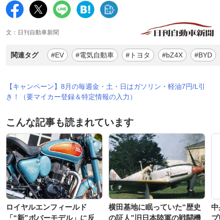
文：日刊自動車新聞
関連タグ
#EV
#電気自動車
#トヨタ
#bZ4X
#BYD
【キャンペーン】8月の毎週金・土・日はガソリン・軽油7円/L引
き！（要マイカー登録＆特定情報の入力）
こんな記事も読まれています
ロイヤルエンフィールド
横田基地に眠っていた“歴史
中
「“新”ボバーモデル」に反
の証人”旧日本陸軍の戦闘機
プ