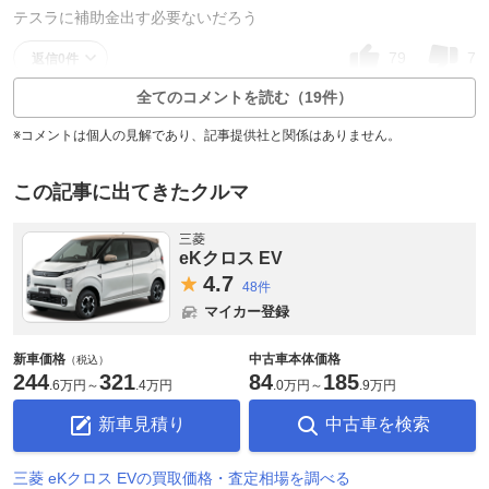
テスラに補助金出す必要ないだろう
79
7
返信0件
全てのコメントを読む（19件）
※コメントは個人の見解であり、記事提供社と関係はありません。
この記事に出てきたクルマ
三菱
eKクロス EV
4.
7
48件
マイカー登録
新車価格
中古車本体価格
（税込）
244
321
84
185
.
6万円
～
.
4万円
.
0万円
～
.
9万円
新車見積り
中古車を検索
三菱 eKクロス EVの買取価格・査定相場を調べる