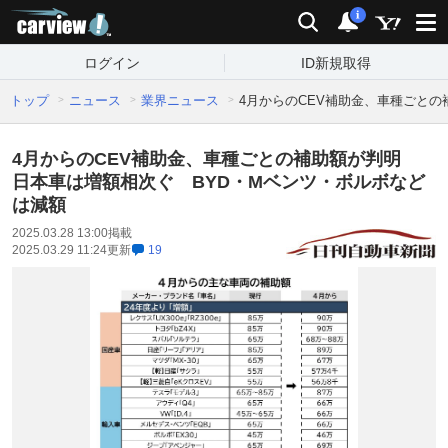
carview!
検索
通知
i
ログイン
ID新規取得
トップ
ニュース
業界ニュース
4月からのCEV補助金、車種ごと
4月からのCEV補助金、車種ごとの補助額が判明
日本車は増額相次ぐ BYD・Mベンツ・ボルボなど
は減額
2025.03.28 13:00
掲載
2025.03.29 11:24
更新
19