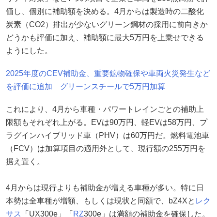
価し、個別に補助額を決める。4月からは製造時の二酸化
炭素（CO2）排出が少ないグリーン鋼材の採用に前向きか
どうかも評価に加え、補助額に最大5万円を上乗せできる
ようにした。
2025年度のCEV補助金、重要鉱物確保や車両火災発生など
を評価に追加 グリーンスチールで5万円加算
これにより、4月から車種・パワートレインごとの補助上
限額もそれぞれ上がる。EVは90万円、軽EVは58万円、プ
ラグインハイブリッド車（PHV）は60万円だ。燃料電池車
（FCV）は加算項目の適用外として、現行額の255万円を
据え置く。
4月からは現行よりも補助金が増える車種が多い。特に日
本勢は全車種が増額、もしくは現状と同額で、bZ4Xと
レク
サス
「UX300e」「
RZ
300e」は満額の補助金を確保した。