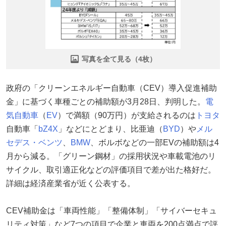
写真を全て見る（4枚）
政府の「クリーンエネルギー自動車（CEV）導入促進補助
金」に基づく車種ごとの補助額が3月28日、判明した。
電
気自動車
（
EV
）で満額（90万円）が支給されるのは
トヨタ
自動車「
bZ4X
」などにとどまり、比亜迪（
BYD
）や
メル
セデス・ベンツ
、
BMW
、ボルボなどの一部EVの補助額は4
月から減る。「グリーン鋼材」の採用状況や車載電池のリ
サイクル、取引適正化などの評価項目で差が出た格好だ。
詳細は経済産業省が近く公表する。
CEV補助金は「車両性能」「整備体制」「サイバーセキュ
リティ対策」など7つの項目で企業と車両を200点満点で評