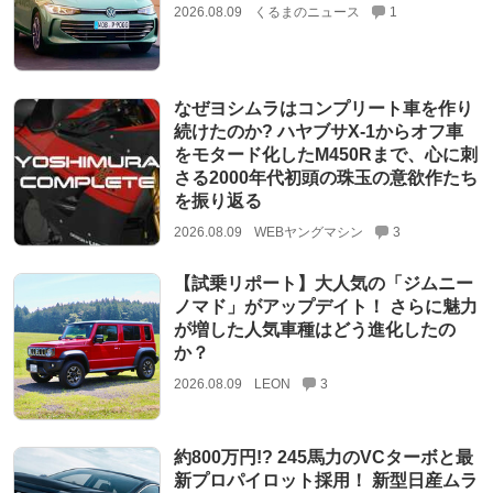
2026.08.09
くるまのニュース
1
なぜヨシムラはコンプリート車を作り
続けたのか? ハヤブサX-1からオフ車
をモタード化したM450Rまで、心に刺
さる2000年代初頭の珠玉の意欲作たち
を振り返る
2026.08.09
WEBヤングマシン
3
【試乗リポート】大人気の「ジムニー
ノマド」がアップデイト！ さらに魅力
が増した人気車種はどう進化したの
か？
2026.08.09
LEON
3
約800万円!? 245馬力のVCターボと最
新プロパイロット採用！ 新型日産ムラ