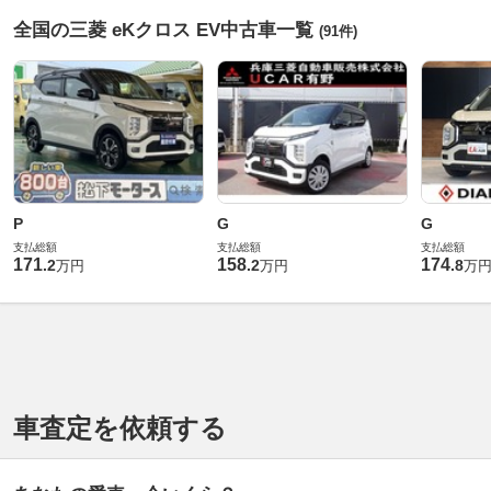
全国の三菱 eKクロス EV中古車一覧
(91件)
P
G
G
支払総額
支払総額
支払総額
171
158
174
.
2
.
2
.
8
万円
万円
万
車査定を依頼する