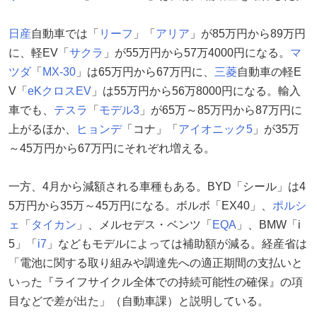
日産
自動車では「
リーフ
」「
アリア
」が85万円から89万円
に、軽EV「
サクラ
」が55万円から57万4000円になる。
マ
ツダ
「
MX-30
」は65万円から67万円に、
三菱
自動車の軽E
V「
eKクロスEV
」は55万円から56万8000円になる。輸入
車でも、
テスラ
「
モデル3
」が65万～85万円から87万円に
上がるほか、
ヒョンデ
「コナ」「
アイオニック5
」が35万
～45万円から67万円にそれぞれ増える。
一方、4月から減額される車種もある。BYD「シール」は4
5万円から35万～45万円になる。ボルボ「EX40」、
ポルシ
ェ
「
タイカン
」、メルセデス・ベンツ「
EQA
」、BMW「i
5」「
i7
」などもモデルによっては補助額が減る。経産省は
「電池に関する取り組みや調達先への適正期間の支払いと
いった『ライフサイクル全体での持続可能性の確保』の項
目などで差が出た」（自動車課）と説明している。