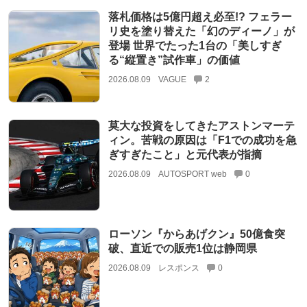
落札価格は5億円超え必至!? フェラー
リ史を塗り替えた「幻のディーノ」が
登場 世界でたった1台の「美しすぎ
る“縦置き”試作車」の価値
2026.08.09
VAGUE
2
莫大な投資をしてきたアストンマーテ
ィン。苦戦の原因は「F1での成功を急
ぎすぎたこと」と元代表が指摘
2026.08.09
AUTOSPORT web
0
ローソン『からあげクン』50億食突
破、直近での販売1位は静岡県
2026.08.09
レスポンス
0