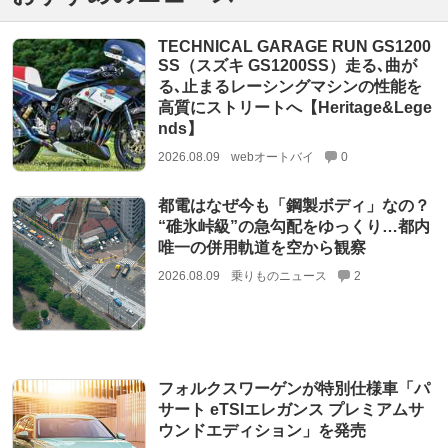
TECHNICAL GARAGE RUN GS1200
SS（スズキ GS1200SS）走る､曲が
る､止まるレーシングマシンの性能を
高質にストリートへ【Heritage&Lege
nds】
2026.08.09
webオートバイ
0
都電はなぜ今も「鋼製ボディ」なの？
“碓氷峠級”の急勾配をゆっくり…都内
唯一の併用軌道を空から観察
2026.08.09
乗りものニュース
2
フォルクスワーゲンが特別仕様車「パ
サート eTSIエレガンス プレミアムサ
ウンドエディション」を発売