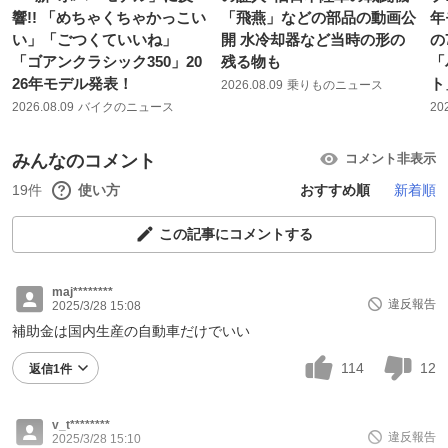
響!! 「めちゃくちゃかっこい
「飛燕」などの部品の動画公
年
い」「ごつくていいね」
開 水冷却器など当時の形の
の
「ゴアンクラシック350」20
残る物も
「
26年モデル発表！
ト
2026.08.09
乗りものニュース
2026.08.09
バイクのニュース
20
みんなのコメント
コメント非表示
19件
使い方
おすすめ順
新着順
この記事にコメントする
maj********
違反報告
2025/3/28 15:08
補助金は国内生産の自動車だけでいい
114
12
返信1件
v_t********
違反報告
2025/3/28 15:10