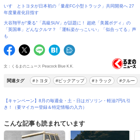
いすゞとトヨタが日本初の「量産FC小型トラック」共同開発へ 27
年度量産化目指す
大谷翔平が“乗る”「高級SUV」が話題に！ 超絶「美麗ボディ」の
「英国車」どんなクルマ？ 「運転姿かっこいい」「似合ってる」声
も
文：くるまのニュース Peacock Blue K.K.
関連タグ
#トヨタ
#ピックアップ
#トラック
#クルー
【キャンペーン】8月の毎週金・土・日はガソリン・軽油7円/L引
き！（要マイカー登録＆特定情報の入力）
こんな記事も読まれています