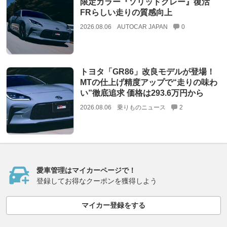
限定カラー『ソリッドグレー』復活
FRらしい走りの質感向上
2026.08.06
AUTOCAR JAPAN
0
トヨタ「GR86」改良モデルが登場！
MTの仕上げ精度アップで“走りの味わ
い”徹底追求 価格は293.6万円から
2026.08.06
乗りものニュース
2
愛車管理はマイカーページで！
登録してお得なクーポンを獲得しよう
マイカー登録をする