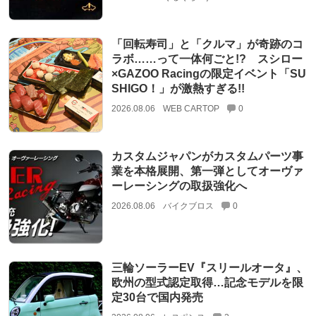
「回転寿司」と「クルマ」が奇跡のコ
ラボ……って一体何ごと!? スシロー
×GAZOO Racingの限定イベント「SU
SHIGO！」が激熱すぎる!!
2026.08.06
WEB CARTOP
0
カスタムジャパンがカスタムパーツ事
業を本格展開、第一弾としてオーヴァ
ーレーシングの取扱強化へ
2026.08.06
バイクブロス
0
三輪ソーラーEV『スリールオータ』、
欧州の型式認定取得…記念モデルを限
定30台で国内発売