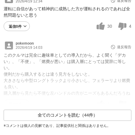
違反報告
2026/4/19 12:34
運転に自信があって精神的に成熟した方が運転されるのであれば全
然問題ないと思う
30
4
返信0件
pokemoon
違反報告
2026/4/19 14:03
このクルマは完全に趣味車としての導入だから、よく聞く「デカ
い」、「不便」、「燃費が悪い」は購入層にとっては賛辞に等し
い。
便利だから購入するとは違う見方をしないと。
大きさなら中型ロングトラックより小さいし、フェラーリより燃費
も良い。
購入層から見たら不便な左ハンドルの方がニーズもあるんだろうね
21
1
返信1件
全てのコメントを読む（44件）
※コメントは個人の見解であり、記事提供社と関係はありません。