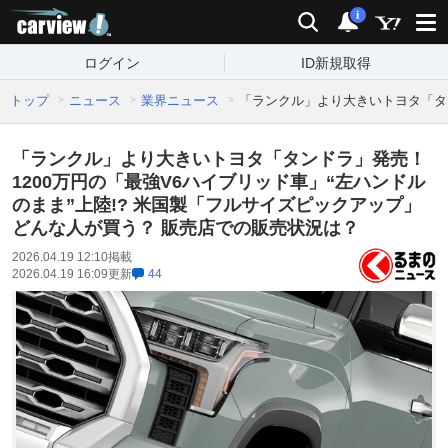
carview!
検索
通知
i
ログイン
ID新規取得
トップ
ニュース
業界ニュース
「ランクル」より大きいトヨタ「タン
「ランクル」より大きいトヨタ「タンドラ」発売！
1200万円の「最強V6ハイブリッド車」“左ハンドル
のまま”上陸!? 米国製「フルサイズピックアップ」
どんな人が買う？ 販売店での販売状況は？
2026.04.19 12:10
掲載
2026.04.19 16:09
更新
44