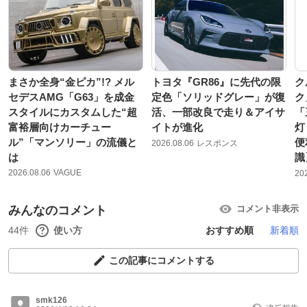
まさか全身“金ピカ”!? メル
トヨタ『GR86』に先代の限
ク
セデスAMG「G63」を成金
定色「ソリッドグレー」が復
ク
スタイルにカスタムした“超
活、一部改良で走り＆アイサ
「
富裕層向けカーチュー
イトが進化
灯
ル”「マンソリー」の流儀と
便
2026.08.06
レスポンス
は
識
2026.08.06
VAGUE
20
みんなのコメント
コメント非表示
44件
使い方
おすすめ順
新着順
この記事にコメントする
smk126