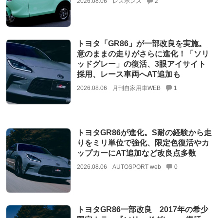
2026.08.06
レスポンス
2
トヨタ「GR86」が一部改良を実施。
意のままの走りがさらに進化！「ソリ
ッドグレー」の復活、3眼アイサイト
採用、レース車両へAT追加も
2026.08.06
月刊自家用車WEB
1
トヨタGR86が進化。S耐の経験から走
りをミリ単位で強化、限定色復活やカ
ップカーにAT追加など改良点多数
2026.08.06
AUTOSPORT web
0
トヨタGR86一部改良 2017年の希少