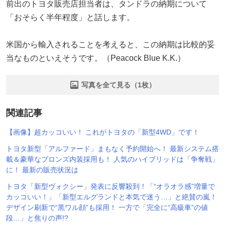
前出のトヨタ販売店担当者は、タンドラの納期について
「おそらく半年程度」と話します。
米国から輸入されることを考えると、この納期は比較的妥
当なものといえそうです。（Peacock Blue K.K.）
写真を全て見る（1枚）
関連記事
【画像】超カッコいい！ これがトヨタの「新型4WD」です！
トヨタ新型「アルファード」まもなく予約開始へ！ 最新システム搭
載＆豪華なブロンズ内装採用も！ 人気のハイブリッドは「争奪戦」
に！ 最新の販売状況は
トヨタ「新型ヴォクシー」発表に反響殺到！「“オラオラ感”増量で
カッコいい！」「新型エルグランドと本気で迷う…」と絶賛の嵐！
デザイン刷新で“黒ワル顔”も採用！ 一方で「完全に“高級車”の値
段…」と焦りの声!?