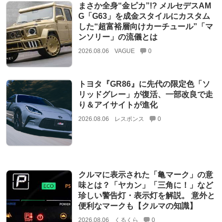
まさか全身“金ピカ”!? メルセデスAM
G「G63」を成金スタイルにカスタム
した“超富裕層向けカーチュール”「マ
ンソリー」の流儀とは
2026.08.06
VAGUE
0
トヨタ『GR86』に先代の限定色「ソ
リッドグレー」が復活、一部改良で走
り＆アイサイトが進化
2026.08.06
レスポンス
0
クルマに表示された「亀マーク」の意
味とは？「ヤカン」「三角に！」など
珍しい警告灯・表示灯を解説。 意外と
便利なマークも【クルマの知識】
2026.08.06
くるくら
0