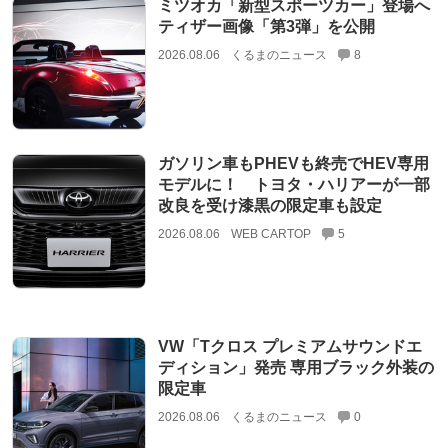
ミツオカ「新型スポーツカー」登場へ
ティザー画像「第3弾」を公開
2026.08.06
くるまのニュース
8
ガソリン車もPHEVも終売でHEV専用
モデルに！ トヨタ・ハリアーが一部
改良を受け漆黒の限定車も設定
2026.08.06
WEB CARTOP
5
VW「Tクロス プレミアムサウンドエ
ディション」発売 専用ブラック外装の
限定車
2026.08.06
くるまのニュース
0