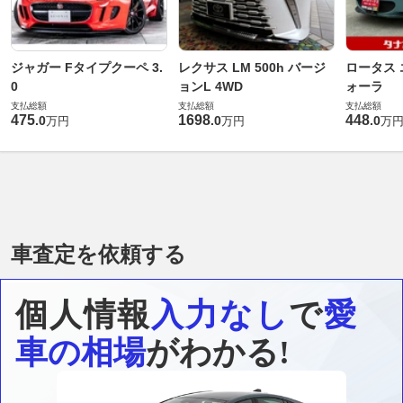
ジャガー Fタイプクーペ 3.
レクサス LM 500h バージ
ロータス 
0
ョンL 4WD
ォーラ
支払総額
支払総額
支払総額
475
1698
448
.
0
.
0
.
0
万円
万円
万
車査定を依頼する
個人情報
入力なし
で
愛
車の相場
がわかる!