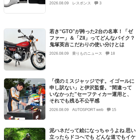
2026.08.09
レスポンス
3
若き“GTO”が跨った2台の名車！「ゼ
ファー」＆「ZII」ってどんなバイク？
鬼塚英吉こだわりの使い分けとは
2026.08.09
乗りものニュース
18
「僕のミスジャッジです。イゴールに
申し訳ない」と伊沢監督。“間違って
いなかった”セーフティカー運用と、
それでも残る不公平感
2026.08.09
AUTOSPORT web
15
泥ハネだって絵になっちゃうよね 思い
立ったらドコへでも どんな道でもイケ