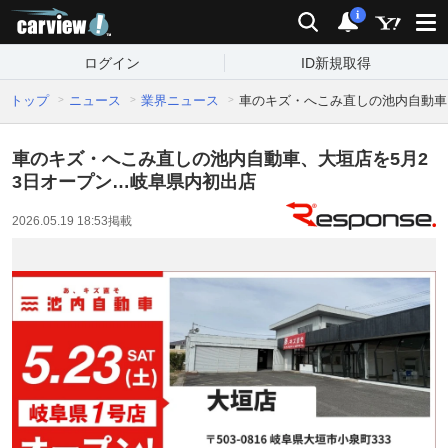
carview!
検索
通知
i
ログイン
ID新規取得
トップ
ニュース
業界ニュース
車のキズ・へこみ直しの池内自動車
車のキズ・へこみ直しの池内自動車、大垣店を5月2
3日オープン…岐阜県内初出店
2026.05.19 18:53
掲載