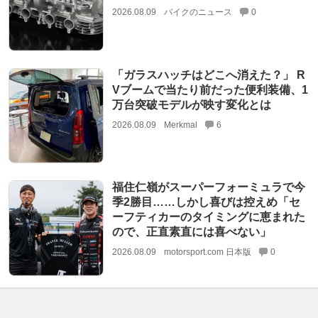
2026.08.09
バイクのニュース
0
「ガラスハッチはどこへ消えた？」 R
Vブームで当たり前だった便利装備、1
万台突破モデルが映す変化とは
2026.08.09
Merkmal
6
福住仁嶺がスーパーフォーミュラで今
季2勝目……しかし喜びは控えめ「セ
ーフティカーのタイミングに恵まれた
ので、正直素直には喜べない」
2026.08.09
motorsport.com 日本版
0