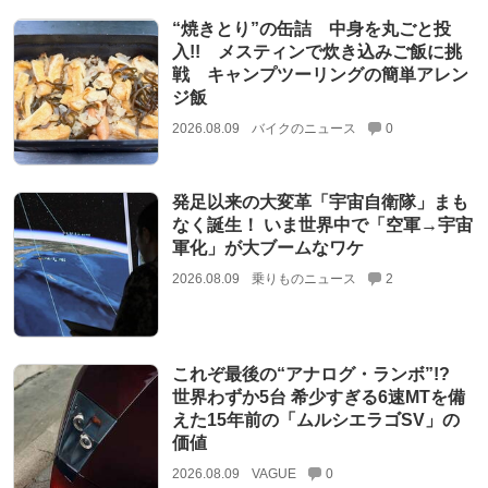
“焼きとり”の缶詰 中身を丸ごと投
入!! メスティンで炊き込みご飯に挑
戦 キャンプツーリングの簡単アレン
ジ飯
2026.08.09
バイクのニュース
0
発足以来の大変革「宇宙自衛隊」まも
なく誕生！ いま世界中で「空軍→宇宙
軍化」が大ブームなワケ
2026.08.09
乗りものニュース
2
これぞ最後の“アナログ・ランボ”!?
世界わずか5台 希少すぎる6速MTを備
えた15年前の「ムルシエラゴSV」の
価値
2026.08.09
VAGUE
0