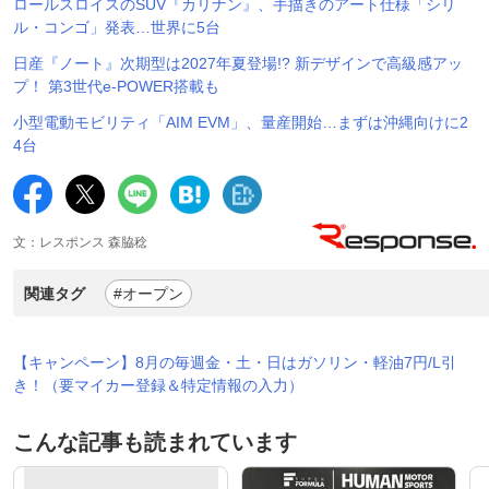
ロールスロイスのSUV『カリナン』、手描きのアート仕様「シリ
ル・コンゴ」発表…世界に5台
日産『ノート』次期型は2027年夏登場!? 新デザインで高級感アッ
プ！ 第3世代e-POWER搭載も
小型電動モビリティ「AIM EVM」、量産開始…まずは沖縄向けに2
4台
文：レスポンス 森脇稔
関連タグ
#オープン
【キャンペーン】8月の毎週金・土・日はガソリン・軽油7円/L引
き！（要マイカー登録＆特定情報の入力）
こんな記事も読まれています