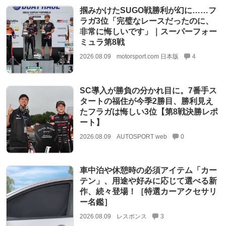
掴みかけたSUGO戦勝利が幻に……フ
ラガ3位「完璧なレースだったのに、
非常に悔しいです」｜スーパーフォー
ミュラ第8戦
2026.08.09
motorsport.com 日本版
4
SC導入が勝負の分かれ目に。7番手ス
タートの福住が今季2勝目、勝利見え
たフラガは悔しい3位【第8戦決勝レポ
ート】
2026.08.09
AUTOSPORT web
0
車中泊や休憩時の必須アイテム「カー
テン」、用途や好みに応じて選べる新
作、続々登場！［特選カーアクセサリ
ー名鑑］
2026.08.09
レスポンス
3