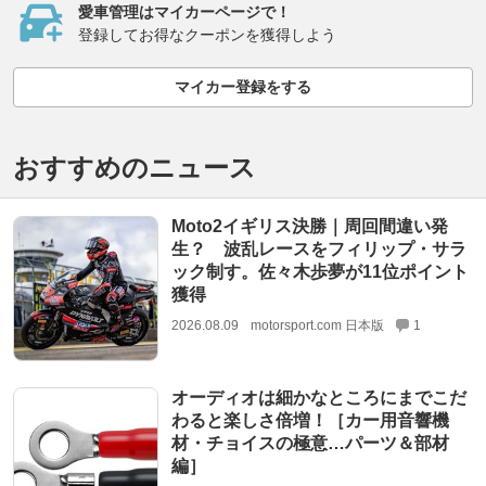
愛車管理はマイカーページで！
登録してお得なクーポンを獲得しよう
マイカー登録をする
おすすめのニュース
Moto2イギリス決勝｜周回間違い発
生？ 波乱レースをフィリップ・サラ
ック制す。佐々木歩夢が11位ポイント
獲得
2026.08.09
motorsport.com 日本版
1
オーディオは細かなところにまでこだ
わると楽しさ倍増！［カー用音響機
材・チョイスの極意…パーツ＆部材
編］