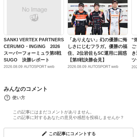
SANKI VERTEX PARTNERS
「ありえない」幻の優勝に悔
“
CERUMO・INGING 2026
しさにじむフラガ。優勝の福
ご
スーパーフォーミュラ第8戦
住、2位岩佐もSC運用に困惑
き
SUGO 決勝レポート
【第8戦決勝会見】
ツ
2026.08.09
AUTOSPORT web
2026.08.09
AUTOSPORT web
20
みんなのコメント
使い方
この記事にはまだコメントがありません。
この記事に対するあなたの意見や感想を投稿しませんか？
この記事にコメントする