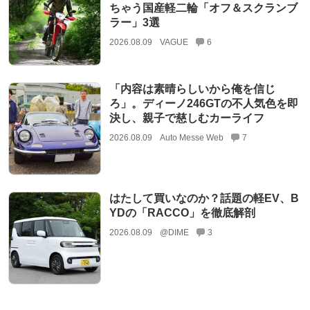
ちゃう国産軽二輪「オフ＆スクランブ
ラー」3選
2026.08.09
VAGUE
6
「内容は素晴らしいから俺を信じ
ろ」。ディーノ246GTの不人気色を即
決し、親子で慈しむカーライフ
2026.08.09
Auto Messe Web
7
はたして買いなのか？話題の軽EV、B
YDの「RACCO」を徹底解剖
2026.08.09
@DIME
3