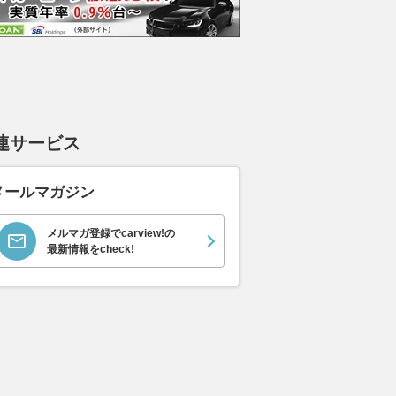
連サービス
メールマガジン
メルマガ登録でcarview!の
最新情報をcheck!
MPUL、SF富士で復活
90’sホンダが放った「どう見て
雪にも車重に
ポジション＆2位表彰
もヤンキー向け」原付、実は違
のスタッドレ
一樹監督「オサリバン
った？ 孤高のスクーター
ン「WINGUAR