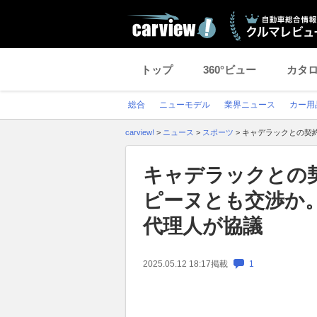
トップ
360°ビュー
カタ
総合
ニューモデル
業界ニュース
カー用
carview!
>
ニュース
>
スポーツ
>
キャデラックとの契
キャデラックとの
ピーヌとも交渉か
代理人が協議
2025.05.12 18:17
掲載
1