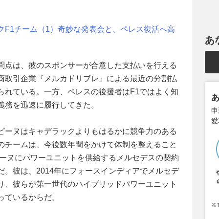
クF1チーム（1）奇妙な発表会と、ペレス復活へ高
あ
問点は、彼のスポンサーが合意した支払いを行える
商取引企業『メルカドリブレ』による最近の分割払
られている。一方、ペレスの後援者はF1ではよく知
義務を迅速に履行してきた。
申
愛
ピーヌはキャデラックよりもはるかに競争力のある
のチームは、今後数年間をかけて体制を整えること
ピーヌにパワーユニットを供給するメルセデスの契約
。彼は、2014年にフォースインディアでメルセデ
り、彼らが第一世代のハイブリッドパワーユニット
っているからだ。
※