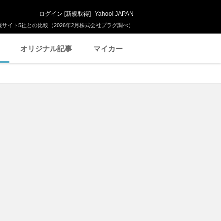
ログイン
[
新規取得
]
Yahoo! JAPAN
サイト5社との比較（2026年2月株式会社プラグ調べ）
オリジナル記事
マイカー