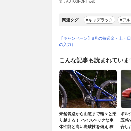
文：AUTOSPORT web
関連タグ
#キャデラック
#ア
【キャンペーン】8月の毎週金・土・日
の入力）
こんな記事も読まれていま
未舗装路から山道まで軽々と乗
ポルシ
り越える！ ハイスペックな車
五感
体性能と高い走破性を備え 狭
合し