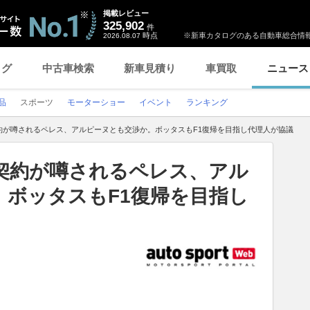
掲載レビュー
325,902
件
時点
※新車カタログのある自動車総合情報
2026.08.07
ログ
中古車検索
新車見積り
車買取
ニュース
品
スポーツ
モーターショー
イベント
ランキング
約が噂されるペレス、アルピーヌとも交渉か。ボッタスもF1復帰を目指し代理人が協議
契約が噂されるペレス、アル
。ボッタスもF1復帰を目指し