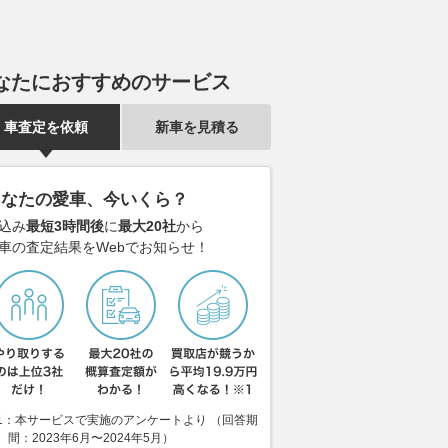
なたにおすすめのサービス
車査定を依頼
新車を見積る
あなたの愛車、今いくら？
込み
最短3時間後
に
最大20社
から
車の査定結果をWebでお知らせ！
1：本サービスで実施のアンケートより （回答期
間：2023年6月〜2024年5月）