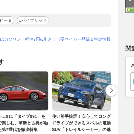
ルピーヌ
#ハイブリッド
はガソリン・軽油7円/L引き！（要マイカー登録＆特定情報
関
す
ェ911「タイプ991」を
使い勝手抜群！安心してロング
TEAM I
で楽しむ、革新と古典が融
ドライブができるスバルの電動
のポール
た第7世代を徹底特集
SUV「トレイルシーカー」の魅
台。星野