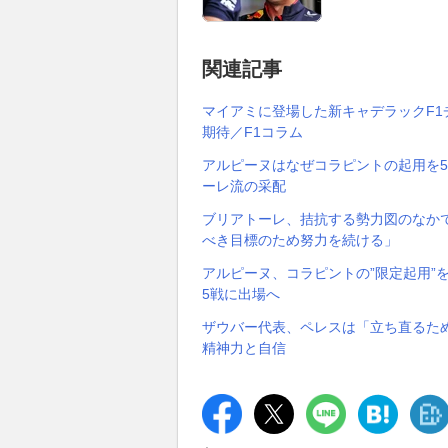
関連記事
マイアミに登場した新キャデラックF1
期待／F1コラム
アルピーヌはなぜコラピントの起用を
ーレ流の采配
ブリアトーレ、拮抗する勢力図のなか
べき目標のため努力を続ける」
アルピーヌ、コラピントの”限定起用”
5戦に出場へ
ザウバー代表、ペレスは「立ち直るた
精神力と自信