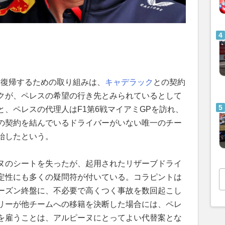
1に復帰するための取り組みは、
キャデラック
との契約
クが、ペレスの希望の行き先とみられているとして
、ペレスの代理人はF1第6戦マイアミGPを訪れ、
の契約を結んでいるドライバーがいない唯一のチー
始したという。
ヌのシートを失ったが、起用されたリザーブドライ
定性にも多くの疑問符が付いている。コラピントは
ーズン終盤に、不必要で高くつく事故を数回起こし
リーが他チームへの移籍を決断した場合には、ペレ
を雇うことは、アルピーヌにとってよい代替案とな