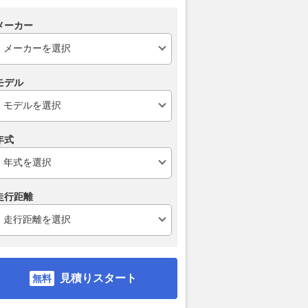
メーカー
モデル
年式
走行距離
見積りスタート