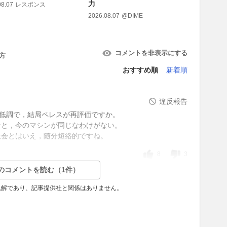
力
のスピー
08.07
レスポンス
ャルを証
2026.08.07
@DIME
2026.08.07
コメントを非表示にする
方
おすすめ順
新着順
違反報告
員低調で，結局ペレスが再評価ですか。
ンと，今のマシンが同じなわけがない。
社会とはいえ，随分短絡的ですね。
8
3
のコメントを読む（1件）
見解であり、記事提供社と関係はありません。