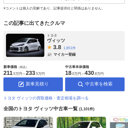
※コメントは個人の見解であり、記事提供社と関係はありません。
この記事に出てきたクルマ
トヨタ
ヴィッツ
3.
8
1,851件
マイカー登録
新車価格
中古車本体価格
（税込）
211
233
18
430
.
5万円
～
.
5万円
.
0万円
～
.
8万円
新車見積り
中古車を検索
トヨタ ヴィッツの買取価格・査定相場を調べる
全国のトヨタ ヴィッツ中古車一覧
(1,101件)