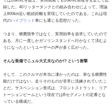
では20km/Lを超え、実用燃費でも20km/L前後を安定して記
録した。40リッタータンクとの組み合わせによって、理論
上800km近い航続距離を実現していたのである。これは現
代の
ハイブリッド
車にも通じる思想だった。
つまり、燃費競争ではなく、実用効率を追求していたので
ある。月に一度しかガソリンスタンドへ行かなくて済むよ
うになったというユーザーの声が多く広がった。
そんな装備でニュル大丈夫なのか!? という衝撃
そして、このクルマが本当に凄かったのは、単なる燃費性
能だけではない。走りそのものが非常に洗練されていたこ
とだ。サスペンション形式は、フロントストラット、リア
トーションビームという現在ではBセグメントの定番とな
っている構成だ。