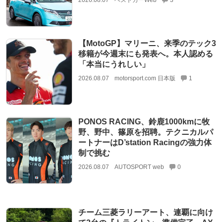
【MotoGP】マリーニ、来季のテック3
移籍が今週末にも発表へ。本人認める
「本当にうれしい」
2026.08.07
motorsport.com 日本版
1
PONOS RACING、鈴鹿1000kmに牧
野、野中、篠原を招聘。テクニカルパ
ートナーはD’station Racingの強力体
制で挑む
2026.08.07
AUTOSPORT web
0
チーム三菱ラリーアート、連覇に向け