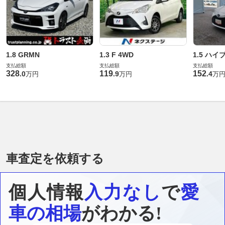
1.8 GRMN
1.3 F 4WD
1.5 ハイ
支払総額
支払総額
支払総額
328
119
152
.
0
.
9
.
4
万円
万円
万
車査定を依頼する
個人情報
入力なし
で
愛
車の相場
がわかる!