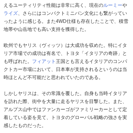
えるユーティリティ性能は非常に高く、現在の
ルーミー
や
ライズ
、さらにはコンパクトミニバン文化にも繋がってい
ったように感じる。また4WD仕様も存在したことで、積雪
地帯や山岳地でも高い支持を獲得した。
欧州でもヤリス（ヴィッツ）は大成功を収めた。特にイタ
リア市場での成功は有名で、トヨタ「イタリアの奇跡」と
も呼ばれた。
フィアット
王国とも言えるイタリアのコンパ
クトカー市場において、日本車が支持されるというのは当
時ほとんど不可能だと思われていたのである。
しかしヤリスは、その常識を覆した。自身も当時イタリア
を訪れた際、街中を大量に走るヤリスを目撃した。また、
アルプス山中ではファンカーゴがファミリーカーとして定
着している姿を見て、トヨタのグローバル戦略の強さを実
感したものだった。