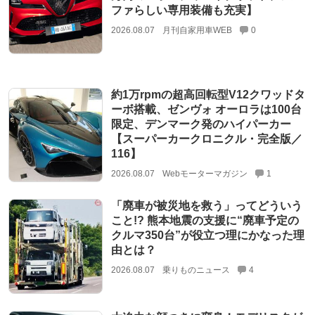
ファらしい専用装備も充実】
2026.08.07
月刊自家用車WEB
0
約1万rpmの超高回転型V12クワッドタ
ーボ搭載、ゼンヴォ オーロラは100台
限定、デンマーク発のハイパーカー
【スーパーカークロニクル・完全版／
116】
2026.08.07
Webモーターマガジン
1
「廃車が被災地を救う」ってどういう
こと!? 熊本地震の支援に“廃車予定の
クルマ350台”が役立つ理にかなった理
由とは？
2026.08.07
乗りものニュース
4