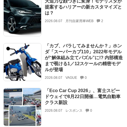
大迫力な顔つきに変身！モデリスタが
提案するハリアーの新カスタマイズと
は？
2026.08.07
月刊自家用車WEB
2
「カブ、バラしてみませんか？」ホン
ダ「スーパーカブ110」2022年モデル
が“解体組み立てパズル”に!? 内部構造
まで覗ける1／12スケールの精密モデ
ルが登場
2026.08.07
VAGUE
0
「Eco Car Cup 2026」、富士スピー
ドウェイで8月22日開催…電気自動車
クラス新設
2026.08.07
レスポンス
0