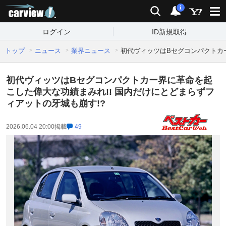
carview!
検索
通知
i
ログイン
ID新規取得
トップ
ニュース
業界ニュース
初代ヴィッツはBセグコンパクトカー
初代ヴィッツはBセグコンパクトカー界に革命を起
こした偉大な功績まみれ!! 国内だけにとどまらずフ
ィアットの牙城も崩す!?
2026.06.04 20:00
掲載
49