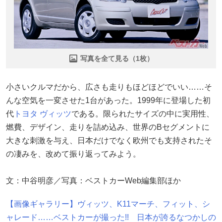
写真を全て見る（1枚）
小さいクルマだから、広さも走りもほどほどでいい……そ
んな空気を一変させた1台があった。1999年に登場した初
代
トヨタ
ヴィッツ
である。限られたサイズの中に実用性、
燃費、デザイン、走りを詰め込み、世界のBセグメントに
大きな刺激を与え、日本だけでなく欧州でも支持されたそ
の凄みを、改めて振り返ってみよう。
文：中谷明彦／写真：ベストカーWeb編集部ほか
【画像ギャラリー】ヴィッツ、K11マーチ、フィット、シ
ャレード……ベストカーが撮った!! 日本が誇るなつかしの