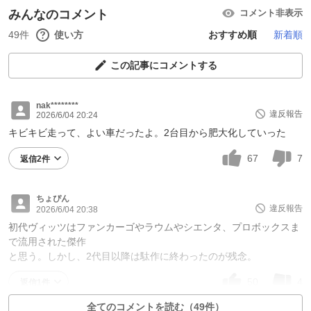
みんなのコメント
コメント非表示
49件
使い方
おすすめ順
新着順
この記事にコメントする
nak********
違反報告
2026/6/04 20:24
キビキビ走って、よい車だったよ。2台目から肥大化していった
67
7
返信2件
ちょぴん
違反報告
2026/6/04 20:38
初代ヴィッツはファンカーゴやラウムやシエンタ、プロボックスま
で流用された傑作
と思う。しかし、2代目以降は駄作に終わったのが残念。
50
4
返信1件
全てのコメントを読む（49件）