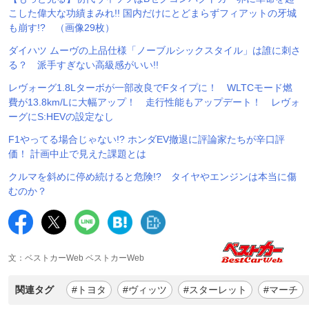
こした偉大な功績まみれ!! 国内だけにとどまらずフィアットの牙城
も崩す!? （画像29枚）
ダイハツ ムーヴの上品仕様「ノーブルシックスタイル」は誰に刺さ
る？ 派手すぎない高級感がいい!!
レヴォーグ1.8Lターボが一部改良でFタイプに！ WLTCモード燃
費が13.8km/Lに大幅アップ！ 走行性能もアップデート！ レヴォ
ーグにS:HEVの設定なし
F1やってる場合じゃない!? ホンダEV撤退に評論家たちが辛口評
価！ 計画中止で見えた課題とは
クルマを斜めに停め続けると危険!? タイヤやエンジンは本当に傷
むのか？
文：ベストカーWeb ベストカーWeb
関連タグ
#トヨタ
#ヴィッツ
#スターレット
#マーチ