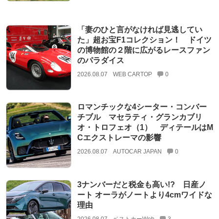
「妻のひと言がなければ見逃してい
た」超お宝F1コレクション！ ドイツ
の博物館の２階に広がるレースファン
のパラダイス
2026.08.07
WEB CARTOP
0
ロマンチックな4シーター・コンバー
チブル マセラティ・グランカブリ
オ・トロフェオ（1） ディテールはM
Cエクストレーマの影響
2026.08.07
AUTOCAR JAPAN
0
3ナンバーだと税金も高い!? 日産ノ
ート オーラがノートより4cmワイドな
理由
2026.08.07
ベストカーWeb
3