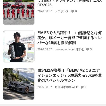
て3台の『トライトン』準備完了…AX
CR2026
2026.08.07
レスポンス
0
FIA F3で大活躍中！ 山越陽悠とは何
者か。非メーカー育成で奮闘するクレ
バーな19歳を徹底解剖
2026.08.07
motorsport.com 日本版
3
限定M2が登場！「BMW M2 CS エデ
ィションエッジ」530馬力＆30kg軽量
化のスペシャルマシン
2026.08.07
月刊自家用車WEB
1