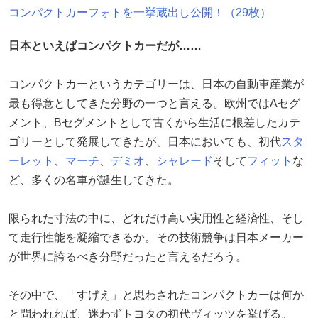
コンパクトカーフォトを一挙蔵出し公開！（29枚）
日本といえばコンパクトカーだが……
コンパクトカーというカテゴリーは、日本の自動車産業が
最も得意としてきた分野の一つと言える。欧州ではAセグ
メント、Bセグメントとして古くから生活に根差したカテ
ゴリーとして発展してきたが、日本においても、初代
スタ
ーレット
、
マーチ
、
デミオ
、
シャレード
そして
フィット
な
ど、多くの名車が誕生してきた。
限られた寸法の中に、どれだけ高い実用性と経済性、そし
て走行性能を凝縮できるか。その技術競争は日本メーカー
が世界に誇るべき分野だったと言えるだろう。
その中で、「すげえ」と思わされたコンパクトカーは何か
と問われれば、迷わずトヨタの初代ヴィッツを挙げる。