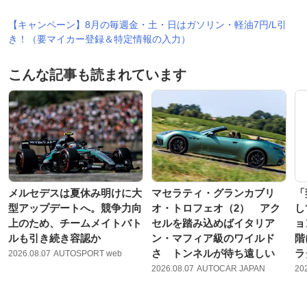
【キャンペーン】8月の毎週金・土・日はガソリン・軽油7円/L引
き！（要マイカー登録＆特定情報の入力）
こんな記事も読まれています
メルセデスは夏休み明けに大
マセラティ・グランカブリ
「
型アップデートへ。競争力向
オ・トロフェオ（2） アク
し
上のため、チームメイトバト
セルを踏み込めばイタリア
ョ
ルも引き続き容認か
ン・マフィア級のワイルド
階
さ トンネルが待ち遠しい
ラ
2026.08.07
AUTOSPORT web
2026.08.07
AUTOCAR JAPAN
20