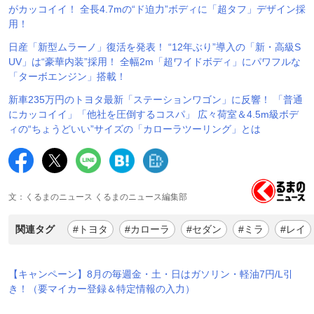
がカッコイイ！ 全長4.7mの“ド迫力”ボディに「超タフ」デザイン採
用！
日産「新型ムラーノ」復活を発表！ “12年ぶり”導入の「新・高級S
UV」は“豪華内装”採用！ 全幅2m「超ワイドボディ」にパワフルな
「ターボエンジン」搭載！
新車235万円のトヨタ最新「ステーションワゴン」に反響！ 「普通
にカッコイイ」「他社を圧倒するコスパ」 広々荷室＆4.5m級ボデ
ィの“ちょうどいい”サイズの「カローラツーリング」とは
文：くるまのニュース くるまのニュース編集部
関連タグ
#トヨタ
#カローラ
#セダン
#ミラ
#レイ
【キャンペーン】8月の毎週金・土・日はガソリン・軽油7円/L引
き！（要マイカー登録＆特定情報の入力）