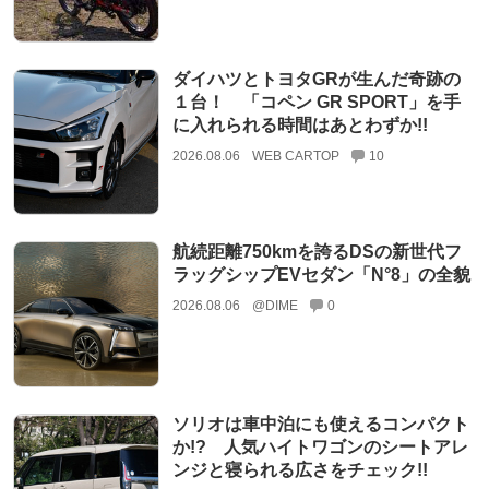
ダイハツとトヨタGRが生んだ奇跡の
１台！ 「コペン GR SPORT」を手
に入れられる時間はあとわずか!!
2026.08.06
WEB CARTOP
10
航続距離750kmを誇るDSの新世代フ
ラッグシップEVセダン「N°8」の全貌
2026.08.06
@DIME
0
ソリオは車中泊にも使えるコンパクト
か!? 人気ハイトワゴンのシートアレ
ンジと寝られる広さをチェック!!