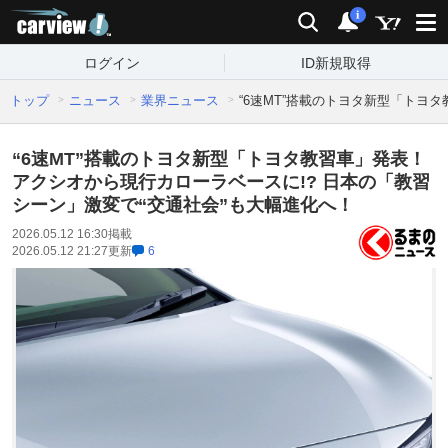
carview!
検索
通知
i
ログイン
ID新規取得
トップ
ニュース
業界ニュース
“6速MT”搭載のトヨタ新型「トヨ
“6速MT”搭載のトヨタ新型「トヨタ教習車」発表！
アクシオから現行カローラベースに!? 日本の「教習
シーン」激変で“交通社会”も大幅進化へ！
2026.05.12 16:30
掲載
2026.05.12 21:27
更新
6