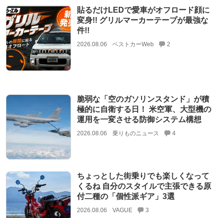
貼るだけLEDで愛車がオフロード顔に
変身!! グリルマーカーテープが最強な
件!!
2026.08.06
ベストカーWeb
2
脆弱な「空のガソリンスタンド」が積
極的に自衛する日！ 米空軍、大型機の
運用を一変させる防御システム構想
2026.08.06
乗りものニュース
4
ちょっとした街乗りでも楽しくなって
くるね 自分のスタイルで主張できる原
付二種の「個性派ギア」3選
2026.08.06
VAGUE
3