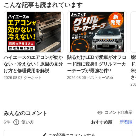
こんな記事も読まれています
ハイエースのエアコンが効か
貼るだけLEDで愛車がオフロ
脆
ない・冷えない！原因の見分
ード顔に変身!! グリルマーカ
ド
け方と修理費用を解説
ーテープが最強な件!!
米
さ
2026.08.07
グーネット
2026.08.06
ベストカーWeb
20
みんなのコメント
コメント非表示
6件
使い方
おすすめ順
新着順
この記事にコメントする