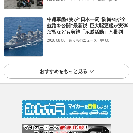
中露軍艦4隻が“日本一周”防衛省が全
航路を公開“最新鋭”巨大駆逐艦が実弾
演習なども実施「示威活動」と批判
2026.08.06
乗りものニュース
60
おすすめをもっと見る