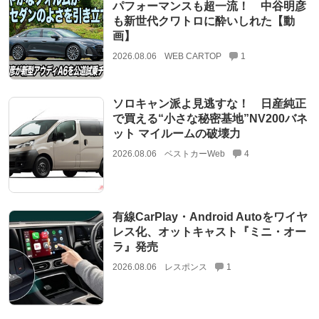
パフォーマンスも超一流！ 中谷明彦
も新世代クワトロに酔いしれた【動
画】
2026.08.06
WEB CARTOP
1
ソロキャン派よ見逃すな！ 日産純正
で買える“小さな秘密基地”NV200バネ
ット マイルームの破壊力
2026.08.06
ベストカーWeb
4
有線CarPlay・Android Autoをワイヤ
レス化、オットキャスト『ミニ・オー
ラ』発売
2026.08.06
レスポンス
1