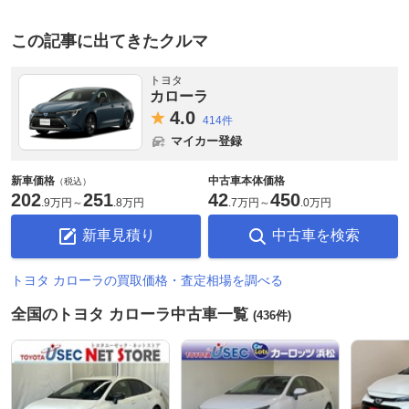
この記事に出てきたクルマ
トヨタ
カローラ
4.
0
414件
マイカー登録
新車価格
中古車本体価格
（税込）
202
251
42
450
.
9万円
～
.
8万円
.
7万円
～
.
0万円
新車見積り
中古車を検索
トヨタ カローラの買取価格・査定相場を調べる
全国のトヨタ カローラ中古車一覧
(436件)