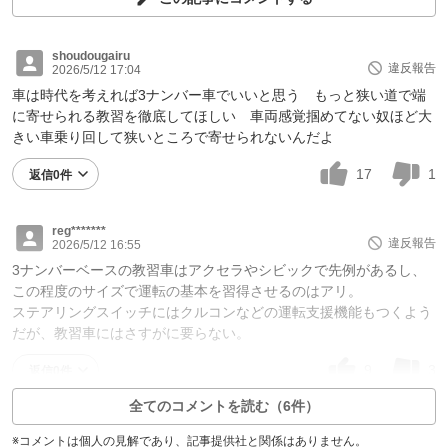
shoudougairu
違反報告
2026/5/12 17:04
車は時代を考えれば3ナンバー車でいいと思う もっと狭い道で端
に寄せられる教習を徹底してほしい 車両感覚掴めてない奴ほど大
きい車乗り回して狭いところで寄せられないんだよ
17
1
返信0件
reg*******
違反報告
2026/5/12 16:55
3ナンバーベースの教習車はアクセラやシビックで先例があるし、
この程度のサイズで運転の基本を習得させるのはアリ。
ステアリングスイッチにはクルコンなどの運転支援機能もつくよう
だが、教習車にはさすがに要らない。
9
3
返信0件
全てのコメントを読む（6件）
※コメントは個人の見解であり、記事提供社と関係はありません。