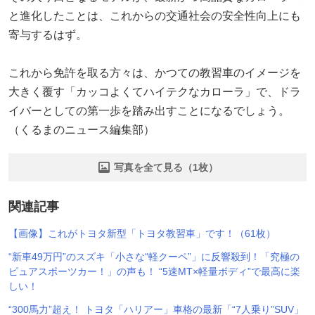
と進化したことは、これからの交通社会の安全性向上にも
寄与するはず。
これから免許を取る方々は、かつての教習車のイメージを
大きく覆す「カッコよくてハイテクなカローラ」で、ドラ
イバーとしての第一歩を踏み出すことになるでしょう。
（くるまのニュース編集部）
写真を全て見る（1枚）
関連記事
【画像】これがトヨタ新型「トヨタ教習車」です！（61枚）
“新車49万円”のスズキ「小さな“軽クーペ”」に反響殺到！「究極の
ピュアスポーツカー！」の声も！ “5速MT×軽量ボディ”で最高に楽
しい！
“300馬力”超え！ トヨタ「ハリアー」車格の最新「“7人乗り”SUV」