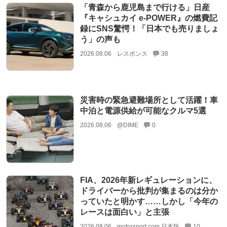
「青森から鹿児島まで行ける」日産
『キャシュカイ e-POWER』の燃費記
録にSNS驚愕！「日本でも売りましょ
う」の声も
2026.08.06
レスポンス
38
災害時の緊急避難場所として活躍！車
中泊と電源供給が可能なクルマ5選
2026.08.06
@DIME
0
FIA、2026年新レギュレーションに、
ドライバーから批判が集まるのは分か
っていたと明かす……しかし「今年の
レースは面白い」と主張
2026.08.06
motorsport.com 日本版
10