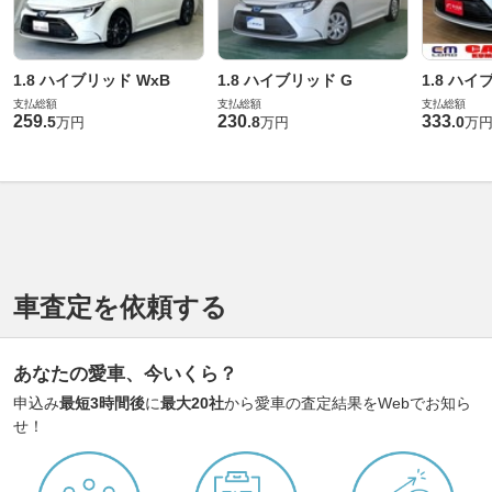
1.8 ハイブリッド WxB
1.8 ハイブリッド G
1.8 ハイ
支払総額
支払総額
支払総額
259
230
333
.
5
.
8
.
0
万円
万円
万
車査定を依頼する
あなたの愛車、今いくら？
申込み
最短3時間後
に
最大20社
から愛車の査定結果をWebでお知ら
せ！