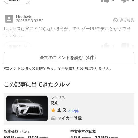
hkuthwb
違反報告
2026/6/13 03:53
レクサスは変にイジらないほうが。モリゾーRRモデルとかまで出
してるし。
1
0
返信0件
全てのコメントを読む（4件）
※コメントは個人の見解であり、記事提供社と関係はありません。
この記事に出てきたクルマ
レクサス
RX
4.
3
402件
マイカー登録
新車価格
中古車本体価格
（税込）
668
903
104
1180