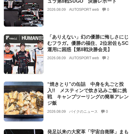
ュラ第8戦SUGO 決勝レポート
2026.08.09
AUTOSPORT web
0
「ありえない」幻の優勝に悔しさにじ
むフラガ。優勝の福住、2位岩佐もSC
運用に困惑【第8戦決勝会見】
2026.08.09
AUTOSPORT web
2
“焼きとり”の缶詰 中身を丸ごと投
入!! メスティンで炊き込みご飯に挑
戦 キャンプツーリングの簡単アレン
ジ飯
2026.08.09
バイクのニュース
0
発足以来の大変革「宇宙自衛隊」まも