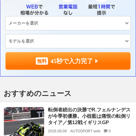
45秒で入力完了
おすすめのニュース
転倒者続出の決勝でR.フェルナンデス
が今季初優勝。小椋藍は痛恨の転倒リ
タイア／第12戦イギリスGP
2026.08.09
AUTOSPORT web
0