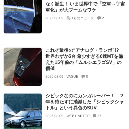
なく誕生！ いま世界中で「空軍→宇宙
軍化」が大ブームなワケ
2026.08.09
乗りものニュース
2
これぞ最後の“アナログ・ランボ”!?
世界わずか5台 希少すぎる6速MTを備
えた15年前の「ムルシエラゴSV」の
価値
2026.08.09
VAGUE
0
シビックなのにカンガルーバー！ ２
年を待たずに消滅した「シビックシャ
トル」という異色のSUV
2026.08.09
WEB CARTOP
37