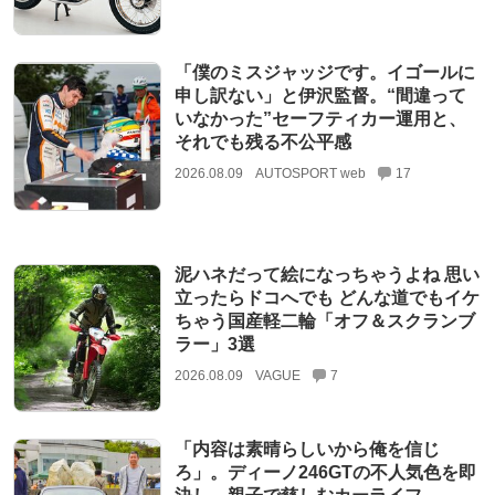
「僕のミスジャッジです。イゴールに
申し訳ない」と伊沢監督。“間違って
いなかった”セーフティカー運用と、
それでも残る不公平感
2026.08.09
AUTOSPORT web
17
泥ハネだって絵になっちゃうよね 思い
立ったらドコへでも どんな道でもイケ
ちゃう国産軽二輪「オフ＆スクランブ
ラー」3選
2026.08.09
VAGUE
7
「内容は素晴らしいから俺を信じ
ろ」。ディーノ246GTの不人気色を即