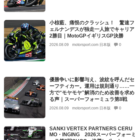
小椋藍、痛恨のクラッシュ！ 驚速フ
ェルナンデスが独走一人旅でキャリア
2勝目｜MotoGPイギリスGP決勝
2026.08.09
motorsport.com 日本版
0
優勝争いに影響与え、波紋を呼んだセ
ーフティカー。運用は規則通り……一
方で“モヤモヤ”解消のため改善を求め
る声｜スーパーフォーミュラ第8戦
2026.08.09
motorsport.com 日本版
0
SANKI VERTEX PARTNERS CERU
MO・INGING 2026スーパーフォーミ