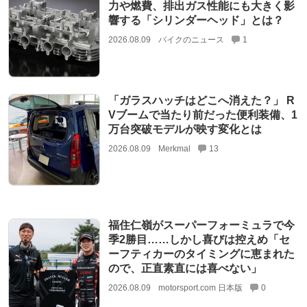
力や燃費、排出ガス性能にも大きく影
響する「シリンダーヘッド」とは？
2026.08.09
バイクのニュース
1
「ガラスハッチはどこへ消えた？」 R
Vブームで当たり前だった便利装備、1
万台突破モデルが映す変化とは
2026.08.09
Merkmal
13
福住仁嶺がスーパーフォーミュラで今
季2勝目……しかし喜びは控えめ「セ
ーフティカーのタイミングに恵まれた
ので、正直素直には喜べない」
2026.08.09
motorsport.com 日本版
0