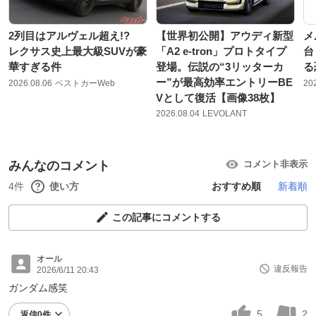
2列目はアルヴェル超え!?
【世界初公開】アウディ新型
メ
レクサス史上最大級SUVが豪
「A2 e-tron」プロトタイプ
台
華すぎる件
登場。伝説の“3リッターカ
る
ー”が最高効率エントリーBE
2026.08.06
ベストカーWeb
20
Vとして復活【画像38枚】
2026.08.04
LEVOLANT
みんなのコメント
コメント非表示
4件
使い方
おすすめ順
新着順
この記事にコメントする
オール
違反報告
2026/6/11 20:43
ガンダム感笑
5
2
返信0件