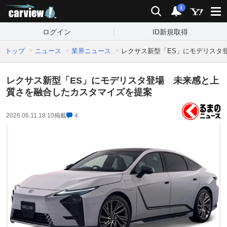
carview!
検索
通知
i
ログイン
ID新規取得
トップ
ニュース
業界ニュース
レクサス新型「ES」にモデリスタ
レクサス新型「ES」にモデリスタ登場 未来感と上
質さを融合したカスタマイズを提案
2026.06.11 18:10
掲載
4