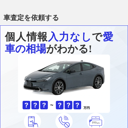
車査定を依頼する
個人情報
入力なし
で
愛
車の相場
がわかる!