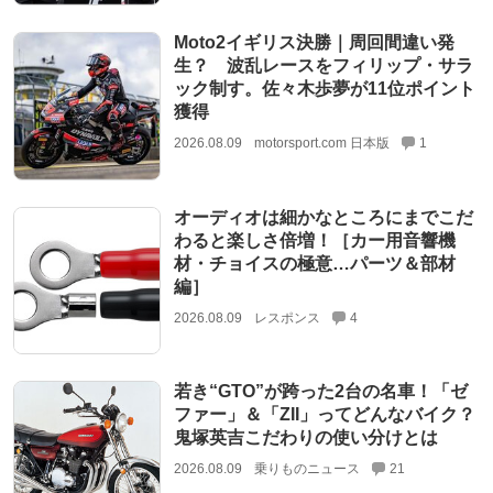
Moto2イギリス決勝｜周回間違い発
生？ 波乱レースをフィリップ・サラ
ック制す。佐々木歩夢が11位ポイント
獲得
2026.08.09
motorsport.com 日本版
1
オーディオは細かなところにまでこだ
わると楽しさ倍増！［カー用音響機
材・チョイスの極意…パーツ＆部材
編］
2026.08.09
レスポンス
4
若き“GTO”が跨った2台の名車！「ゼ
ファー」＆「ZII」ってどんなバイク？
鬼塚英吉こだわりの使い分けとは
2026.08.09
乗りものニュース
21