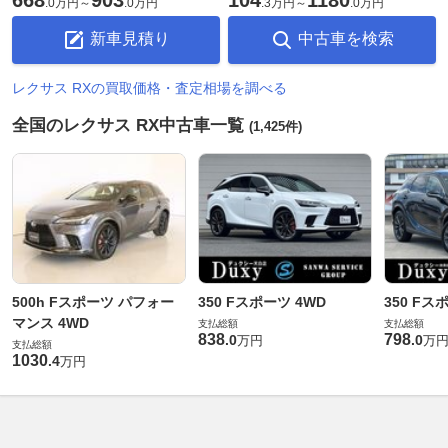
.
0万円
～
.
0万円
.
3万円
～
.
0万円
新車見積り
中古車を検索
レクサス RXの買取価格・査定相場を調べる
全国のレクサス RX中古車一覧
(1,425件)
500h Fスポーツ パフォー
350 Fスポーツ 4WD
350 Fス
マンス 4WD
支払総額
支払総額
838
798
.
0
.
0
万円
万
支払総額
1030
.
4
万円