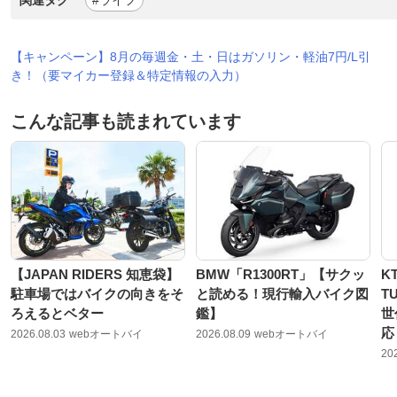
関連タグ
#ライフ
【キャンペーン】8月の毎週金・土・日はガソリン・軽油7円/L引
き！（要マイカー登録＆特定情報の入力）
こんな記事も読まれています
【JAPAN RIDERS 知恵袋】
BMW「R1300RT」【サクッ
K
駐車場ではバイクの向きをそ
と読める！現行輸入バイク図
T
ろえるとベター
鑑】
世
応
2026.08.03
webオートバイ
2026.08.09
webオートバイ
20