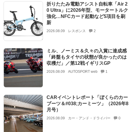
折りたたみ電動アシスト自転車「Air 2
0 Ultra」に2026年型、モータートルク
強化…NFCカード起動など5項目を刷
新
2026.08.09
レスポンス
2
ミル、ノーミス＆久々の入賞に達成感
「終盤もタイヤの状態が良かったのは
収穫だ」／第12戦イギリスGP
2026.08.09
AUTOSPORT web
1
CARイベントレポート「ぼくらのカー
ブーツ＆#038;カーミーツ」（2026年8
月号）
2026.08.09
カー・アンド・ドライバー
0