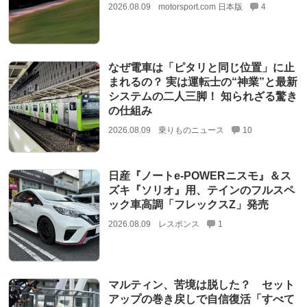
2026.08.09
motorsport.com 日本版
4
なぜ電車は「ピタリと同じ位置」に止
まれるの？ 実は運転士の“神業”と最新
システムの二人三脚！ 知られざる驚き
の仕組み
2026.08.09
乗りものニュース
10
日産『ノートe-POWERニスモ』＆ス
ズキ『ソリオ』用、テインのフルスペ
ック車高調「フレックスZ」発売
2026.08.09
レスポンス
1
マルティン、苦境は脱した？ セット
アップの巻き戻しで自信復活「すべて