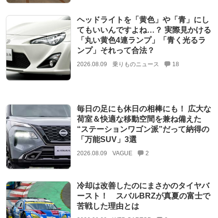
ヘッドライトを「黄色」や「青」にし
てもいいんですよね…？ 実際見かける
「丸い黄色4連ランプ」「青く光るラ
ンプ」それって合法？
2026.08.09
乗りものニュース
18
毎日の足にも休日の相棒にも！ 広大な
荷室＆快適な移動空間を兼ね備えた
“ステーションワゴン派”だって納得の
「万能SUV」3選
2026.08.09
VAGUE
2
冷却は改善したのにまさかのタイヤバ
ースト！ スバルBRZが真夏の富士で
苦戦した理由とは