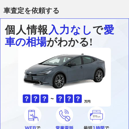
車査定を依頼する
個人情報
入力なし
で
愛
車の相場
がわかる!