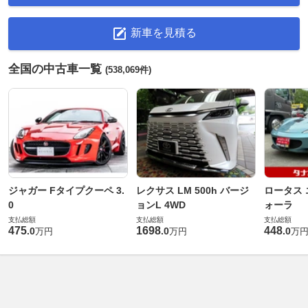
新車を見積る
全国の中古車一覧
(538,069件)
ジャガー Fタイプクーペ 3.
レクサス LM 500h バージ
ロータス 
0
ョンL 4WD
ォーラ
支払総額
支払総額
支払総額
475
1698
448
.
0
.
0
.
0
万円
万円
万