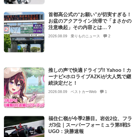
首都高公式の“お願い”が切実すぎる！
お盆のアクアライン渋滞で「まさかの
注意喚起」その内容とは…？
2026.08.09
乗りものニュース
2
推しの声で快適ドライブ!! Yahoo！カ
ーナビ×ホロライブAZKiが大人気で継
続決定だと！
2026.08.09
ベストカーWeb
1
福住仁嶺が今季2勝目。岩佐2位、フラ
ガ3位｜スーパーフォーミュラ第8戦S
UGO：決勝速報