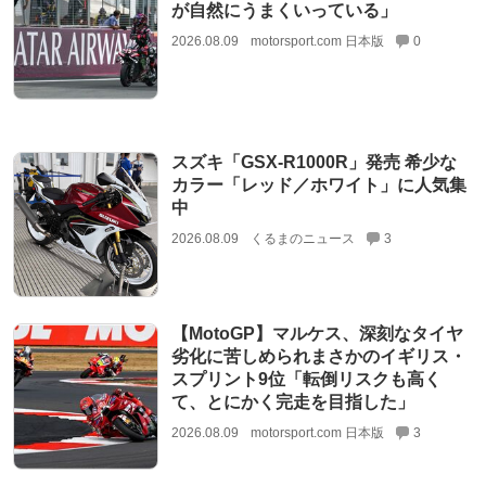
が自然にうまくいっている」
2026.08.09
motorsport.com 日本版
0
スズキ「GSX-R1000R」発売 希少な
カラー「レッド／ホワイト」に人気集
中
2026.08.09
くるまのニュース
3
【MotoGP】マルケス、深刻なタイヤ
劣化に苦しめられまさかのイギリス・
スプリント9位「転倒リスクも高く
て、とにかく完走を目指した」
2026.08.09
motorsport.com 日本版
3