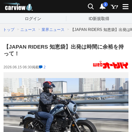
carview!
検索
通知
i
ログイン
ID新規取得
トップ
ニュース
業界ニュース
【JAPAN RIDERS 知恵袋】出
【JAPAN RIDERS 知恵袋】出発は時間に余裕を持
って！
2026.06.15 06:30
掲載
2