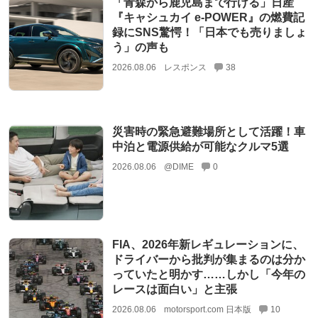
「青森から鹿児島まで行ける」日産
『キャシュカイ e-POWER』の燃費記
録にSNS驚愕！「日本でも売りましょ
う」の声も
2026.08.06
レスポンス
38
災害時の緊急避難場所として活躍！車
中泊と電源供給が可能なクルマ5選
2026.08.06
@DIME
0
FIA、2026年新レギュレーションに、
ドライバーから批判が集まるのは分か
っていたと明かす……しかし「今年の
レースは面白い」と主張
2026.08.06
motorsport.com 日本版
10