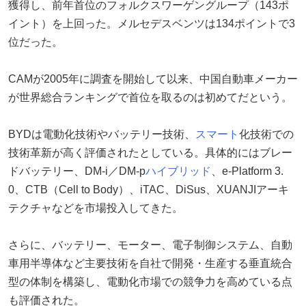
獲得し、前年首位のフォルクスワーゲングループ（143ポ
イント）を上回った。メルセデスベンツは134ポイントで3
位だった。
CAMが2005年に調査を開始して以来、中国自動車メーカー
が世界総合ランキングで首位を取るのは初めてだという。
BYDは電動化技術やバッテリー技術、
スマート
化技術での
技術革新が高く評価されたとしている。具体的にはブレー
ドバッテリー、DM-i／DM-p
ハイブリッド
、e-Platform 3.
0、CTB（Cell to Body）、iTAC、DiSus、XUANJIアーキ
テクチャなどを市場投入してきた。
さらに、バッテリー、モーター、電子制御システム、自動
車用半導体など主要技術を自社で開発・生産する垂直統合
型の体制を構築し、電動化市場での競争力を高めている点
も評価された。