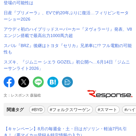
登場の可能性は
日産『プリメーラ』、EVで約20年ぶりに復活…フィリピンモータ
ーショー2026
アウディ初のハイブリッドスーパーカー『ヌヴォラーリ』発表、V8
エンジン搭載で最高出力1000馬力超
スバル『BRZ』後継はトヨタ『セリカ』兄弟車に!? フル電動の可能
性も
スズキ、『ジムニー シエラ GOZEL』初公開へ…6月14日「ジムニ
ーサンライト2026」
文：レスポンス 森脇稔
関連タグ
#BYD
#フォルクスワーゲン
#スマート
#ハ
【キャンペーン】8月の毎週金・土・日はガソリン・軽油7円/L引
き！（要マイカー登録＆特定情報の入力）