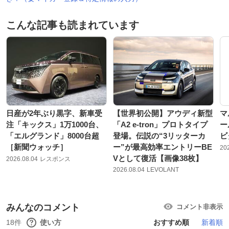
こんな記事も読まれています
日産が2年ぶり黒字、新車受
【世界初公開】アウディ新型
マ
注「キックス」1万1000台、
「A2 e-tron」プロトタイプ
ー
「エルグランド」8000台超
登場。伝説の“3リッターカ
ビ
［新聞ウォッチ］
ー”が最高効率エントリーBE
20
Vとして復活【画像38枚】
2026.08.04
レスポンス
2026.08.04
LEVOLANT
みんなのコメント
コメント非表示
18件
使い方
おすすめ順
新着順