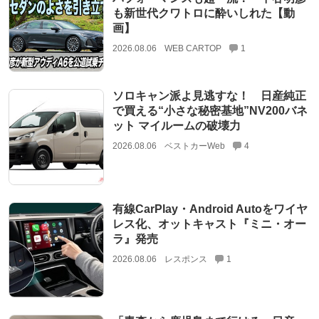
も新世代クワトロに酔いしれた【動
画】
2026.08.06
WEB CARTOP
1
ソロキャン派よ見逃すな！ 日産純正
で買える“小さな秘密基地”NV200バネ
ット マイルームの破壊力
2026.08.06
ベストカーWeb
4
有線CarPlay・Android Autoをワイヤ
レス化、オットキャスト『ミニ・オー
ラ』発売
2026.08.06
レスポンス
1