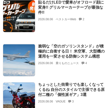
貼るだけLEDで愛車がオフロード顔に
変身!! グリルマーカーテープが最強な
件!!
2026.08.06
ベストカーWeb
2
脆弱な「空のガソリンスタンド」が積
極的に自衛する日！ 米空軍、大型機の
運用を一変させる防御システム構想
2026.08.06
乗りものニュース
4
ちょっとした街乗りでも楽しくなって
くるね 自分のスタイルで主張できる原
付二種の「個性派ギア」3選
2026.08.06
VAGUE
3