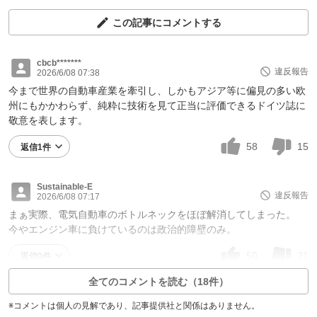
この記事にコメントする
cbcb*******
違反報告
2026/6/08 07:38
今まで世界の自動車産業を牽引し、しかもアジア等に偏見の多い欧
州にもかかわらず、純粋に技術を見て正当に評価できるドイツ誌に
敬意を表します。
58
15
返信1件
Sustainable-E
違反報告
2026/6/08 07:17
まぁ実際、電気自動車のボトルネックをほぼ解消してしまった。
今やエンジン車に負けているのは政治的障壁のみ。
50
21
返信0件
全てのコメントを読む（18件）
※コメントは個人の見解であり、記事提供社と関係はありません。