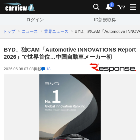
carview!
検索
通知
i
ログイン
ID新規取得
トップ
ニュース
業界ニュース
BYD、独CAM「Automotive IN
BYD、独CAM「Automotive INNOVATIONS Report
2026」で世界首位…中国自動車メーカー初
2026.06.08 07:08
掲載
18