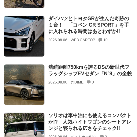
ダイハツとトヨタGRが生んだ奇跡の
１台！ 「コペン GR SPORT」を手
に入れられる時間はあとわずか!!
2026.08.06
WEB CARTOP
10
航続距離750kmを誇るDSの新世代フ
ラッグシップEVセダン「N°8」の全貌
2026.08.06
@DIME
0
ソリオは車中泊にも使えるコンパクト
か!? 人気ハイトワゴンのシートアレ
ンジと寝られる広さをチェック!!