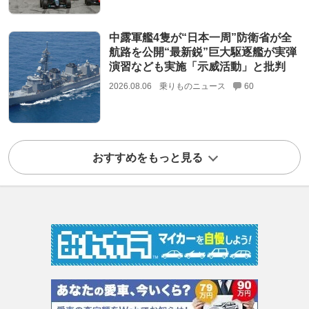
中露軍艦4隻が“日本一周”防衛省が全
航路を公開“最新鋭”巨大駆逐艦が実弾
演習なども実施「示威活動」と批判
2026.08.06
乗りものニュース
60
おすすめをもっと見る