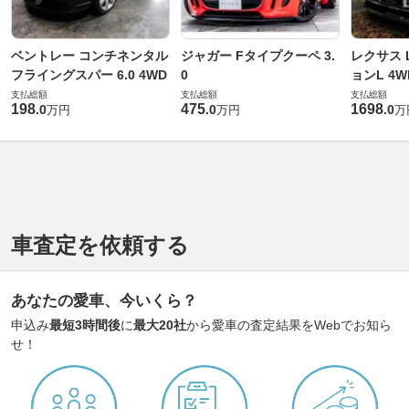
ベントレー コンチネンタル
ジャガー Fタイプクーペ 3.
レクサス L
フライングスパー 6.0 4WD
0
ョンL 4W
支払総額
支払総額
支払総額
198
475
1698
.
0
.
0
.
0
万円
万円
万
車査定を依頼する
あなたの愛車、今いくら？
申込み
最短3時間後
に
最大20社
から愛車の査定結果をWebでお知ら
せ！