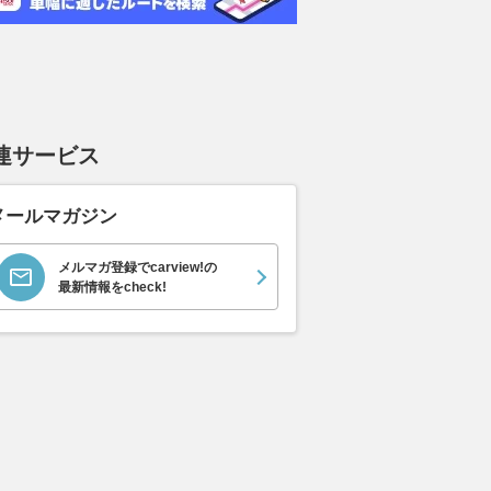
連サービス
メールマガジン
メルマガ登録でcarview!の
最新情報をcheck!