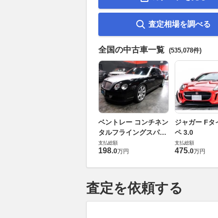
査定相場を調べる
全国の中古車一覧
(535,078件)
ベントレー コンチネン
ジャガー Fタ
タルフライングスパー
ペ 3.0
6.0 4WD
支払総額
支払総額
198
.
475
.
0
0
万円
万円
査定を依頼する