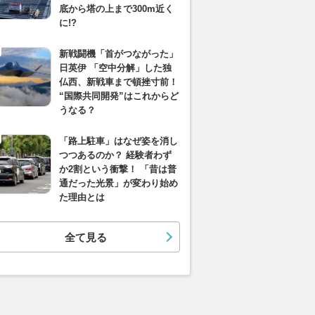
底から塔の上まで300m近く
に!?
新戦闘機「首がつながった」
日英伊 「空中分解」した独
仏西、新戦車まで頓挫寸前！
“国際共同開発”はこれからど
うなる？
「路上駐車」はなぜ姿を消し
つつあるのか？ 経験者わず
か2割という衝撃！ 「昔は普
通だった光景」が変わり始め
た理由とは
全て見る