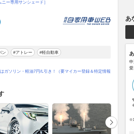
ムニー専用サンシェード］
あ
バン
#アトレー
#軽自動車
申
愛
はガソリン・軽油7円/L引き！（要マイカー登録＆特定情報
す
※