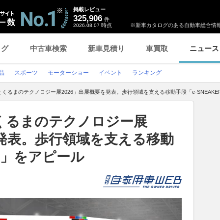
掲載レビュー
325,906
件
時点
※新車カタログのある自動車総合情報
2026.08.07
ログ
中古車検索
新車見積り
車買取
ニュース
品
スポーツ
モーターショー
イベント
ランキング
くるまのテクノロジー展2026」出展概要を発表。歩行領域を支える移動手段「e-SNEAKE
くるまのテクノロジー展
を発表。歩行領域を支える移動
ER」をアピール