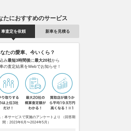
なたにおすすめのサービス
車査定を依頼
新車を見積る
あなたの愛車、今いくら？
込み
最短3時間後
に
最大20社
から
車の査定結果をWebでお知らせ！
1：本サービスで実施のアンケートより （回答期
間：2023年6月〜2024年5月）