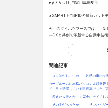
●まとめ:月刊自家用車編集部
e-SMART HYBRIDの最新カッ
今回のダイハツブースでは、「新
—DXと共創で革新する自動車技
関連記事
「コレはかしこいわ…」灼熱の車内を
カーゴルームに本格パソコン＆顕微鏡
て、日々活躍している現役車でした【高
「考えた人天才か…」完全にナメてし
「その手があったか…！」サンバイザ