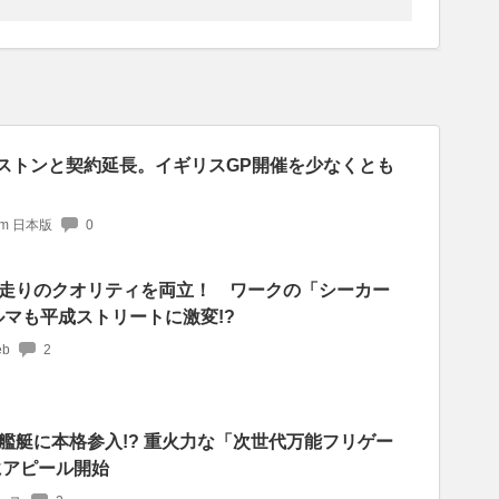
バーストンと契約延長。イギリスGP開催を少なくとも
com 日本版
0
走りのクオリティを両立！ ワークの「シーカー
ルマも平成ストリートに激変!?
b
2
艦艇に本格参入!? 重火力な「次世代万能フリゲー
にアピール開始