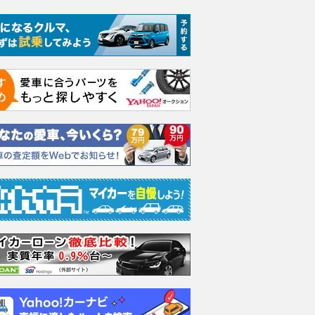
エヴォーラ
ホンダ NSX 3.0
ロールスロイス ゴース
日産 
ラ
ト ロールスロイス ゴ
ック 
支払総額
898
.
0
万円
ースト(第1世代 / RR4)
支払総額
支払総額
905
.
220
.
1
0
万円