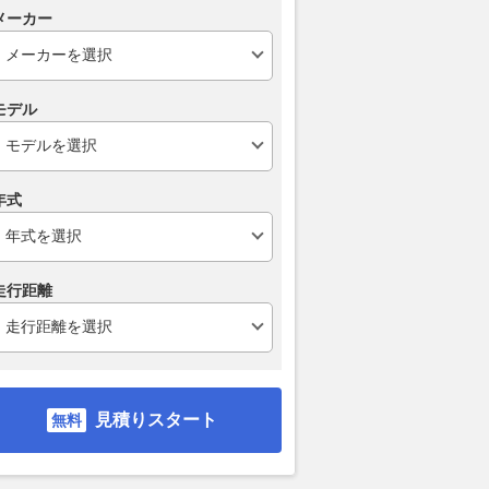
メーカー
新型「A6スポーツバ
まもなくお盆シーズン 高速道
純正パーツを
tron」で東京から京都
路「渋滞」のピークはいつ？
ルセデスAMG
000km級ロングランで
最大予想は45km 渋滞嫌いなら
感なく覚醒す
モデル
新EVの実力とは
避けるべき日時と場所とは
2026.08.07
Aut
くるまのニュース
2026.08.07
VAGUE
年式
走行距離
見積りスタート