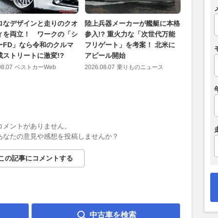
ロなデザインと走りのクオ
陸上兵器メーカーが艦艇に本格
アウディ
ィを両立！ ワークの「シ
参入!? 重火力な「次世代万能
ック e-
ーFD」なら令和のクルマ
フリゲート」を考案！ 北米に
へ 往復1
成ストリートに激変!?
アピール開始
見えた最
08.07
ベストカーWeb
2026.08.07
乗りものニュース
2026.08.07
コメントがありません。
あなたの意見や感想を投稿しませんか？
この記事にコメントする
中古車を検索