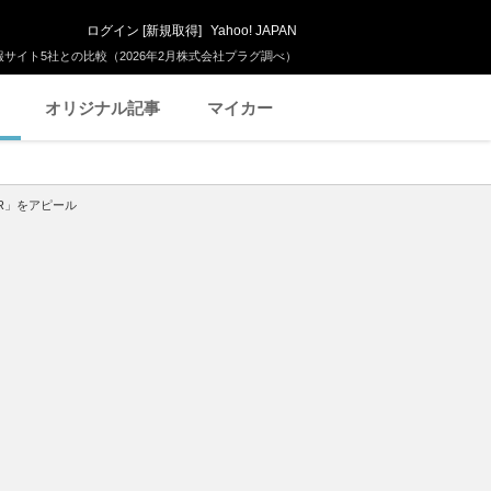
ログイン
[
新規取得
]
Yahoo! JAPAN
サイト5社との比較（2026年2月株式会社プラグ調べ）
オリジナル記事
マイカー
R」をアピール