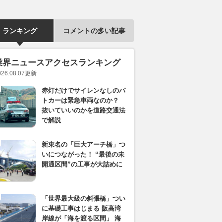
ランキング
コメントの多い記事
業界ニュースアクセスランキング
026.08.07
更新
赤灯だけでサイレンなしのパ
トカーは緊急車両なのか？
抜いていいのかを道路交通法
で解説
新東名の「巨大アーチ橋」つ
いにつながった！ “最後の未
開通区間”の工事が大詰めに
「世界最大級の斜張橋」つい
に基礎工事はじまる 阪高湾
岸線が「海を渡る区間」 海