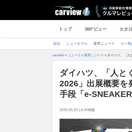
トップ
360°ビュー
カタ
総合
ニューモデル
業界ニュース
カー用
carview!
>
ニュース
>
業界ニュース
>
ダイハツ、「人と
ダイハツ、「人と
2026」出展概要
手段「e-SNEAK
2026.05.20 14:35
掲載