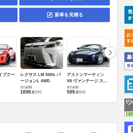
新車を見積る
ロータス 
イプクー
レクサス LM 500h バ
アストンマーティン
エヴォー
ージョンL 4WD
V8 ヴァンテージ スポ
支払総額
ーツシフト
支払総額
支払総額
448
.
0
万円
1698
.
589
.
0
0
万円
万円