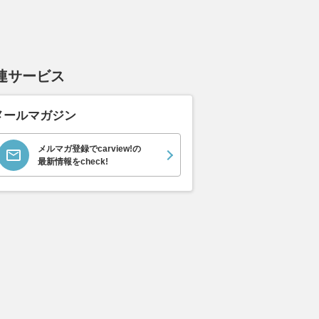
連サービス
メールマガジン
メルマガ登録でcarview!の
最新情報をcheck!