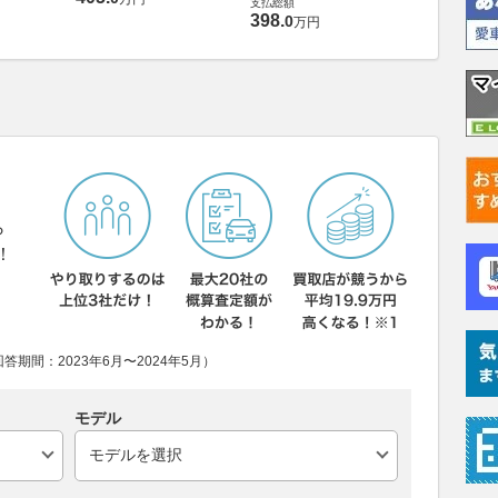
支払総額
384
.
9
万円
398
.
0
万円
ら
！
期間：2023年6月〜2024年5月）
モデル