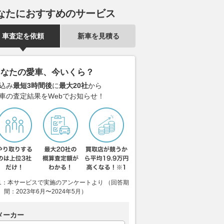
なたにおすすめのサービス
車査定を依頼
新車を見積る
あなたの愛車、今いくら？
込み
最短3時間後
に
最大20社
から
車の査定結果をWebでお知らせ！
1：本サービスで実施のアンケートより （回答期
間：2023年6月〜2024年5月）
メーカー