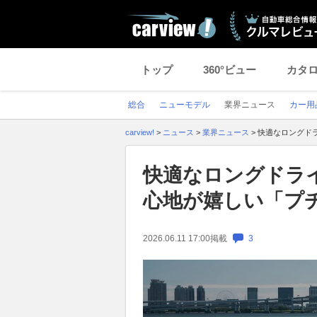
トップ
360°ビュー
カタ
総合
ニューモデル
業界ニュース
カー用
carview!
>
ニュース
>
業界ニュース
>
快適なロングド
快適なロングドラ
心地が嬉しい「プ
2026.06.11 17:00
掲載
3