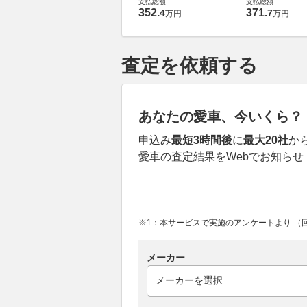
支払総額
支払総額
352
.
371
.
4
7
万円
万円
査定を依頼する
あなたの愛車、今いくら？
申込み
最短3時間後
に
最大20社
か
愛車の査定結果をWebでお知らせ
※1：本サービスで実施のアンケートより （回答
メーカー