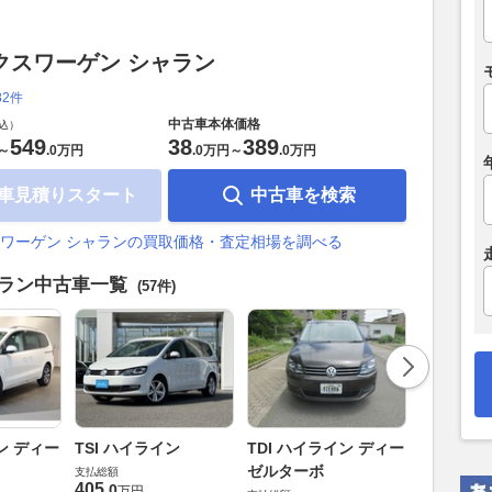
クスワーゲン シャラン
82件
中古車本体価格
込）
549
38
389
～
.
0万円
.
0万円
～
.
0万円
車見積りスタート
中古車を検索
ワーゲン シャランの買取価格・査定相場を調べる
ャラン中古車一覧
(57件)
TDI ハイ
ン ディー
TSI ハイライン
TDI ハイライン ディー
ゼルター
ゼルターボ
支払総額
405
.
支払総額
0
万円