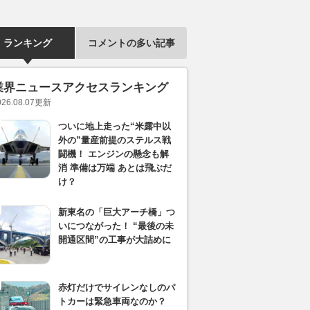
ランキング
コメントの多い記事
業界ニュースアクセスランキング
026.08.07
更新
ついに地上走った“米露中以
外の”量産前提のステルス戦
闘機！ エンジンの懸念も解
消 準備は万端 あとは飛ぶだ
け？
新東名の「巨大アーチ橋」つ
いにつながった！ “最後の未
開通区間”の工事が大詰めに
赤灯だけでサイレンなしのパ
トカーは緊急車両なのか？