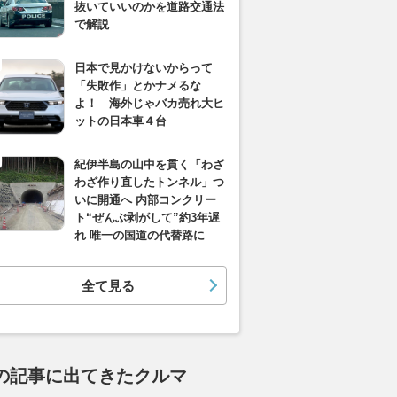
抜いていいのかを道路交通法
で解説
日本で見かけないからって
「失敗作」とかナメるな
よ！ 海外じゃバカ売れ大ヒ
ットの日本車４台
紀伊半島の山中を貫く「わざ
わざ作り直したトンネル」つ
いに開通へ 内部コンクリー
ト“ぜんぶ剥がして”約3年遅
れ 唯一の国道の代替路に
全て見る
の記事に出てきたクルマ