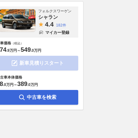
フォルクスワーゲン
シャラン
4.
4
182件
マイカー登録
車価格
（税込）
74
549
.
9万円
～
.
0万円
新車見積りスタート
古車本体価格
8
389
.
0万円
～
.
0万円
中古車を検索
ックス」好調です！
85周年を迎えるジープを語る
今週のダイジェ
1か月で受注1万台突
【九島辰也】
7/31】新型
者の推しポイントと
ニア注目の実
2026.08.04
グーネット
2026.08.01
グー
グーネット