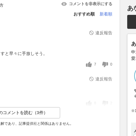
コメントを非表示にする
方
あ
おすすめ順
新着順
違反報告
申
出すと早々に手放しそう。
愛
7
0
違反報告
8
2
※
のコメントを読む（3件）
見解であり、記事提供社と関係はありません。