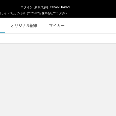
ログイン
[
新規取得
]
Yahoo! JAPAN
サイト5社との比較（2026年2月株式会社プラグ調べ）
オリジナル記事
マイカー