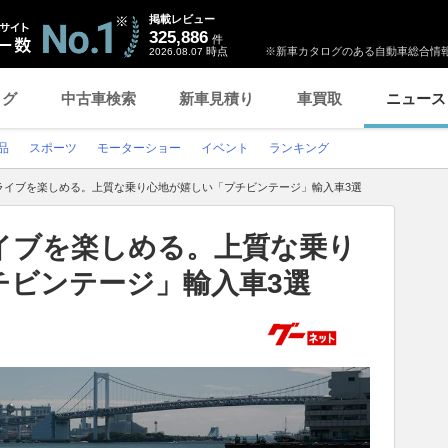
掲載レビュー
325,886
件
時点
※新車カタログのある自動車総合情報
2026.08.07
ログ
中古車検索
新車見積り
車買取
ニュース
品
スポーツ
モーターショー
イベント
ランキング
ライブを楽しめる。上質な乗り心地が嬉しい「プチビンテージ」輸入車3選
イブを楽しめる。上質な乗り
チビンテージ」輸入車3選