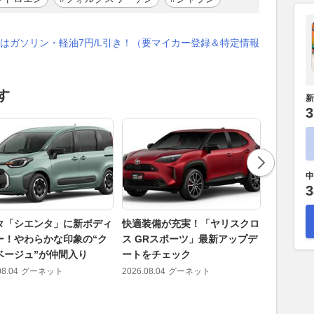
はガソリン・軽油7円/L引き！（要マイカー登録＆特定情報
す
新
3
中
3
タ「シエンタ」に新ボディ
快適装備が充実！「ヤリスクロ
新型「キ
ー！やわらかな印象の“ク
ス GRスポーツ」最新アップデ
発売から
ベージュ”が仲間入り
ートをチェック
破。購入
は？
08.04
グーネット
2026.08.04
グーネット
2026.08.06