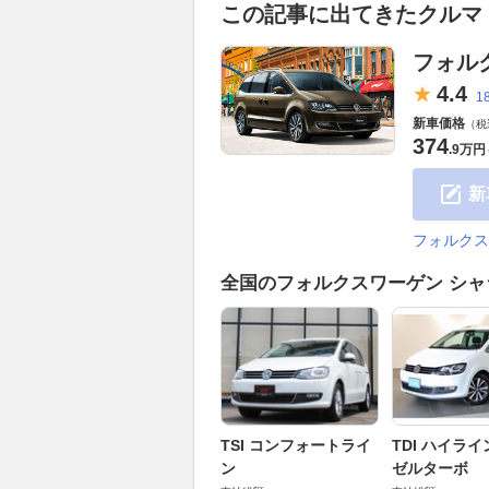
この記事に出てきたクルマ
フォル
4.
4
1
新車価格
（税
374
.
9万円
新
フォルクス
全国のフォルクスワーゲン シ
TSI コンフォートライ
TDI ハイライ
ン
ゼルターボ