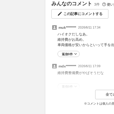
みんなのコメント
3件
使い
この記事にコメントする
muk********
2026/6/11 17:34
ハイオクだしなあ。
維持費がお高め。
車両価格が安いからといって手を
返信0件
mdx********
2026/6/11 17:09
維持費整備費がやばそうだな
返信0件
全て
※コメントは個人の