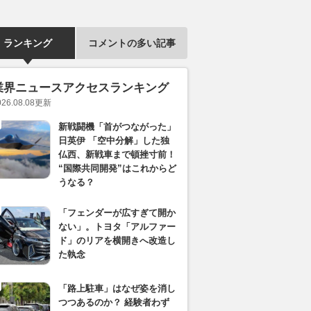
ランキング
コメントの多い記事
業界ニュースアクセスランキング
026.08.08
更新
新戦闘機「首がつながった」
日英伊 「空中分解」した独
仏西、新戦車まで頓挫寸前！
“国際共同開発”はこれからど
うなる？
「フェンダーが広すぎて開か
ない」。トヨタ「アルファー
ド」のリアを横開きへ改造し
た執念
「路上駐車」はなぜ姿を消し
つつあるのか？ 経験者わず