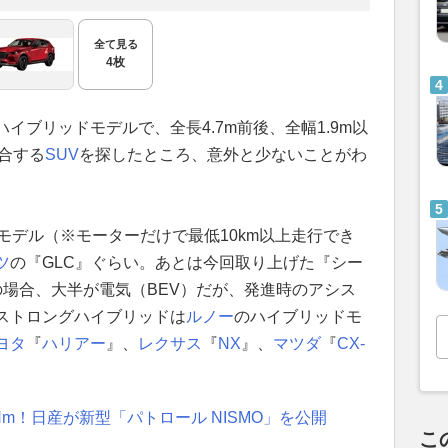
全て見る
4枚
イブリッドモデルで、全長4.7m前後、全幅1.9m以
適合する
SUV
を探したところ、意外と少ないことがわ
モデル（※モーターだけで最低10km以上走行でき
ツ
の『GLC』ぐらい。あとは今回取り上げた『シー
の場合、大半が電気（BEV）だが、発進時のアシス
ストロングハイブリッドは
ルノー
のハイブリッドモ
ヨタ
『
ハリアー
』、
レクサス
『
NX
』、
マツダ
『
CX-
Nm！日産が新型「パトロール NISMO」を公開
こ