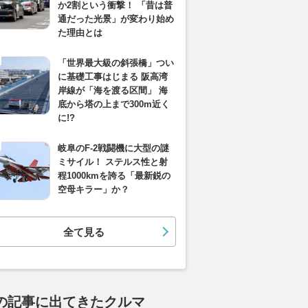
か2割という衝撃！ 「昔は普
通だった光景」が変わり始め
た理由とは
「世界最大級の斜張橋」つい
に基礎工事はじまる 阪高湾
岸線が「海を渡る区間」 海
底から塔の上まで300m近く
に!?
岐阜のF-2戦闘機に大型の謎
ミサイル！ ステルス性と射
程1000kmを誇る「最新鋭の
空母キラー」か？
全て見る
の記事に出てきたクルマ