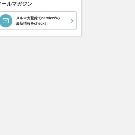
メールマガジン
メルマガ登録でcarview!の
最新情報をcheck!
1.5
1.5
1.5
支払総額
支払総額
支払総額
381
.
435
.
383
.
0
8
0
万円
万円