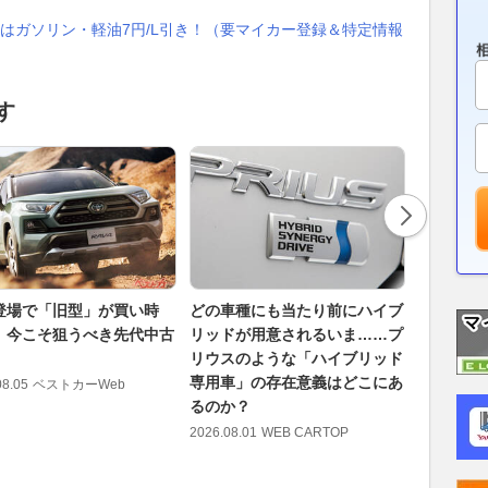
はガソリン・軽油7円/L引き！（要マイカー登録＆特定情報
す
登場で「旧型」が買い時
どの車種にも当たり前にハイブ
新型「パ
 今こそ狙うべき先代中古
リッドが用意されるいま……プ
ダーフレー
リウスのような「ハイブリッド
SUVの
専用車」の存在意義はどこにあ
【新車ニ
08.05
ベストカーWeb
るのか？
2026.08.07
2026.08.01
WEB CARTOP