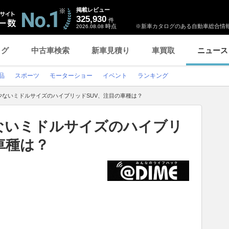
掲載レビュー
325,930
件
時点
※新車カタログのある自動車総合情報
2026.08.08
ログ
中古車検索
新車見積り
車買取
ニュース
品
スポーツ
モーターショー
イベント
ランキング
少ないミドルサイズのハイブリッドSUV、注目の車種は？
ないミドルサイズのハイブリ
車種は？