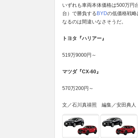
いずれも車両本体価格は500万円台
台）で勝負する
BYD
の低価格戦略
なるのは間違いなさそうだ。
トヨタ『ハリアー』
519万9000円～
マツダ『CX-60』
570万200円～
文／石川真禧照 編集／安田典人