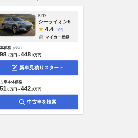
BYD
シーライオン6
4.
4
10件
マイカー登録
車価格
（税込）
98
448
.
2万円
～
.
8万円
新車見積りスタート
古車本体価格
51
442
.
0万円
～
.
0万円
中古車を検索