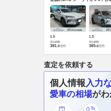
1.5
1.5
支払総額
支払総額
381
.
365
.
0
0
万円
万円
査定を依頼する
個人情報
入力
愛車の相場
がわ