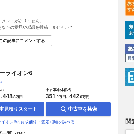
コメントがありません。
あなたの意見や感想を投稿しませんか？
この記事にコメントする
シーライオン6
0件
中古車本体価格
込）
448
351
442
～
.
8万円
.
0万円
～
.
0万円
車見積りスタート
中古車を検索
関
ーライオン6の買取価格・査定相場を調べる
車一覧
(17件)