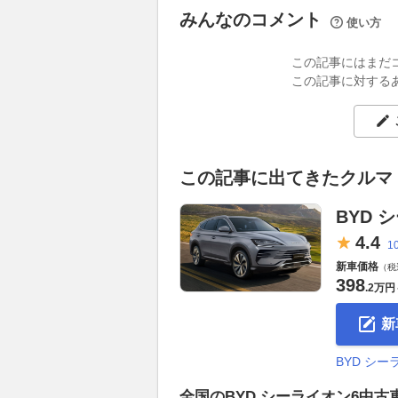
みんなのコメント
使い方
この記事にはまだ
この記事に対する
この記事に出てきたクルマ
BYD 
4.
4
1
新車価格
（税
398
.
2万円
新
BYD シ
全国のBYD シーライオン6中古