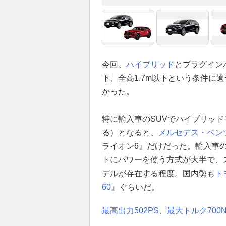
今回、
ハイブリッド
とプラグインハ
下、全高1.7m以下という条件に
かった。
特に輸入車のSUVでハイブリッド
る）となると、
メルセデス・ベン
ライオン6』だけだった。輸入車
トにパワーを使う方式が大半で、
デルが存在する程度。国内勢も
ト
60
』ぐらいだ。
最高出力502PS、最大トルク700