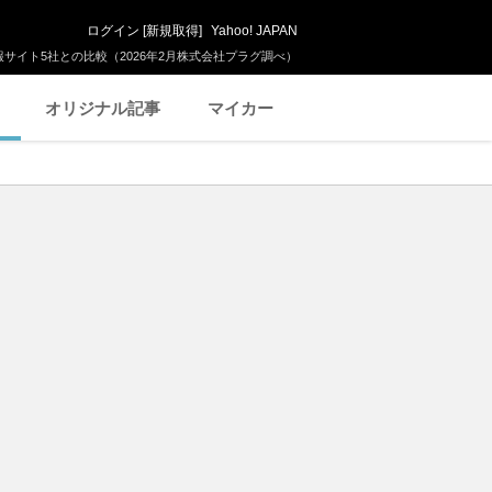
ログイン
[
新規取得
]
Yahoo! JAPAN
サイト5社との比較（2026年2月株式会社プラグ調べ）
オリジナル記事
マイカー