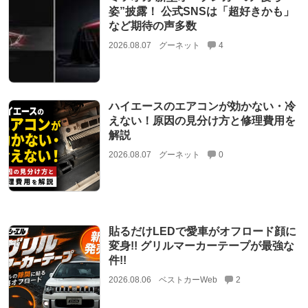
姿”披露！ 公式SNSは「超好きかも」
など期待の声多数
2026.08.07
グーネット
4
ハイエースのエアコンが効かない・冷
えない！原因の見分け方と修理費用を
解説
2026.08.07
グーネット
0
貼るだけLEDで愛車がオフロード顔に
変身!! グリルマーカーテープが最強な
件!!
2026.08.06
ベストカーWeb
2