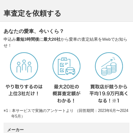
車査定を依頼する
あなたの愛車、今いくら？
申込み
最短3時間後
に
最大20社
から愛車の査定結果をWebでお知ら
せ！
※1：本サービスで実施のアンケートより （回答期間：2023年6月〜2024
年5月）
メーカー