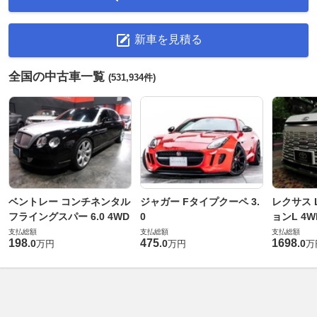
新車を見積る
全国の中古車一覧
(531,934件)
ベントレー コンチネンタル
ジャガー Fタイプクーペ 3.
レクサス L
フライングスパー 6.0 4WD
0
ョンL 4W
支払総額
支払総額
支払総額
198
475
1698
.
0
.
0
.
0
万円
万円
万