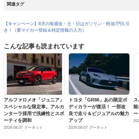
関連タグ
【キャンペーン】8月の毎週金・土・日はガソリン・軽油7円/L引
き！（要マイカー登録＆特定情報の入力）
こんな記事も読まれています
アルファロメオ「ジュニア」
トヨタ「GR86」あの限定ボ
ス
スペシャルな限定車。アルカ
ディカラーが復活！ 一部改
能
ンターラ採用で洗練性とスポ
良で走り＆ビジュアルの魅力
ー
ーティを調和
アップ
20
2026.08.07
グーネット
2026.08.07
グーネット