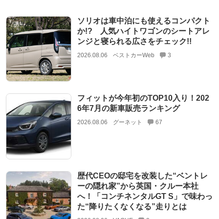
ソリオは車中泊にも使えるコンパクト
か!? 人気ハイトワゴンのシートアレ
ンジと寝られる広さをチェック!!
2026.08.06
ベストカーWeb
3
フィットが今年初のTOP10入り！202
6年7月の新車販売ランキング
2026.08.06
グーネット
67
歴代CEOの邸宅を改装した“ベントレ
ーの隠れ家”から英国・クルー本社
へ！「コンチネンタルGT S」で味わっ
た“降りたくなくなる”走りとは