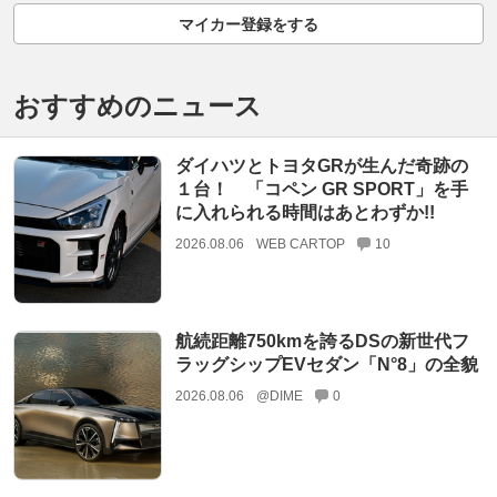
マイカー登録をする
おすすめのニュース
ダイハツとトヨタGRが生んだ奇跡の
１台！ 「コペン GR SPORT」を手
に入れられる時間はあとわずか!!
2026.08.06
WEB CARTOP
10
航続距離750kmを誇るDSの新世代フ
ラッグシップEVセダン「N°8」の全貌
2026.08.06
@DIME
0