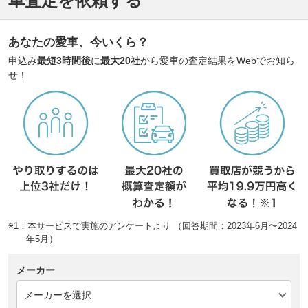
車査定を依頼する
あなたの愛車、今いくら？
申込み
最短3時間後
に
最大20社
から愛車の査定結果をWebでお知ら
せ！
※1：本サービスで実施のアンケートより （回答期間：2023年6月〜2024
年5月）
メーカー