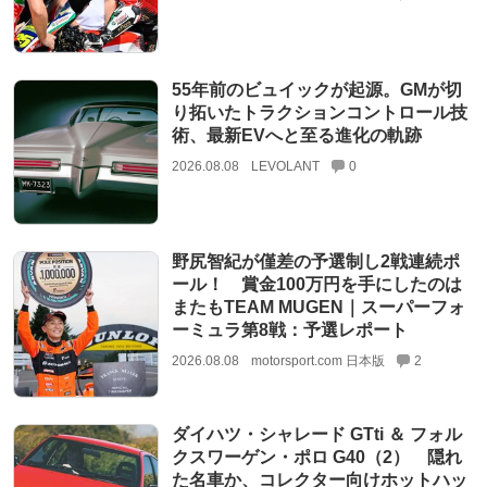
55年前のビュイックが起源。GMが切
り拓いたトラクションコントロール技
術、最新EVへと至る進化の軌跡
2026.08.08
LEVOLANT
0
野尻智紀が僅差の予選制し2戦連続ポ
ール！ 賞金100万円を手にしたのは
またもTEAM MUGEN｜スーパーフォ
ーミュラ第8戦：予選レポート
2026.08.08
motorsport.com 日本版
2
ダイハツ・シャレード GTti ＆ フォル
クスワーゲン・ポロ G40（2） 隠れ
た名車か、コレクター向けホットハッ