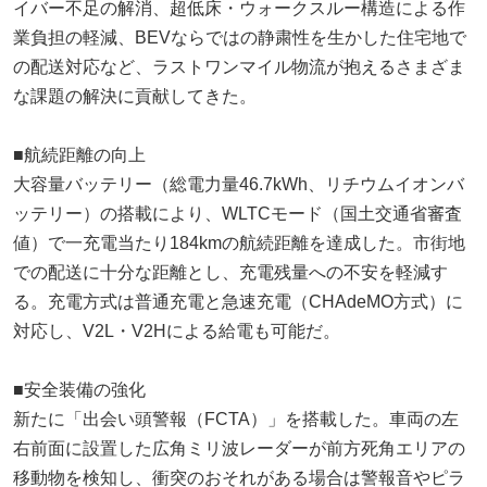
イバー不足の解消、超低床・ウォークスルー構造による作
業負担の軽減、BEVならではの静粛性を生かした住宅地で
の配送対応など、ラストワンマイル物流が抱えるさまざま
な課題の解決に貢献してきた。
■航続距離の向上
大容量バッテリー（総電力量46.7kWh、リチウムイオンバ
ッテリー）の搭載により、WLTCモード（国土交通省審査
値）で一充電当たり184kmの航続距離を達成した。市街地
での配送に十分な距離とし、充電残量への不安を軽減す
る。充電方式は普通充電と急速充電（CHAdeMO方式）に
対応し、V2L・V2Hによる給電も可能だ。
■安全装備の強化
新たに「出会い頭警報（FCTA）」を搭載した。車両の左
右前面に設置した広角ミリ波レーダーが前方死角エリアの
移動物を検知し、衝突のおそれがある場合は警報音やピラ