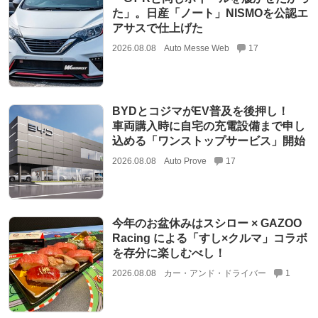
た」。日産「ノート」NISMOを公認エ
アサスで仕上げた
2026.08.08
Auto Messe Web
17
BYDとコジマがEV普及を後押し！
車両購入時に自宅の充電設備まで申し
込める「ワンストップサービス」開始
2026.08.08
Auto Prove
17
今年のお盆休みはスシロー × GAZOO
Racing による「すし×クルマ」コラボ
を存分に楽しむべし！
2026.08.08
カー・アンド・ドライバー
1