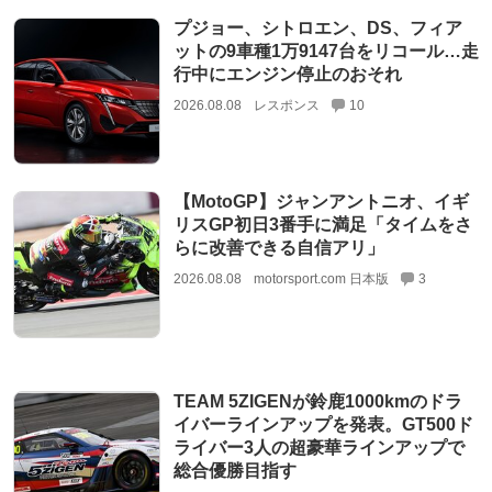
プジョー、シトロエン、DS、フィア
ットの9車種1万9147台をリコール…走
行中にエンジン停止のおそれ
2026.08.08
レスポンス
10
【MotoGP】ジャンアントニオ、イギ
リスGP初日3番手に満足「タイムをさ
らに改善できる自信アリ」
2026.08.08
motorsport.com 日本版
3
TEAM 5ZIGENが鈴鹿1000kmのドラ
イバーラインアップを発表。GT500ド
ライバー3人の超豪華ラインアップで
総合優勝目指す