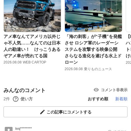
アメ車なんてアメリカ以外じ
「海の刺客」が“子機”を発艦
【
ゃ不人気……なんてのは日本
させ ロシア軍のレーダーシ
ハ
人の勘違い！ けっこうある
ステムを攻撃する映像公開
ト
ぞアメ車が売れてる国
さらなる進化を遂げる水上ド
け
ローン
2026.08.08
WEB CARTOP
20
2026.08.08
乗りものニュース
みんなのコメント
コメント非表示
2件
使い方
おすすめ順
新着順
この記事にコメントする
ivq********