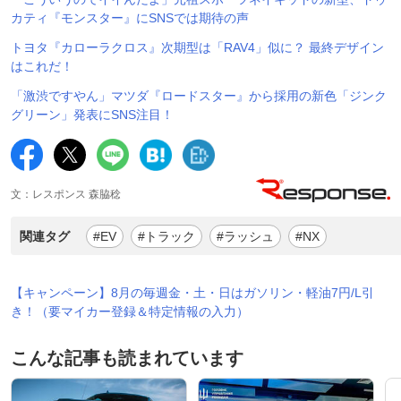
カティ『モンスター』にSNSでは期待の声
トヨタ『カローラクロス』次期型は「RAV4」似に？ 最終デザイン
はこれだ！
「激渋ですやん」マツダ『ロードスター』から採用の新色「ジンク
グリーン」発表にSNS注目！
文：レスポンス 森脇稔
関連タグ
#EV
#トラック
#ラッシュ
#NX
【キャンペーン】8月の毎週金・土・日はガソリン・軽油7円/L引
き！（要マイカー登録＆特定情報の入力）
こんな記事も読まれています