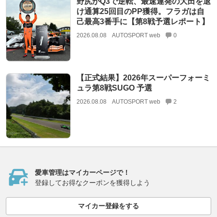
野尻がQ3で逆転、最速連発の大田を退
け通算25回目のPP獲得。フラガは自
己最高3番手に【第8戦予選レポート】
2026.08.08
AUTOSPORT web
0
【正式結果】2026年スーパーフォーミ
ュラ第8戦SUGO 予選
2026.08.08
AUTOSPORT web
2
愛車管理はマイカーページで！
登録してお得なクーポンを獲得しよう
マイカー登録をする