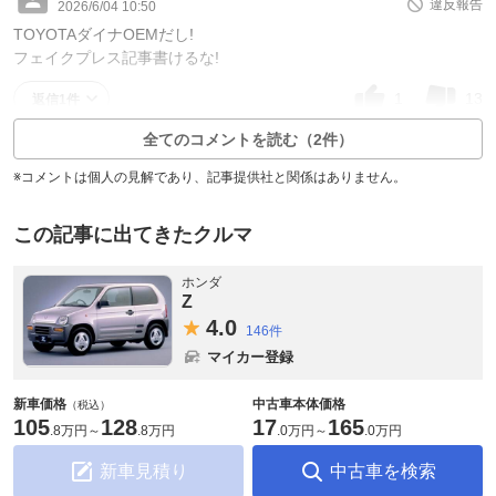
違反報告
2026/6/04 10:50
TOYOTAダイナOEMだし!
フェイクプレス記事書けるな!
1
13
返信1件
全てのコメントを読む（2件）
※コメントは個人の見解であり、記事提供社と関係はありません。
この記事に出てきたクルマ
ホンダ
Z
4.
0
146件
マイカー登録
新車価格
中古車本体価格
（税込）
105
128
17
165
.
8万円
～
.
8万円
.
0万円
～
.
0万円
新車見積り
中古車を検索