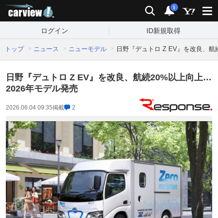
carview!
検索
通知
i
ログイン
ID新規取得
トップ
ニュース
ニューモデル
日野『デュトロ Z EV』を改良、航
日野『デュトロ Z EV』を改良、航続20%以上向上…
2026年モデル発売
2026.06.04 09:35
掲載
2