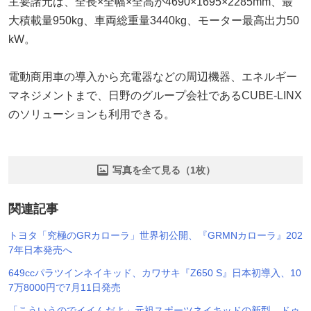
主要諸元は、全長×全幅×全高が4690×1695×2285mm、最
大積載量950kg、車両総重量3440kg、モーター最高出力50
kW。
電動商用車の導入から充電器などの周辺機器、エネルギー
マネジメントまで、日野のグループ会社であるCUBE-LINX
のソリューションも利用できる。
写真を全て見る（1枚）
関連記事
トヨタ「究極のGRカローラ」世界初公開、『GRMNカローラ』202
7年日本発売へ
649ccパラツインネイキッド、カワサキ『Z650 S』日本初導入、10
7万8000円で7月11日発売
「こういうのでイイんだよ」元祖スポーツネイキッドの新型、ドゥ