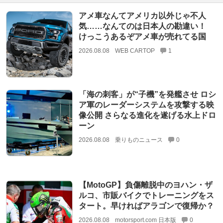
アメ車なんてアメリカ以外じゃ不人
気……なんてのは日本人の勘違い！
けっこうあるぞアメ車が売れてる国
2026.08.08
WEB CARTOP
1
「海の刺客」が“子機”を発艦させ ロシ
ア軍のレーダーシステムを攻撃する映
像公開 さらなる進化を遂げる水上ドロ
ーン
2026.08.08
乗りものニュース
0
【MotoGP】負傷離脱中のヨハン・ザ
ルコ、市販バイクでトレーニングをス
タート。早ければアラゴンで復帰か？
2026.08.08
motorsport.com 日本版
0