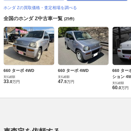
ホンダ Zの買取価格・査定相場を調べる
全国のホンダ Z中古車一覧
(25件)
660 ターボ 4WD
660 ターボ 4WD
660 タ
ション 4
支払総額
支払総額
33
47
.
0
.
5
万円
万円
支払総額
60
.
0
万円