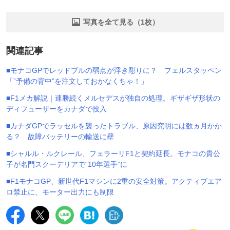
写真を全て見る（1枚）
関連記事
■モナコGPでレッドブルの弱点が浮き彫りに？ フェルスタッペン
「”予備の背中”を注文しておかなくちゃ！」
■F1メカ解説｜連勝続くメルセデスが独自の処理。ギザギザ形状の
ディフューザーをカナダで投入
■カナダGPでラッセルを襲ったトラブル、原因究明には数ヵ月かか
る？ 故障バッテリーの輸送に壁
■シャルル・ルクレール、フェラーリF1と契約延長。モナコの貴公
子が名門スクーデリアで“10年選手”に
■F1モナコGP、新世代F1マシンに2重の安全対策。アクティブエア
ロ禁止に、モーター出力にも制限