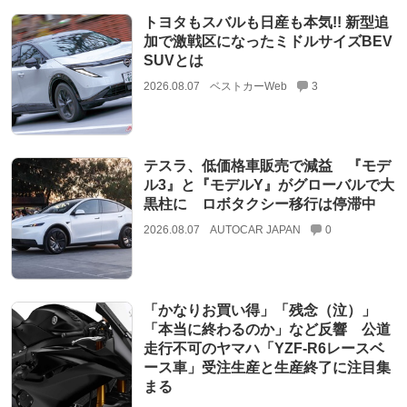
トヨタもスバルも日産も本気!! 新型追
加で激戦区になったミドルサイズBEV
SUVとは
2026.08.07
ベストカーWeb
3
テスラ、低価格車販売で減益 『モデ
ル3』と『モデルY』がグローバルで大
黒柱に ロボタクシー移行は停滞中
2026.08.07
AUTOCAR JAPAN
0
「かなりお買い得」「残念（泣）」
「本当に終わるのか」など反響 公道
走行不可のヤマハ「YZF-R6レースベ
ース車」受注生産と生産終了に注目集
まる