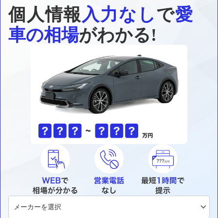
個人情報
入力なし
で
愛
車の相場
がわかる!