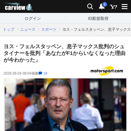
carview!
検索
通知
i
ログイン
ID新規取得
トップ
ニュース
スポーツ
ヨス・フェルスタッペン、息子マックス
ヨス・フェルスタッペン、息子マックス批判のシュ
タイナーを批判「あなたがF1からいなくなった理由
が今わかった」
2026.06.04 08:04
掲載
18