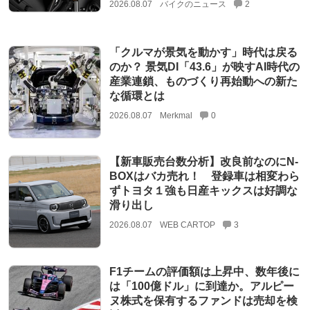
2026.08.07
バイクのニュース
2
「クルマが景気を動かす」時代は戻る
のか？ 景気DI「43.6」が映すAI時代の
産業連鎖、ものづくり再始動への新た
な循環とは
2026.08.07
Merkmal
0
【新車販売台数分析】改良前なのにN-
BOXはバカ売れ！ 登録車は相変わら
ずトヨタ１強も日産キックスは好調な
滑り出し
2026.08.07
WEB CARTOP
3
F1チームの評価額は上昇中、数年後に
は「100億ドル」に到達か。アルピー
ヌ株式を保有するファンドは売却を検