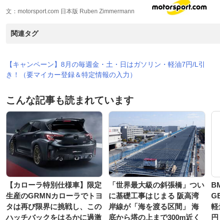
文：motorsport.com 日本版 Ruben Zimmermann
関連タグ
【キャンペーン】8月の毎週金・土・日はガソリン・軽油7円/L引
き！（要マイカー登録＆特定情報の入力）
こんな記事も読まれています
【カローラ特別仕様車】限定
「世界最大級の斜張橋」つい
B
生産のGRMNカローラでトヨ
に基礎工事はじまる 阪高湾
G
タは再び限界に挑戦し、この
岸線が「海を渡る区間」 海
軽
ハッチバックをはるかに過激
底から塔の上まで300m近く
円