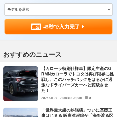
45秒で入力完了
おすすめのニュース
【カローラ特別仕様車】限定生産のG
RMNカローラでトヨタは再び限界に挑
戦し、このハッチバックをはるかに過
激なドライバーズカーへと変貌させ
た！
2026.08.07
AutoBild Japan
0
「世界最大級の斜張橋」ついに基礎工
事はじまる 阪高湾岸線が「海を渡る区