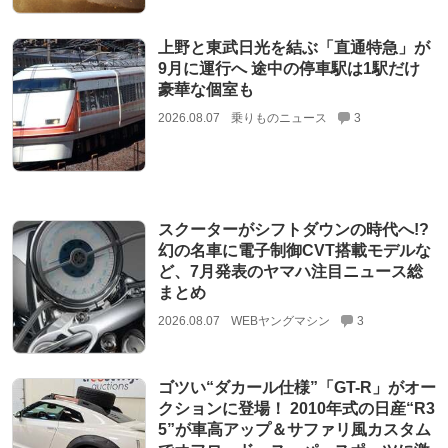
上野と東武日光を結ぶ「直通特急」が
9月に運行へ 途中の停車駅は1駅だけ
豪華な個室も
2026.08.07
乗りものニュース
3
スクーターがシフトダウンの時代へ!?
幻の名車に電子制御CVT搭載モデルな
ど、7月発表のヤマハ注目ニュース総
まとめ
2026.08.07
WEBヤングマシン
3
ゴツい“ダカール仕様”「GT-R」がオー
クションに登場！ 2010年式の日産“R3
5”が車高アップ＆サファリ風カスタム