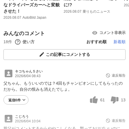
なドライバーズカーへと変貌
に!?
20
させた！
2026.08.07
乗りものニュース
2026.08.07
AutoBild Japan
みんなのコメント
コメント非表示
18件
使い方
おすすめ順
新着順
この記事にコメントする
キコちゃん５さい
違反報告
2026/6/04 08:43
父ちゃん、もういいのでは？4回もチャンピオンにしてもらったの
だから。自分の恨みも消えたでしょ。
61
13
返信0件
こじろう
違反報告
2026/6/04 10:04
親父がコメントするからややこしくなる。黙っておけばいいのに