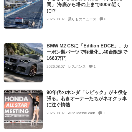
間」 海底から塔の上まで300m近く
に!?
2026.08.07
乗りものニュース
0
BMW M2 CSに「Edition EDGE」、カ
ーボン製パーツで軽量化…40台限定で
1663万円
2026.08.07
レスポンス
1
90年代のホンダ「シビック」が主役を
張る。若きオーナーたちがネオクラ車
に注ぐ情熱
2026.08.07
Auto Messe Web
1