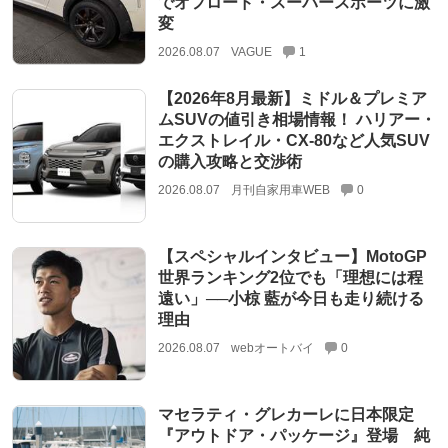
でオフロード・スーパースポーツに激
変
2026.08.07
VAGUE
1
【2026年8月最新】ミドル＆プレミア
ムSUVの値引き相場情報！ ハリアー・
エクストレイル・CX-80など人気SUV
の購入攻略と交渉術
2026.08.07
月刊自家用車WEB
0
【スペシャルインタビュー】MotoGP
世界ランキング2位でも「理想には程
遠い」──小椋 藍が今日も走り続ける
理由
2026.08.07
webオートバイ
0
マセラティ・グレカーレに日本限定
『アウトドア・パッケージ』登場 純