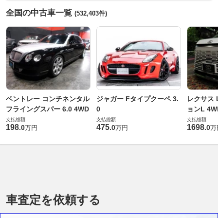
全国の中古車一覧
(532,403件)
ベントレー コンチネンタル
ジャガー Fタイプクーペ 3.
レクサス L
フライングスパー 6.0 4WD
0
ョンL 4W
支払総額
支払総額
支払総額
198
475
1698
.
0
.
0
.
0
万円
万円
万
車査定を依頼する