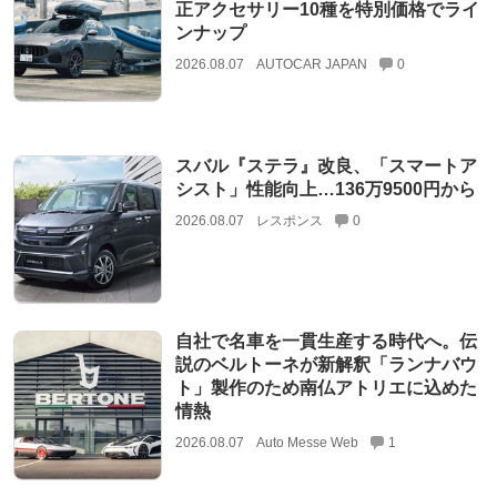
正アクセサリー10種を特別価格でライ
ンナップ
2026.08.07
AUTOCAR JAPAN
0
スバル『ステラ』改良、「スマートア
シスト」性能向上…136万9500円から
2026.08.07
レスポンス
0
自社で名車を一貫生産する時代へ。伝
説のベルトーネが新解釈「ランナバウ
ト」製作のため南仏アトリエに込めた
情熱
2026.08.07
Auto Messe Web
1