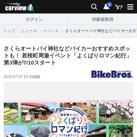
carview!
検索
通知
i
ログイン
ID新規取得
トップ
ニュース
イベント
さくらオートバイ神社などバイカーおすす
さくらオートバイ神社などバイカーおすすめスポッ
トも！ 若桜町周遊イベント「よくばりロマン紀行」
第3弾が7/10スタート
2026.07.07 16:34
掲載