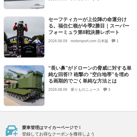
セーフティカーが上位陣の命運分け
る。福住仁嶺が今季2勝目｜スーパー
フォーミュラ第8戦決勝レポート
2026.08.09
motorsport.com 日本版
1
“長い鼻”がドローンの脅威に対する単
純な回答!? 砲撃の “空白地帯”を埋め
る画期的でごく単純な方法とは
2026.08.09
乗りものニュース
3
愛車管理はマイカーページで！
登録してお得なクーポンを獲得しよう