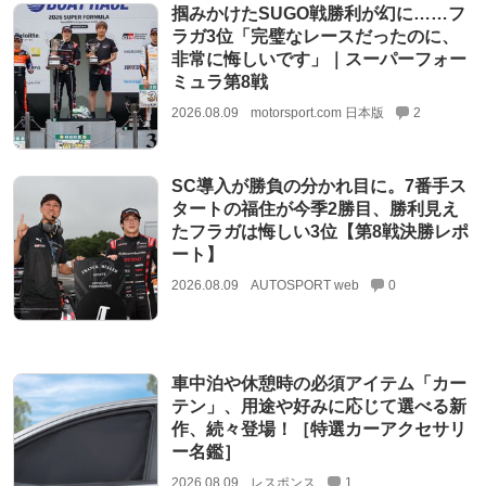
掴みかけたSUGO戦勝利が幻に……フ
ラガ3位「完璧なレースだったのに、
非常に悔しいです」｜スーパーフォー
ミュラ第8戦
2026.08.09
motorsport.com 日本版
2
SC導入が勝負の分かれ目に。7番手ス
タートの福住が今季2勝目、勝利見え
たフラガは悔しい3位【第8戦決勝レポ
ート】
2026.08.09
AUTOSPORT web
0
車中泊や休憩時の必須アイテム「カー
テン」、用途や好みに応じて選べる新
作、続々登場！［特選カーアクセサリ
ー名鑑］
2026.08.09
レスポンス
1