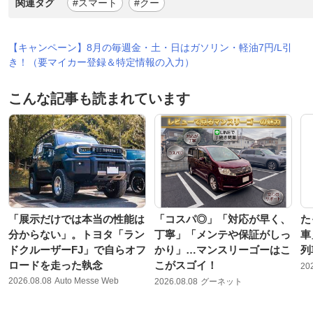
関連タグ
#スマート
#クー
【キャンペーン】8月の毎週金・土・日はガソリン・軽油7円/L引
き！（要マイカー登録＆特定情報の入力）
こんな記事も読まれています
「展示だけでは本当の性能は
「コスパ◎」「対応が早く、
た
分からない」。トヨタ「ラン
丁寧」「メンテや保証がしっ
車
ドクルーザーFJ」で自らオフ
かり」…マンスリーゴーはこ
列
ロードを走った執念
こがスゴイ！
20
2026.08.08
Auto Messe Web
2026.08.08
グーネット