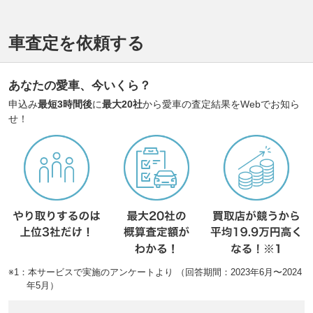
車査定を依頼する
あなたの愛車、今いくら？
申込み
最短3時間後
に
最大20社
から愛車の査定結果をWebでお知ら
せ！
※1：本サービスで実施のアンケートより （回答期間：2023年6月〜2024
年5月）