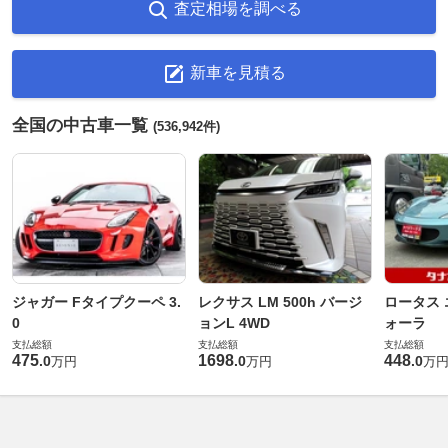
査定相場を調べる
新車を見積る
全国の中古車一覧
(536,942件)
ジャガー Fタイプクーペ 3.
レクサス LM 500h バージ
ロータス 
0
ョンL 4WD
ォーラ
支払総額
支払総額
支払総額
475
1698
448
.
0
.
0
.
0
万円
万円
万