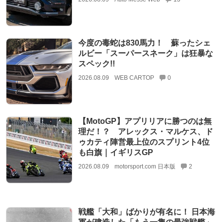
今度の毒蛇は830馬力！ 蘇ったシェ
ルビー「スーパースネーク」は狂暴な
スペック!!
2026.08.09
WEB CARTOP
0
【MotoGP】アプリリアに勝つのは無
理だ！？ アレックス・マルケス、ド
ゥカティ陣営最上位のスプリント4位
も白旗｜イギリスGP
2026.08.09
motorsport.com 日本版
2
戦艦「大和」ばかりが有名に！ 日本海