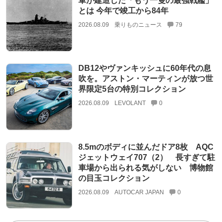
軍が建造した「もう一隻の最強戦艦」
とは 今年で竣工から84年
2026.08.09
乗りものニュース
79
DB12やヴァンキッシュに60年代の息
吹を。アストン・マーティンが放つ世
界限定5台の特別コレクション
2026.08.09
LEVOLANT
0
8.5mのボディに並んだドア8枚 AQC
ジェットウェイ707（2） 長すぎて駐
車場から出られる気がしない 博物館
の目玉コレクション
2026.08.09
AUTOCAR JAPAN
0