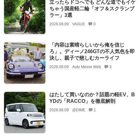
立ったらドコへでも どんな道でもイケ
ちゃう国産軽二輪「オフ＆スクランブ
ラー」3選
2026.08.09
VAGUE
0
「内容は素晴らしいから俺を信じ
ろ」。ディーノ246GTの不人気色を即
決し、親子で慈しむカーライフ
2026.08.09
Auto Messe Web
3
はたして買いなのか？話題の軽EV、B
YDの「RACCO」を徹底解剖
2026.08.09
@DIME
1