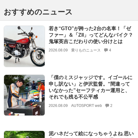
おすすめのニュース
若き“GTO”が跨った2台の名車！「ゼ
ファー」＆「ZII」ってどんなバイク？
鬼塚英吉こだわりの使い分けとは
2026.08.09
乗りものニュース
4
「僕のミスジャッジです。イゴールに
申し訳ない」と伊沢監督。“間違って
いなかった”セーフティカー運用と、
それでも残る不公平感
2026.08.09
AUTOSPORT web
2
泥ハネだって絵になっちゃうよね 思い