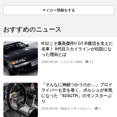
マイカー登録をする
おすすめのニュース
R32こそ最高傑作!! GT-R復活を支えた
名車！ 8代目スカイラインが伝説にな
った理由とは
2026.08.09
ベストカーWeb
13
「そんなに神経つかうのか…」プロド
ライバーも舌を巻く、ポルシェが本気
になった「924GTR」のモンスターぶ
り
2026.08.09
Webモーターマガジン
1