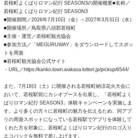
若桜町よくばりロマン紀行 SEASON3の開催概要■名称／
若桜町よくばりロマン紀行 SEASON3
■開催期間／2026年7月10日（金）～2027年3月31日（水）
■開催場所／鳥取県八頭郡若桜町
■主催・運営／若桜町観光協会
■参加方法／「MEGURUWAY」をダウンロードしてスポッ
トを周遊
■若桜町観光協会公式サイト
・URL／https://kanko.town.wakasa.tottori.jp/pickup/6544/
また、7月18日（土）に開催される若桜町納涼花火大会に
おいて、若桜駅前にカシオブースを出展し、「若桜町よく
ばりロマン紀行 SEASON3」体験キャンペーンを実施しま
す。より多くの方々に若桜町の魅力を伝えるため、同アプ
リの周遊スポットになっている若桜駅でアプリを体験して
くれた方を対象に、若桜町よくばりロマン紀行のロゴ入り
エコバックを無料で差し上げます。