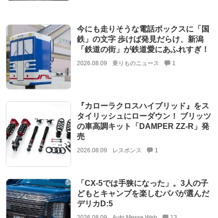
今にも走りそうな電話ボックスに「国
鉄」の文字 歩けば発見だらけ、新潟
「鉄道の街」が鉄道愛にあふれすぎ！
2026.08.09
乗りものニュース
1
『カローラクロスハイブリッド』をス
タイリッシュにローダウン！ ブリッツ
の車高調キット「DAMPER ZZ-R」発
売
2026.08.09
レスポンス
1
「CX-5では手狭になった」。3人の子
どもとキャンプを楽しむパパが選んだ
デリカD:5
2026.08.09
Auto Messe Web
13