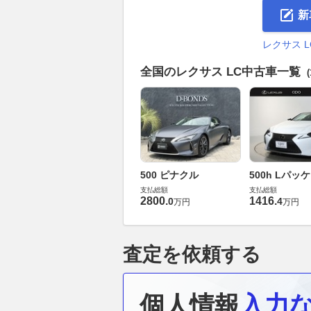
新
レクサス 
全国のレクサス LC中古車一覧
500 ピナクル
500h Lパッ
支払総額
支払総額
2800
.
1416
.
0
4
万円
万円
査定を依頼する
個人情報
入力