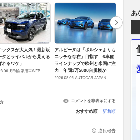
あ
キックスが大人気！最新販
アルピーヌは「ポルシェよりも
パーキング
ータとライバルから見える
ニッチな存在」目指す 6車種
ニー ノマ
ばれるワケ」
ラインナップで欧州と米国に注
ーツカウル
力 年間1万5000台規模か
08.06
月刊自家用車WEB
2026.08.06
2026.08.06
AUTOCAR JAPAN
コメントを非表示にする
方
おすすめ順
新着順
違反報告