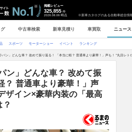
掲載レビュー
325,855
件
時点
※新車カタログのある自動車総合情報
2026.08.06
ログ
中古車検索
新車見積り
車買取
ニュース
品
スポーツ
モーターショー
イベント
ランキング
ラパン」どんな車？ 改めて振り返る！ 「本当に軽？ 普通車より豪華！」声も！ “丸目レ
パン」どんな車？ 改めて振
軽？ 普通車より豪華！」声
”デザイン×豪華内装の「最高
は？