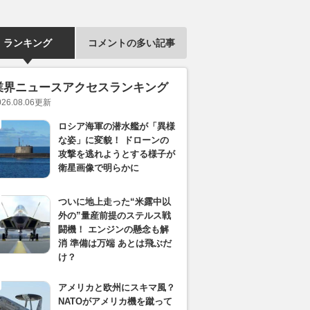
ランキング
コメントの多い記事
業界ニュースアクセスランキング
026.08.06
更新
ロシア海軍の潜水艦が「異様
な姿」に変貌！ ドローンの
攻撃を逃れようとする様子が
衛星画像で明らかに
ついに地上走った“米露中以
外の”量産前提のステルス戦
闘機！ エンジンの懸念も解
消 準備は万端 あとは飛ぶだ
け？
アメリカと欧州にスキマ風？
NATOがアメリカ機を蹴って