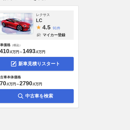
レクサス
LC
4.
5
91件
マイカー登録
車価格
（税込）
410
1493
.
0万円
～
.
0万円
新車見積りスタート
古車本体価格
70
2790
.
0万円
～
.
0万円
中古車を検索