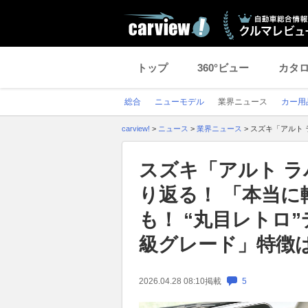
トップ
360°ビュー
カタ
総合
ニューモデル
業界ニュース
カー用
carview!
>
ニュース
>
業界ニュース
>
スズキ「アルト 
スズキ「アルト ラ
り返る！ 「本当に
も！ “丸目レトロ
級グレード」特徴
2026.04.28 08:10
掲載
5