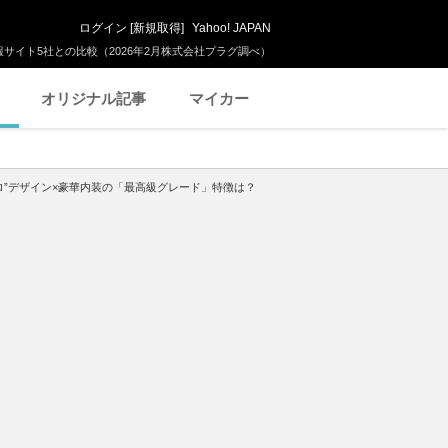
ログイン
[
新規取得
]
Yahoo! JAPAN
サイト5社との比較（2026年2月株式会社プラグ調べ）
オリジナル記事
マイカー
トロ”デザイン×豪華内装の「最高級グレード」特徴は？