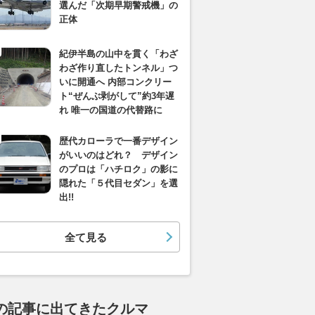
選んだ「次期早期警戒機」の
正体
紀伊半島の山中を貫く「わざ
わざ作り直したトンネル」つ
いに開通へ 内部コンクリー
ト“ぜんぶ剥がして”約3年遅
れ 唯一の国道の代替路に
歴代カローラで一番デザイン
がいいのはどれ？ デザイン
のプロは「ハチロク」の影に
隠れた「５代目セダン」を選
出!!
全て見る
の記事に出てきたクルマ