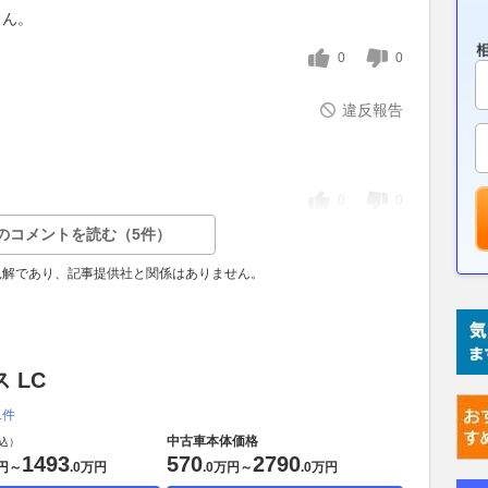
らん。
0
0
違反報告
0
0
のコメントを読む（5件）
見解であり、記事提供社と関係はありません。
 LC
1件
中古車本体価格
込）
1493
570
2790
円
～
.
0万円
.
0万円
～
.
0万円