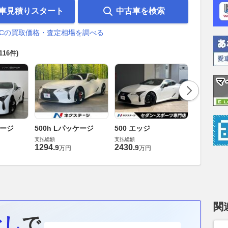
車見積りスタート
中古車を検索
LCの買取価格・査定相場を調べる
(116件)
ケージ
500h Lパッケージ
500 エッジ
500h S
支払総額
支払総額
支払総額
1294
.
2430
.
1296
.
9
9
0
万円
万円
万
関
なし
で