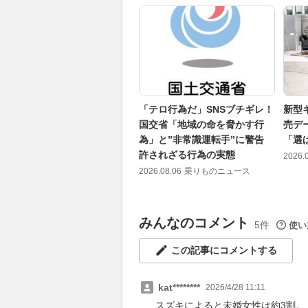
「テロ行為だ」SNSブチギレ！
新型
国交省「地域の命を脅かす行
売デ
為」と”非常識運転手”に警告
「選
許されざる行為の実態
2026.
2026.08.06
乗りものニュース
みんなのコメント
5件
使い
この記事にコメントする
kat********
2026/4/28 11:11
スズキによると未婚女性は約3割。