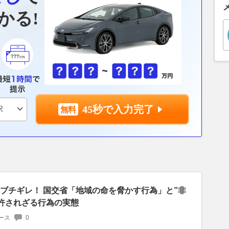
かる!
45秒で入力完了
Sブチギレ！ 国交省「地域の命を脅かす行為」と”非
 許されざる行為の実態
ース
0