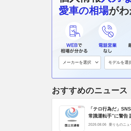
愛車の相場
がわ
おすすめのニュース
「テロ行為だ」SN
常識運転手”に警告
2026.08.06
乗りものニュ