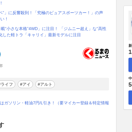
！
クーペ”」に反響殺到！「究極のピュアスポーツカー！」の声
しい！
T搭載“小さな本格”4WD」に注目！ 「ジムニー超え」な“高性
進化した軽トラ「キャリイ」最新モデルに注目
新
1
部
中
5
#ライフ
#アイ
#アルト
はガソリン・軽油7円/L引き！（要マイカー登録＆特定情報
す