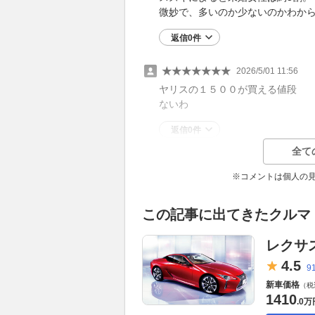
微妙で、多いのか少ないのかわか
返信0件
★★★★★★★
2026/5/01 11:56
ヤリスの１５００が買える値段
ないわ
返信0件
全て
※コメントは個人の
この記事に出てきたクルマ
レクサス
4.
5
9
新車価格
（税
1410
.
0万