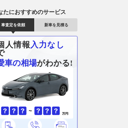
なたにおすすめのサービス
車査定を依頼
新車を見積る
個人情報
入力なし
センサー対応!! ジム
雨のSF富士で予選トップ3に入
RPM から ホ
で
ド専用JAOSリヤスポ
ったブラウニングとオサリバ
キゾーストシ
が激進化!!
ン。知られざる数奇な“腐れ
が登場！（動
愛車の相場
がわかる!
縁”｜英国人ジャーナリスト”ジ
ベストカーWeb
2026.08.06
バイ
ェイミー”の日本レース探訪記
2026.08.06
motorsport.com 日本版