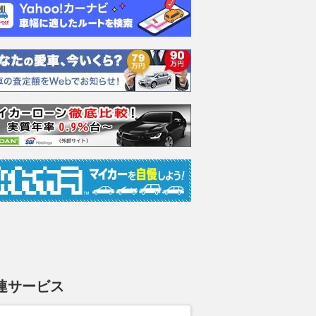
パッケージ
500 エッジ
500
500 
支払総額
支払総額
支払総額
2186
.
1398
.
1095
.
0
0
円
万円
万円
連サービス