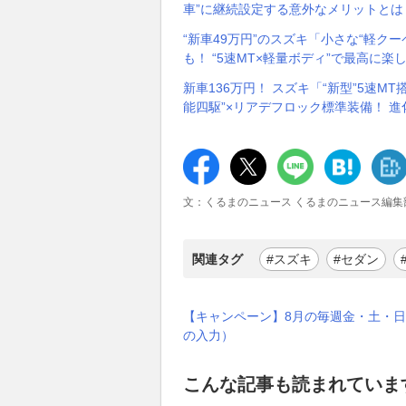
車”に継続設定する意外なメリットとは
“新車49万円”のスズキ「小さな“軽
も！ “5速MT×軽量ボディ”で最高に楽
新車136万円！ スズキ「“新型”5速M
能四駆”×リアデフロック標準装備！ 
文：くるまのニュース くるまのニュース編集
関連タグ
#スズキ
#セダン
【キャンペーン】8月の毎週金・土・日
の入力）
こんな記事も読まれていま