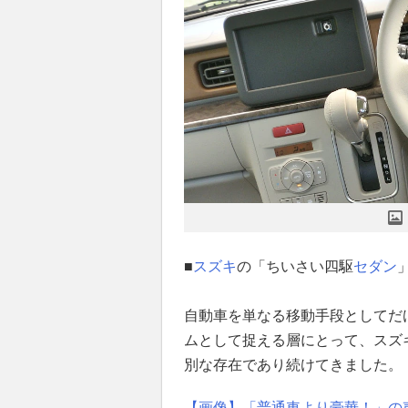
■
スズキ
の「ちいさい四駆
セダン
自動車を単なる移動手段としてだ
ムとして捉える層にとって、スズ
別な存在であり続けてきました。
【画像】「普通車より豪華！」の