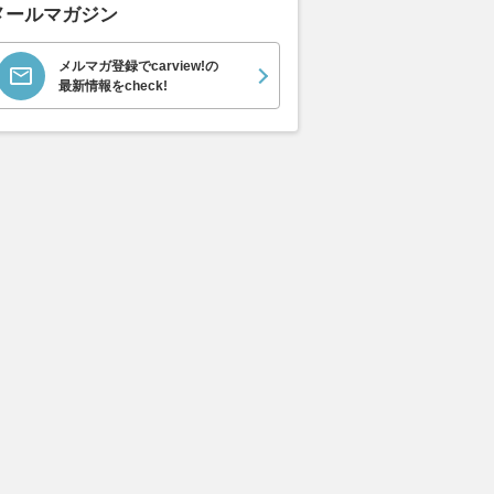
メールマガジン
メルマガ登録でcarview!の
最新情報をcheck!