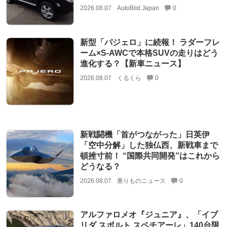
2026.08.07
AutoBild Japan
0
新型「パジェロ」に続報！ ラダーフレ
ーム×S-AWCで本格SUVの走りはどう
進化する？【新車ニュース】
2026.08.07
くるくら
0
新戦闘機「首がつながった」日英伊
「空中分解」した独仏西、新戦車まで
頓挫寸前！ “国際共同開発”はこれから
どうなる？
2026.08.07
乗りものニュース
0
アルファロメオ『ジュニア』、「イブ
リダ スポルト スペチアーレ」140台限