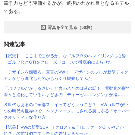
競争力をどう評価するかが、選択のわかれ目となるモデル
である。
写真を全て見る（50枚）
関連記事
【試乗】「ここまで曲がるか」なゴルフＲのハンドリングに心酔！
ゴルフＲとGTIをクローズドコースで徹底的に走らせた
「デザインを頑張る」宣言のVW！ デザインのプロが新型ティグ
アンがどう進化したのかじっくり観察してみた
「パワフルだがうるさい」と言われたのは昔の話！ 電動化の影で
着々と進化しているいまどきの「ディーゼルエンジン」が凄い
８世代もあるのに全部スゴイってどういうこと？ VWゴルフがい
つの時代も世界中で「ベンチマーク」にされる裏にある「オーバー
クオリティ」な作り方
【試乗】VWの新型SUV「Tクロス」&「Tロック」の走りやいか
に？ 名前は似てても走りの差は大きかった