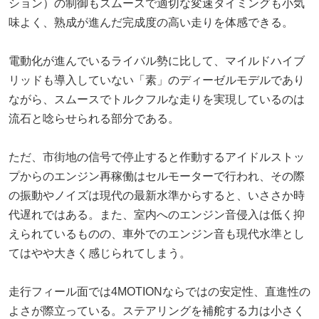
ション）の制御もスムースで適切な変速タイミングも小気
味よく、熟成が進んだ完成度の高い走りを体感できる。
電動化が進んでいるライバル勢に比して、マイルドハイブ
リッドも導入していない「素」のディーゼルモデルであり
ながら、スムースでトルクフルな走りを実現しているのは
流石と唸らせられる部分である。
ただ、市街地の信号で停止すると作動するアイドルストッ
プからのエンジン再稼働はセルモーターで行われ、その際
の振動やノイズは現代の最新水準からすると、いささか時
代遅れではある。また、室内へのエンジン音侵入は低く抑
えられているものの、車外でのエンジン音も現代水準とし
てはやや大きく感じられてしまう。
走行フィール面では4MOTIONならではの安定性、直進性の
よさが際立っている。ステアリングを補舵する力は小さく