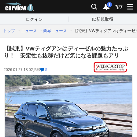
carview!
検索
通知
i
ログイン
ID新規取得
トップ
ニュース
業界ニュース
【試乗】VWティグアンはディーゼ
【試乗】VWティグアンはディーゼルの魅力たっぷ
り！ 安定性も抜群だけど気になる課題もアリ
2026.01.27 18:02
掲載
5