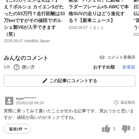
え？ポルシェ カイエンSがた
ラダーフレーム×S-AWCで本
日
ったの53万円？走行距離は33
格SUVの走りはどう進化す
仏
万kmですがその値段でポル
る？【新車ニュース】
“
シェ製V8が入手できます
う
2026.08.07
くるくら
（笑）
20
2026.08.07
AutoBild Japan
みんなのコメント
コメント非表示
5件
使い方
おすすめ順
新着順
この記事にコメントする
kam********
違反報告
2026/1/28 06:24
実際に乗ってみて書いたことが伝わる記事です。買おうかと思いま
すが、値段が高いのがネックですね。
3
2
返信1件