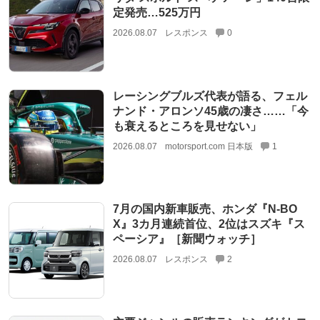
定発売…525万円
2026.08.07
レスポンス
0
レーシングブルズ代表が語る、フェル
ナンド・アロンソ45歳の凄さ……「今
も衰えるところを見せない」
2026.08.07
motorsport.com 日本版
1
7月の国内新車販売、ホンダ『N-BO
X』3カ月連続首位、2位はスズキ『ス
ペーシア』［新聞ウォッチ］
2026.08.07
レスポンス
2