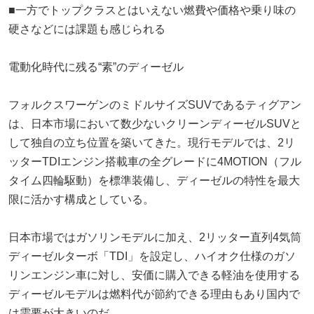
■一方でトップクラスとはいえない燃費や価格や乗り味の
硬さなどには課題も感じられる
電動化時代に残る“素”のディーゼル
フォルクスワーゲンのミドルサイズSUVであるティグアン
は、日本市場において数少ないクリーンディーゼルSUVと
して独自の立ち位置を築いてきた。現行モデルでは、2リ
ッターTDIエンジン搭載車の全グレードに4MOTION（フル
タイム四輪駆動）を標準装備し、ディーゼルの特性を最大
限に活かす構成としている。
日本市場ではガソリンモデルに加え、2リッター直列4気筒
ディーゼルターボ「TDI」を設定し、ハイオク仕様のガソ
リンエンジン車に対し、安価に購入できる軽油を使用する
ディーゼルモデルは燃料代が節約できる理由もあり国内で
は需要が大きいのだ。