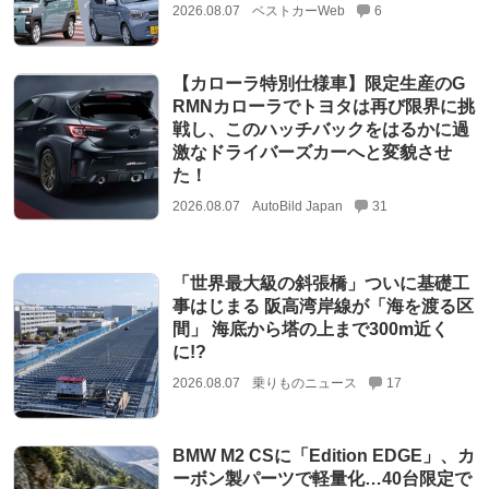
2026.08.07
ベストカーWeb
6
【カローラ特別仕様車】限定生産のG
RMNカローラでトヨタは再び限界に挑
戦し、このハッチバックをはるかに過
激なドライバーズカーへと変貌させ
た！
2026.08.07
AutoBild Japan
31
「世界最大級の斜張橋」ついに基礎工
事はじまる 阪高湾岸線が「海を渡る区
間」 海底から塔の上まで300m近く
に!?
2026.08.07
乗りものニュース
17
BMW M2 CSに「Edition EDGE」、カ
ーボン製パーツで軽量化…40台限定で