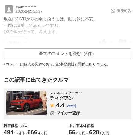
mom********
違反報告
2026/2/05 12:37
現在の8GTIからの乗り換えには、動力的に不安。
一度は試乗してみたいですね。
Q3の販売待って、考えます。
0
0
返信0件
全てのコメントを読む（5件）
※コメントは個人の見解であり、記事提供社と関係はありません。
この記事に出てきたクルマ
フォルクスワーゲン
ティグアン
4.
4
255件
マイカー登録
新車価格
中古車本体価格
（税込）
494
666
55
620
.
9万円
～
.
4万円
.
8万円
～
.
0万円