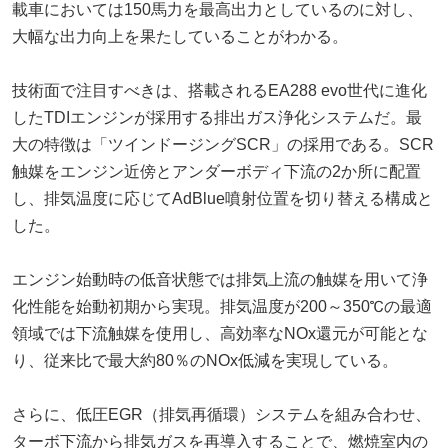
載車においては150馬力を最高出力としているのに対し、
大幅な出力向上を果たしていることがわかる。
技術面で注目すべきは、搭載されるEA288 evo世代に進化
したTDIエンジンが採用する排出ガス浄化システムだ。最
大の特徴は「ツインドージングSCR」の採用である。SCR
触媒をエンジン近傍とアンダーボディ下流の2か所に配置
し、排気温度に応じてAdBlue噴射位置を切り替える構成と
した。
エンジン始動時の低音状態では排気上流の触媒を用いて浄
化性能を始動初期から実現。排気温度が200～350℃の最適
領域では下流触媒を使用し、高効率なNOx還元が可能とな
り、従来比で最大約80％のNOx低減を実現している。
さらに、低圧EGR（排気再循環）システムを組み合わせ、
ターボ下流から排気ガスを再導入することで、燃焼室内の