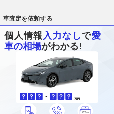
車査定を依頼する
個人情報
入力なし
で
愛
車の相場
がわかる!