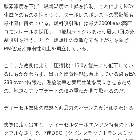
酸素濃度を下げ、燃焼温度の上昇を抑制。これによりNOx
生成そのものを抑えつつ、ターボレスポンスへの悪影響も
最小限に留めている。燃料噴射系には最大2000barの高圧
コモンレールを採用し、1燃焼サイクルあたり最大9回の分
割噴射を行うことで、燃焼圧の急激な立ち上がりを防ぎ、
PM低減と静粛性向上を両立している。
こうした改良により、圧縮比は16:0と従来より低下してい
るにもかかわらず、出力と燃費性能は向上している点もEA
288 evoの特徴だ。理論効率と実用性能を両立させるため
の、地道なアップデートの積み重ねが見て取れるのだ。
ディーゼル技術の成熟と商品力のバランスが評価をわける
実際に走り出すと、ディーゼルターボエンジン特有のトル
クフルな走りで、7速DSG（ツインクラッチトランスミッ