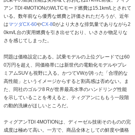
アン TDI 4MOTIONのWLTCモード燃費は15.1km/Lとされて
いる。数年前なら優秀な燃費と評価されただろうが、近年
は
マツダ
CX-60
や
CX-8
0がより大きな排気量でありながら2
0km/L台の実用燃費を引き出せており、いささか物足りな
さを感じてしまった。
問題は価格設定にある。試乗モデルの上位グレードでは60
0万円を超え、同価格帯には新世代の電動化モデルやプレ
ミアムSUVも視野に入る。かつてVWが誇った「合理的な
高性能」というイメージからすると割高感は否めない。ま
た、同社のゴルフ8 Rが世界最高水準のハンドリング性能
を示していることを考えると、ティグアンにももう一段階
の動的洗練がほしいところだ。
ティグアンTDI 4MOTIONは、ディーゼル技術そのものの完
成度は極めて高い。一方で、商品全体としての鮮度や価格