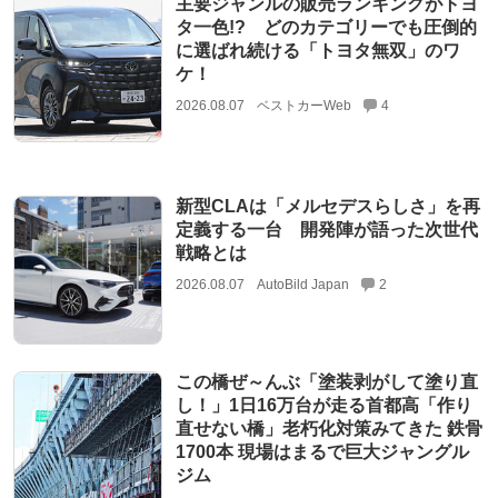
主要ジャンルの販売ランキングがトヨ
タ一色!? どのカテゴリーでも圧倒的
に選ばれ続ける「トヨタ無双」のワ
ケ！
2026.08.07
ベストカーWeb
4
新型CLAは「メルセデスらしさ」を再
定義する一台 開発陣が語った次世代
戦略とは
2026.08.07
AutoBild Japan
2
この橋ぜ～んぶ「塗装剥がして塗り直
し！」1日16万台が走る首都高「作り
直せない橋」老朽化対策みてきた 鉄骨
1700本 現場はまるで巨大ジャングル
ジム