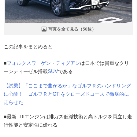
写真を全て見る（50枚）
この記事をまとめると
■
フォルクスワーゲン
・
ティグアン
は日本では貴重なクリ
ーンディーゼル搭載
SUV
である
【試乗】「ここまで曲がるか」なゴルフＲのハンドリング
に心酔！ ゴルフＲとGTIをクローズドコースで徹底的に
走らせた
■最新TDIエンジンは排ガス低減技術と高トルクを両立し走
行性能と安定性に優れる