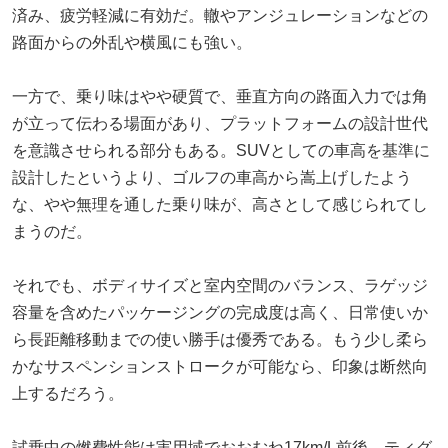
済み、疲労軽減に有効だ。轍やアンジュレーションなどの
路面からの外乱や横風にも強い。
一方で、乗り味はやや硬質で、垂直方向の路面入力では角
が立って伝わる場面があり、プラットフォームの設計世代
を意識させられる部分もある。SUVとしての車高を基準に
設計したというより、ゴルフの車高から嵩上げしたよう
な、やや無理を通した乗り味が、高さとして感じられてし
まうのだ。
それでも、ボディサイズと室内空間のバランス、ラゲッジ
容量を含めたパッケージングの完成度は高く、日常使いか
ら長距離移動までの使い勝手は優秀である。もう少し柔ら
かなサスペンションストロークが可能なら、印象は断然向
上するだろう。
試乗中の燃費性能は実用域でおおむね17km/L前後。ティグ