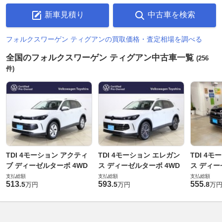
新車見積り
中古車を検索
フォルクスワーゲン ティグアンの買取価格・査定相場を調べる
全国のフォルクスワーゲン ティグアン中古車一覧
(256
件)
TDI 4モーション アクティ
TDI 4モーション エレガン
TDI 4
ブ ディーゼルターボ 4WD
ス ディーゼルターボ 4WD
ス ディー
支払総額
支払総額
支払総額
513
593
555
.
5
.
5
.
8
万円
万円
万