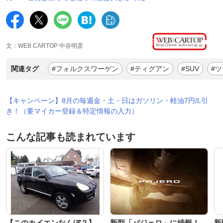
文：WEB CARTOP 中谷明彦
関連タグ
#フォルクスワーゲン
#ティグアン
#SUV
#
【キャンペーン】8月の毎週金・土・日はガソリン・軽油7円/L引
き！（要マイカー登録＆特定情報の入力）
こんな記事も読まれています
【このカイエンなんぼ？】
新型「パジェロ」に続報！
新