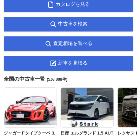
カタログを見る
中古車を検索
査定相場を調べる
新車を見積る
全国の中古車一覧
(536,088件)
ジャガー Fタイプクーペ 3.
日産 エルグランド 1.5 AUT
レクサス L