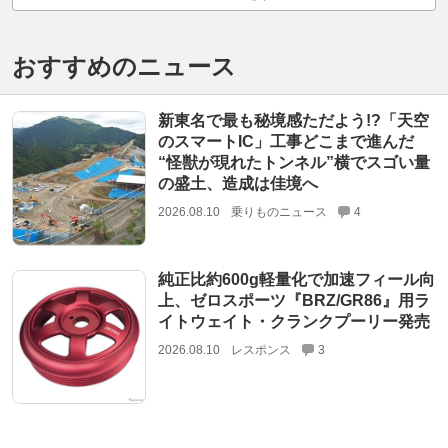
おすすめのニュース
新東名で最も秘境感ただよう!?「天空
のスマートIC」工事どこまで進んだ
“怪獣が現れたトンネル”横でスゴい量
の盛土、造成は佳境へ
2026.08.10
乗りものニュース
4
純正比約600g軽量化で加速フィール向
上、ゼロスポーツ『BRZ/GR86』用ラ
イトウェイト・クランクプーリー発売
2026.08.10
レスポンス
3