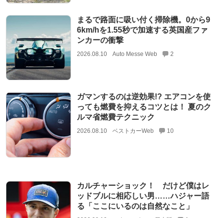
まるで路面に吸い付く掃除機。0から9
6km/hを1.55秒で加速する英国産ファ
ンカーの衝撃
2026.08.10
Auto Messe Web
2
ガマンするのは逆効果!? エアコンを使
っても燃費を抑えるコツとは！ 夏のク
ルマ省燃費テクニック
2026.08.10
ベストカーWeb
10
カルチャーショック！ だけど僕はレ
ッドブルに相応しい男……ハジャー語
る「ここにいるのは自然なこと」