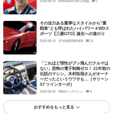
2026.08.10
motorsport.com 日本版
1
その迫力ある重厚なスタイルから“重
戦車”とも呼ばれたハイパワー４WDス
ポーツ【三菱GTO】誕生への道のり
2026.08.10
月刊自家用車WEB
11
「これほど理性がブッ飛んだクルマは
ない」恐怖の電子制御ゼロ！ 21年前の
伝説のマシン。木村拓哉さんがオーナ
ーだったというウワサも…［サリーン
S7 ツインターボ］
2026.08.10
WEBヤングマシン
8
おすすめをもっと見る