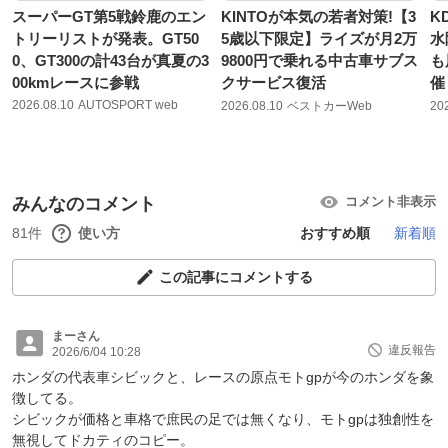
スーパーGT第5戦鈴鹿のエン
KINTOが本気の若者対策!【3
K
トリーリストが発表。GT50
5歳以下限定】ライズが月2万
水
0、GT300の計43台が真夏の3
9800円で乗れる中古車サブス
も
00kmレースに参戦
クサービス復活
催
2026.08.10
AUTOSPORT web
2026.08.10
ベストカーWeb
20
みんなのコメント
コメント非表示
81件
使い方
おすすめ順
新着順
この記事にコメントする
まーさん
違反報告
2026/6/04 10:28
ホンダの代表車シビックと、レースの原点モトgpが今のホンダを象
徴してる。
シビックが価格と車格で庶民の足では無くなり、モトgpは独創性を
無視してドカティのコピー。