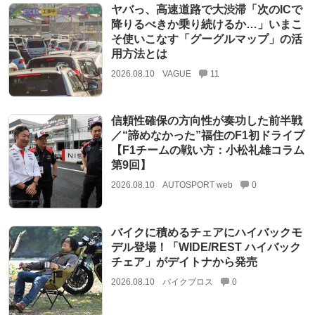
ヤバっ、高速道路で大渋滞「次のICで
降りるべきか乗り続けるか…」いまこ
そ使いこなす「グーグルマップ」の活
用方法とは
2026.08.10
VAGUE
11
信頼性確保の方向性が奏功した前半戦
／“諦めなかった”福住のF1初ドライブ
【F1チームの戦い方：小松礼雄コラム
第9回】
2026.08.10
AUTOSPORT web
0
バイクに積めるチェアにハイバックモ
デル登場！「WIDE/REST ハイバック
チェア」がデイトナから発売
2026.08.10
バイクブロス
0