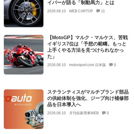
イバーが語る「制動馬力」とは
2026.08.10
WEB CARTOP
11
【MotoGP】マルク・マルケス、苦戦
イギリス7位は「予想の範疇。もっと
上手くやる方法を見つけられなかっ
た」
2026.08.10
motorsport.com 日本版
0
ステランティスがマルチブランド部品
の供給体制を強化、ジープ向け補修部
品を日本導入へ
2026.08.10
月刊自家用車WEB
0