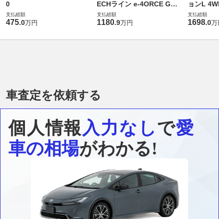
0
ECHライン e-4ORCE Gス
ョンL 4W
ペック 4WD
支払総額
支払総額
支払総額
475
1180
1698
.
0
.
9
.
0
万円
万円
万
車査定を依頼する
個人情報
入力なし
で
愛
車の相場
がわかる!