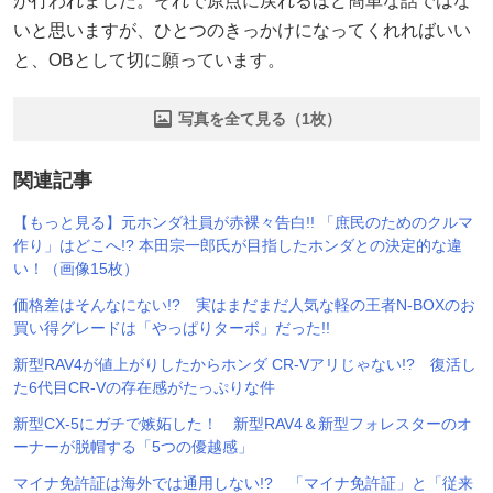
が行われました。それで原点に戻れるほど簡単な話ではな
いと思いますが、ひとつのきっかけになってくれればいい
と、OBとして切に願っています。
写真を全て見る（1枚）
関連記事
【もっと見る】元ホンダ社員が赤裸々告白!! 「庶民のためのクルマ
作り」はどこへ!? 本田宗一郎氏が目指したホンダとの決定的な違
い！（画像15枚）
価格差はそんなにない!? 実はまだまだ人気な軽の王者N-BOXのお
買い得グレードは「やっぱりターボ」だった!!
新型RAV4が値上がりしたからホンダ CR-Vアリじゃない!? 復活し
た6代目CR-Vの存在感がたっぷりな件
新型CX-5にガチで嫉妬した！ 新型RAV4＆新型フォレスターのオ
ーナーが脱帽する「5つの優越感」
マイナ免許証は海外では通用しない!? 「マイナ免許証」と「従来