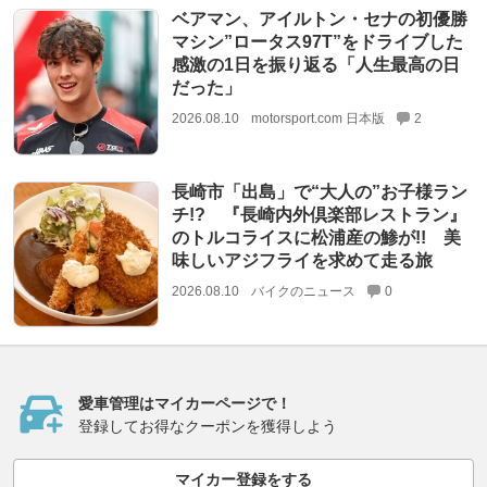
ベアマン、アイルトン・セナの初優勝
マシン”ロータス97T”をドライブした
感激の1日を振り返る「人生最高の日
だった」
2026.08.10
motorsport.com 日本版
2
長崎市「出島」で“大人の”お子様ラン
チ!? 『長崎内外倶楽部レストラン』
のトルコライスに松浦産の鯵が!! 美
味しいアジフライを求めて走る旅
2026.08.10
バイクのニュース
0
愛車管理はマイカーページで！
登録してお得なクーポンを獲得しよう
マイカー登録をする