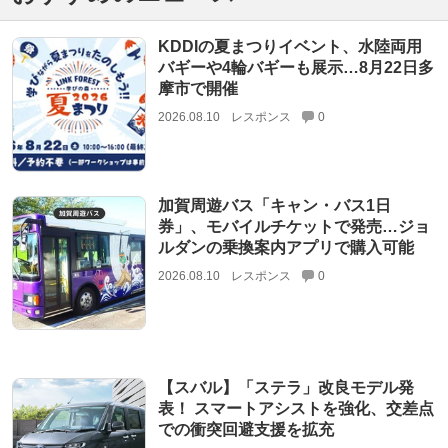
KDDIの夏まつりイベント、水陸両用
バギーや4輪バギーも展示…8月22日多
摩市で開催
2026.08.10
レスポンス
0
加賀周遊バス「キャン・バス1日
券」、モバイルチケットで発売…ジョ
ルダンの乗換案内アプリで購入可能
2026.08.10
レスポンス
0
【スバル】「ステラ」改良モデル発
表！ スマートアシストを強化、交差点
での衝突回避支援を拡充