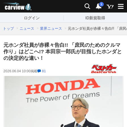
carview!
検索
通知
i
ログイン
ID新規取得
トップ
ニュース
業界ニュース
元ホンダ社員が赤裸々告白!! 「庶
元ホンダ社員が赤裸々告白!! 「庶民のためのクルマ
作り」はどこへ!? 本田宗一郎氏が目指したホンダと
の決定的な違い！
2026.06.04 10:00
掲載
81