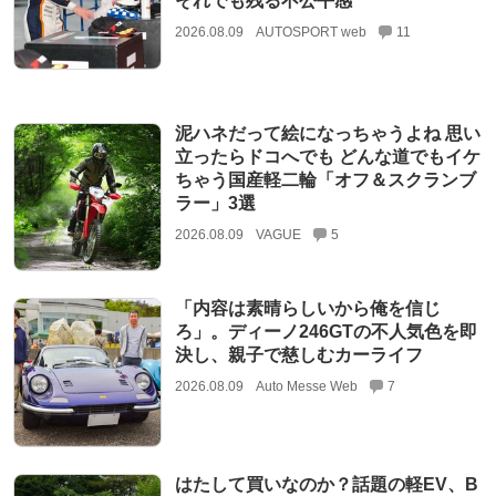
それでも残る不公平感
2026.08.09
AUTOSPORT web
11
泥ハネだって絵になっちゃうよね 思い
立ったらドコへでも どんな道でもイケ
ちゃう国産軽二輪「オフ＆スクランブ
ラー」3選
2026.08.09
VAGUE
5
「内容は素晴らしいから俺を信じ
ろ」。ディーノ246GTの不人気色を即
決し、親子で慈しむカーライフ
2026.08.09
Auto Messe Web
7
はたして買いなのか？話題の軽EV、B