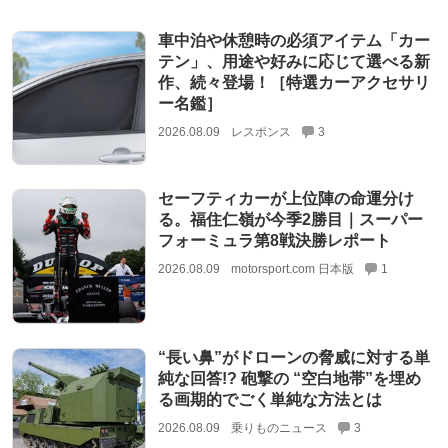
車中泊や休憩時の必須アイテム「カー
テン」、用途や好みに応じて選べる新
作、続々登場！［特選カーアクセサリ
ー名鑑］
2026.08.09
レスポンス
3
セーフティカーが上位陣の命運分け
る。福住仁嶺が今季2勝目｜スーパー
フォーミュラ第8戦決勝レポート
2026.08.09
motorsport.com 日本版
1
“長い鼻”がドローンの脅威に対する単
純な回答!? 砲撃の “空白地帯”を埋め
る画期的でごく単純な方法とは
2026.08.09
乗りものニュース
3