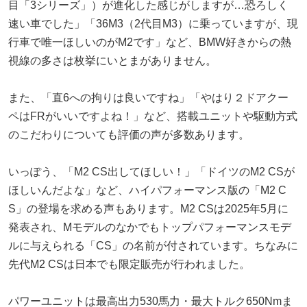
目「3シリーズ」）が進化した感じがしますが…恐ろしく
速い車でした」「36M3（2代目M3）に乗っていますが、現
行車で唯一ほしいのがM2です」など、BMW好きからの熱
視線の多さは枚挙にいとまがありません。
また、「直6への拘りは良いですね」「やはり２ドアクー
ペはFRがいいですよね！」など、搭載ユニットや駆動方式
のこだわりについても評価の声が多数あります。
いっぽう、「M2 CS出してほしい！」「ドイツのM2 CSが
ほしいんだよな」など、ハイパフォーマンス版の「M2 C
S」の登場を求める声もあります。M2 CSは2025年5月に
発表され、Mモデルのなかでもトップパフォーマンスモデ
ルに与えられる「CS」の名前が付されています。ちなみに
先代M2 CSは日本でも限定販売が行われました。
パワーユニットは最高出力530馬力・最大トルク650Nmま