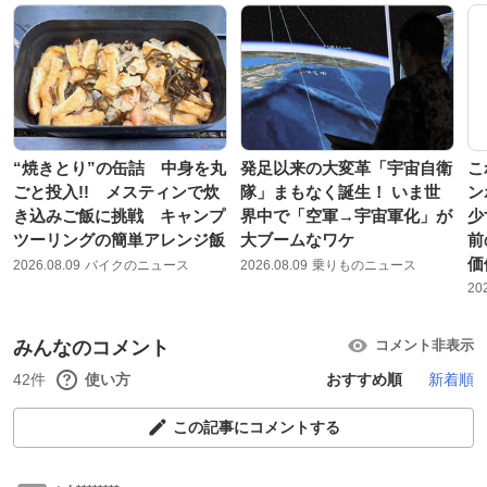
“焼きとり”の缶詰 中身を丸
発足以来の大変革「宇宙自衛
こ
ごと投入!! メスティンで炊
隊」まもなく誕生！ いま世
ン
き込みご飯に挑戦 キャンプ
界中で「空軍→宇宙軍化」が
少
ツーリングの簡単アレンジ飯
大ブームなワケ
前
価
2026.08.09
バイクのニュース
2026.08.09
乗りものニュース
20
みんなのコメント
コメント非表示
42件
使い方
おすすめ順
新着順
この記事にコメントする