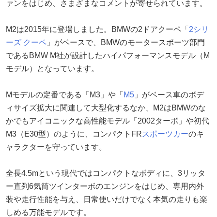
ァンをはじめ、さまざまなコメントが寄せられています。
M2は2015年に登場しました。BMWの2ドアクーペ「
2シリ
ーズ クーペ
」がベースで、BMWのモータースポーツ部門
であるBMW M社が設計したハイパフォーマンスモデル（M
モデル）となっています。
Mモデルの定番である「M3」や「
M5
」がベース車のボデ
ィサイズ拡大に関連して大型化するなか、M2はBMWのな
かでもアイコニックな高性能モデル「2002ターボ」や初代
M3（E30型）のように、コンパクトFR
スポーツカー
のキ
ャラクターを守っています。
全長4.5mという現代ではコンパクトなボディに、3リッタ
ー直列6気筒ツインターボのエンジンをはじめ、専用内外
装や走行性能を与え、日常使いだけでなく本気の走りも楽
しめる万能モデルです。