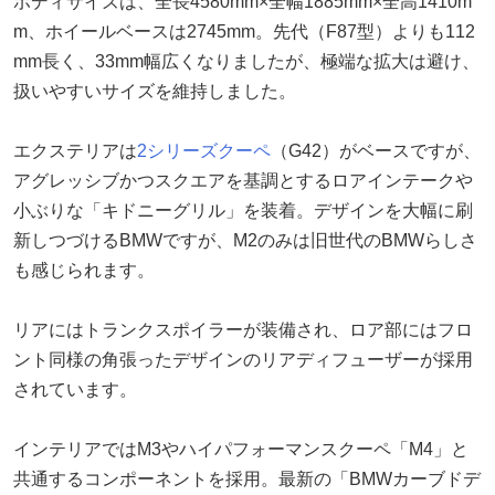
ボディサイズは、全長4580mm×全幅1885mm×全高1410m
m、ホイールベースは2745mm。先代（F87型）よりも112
mm長く、33mm幅広くなりましたが、極端な拡大は避け、
扱いやすいサイズを維持しました。
エクステリアは
2シリーズクーペ
（G42）がベースですが、
アグレッシブかつスクエアを基調とするロアインテークや
小ぶりな「キドニーグリル」を装着。デザインを大幅に刷
新しつづけるBMWですが、M2のみは旧世代のBMWらしさ
も感じられます。
リアにはトランクスポイラーが装備され、ロア部にはフロ
ント同様の角張ったデザインのリアディフューザーが採用
されています。
インテリアではM3やハイパフォーマンスクーペ「M4」と
共通するコンポーネントを採用。最新の「BMWカーブドデ