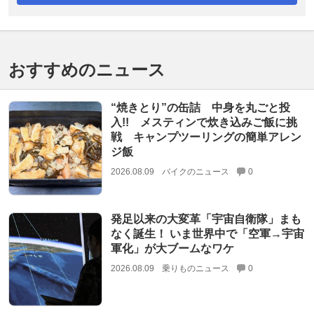
おすすめのニュース
“焼きとり”の缶詰 中身を丸ごと投
入!! メスティンで炊き込みご飯に挑
戦 キャンプツーリングの簡単アレン
ジ飯
2026.08.09
バイクのニュース
0
発足以来の大変革「宇宙自衛隊」まも
なく誕生！ いま世界中で「空軍→宇宙
軍化」が大ブームなワケ
2026.08.09
乗りものニュース
0