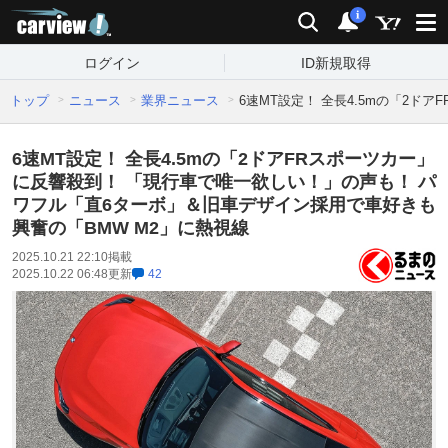
carview!
検索
通知
i
ログイン
ID新規取得
トップ
ニュース
業界ニュース
6速MT設定！ 全長4.5mの「2
6速MT設定！ 全長4.5mの「2ドアFRスポーツカー」
に反響殺到！ 「現行車で唯一欲しい！」の声も！ パ
ワフル「直6ターボ」＆旧車デザイン採用で車好きも
興奮の「BMW M2」に熱視線
2025.10.21 22:10
掲載
2025.10.22 06:48
更新
42