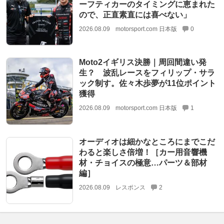
ーフティカーのタイミングに恵まれた
ので、正直素直には喜べない」
2026.08.09
motorsport.com 日本版
0
Moto2イギリス決勝｜周回間違い発
生？ 波乱レースをフィリップ・サラ
ック制す。佐々木歩夢が11位ポイント
獲得
2026.08.09
motorsport.com 日本版
1
オーディオは細かなところにまでこだ
わると楽しさ倍増！［カー用音響機
材・チョイスの極意…パーツ＆部材
編］
2026.08.09
レスポンス
2