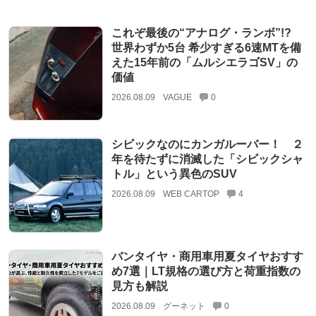
これぞ最後の“アナログ・ランボ”!?
世界わずか5台 希少すぎる6速MTを備
えた15年前の「ムルシエラゴSV」の
価値
2026.08.09
VAGUE
0
シビックなのにカンガルーバー！ ２
年を待たずに消滅した「シビックシャ
トル」という異色のSUV
2026.08.09
WEB CARTOP
4
バンタイヤ・商用車用夏タイヤおすす
め7選｜LT規格の選び方と荷重指数の
見方も解説
2026.08.09
グーネット
0