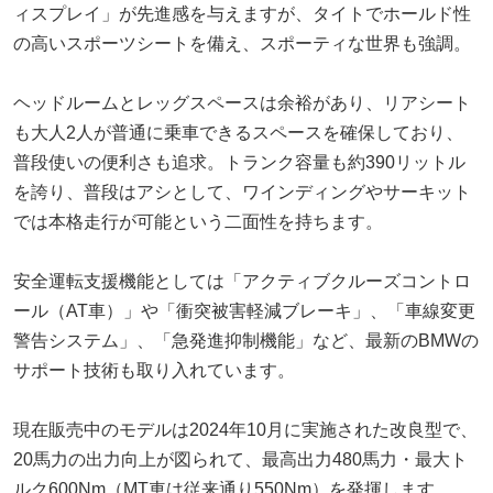
ィスプレイ」が先進感を与えますが、タイトでホールド性
の高いスポーツシートを備え、スポーティな世界も強調。
ヘッドルームとレッグスペースは余裕があり、リアシート
も大人2人が普通に乗車できるスペースを確保しており、
普段使いの便利さも追求。トランク容量も約390リットル
を誇り、普段はアシとして、ワインディングやサーキット
では本格走行が可能という二面性を持ちます。
安全運転支援機能としては「アクティブクルーズコントロ
ール（AT車）」や「衝突被害軽減ブレーキ」、「車線変更
警告システム」、「急発進抑制機能」など、最新のBMWの
サポート技術も取り入れています。
現在販売中のモデルは2024年10月に実施された改良型で、
20馬力の出力向上が図られて、最高出力480馬力・最大ト
ルク600Nm（MT車は従来通り550Nm）を発揮します。