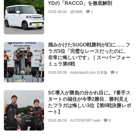
YDの「RACCO」を徹底解剖
2026.08.09
@DIME
1
掴みかけたSUGO戦勝利が幻に……フ
ラガ3位「完璧なレースだったのに、
非常に悔しいです」｜スーパーフォー
ミュラ第8戦
2026.08.09
motorsport.com 日本版
4
SC導入が勝負の分かれ目に。7番手ス
タートの福住が今季2勝目、勝利見え
たフラガは悔しい3位【第8戦決勝レポ
ート】
2026.08.09
AUTOSPORT web
0