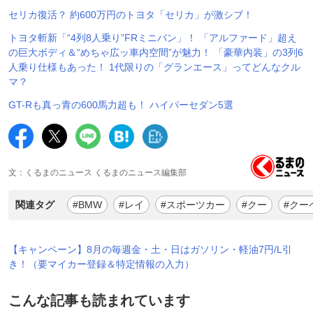
セリカ復活？ 約600万円のトヨタ「セリカ」が激シブ！
トヨタ斬新「“4列8人乗り”FRミニバン」！ 「アルファード」超え
の巨大ボディ＆“めちゃ広ッ車内空間”が魅力！ 「豪華内装」の3列6
人乗り仕様もあった！ 1代限りの「グランエース」ってどんなクル
マ？
GT-Rも真っ青の600馬力超も！ ハイパーセダン5選
文：くるまのニュース くるまのニュース編集部
関連タグ
#BMW
#レイ
#スポーツカー
#クー
#クー
【キャンペーン】8月の毎週金・土・日はガソリン・軽油7円/L引
き！（要マイカー登録＆特定情報の入力）
こんな記事も読まれています