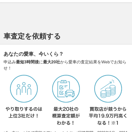
車査定を依頼する
あなたの愛車、今いくら？
申込み
最短3時間後
に
最大20社
から愛車の査定結果をWebでお知ら
せ！