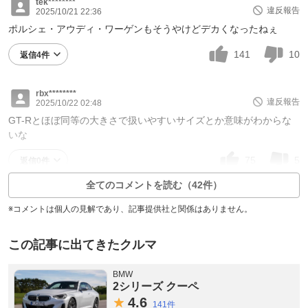
tek********
違反報告
2025/10/21 22:36
ポルシェ・アウディ・ワーゲンもそうやけどデカくなったねぇ
141
10
返信4件
rbx********
違反報告
2025/10/22 02:48
GT-Rとほぼ同等の大きさで扱いやすいサイズとか意味がわからな
いな
75
5
返信0件
全てのコメントを読む（42件）
※コメントは個人の見解であり、記事提供社と関係はありません。
この記事に出てきたクルマ
BMW
2シリーズ クーペ
4.
6
141件