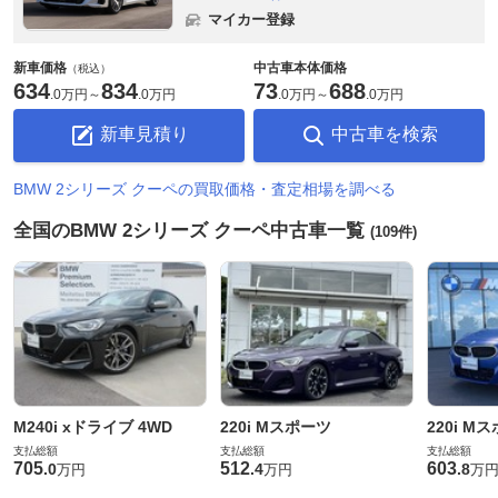
マイカー登録
新車価格
中古車本体価格
（税込）
634
834
73
688
.
0万円
～
.
0万円
.
0万円
～
.
0万円
新車見積り
中古車を検索
BMW 2シリーズ クーペの買取価格・査定相場を調べる
全国のBMW 2シリーズ クーペ中古車一覧
(109件)
M240i xドライブ 4WD
220i Mスポーツ
220i M
支払総額
支払総額
支払総額
705
512
603
.
0
.
4
.
8
万円
万円
万