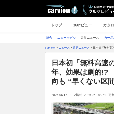
トップ
360°ビュー
カタ
総合
ニューモデル
業界ニュース
カー用
carview!
>
ニュース
>
業界ニュース
>
日本初「無料高速
日本初「無料高速の
年、効果は劇的!?
向も “早くない区
2026.06.17 18:12
掲載
2026.06.18 07:18
更