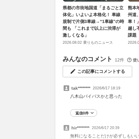
県都の市街地国道「まるごと立
熊本
体化」いよいよ本格化！ 車線
州道
規制で片側3車線→“1車線”の時
車！
間も 「これまで以上に渋滞が
越し
激しくなる」
課題
2026.08.02
乗りものニュース
2026.
みんなのコメント
12件
使
この記事にコメントする
tak********
2026/6/17 18:19
八木山バイパスかと思った
返信0件
hir********
2026/6/17 20:39
無料になることだけが必ずしもい