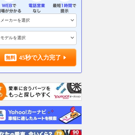
新湾岸道路」に“新ル
外環道－川越直結「首都圏の巨
「圏央道ほん
が浮上！ 全線バイパス
大バイパス」いよいよ全通へ！
外もアホみた
幅のミックス案 事業
延伸区間の「走行イメージ動
の“事故渋滞”
兆円”
画」が公開 和光富士見バイパ
110分」もザラ
ス
策”打ち出す
乗りものニュース
2026.08.03
乗りものニュース
2026.08.05
乗り
45秒で入力完了