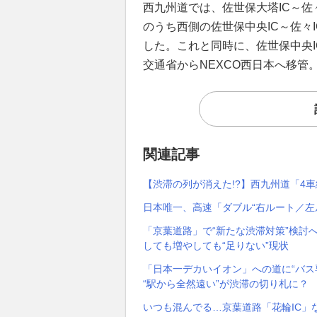
西九州道では、佐世保大塔IC～佐々
のうち西側の佐世保中央IC～佐々IC
した。これと同時に、佐世保中央I
交通省からNEXCO西日本へ移管
関連記事
【渋滞の列が消えた!?】西九州道「4
日本唯一、高速「ダブル“右ルート／左
「京葉道路」で“新たな渋滞対策”検討へ
しても増やしても“足りない”現状
「日本一デカいイオン」への道に“バス専
“駅から全然遠い”が渋滞の切り札に？
いつも混んでる…京葉道路「花輪IC」な