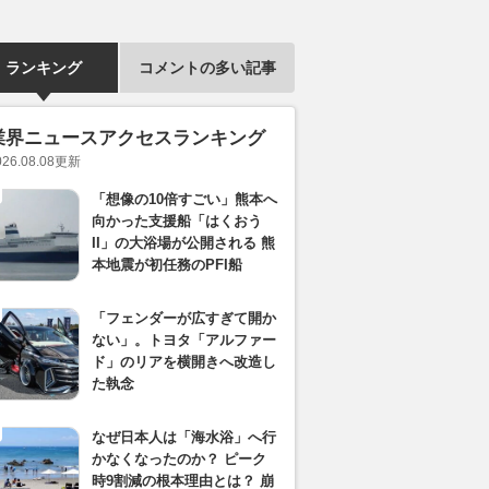
ランキング
コメントの多い記事
業界ニュースアクセスランキング
026.08.08
更新
「想像の10倍すごい」熊本へ
向かった支援船「はくおう
II」の大浴場が公開される 熊
本地震が初任務のPFI船
「フェンダーが広すぎて開か
ない」。トヨタ「アルファー
ド」のリアを横開きへ改造し
た執念
なぜ日本人は「海水浴」へ行
かなくなったのか？ ピーク
時9割減の根本理由とは？ 崩