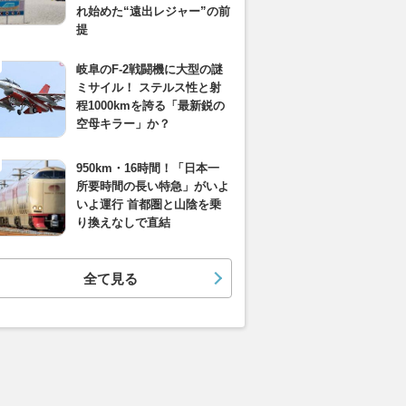
れ始めた“遠出レジャー”の前
提
岐阜のF-2戦闘機に大型の謎
ミサイル！ ステルス性と射
程1000kmを誇る「最新鋭の
空母キラー」か？
950km・16時間！「日本一
所要時間の長い特急」がいよ
いよ運行 首都圏と山陰を乗
り換えなしで直結
全て見る