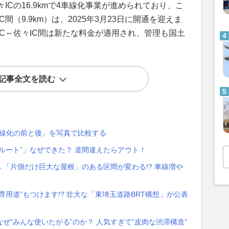
ICの16.9kmで4車線化事業が進められており、こ
間（9.9km）は、2025年3月23日に開通を迎えま
C～佐々IC間は新たな料金が適用され、管理も国土
。
記事全文を読む
車線化の前と後」を写真で比較する
ルート”」なぜできた？ 道間違えたらアウト！
 「片側だけ巨大な屋根」のある区間が変わる!? 車線増や
用道”もつけます!? 壮大な「東埼玉道路BRT構想」が公表
ぜ“みんな使いたがる”のか？ 人気すぎて“皮肉な渋滞構造”