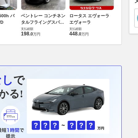
ダイハツ 
00h バ
ベントレー コンチネン
ロータス エヴォーラ
バス 66
D
タルフライングスパー
エヴォーラ
G
支払総額
6.0 4WD
支払総額
支払総額
169
.
9
万円
198
.
448
.
0
0
万円
万円
なし
で
かる!