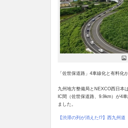
「佐世保道路」4車線化と有料化か
九州地方整備局とNEXCO西日本は
IC間（佐世保道路、9.9km）が
ました。
【渋滞の列が消えた!?】西九州道