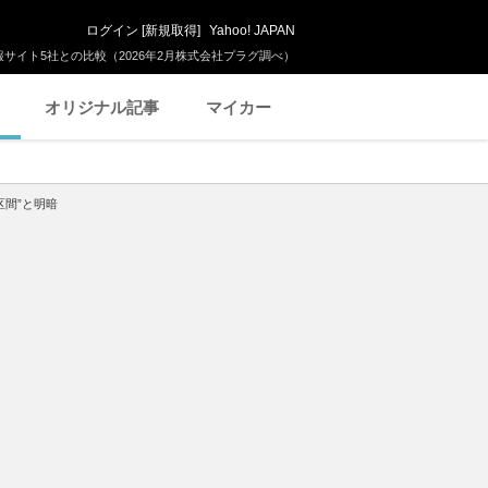
ログイン
[
新規取得
]
Yahoo! JAPAN
サイト5社との比較（2026年2月株式会社プラグ調べ）
オリジナル記事
マイカー
区間”と明暗