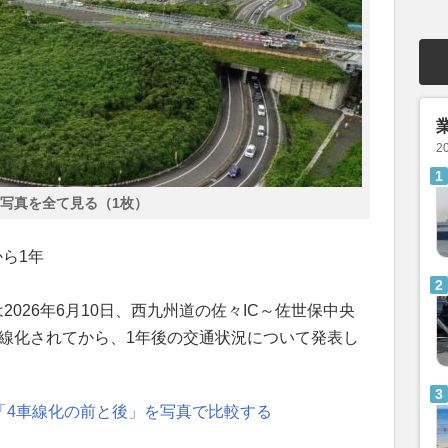
2
写真を全て見る（1枚）
ら1年
2026年6月10日、西九州道の佐々IC～佐世保中央
4車線化されてから、1年後の交通状況について発表し
「4車線化の前と後」を写真で比較する