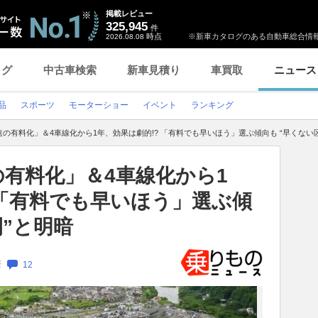
掲載レビュー
325,945
件
時点
※新車カタログのある自動車総合情報
2026.08.08
ログ
中古車検索
新車見積り
車買取
ニュース
品
スポーツ
モーターショー
イベント
ランキング
の有料化」＆4車線化から1年、効果は劇的!? 「有料でも早いほう」選ぶ傾向も “早くない
有料化」＆4車線化から1
 「有料でも早いほう」選ぶ傾
間”と明暗
新
12