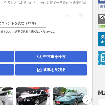
という考え方もあるのかと。その影響で一般道の交通量が減
し…。
22
7
のコメントを読む（12件）
見解であり、記事提供社と関係はありません。
中古車を検索
新車を見積る
関