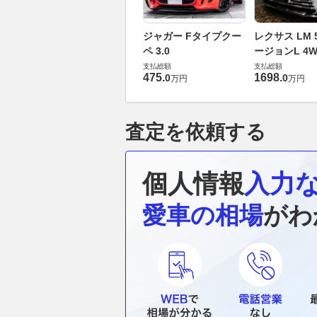
ジャガー Fタイプクー
レクサス LM 5
ペ 3.0
ージョンL 4W
支払総額
支払総額
475
.
1698
.
0
0
万円
万円
査定を依頼する
個人情報
入力
愛車の相場
がわ