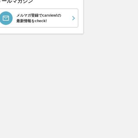
メールマガジン
ムーヴキャン
アストンマーティン
ホンダ NSX 3.0
ロール
メルマガ登録でcarview!の
0 ストライプス
V8 ヴァンテージ スポ
ト ロ
支払総額
最新情報をcheck!
898
.
0
万円
ーツシフト
ースト(
支払総額
支払総額
589
.
905
.
0
1
万円