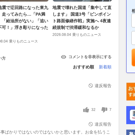
地震で迂回路になった東九
地震で壊れた国道「集中して直
千葉の「
、走ってみたら…「PA満
します」 国道3号「ピンポイン
ート案”
」「給油所がない」「追い
ト路面修繕作戦」実施へ 4夜連
＋現道拡
不可！」浮き彫りになった
続規制で渋滞緩和なるか
費は“約1
2026.08.04
乗りものニュース
2026.08.06
08.04
乗りものニュース
コメントを非表示にする
い方
おすすめ順
新着順
違反報告
32
7
違反報告
い事ばかりではないのではないかと思います。お金を払うこ